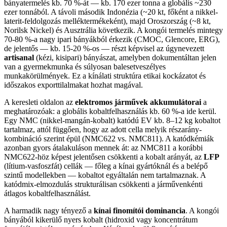
bányatermelés kb. 70 %-át — kb. 170 ezer tonna a globális ~230
ezer tonnából. A távoli második Indonézia (~20 kt, főként a nikkel-
laterit-feldolgozás melléktermékeként), majd Oroszország (~8 kt,
Norilsk Nickel) és Ausztrália következik. A kongói termelés mintegy
70-80 %-a nagy ipari bányákból érkezik (CMOC, Glencore, ERG),
de jelentős — kb. 15-20 %-os — részt képvisel az úgynevezett
artisanal
(kézi, kisipari) bányászat, amelyben dokumentáltan jelen
van a gyermekmunka és súlyosan balesetveszélyes
munkakörülmények. Ez a kínálati struktúra etikai kockázatot és
időszakos exporttilalmakat hozhat magával.
A keresleti oldalon az
elektromos járművek akkumulátorai
a
meghatározóak: a globális kobaltfelhasználás kb. 60 %-a ide kerül.
Egy NMC (nikkel-mangán-kobalt) katódú EV kb. 8–12 kg kobaltot
tartalmaz, attól függően, hogy az adott cella melyik részarány-
kombináció szerint épül (NMC622 vs. NMC811). A katódkémiák
azonban gyors átalakuláson mennek át: az NMC811 a korábbi
NMC622-höz képest jelentősen csökkenti a kobalt arányát, az
LFP
(lítium-vasfoszfát) cellák — főleg a kínai gyártóknál és a belépő
szintű modellekben — kobaltot egyáltalán nem tartalmaznak. A
katódmix-elmozdulás strukturálisan csökkenti a járművenkénti
átlagos kobaltfelhasználást.
A harmadik nagy tényező a
kínai finomítói dominancia
. A kongói
bányából kikerülő nyers kobalt (hidroxid vagy koncentrátum