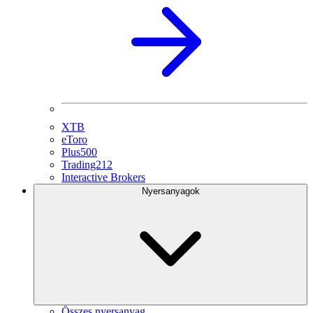
XTB
eToro
Plus500
Trading212
Interactive Brokers
Nyersanyagok
Összes nyersanyag