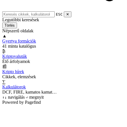
ESC
✕
Legutóbbi keresések
Törlés
Népszerű oldalak
▲
Gyertya formációk
41 minta katalógus
₿
Kriptovaluták
Élő árfolyamok
📰
Kripto hírek
Cikkek, elemzések
∑
Kalkulátorok
DCF, FIRE, kamatos kamat…
navigálás
megnyit
↑
↓
⏎
Powered by Pagefind