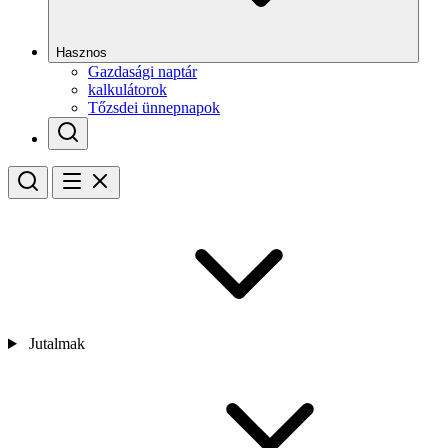
Hasznos
Gazdasági naptár
kalkulátorok
Tőzsdei ünnepnapok
Jutalmak