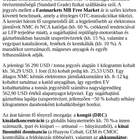
ötvözetminőségű (Standard Grade) fizikai szállítására szól. A
jegyzés mellett a
Fastmarkets MB Free Market
ár is széles körben
követett benchmark, amely a tényleges OTC-tranzakciókat tükrözi.
A kereslet három fő szegmensből áll: a legjelentősebb az elektromos
járművek NMC és NCA katódjai (kb. 60 %, csökkenő tendenciával
az LFP terjedése miatt), a sugárhajtású repülőgép-motorokban és
gázturbinákban használt szuperötvözetek (kb. 15 %), valamint a
vegyipari katalizátorok, festékek és kemikáliák (kb. 10 %). A
maradékot szerszámacél, mágneses anyagok és egyéb
felhasználások adják.
A jelenlegi 56 290 USD / tonna jegyzés alapján 1 kilogramm kobalt
kb. 56,29 USD, 1 font (Lb) kobalt pedig kb. 25,53 USD. Egy
átlagos NMC kémiás elektromos járműakkumulátor kb. 8–12 kg
kobaltot tartalmaz a katód anyagában, így egyetlen EV
kobalttartalma a tonnás jegyzésből számítva nagyságrendileg
562,90 USD értékű alapanyagot képvisel. Egy sugárhajtású
gázturbina lapátja (szuperötvözet, jellemzően ~50 % kobalt) néhány
kilogrammos darabonkénti kobaltköltséget hordoz.
Az árat három fő tényező mozgatja: a
kongói (DRC)
kínálatkoncentráció
(a globális bányatermelés kb. 70 %-a innen
származik, ipari és kisipari — artisanal — bányászatból), a
kínai
finomítói dominancia
(a Huayou Cobalt, GEM és CMOC
kontrollálja a feldolgozás többségét), valamint az
akkumulátor-