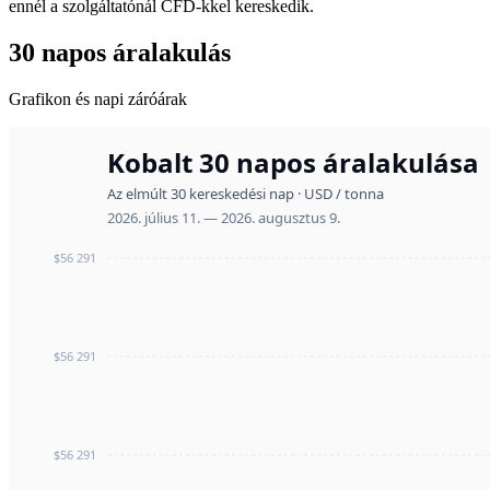
ennél a szolgáltatónál CFD-kkel kereskedik.
30 napos áralakulás
Grafikon és napi záróárak