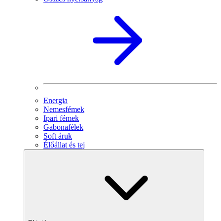
Energia
Nemesfémek
Ipari fémek
Gabonafélek
Soft áruk
Élőállat és tej