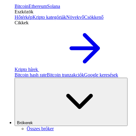
Bitcoin
Ethereum
Solana
Eszközök
Hőtérkép
Kripto kategóriák
Növekvő
Csökkenő
Cikkek
Kripto hírek
Bitcoin hash rate
Bitcoin tranzakciók
Google keresések
Brókerek
Összes bróker