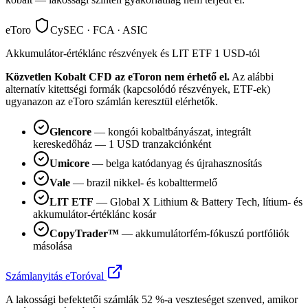
eToro
CySEC · FCA · ASIC
Akkumulátor-értéklánc részvények és LIT ETF 1 USD-tól
Közvetlen Kobalt CFD az eToron nem érhető el.
Az alábbi
alternatív kitettségi formák (kapcsolódó részvények, ETF-ek)
ugyanazon az eToro számlán keresztül elérhetők.
Glencore
— kongói kobaltbányászat, integrált
kereskedőház — 1 USD tranzakciónként
Umicore
— belga katódanyag és újrahasznosítás
Vale
— brazil nikkel- és kobalttermelő
LIT ETF
— Global X Lithium & Battery Tech, lítium- és
akkumulátor-értéklánc kosár
CopyTrader™
— akkumulátorfém-fókuszú portfóliók
másolása
Számlanyitás eToróval
A lakossági befektetői számlák 52 %-a veszteséget szenved, amikor