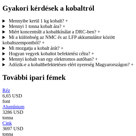
Gyakori kérdések a kobaltról
Mennyibe kerül 1 kg kobalt?
+
Mennyi 1 tonna kobalt ára?
+
Miért koncentrált a kobaltkínálat a DRC-ben?
+
Mi a különbség az NMC és az LFP akkumulátor között
kobaltszempontból?
+
Mi mozgatja a kobalt árát?
+
Hogyan vegyek kobaltot befektetési célra?
+
Mennyi kobalt van egy elektromos autóban?
+
Adózik-e a kobaltbefektetésen elért nyereség Magyarországon?
+
További ipari fémek
Réz
6,65 USD
font
Alumínium
3286 USD
tonna
Cink
3697 USD
tonna