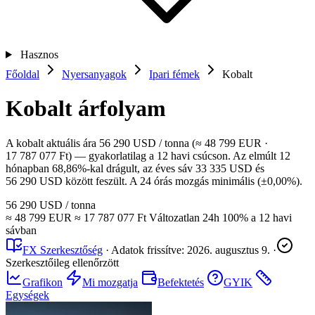
Hasznos
Főoldal
Nyersanyagok
Ipari fémek
Kobalt
Kobalt árfolyam
A kobalt aktuális ára 56 290 USD / tonna (≈ 48 799 EUR ·
17 787 077 Ft) — gyakorlatilag a 12 havi csúcson. Az elmúlt 12
hónapban 68,86%-kal drágult, az éves sáv 33 335 USD és
56 290 USD között feszült. A 24 órás mozgás minimális (±0,00%).
56 290 USD
/ tonna
≈ 48 799 EUR
≈ 17 787 077 Ft
Változatlan
24h
100%
a 12 havi
sávban
FX Szerkesztőség
·
Adatok frissítve:
2026. augusztus 9.
·
Szerkesztőileg ellenőrzött
Grafikon
Mi mozgatja
Befektetés
GYIK
Egységek