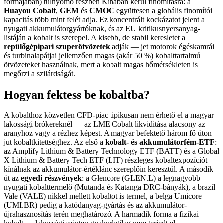
formájában) túlnyomó részben Kínában kerül finomításra: a
Huayou Cobalt
,
GEM
és
CMOC
együttesen a globális finomítói
kapacitás több mint felét adja. Ez koncentrált kockázatot jelent a
nyugati akkumulátorgyártóknak, és az EU kritikusnyersanyag-
listáján a kobalt is szerepel. A kisebb, de stabil keresletet a
repülőgépipari szuperötvözetek
adják — jet motorok égéskamrái
és turbinalapátjai jellemzően magas (akár 50 %) kobalttartalmú
ötvözeteket használnak, mert a kobalt magas hőmérsékleten is
megőrzi a szilárdságát.
Hogyan fektess be kobaltba?
A kobalthoz közvetlen CFD-piac tipikusan nem érhető el a magyar
lakossági brókereknél — az LME Cobalt likviditása alacsony az
aranyhoz vagy a rézhez képest. A magyar befektető három fő úton
jut kobaltkitettséghez. Az első a
kobalt- és akkumulátorfém-ETF
:
az Amplify Lithium & Battery Technology ETF (BATT) és a Global
X Lithium & Battery Tech ETF (LIT) részleges kobaltexpozíciót
kínálnak az akkumulátor-értéklánc szereplőin keresztül. A második
út az
egyedi részvények
: a Glencore (GLEN.L) a legnagyobb
nyugati kobalttermelő (Mutanda és Katanga DRC-bányák), a brazil
Vale (VALE) nikkel mellett kobaltot is termel, a belga Umicore
(UMI.BR) pedig a katódanyag-gyártás és az akkumulátor-
újrahasznosítás terén meghatározó. A harmadik forma a fizikai
kobalt — lakossági szinten gyakorlatilag nem terjedt el.