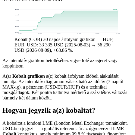
$58 126
$56 290
$51 469
$44 813
$38 156
$31 499
25. aug.
25. okt.
25. dec.
26. márc.
26. máj.
26. aug.
Kobalt (COB) 30 napos árfolyam grafikon — HUF,
EUR, USD: 33 335 USD (2025-08-03) → 56 290
USD (2026-08-09), +68.86 %.
Az interaktív grafikon betöltéséhez vigye fölé az egeret vagy
koppintson
A(z)
Kobalt grafikon
a(z) kobalt árfolyam időbeli alakulását
mutatja. Az interaktív diagramon választható az időtáv (7 naptól
MAX-ig), a pénznem (USD/EUR/HUF) és a technikai
mozgóátlagok. Két pontra kattintva mérhető a százalékos változás
bármely két dátum között.
Hogyan jegyzik a(z) kobaltat?
A kobaltot a londoni LME (London Metal Exchange) tonnánként,
USD-ben jegyzi — a globális referenciaár az úgynevezett
LME
Cobalt
kontraktus, amely minimum 99,8 % tisztaságú, finomított