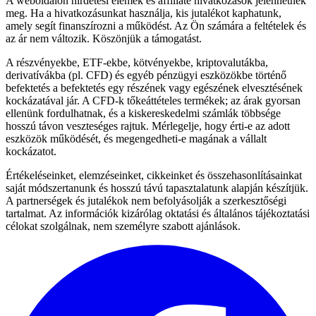
A weboldalon hirdetési elemek és affiliate hivatkozások jelenhetnek
meg. Ha a hivatkozásunkat használja, kis jutalékot kaphatunk,
amely segít finanszírozni a működést. Az Ön számára a feltételek és
az ár nem változik. Köszönjük a támogatást.
A részvényekbe, ETF-ekbe, kötvényekbe, kriptovalutákba,
derivatívákba (pl. CFD) és egyéb pénzügyi eszközökbe történő
befektetés a befektetés egy részének vagy egészének elvesztésének
kockázatával jár. A CFD-k tőkeáttételes termékek; az árak gyorsan
ellenünk fordulhatnak, és a kiskereskedelmi számlák többsége
hosszú távon veszteséges rajtuk. Mérlegelje, hogy érti-e az adott
eszközök működését, és megengedheti-e magának a vállalt
kockázatot.
Értékeléseinket, elemzéseinket, cikkeinket és összehasonlításainkat
saját módszertanunk és hosszú távú tapasztalatunk alapján készítjük.
A partnerségek és jutalékok nem befolyásolják a szerkesztőségi
tartalmat. Az információk kizárólag oktatási és általános tájékoztatási
célokat szolgálnak, nem személyre szabott ajánlások.