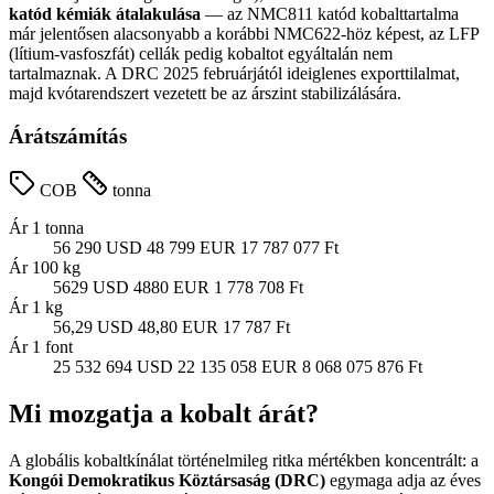
katód kémiák átalakulása
— az NMC811 katód kobalttartalma
már jelentősen alacsonyabb a korábbi NMC622-höz képest, az LFP
(lítium-vasfoszfát) cellák pedig kobaltot egyáltalán nem
tartalmaznak. A DRC 2025 februárjától ideiglenes exporttilalmat,
majd kvótarendszert vezetett be az árszint stabilizálására.
Árátszámítás
COB
tonna
Ár 1 tonna
56 290 USD
48 799 EUR
17 787 077 Ft
Ár 100 kg
5629 USD
4880 EUR
1 778 708 Ft
Ár 1 kg
56,29 USD
48,80 EUR
17 787 Ft
Ár 1 font
25 532 694 USD
22 135 058 EUR
8 068 075 876 Ft
Mi mozgatja a kobalt árát?
A globális kobaltkínálat történelmileg ritka mértékben koncentrált: a
Kongói Demokratikus Köztársaság (DRC)
egymaga adja az éves