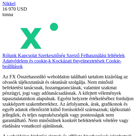
Nikkel
16 970 USD
tonna
Rólunk
Kapcsolat
Szerkesztőség
Szerző
Felhasználási feltételek
Adatvédelem és cookie-k
Kockázati figyelmeztetések
Cookie-
beállítások
Az FX Összehasonlító weboldalon található tartalom kizárólag az
olvasók tájékoztatását és oktatását szolgálja. Nem minősül
befektetési tanácsnak, hozamgaranciának, valamint szakmai
pénzügyi, jogi vagy adótanácsadásnak. A kifejtett vélemények
tapasztalatainkon alapulnak. Egyéni helyzete értékeléséhez forduljon
szakképzett szakemberekhez. Az árfolyamok, árak, grafikonok és
egyéb adatok ellenőrzött külső forrásokból származnak; tájékoztató
jellegűek, és teljes naprakészségük vagy pontosságuk nem
garantálható. Nem minősülnek konkrét befektetések vételére vagy
eladására vonatkozó ajánlásnak.