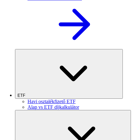
ETF
Havi osztalékfizető ETF
Alap vs ETF díjkalkulátor