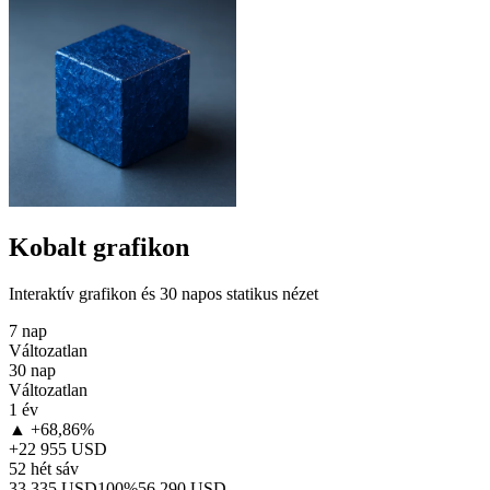
Kobalt grafikon
Interaktív grafikon és 30 napos statikus nézet
7 nap
Változatlan
30 nap
Változatlan
1 év
▲ +68,86%
+22 955 USD
52 hét sáv
33 335 USD
100%
56 290 USD