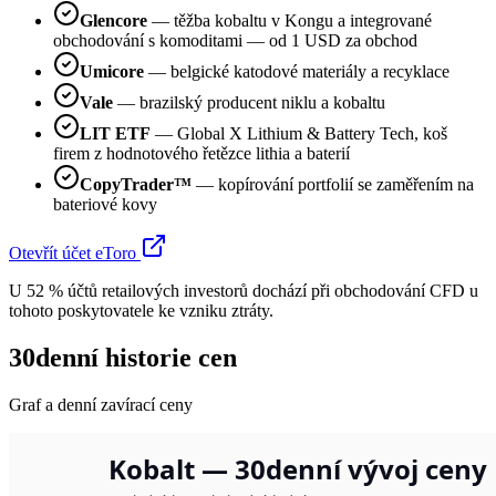
Glencore
— těžba kobaltu v Kongu a integrované
obchodování s komoditami — od 1 USD za obchod
Umicore
— belgické katodové materiály a recyklace
Vale
— brazilský producent niklu a kobaltu
LIT ETF
— Global X Lithium & Battery Tech, koš
firem z hodnotového řetězce lithia a baterií
CopyTrader™
— kopírování portfolií se zaměřením na
bateriové kovy
Otevřít účet eToro
U 52 % účtů retailových investorů dochází při obchodování CFD u
tohoto poskytovatele ke vzniku ztráty.
30denní historie cen
Graf a denní zavírací ceny