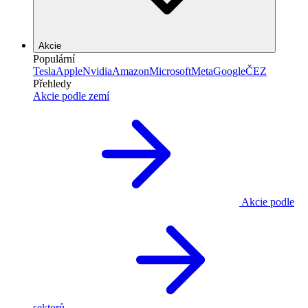
Akcie
Populární
Tesla
Apple
Nvidia
Amazon
Microsoft
Meta
Google
ČEZ
Přehledy
Akcie podle zemí
Akcie podle
sektorů