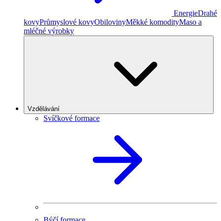
Energie
Drahé
kovy
Průmyslové kovy
Obiloviny
Měkké komodity
Maso a
mléčné výrobky
Vzdělávání
Svíčkové formace
Býčí formace