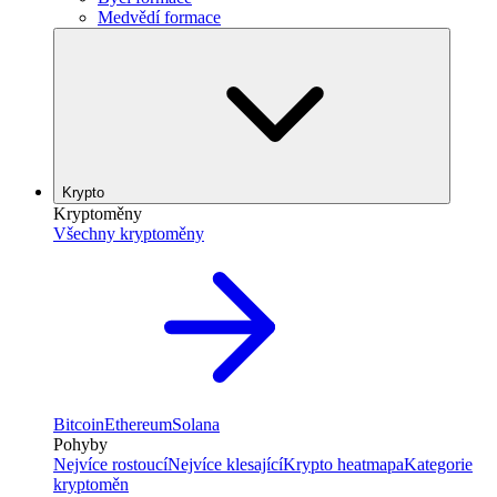
Medvědí formace
Krypto
Kryptoměny
Všechny kryptoměny
Bitcoin
Ethereum
Solana
Pohyby
Nejvíce rostoucí
Nejvíce klesající
Krypto heatmapa
Kategorie
kryptoměn