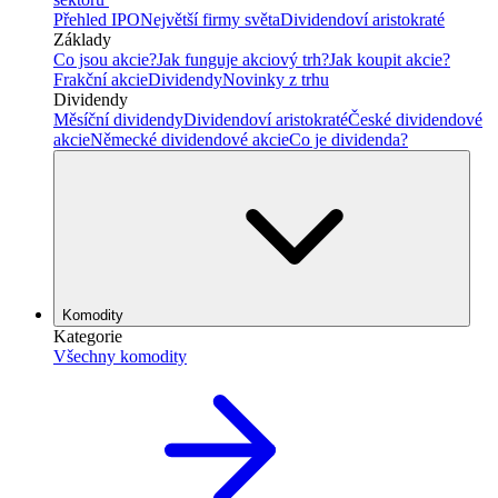
Přehled IPO
Největší firmy světa
Dividendoví aristokraté
Základy
Co jsou akcie?
Jak funguje akciový trh?
Jak koupit akcie?
Frakční akcie
Dividendy
Novinky z trhu
Dividendy
Měsíční dividendy
Dividendoví aristokraté
České dividendové
akcie
Německé dividendové akcie
Co je dividenda?
Komodity
Kategorie
Všechny komodity