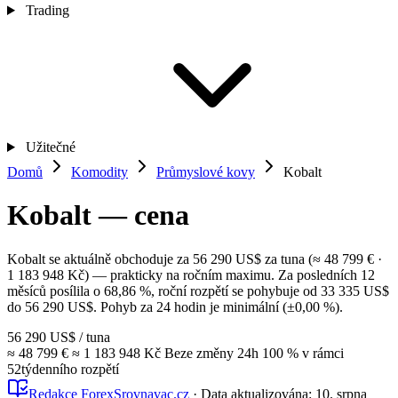
Trading
Užitečné
Domů
Komodity
Průmyslové kovy
Kobalt
Kobalt — cena
Kobalt se aktuálně obchoduje za 56 290 US$ za tuna (≈ 48 799 € ·
1 183 948 Kč) — prakticky na ročním maximu. Za posledních 12
měsíců posílila o 68,86 %, roční rozpětí se pohybuje od 33 335 US$
do 56 290 US$. Pohyb za 24 hodin je minimální (±0,00 %).
56 290 US$
/ tuna
≈ 48 799 €
≈ 1 183 948 Kč
Beze změny
24h
100 %
v rámci
52týdenního rozpětí
Redakce ForexSrovnavac.cz
·
Data aktualizována:
10. srpna