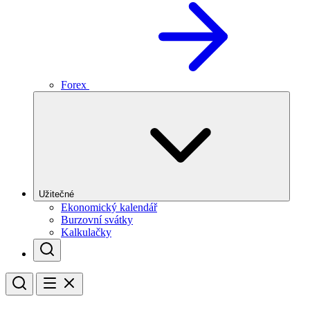
Forex
Užitečné
Ekonomický kalendář
Burzovní svátky
Kalkulačky