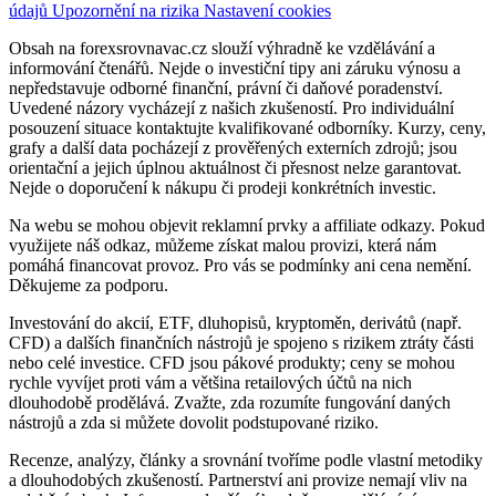
údajů
Upozornění na rizika
Nastavení cookies
Obsah na forexsrovnavac.cz slouží výhradně ke vzdělávání a
informování čtenářů. Nejde o investiční tipy ani záruku výnosu a
nepředstavuje odborné finanční, právní či daňové poradenství.
Uvedené názory vycházejí z našich zkušeností. Pro individuální
posouzení situace kontaktujte kvalifikované odborníky. Kurzy, ceny,
grafy a další data pocházejí z prověřených externích zdrojů; jsou
orientační a jejich úplnou aktuálnost či přesnost nelze garantovat.
Nejde o doporučení k nákupu či prodeji konkrétních investic.
Na webu se mohou objevit reklamní prvky a affiliate odkazy. Pokud
využijete náš odkaz, můžeme získat malou provizi, která nám
pomáhá financovat provoz. Pro vás se podmínky ani cena nemění.
Děkujeme za podporu.
Investování do akcií, ETF, dluhopisů, kryptoměn, derivátů (např.
CFD) a dalších finančních nástrojů je spojeno s rizikem ztráty části
nebo celé investice. CFD jsou pákové produkty; ceny se mohou
rychle vyvíjet proti vám a většina retailových účtů na nich
dlouhodobě prodělává. Zvažte, zda rozumíte fungování daných
nástrojů a zda si můžete dovolit podstupované riziko.
Recenze, analýzy, články a srovnání tvoříme podle vlastní metodiky
a dlouhodobých zkušeností. Partnerství ani provize nemají vliv na