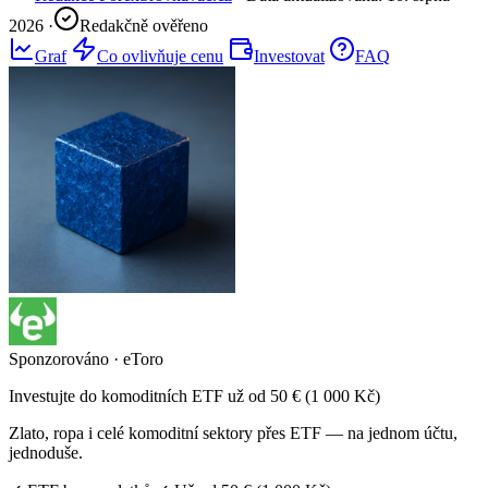
2026
·
Redakčně ověřeno
Graf
Co ovlivňuje cenu
Investovat
FAQ
Sponzorováno · eToro
Investujte do komoditních ETF už od 50 € (1 000 Kč)
Zlato, ropa i celé komoditní sektory přes ETF — na jednom účtu,
jednoduše.