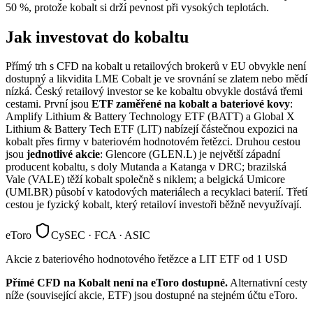
50 %, protože kobalt si drží pevnost při vysokých teplotách.
Jak investovat do kobaltu
Přímý trh s CFD na kobalt u retailových brokerů v EU obvykle není
dostupný a likvidita LME Cobalt je ve srovnání se zlatem nebo mědí
nízká. Český retailový investor se ke kobaltu obvykle dostává třemi
cestami. První jsou
ETF zaměřené na kobalt a bateriové kovy
:
Amplify Lithium & Battery Technology ETF (BATT) a Global X
Lithium & Battery Tech ETF (LIT) nabízejí částečnou expozici na
kobalt přes firmy v bateriovém hodnotovém řetězci. Druhou cestou
jsou
jednotlivé akcie
: Glencore (GLEN.L) je největší západní
producent kobaltu, s doly Mutanda a Katanga v DRC; brazilská
Vale (VALE) těží kobalt společně s niklem; a belgická Umicore
(UMI.BR) působí v katodových materiálech a recyklaci baterií. Třetí
cestou je fyzický kobalt, který retailoví investoři běžně nevyužívají.
eToro
CySEC · FCA · ASIC
Akcie z bateriového hodnotového řetězce a LIT ETF od 1 USD
Přímé CFD na Kobalt není na eToro dostupné.
Alternativní cesty
níže (související akcie, ETF) jsou dostupné na stejném účtu eToro.