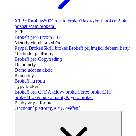
XTB
eToro
Plus500
Co je to broker?
Jak vybrat brokera?
Jak
poznat scam brokera?
ETF
Brokeři pro Bitcoin ETF
Metody vkladu a výběru
Paypal Brokeři
Skrill brokeři
Brokeři přijímající debetní karty
Obchodní platformy
Brokeři pro Copytrading
Demo účty
Demo účet na akcie
Komodity
Brokeři na ropu
Typy brokerů
Brokeři pro CFD
Akciový broker
Forex broker
ETF
broker
Broker na komodity
Krypto broker
Platby & platformy
Obchodní platformy
KYC ověření