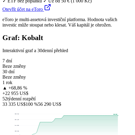
✓ ETF bez poplatků
✓ Už od 50 € (1 000 Kč)
Otevřít účet na eToro
eToro je multi-assetová investiční platforma. Hodnota vašich
investic může stoupat nebo klesat. Váš kapitál je ohrožen.
Graf: Kobalt
Interaktivní graf a 30denní přehled
7 dní
Beze změny
30 dní
Beze změny
1 rok
▲ +68,86 %
+22 955 US$
52týdenní rozpětí
33 335 US$
100 %
56 290 US$
$58 126
$56 290
$51 469
$44 813
$38 156