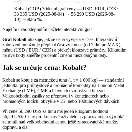
$31 499
srpen 25
říjen 25
prosinec 25
březen 26
květen 26
srpen 26
Kobalt (COB) 30denní graf ceny — USD, EUR, CZK:
33 335 USD (2025-08-04) → 56 290 USD (2026-08-
10), +68.86 %.
Najetím nebo klepnutím načtete interaktivní graf
Graf Kobalt
ukazuje, jak se cena vyvíjela v čase. Interaktivní
zobrazení umožňuje přepínat časový rámec (od 7 dní po MAX),
měnu (USD / EUR / CZK) a překrýt klouzavé průměry. Kliknutím
na dva body změříte procentní změnu mezi danými daty.
Jak se určuje cena: Kobalt?
Kobalt se kótuje za metrickou tunu (1 t = 1 000 kg) — standardní
jednotku pro průmyslové a hromadné komodity na London Metal
Exchange (LME), CME a hlavních evropských burzách.
Velkoobchodní zásilky se přepravují v kontejnerech nebo
hromadných lodích, obvykle v 25- nebo 100tunových dávkách.
Při ceně 56 290 US$ za tunu má jeden kilogram hodnotu
56,29 US$. Ceny pro koncové uživatele u zpracovaných výrobků
zahrnují nad velkoobchodní cenou ještě zpracovatelské marže,
dopravu a cla.