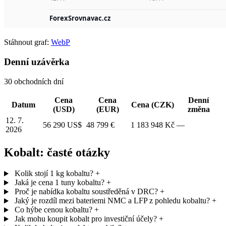
Stáhnout graf:
WebP
Denní uzávěrka
30 obchodních dní
Cena
Cena
Denní
Datum
Cena (CZK)
(USD)
(EUR)
změna
12. 7.
56 290 US$
48 799 €
1 183 948 Kč
—
2026
Kobalt: časté otázky
Kolik stojí 1 kg kobaltu?
+
Jaká je cena 1 tuny kobaltu?
+
Proč je nabídka kobaltu soustředěná v DRC?
+
Jaký je rozdíl mezi bateriemi NMC a LFP z pohledu kobaltu?
+
Co hýbe cenou kobaltu?
+
Jak mohu koupit kobalt pro investiční účely?
+