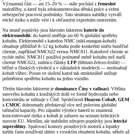
Významná část — asi 15–20 % — stále pochází z
řemeslné
malotěžby, u které byla zdokumentována dětská práce a velmi
nebezpečné pracovní podmínky. Tato struktura nabídky vytváří
etické riziko a může vést i k občasným exportním omezením.
Na straně poptávky jsou hlavním faktorem
baterie do
elektromobilů
: do baterií směřuje asi 60 % globální spotřeby
kobaltu. Elektromobil s katodou NMC (nikl-mangan-kobalt)
obsahuje přibližně 8–12 kg kobaltu podle konkrétní směsi buněčné
chemie, například NMC622 versus NMC811. Katodové chemie se
rychle mění. NMC811 používá podstatně méně kobaltu než starší
chemie NMC622, zatímco články
LFP
(lithium-železo-fosfát) —
běžné u čínských výrobců a v základních modelech — neobsahují
kobalt vůbec. Posun ve složení katod tak strukturálně snižuje
průměrnou spotřebu kobaltu na jedno vozidlo.
Třetím hlavním faktorem je
dominance Číny v rafinaci
. Většina
surového kobaltu z konžských dolů ve formě hydroxidu nebo
koncentrátu se rafinuje v Číně. Společnosti
Huayou Cobalt
,
GEM
a
CMOC
dohromady představují více než polovinu globální
rafinační kapacity. Pro západní výrobce baterií to znamená
koncentrované riziko a kobalt je zařazen na seznam kritických
surovin EU. Menším, ale stabilním zdrojem poptávky jsou
letecké
superslitiny
. Spalovací komory proudových motorů a lopatky
turbín často používají slitiny s vysokým obsahem kobaltu, někdy až