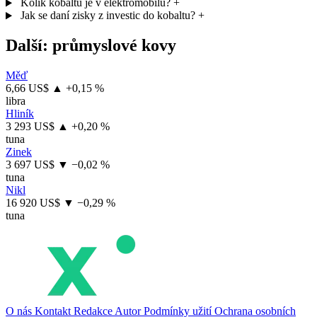
Kolik kobaltu je v elektromobilu?
+
Jak se daní zisky z investic do kobaltu?
+
Další: průmyslové kovy
Měď
6,66 US$
▲ +0,15 %
libra
Hliník
3 293 US$
▲ +0,20 %
tuna
Zinek
3 697 US$
▼ −0,02 %
tuna
Nikl
16 920 US$
▼ −0,29 %
tuna
O nás
Kontakt
Redakce
Autor
Podmínky užití
Ochrana osobních