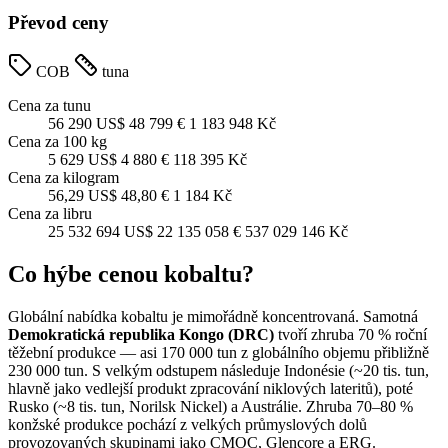
Převod ceny
COB
tuna
Cena za tunu
56 290 US$
48 799 €
1 183 948 Kč
Cena za 100 kg
5 629 US$
4 880 €
118 395 Kč
Cena za kilogram
56,29 US$
48,80 €
1 184 Kč
Cena za libru
25 532 694 US$
22 135 058 €
537 029 146 Kč
Co hýbe cenou kobaltu?
Globální nabídka kobaltu je mimořádně koncentrovaná. Samotná
Demokratická republika Kongo (DRC)
tvoří zhruba 70 % roční
těžební produkce — asi 170 000 tun z globálního objemu přibližně
230 000 tun. S velkým odstupem následuje Indonésie (~20 tis. tun,
hlavně jako vedlejší produkt zpracování niklových lateritů), poté
Rusko (~8 tis. tun, Norilsk Nickel) a Austrálie. Zhruba 70–80 %
konžské produkce pochází z velkých průmyslových dolů
provozovaných skupinami jako CMOC, Glencore a ERG.