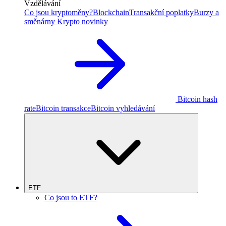
Vzdělávání
Co jsou kryptoměny?
Blockchain
Transakční poplatky
Burzy a
směnárny
Krypto novinky
Bitcoin hash
rate
Bitcoin transakce
Bitcoin vyhledávání
ETF
Co jsou to ETF?