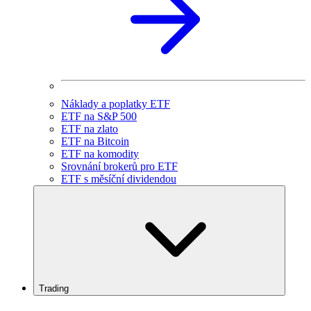
Náklady a poplatky ETF
ETF na S&P 500
ETF na zlato
ETF na Bitcoin
ETF na komodity
Srovnání brokerů pro ETF
ETF s měsíční dividendou
Trading