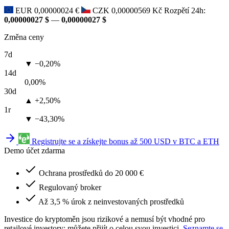
EUR
0,00000024 €
CZK
0,00000569 Kč
Rozpětí 24h:
0,00000027 $
—
0,00000027 $
Změna ceny
7d
▼ −0,20%
14d
0,00%
30d
▲ +2,50%
1r
▼ −43,30%
Registrujte se a získejte bonus až 500 USD v BTC a ETH
Demo účet zdarma
Ochrana prostředků do 20 000 €
Regulovaný broker
Až 3,5 % úrok z neinvestovaných prostředků
Investice do kryptoměn jsou rizikové a nemusí být vhodné pro
retailové investory; můžete přijít o celou svou investici.
Seznamte se