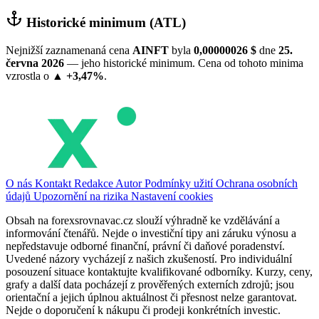
Historické minimum (ATL)
Nejnižší zaznamenaná cena
AINFT
byla
0,00000026 $
dne
25.
června 2026
— jeho historické minimum. Cena od tohoto minima
vzrostla o
▲ +3,47%
.
O nás
Kontakt
Redakce
Autor
Podmínky užití
Ochrana osobních
údajů
Upozornění na rizika
Nastavení cookies
Obsah na forexsrovnavac.cz slouží výhradně ke vzdělávání a
informování čtenářů. Nejde o investiční tipy ani záruku výnosu a
nepředstavuje odborné finanční, právní či daňové poradenství.
Uvedené názory vycházejí z našich zkušeností. Pro individuální
posouzení situace kontaktujte kvalifikované odborníky. Kurzy, ceny,
grafy a další data pocházejí z prověřených externích zdrojů; jsou
orientační a jejich úplnou aktuálnost či přesnost nelze garantovat.
Nejde o doporučení k nákupu či prodeji konkrétních investic.