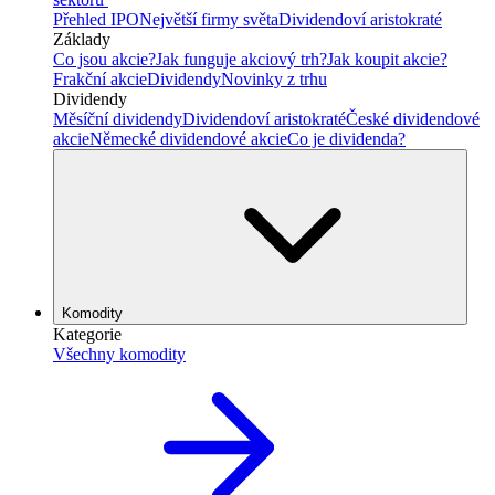
Přehled IPO
Největší firmy světa
Dividendoví aristokraté
Základy
Co jsou akcie?
Jak funguje akciový trh?
Jak koupit akcie?
Frakční akcie
Dividendy
Novinky z trhu
Dividendy
Měsíční dividendy
Dividendoví aristokraté
České dividendové
akcie
Německé dividendové akcie
Co je dividenda?
Komodity
Kategorie
Všechny komodity