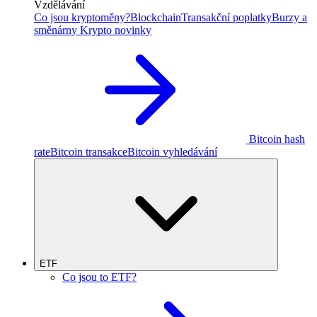
Vzdělávání
Co jsou kryptoměny?
Blockchain
Transakční poplatky
Burzy a
směnárny
Krypto novinky
Bitcoin hash
rate
Bitcoin transakce
Bitcoin vyhledávání
ETF
Co jsou to ETF?