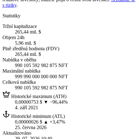
s riziky
.
Statistiky
Tržní kapitalizace
265,44 mil. $
Objem 24h
5,96 mil. $
Plně zředěná hodnota (FDV)
265,44 mil. $
Nabídka v oběhu
990 105 592 982 875 NFT
Maximální nabídka
999 990 000 000 000 NFT
Celková nabídka
990 105 592 982 875 NFT
Historické maximum (ATH)
0,00000753 $
▼ −96,44%
4. září 2021
Historické minimum (ATL)
0,00000026 $
▲ +3,47%
25. června 2026
Aktualizováno
29. 07. 2026 10:40