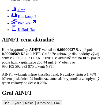
Graf
Kde koupit?
Predikce
Kalkulačka
AINFT cena aktuálně
Kurz kryptoměny
AINFT
vzrostl na
0,00000027 $
, v přepočtu
0,00000569 Kč
za 1 NFT. Graf níže zobrazuje dlouhodobý vývoj
ceny v USD, EUR i CZK. AINFT se aktuálně řadí na
#135
pozici
podle tržní kapitalizace 265,44 mil. $. V oběhu je
990 105 592 982 875 tokenů NFT.
AINFT vykazuje mírně klesající trend. Navzdory růstu o 1,70%
během posledních 24 hodin zaznamenala kryptoměna za uplynulý
týden celkový pokles o 0,20%.
Graf AINFT
Den
Týden
Měsíc
3 měsíce
1 rok