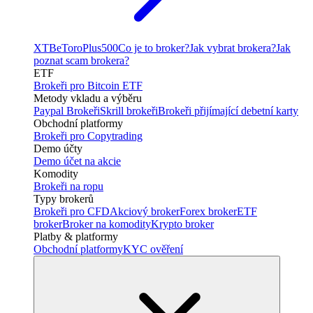
XTB
eToro
Plus500
Co je to broker?
Jak vybrat brokera?
Jak
poznat scam brokera?
ETF
Brokeři pro Bitcoin ETF
Metody vkladu a výběru
Paypal Brokeři
Skrill brokeři
Brokeři přijímající debetní karty
Obchodní platformy
Brokeři pro Copytrading
Demo účty
Demo účet na akcie
Komodity
Brokeři na ropu
Typy brokerů
Brokeři pro CFD
Akciový broker
Forex broker
ETF
broker
Broker na komodity
Krypto broker
Platby & platformy
Obchodní platformy
KYC ověření