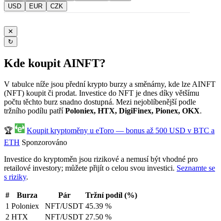
USD
EUR
CZK
✕
↻
Kde koupit AINFT?
V tabulce níže jsou přední krypto burzy a směnárny, kde lze AINFT
(NFT) koupit či prodat. Investice do NFT je dnes díky většímu
počtu těchto burz snadno dostupná. Mezi nejoblíbenější podle
tržního podílu patří
Poloniex, HTX, DigiFinex, Pionex, OKX
.
🏆
Koupit kryptoměny u eToro — bonus až 500 USD v BTC a
ETH
Sponzorováno
Investice do kryptoměn jsou rizikové a nemusí být vhodné pro
retailové investory; můžete přijít o celou svou investici.
Seznamte se
s riziky
.
#
Burza
Pár
Tržní podíl (%)
1
Poloniex
NFT/USDT
45.39 %
2
HTX
NFT/USDT
27.50 %