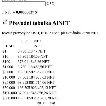
USD
1 NFT =
0,00000027 $
Převodní tabulka AINFT
Rychlé převody do USD, EUR a CZK při aktuálním kurzu NFT.
USD → NFT
USD
NFT
$1
3 730 118,47 NFT
$10
37 301 184,69 NFT
$100
373 011 846,86 NFT
$1 000
3 730 118 468,56 NFT
$5 000
18 650 592 342,81 NFT
$10 000
37 301 184 685,63 NFT
$25 000
93 252 961 714,06 NFT
$50 000
186 505 923 428,13 NFT
$100 000
373 011 846 856,26 NFT
$500 000
1 865 059 234 281,28 NFT
NFT → fiat