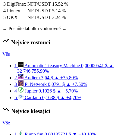
3
DigiFinex
NFT/USDT
15.52 %
4
Pionex
NFT/USDT
5.14 %
5
OKX
NFT/USDT
3.24 %
← Posuňte tabulku vodorovně →
Nejvíce rostoucí
Vše
1
Automatic Treasury Machine
0,00000541 $
▲
+32 746 755,90%
2
Audiera
3,64 $
▲ +35,80%
3
Pi Network
0,0791 $
▲ +7,50%
4
Jupiter
0,1926 $
▲ +5,70%
5
Cardano
0,1638 $
▲ +4,70%
Nejvíce klesající
Vše
1
Pump.fun
0,00185721 $
▼ −10,10%