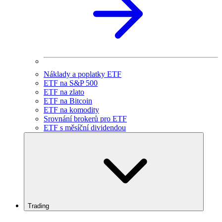
Náklady a poplatky ETF
ETF na S&P 500
ETF na zlato
ETF na Bitcoin
ETF na komodity
Srovnání brokerů pro ETF
ETF s měsíční dividendou
Trading