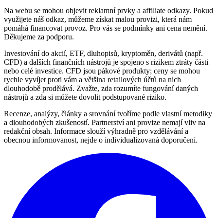
Na webu se mohou objevit reklamní prvky a affiliate odkazy. Pokud
využijete náš odkaz, můžeme získat malou provizi, která nám
pomáhá financovat provoz. Pro vás se podmínky ani cena nemění.
Děkujeme za podporu.
Investování do akcií, ETF, dluhopisů, kryptoměn, derivátů (např.
CFD) a dalších finančních nástrojů je spojeno s rizikem ztráty části
nebo celé investice. CFD jsou pákové produkty; ceny se mohou
rychle vyvíjet proti vám a většina retailových účtů na nich
dlouhodobě prodělává. Zvažte, zda rozumíte fungování daných
nástrojů a zda si můžete dovolit podstupované riziko.
Recenze, analýzy, články a srovnání tvoříme podle vlastní metodiky
a dlouhodobých zkušeností. Partnerství ani provize nemají vliv na
redakční obsah. Informace slouží výhradně pro vzdělávání a
obecnou informovanost, nejde o individualizovaná doporučení.