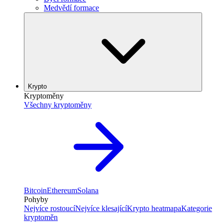
Medvědí formace
Krypto
Kryptoměny
Všechny kryptoměny
Bitcoin
Ethereum
Solana
Pohyby
Nejvíce rostoucí
Nejvíce klesající
Krypto heatmapa
Kategorie
kryptoměn