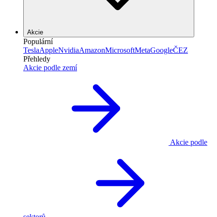
Akcie
Populární
Tesla
Apple
Nvidia
Amazon
Microsoft
Meta
Google
ČEZ
Přehledy
Akcie podle zemí
Akcie podle
sektorů