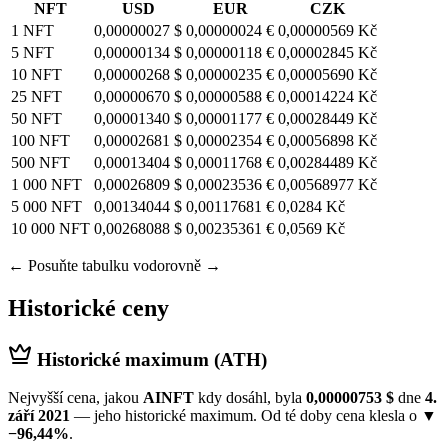
NFT
USD
EUR
CZK
1 NFT
0,00000027 $
0,00000024 €
0,00000569 Kč
5 NFT
0,00000134 $
0,00000118 €
0,00002845 Kč
10 NFT
0,00000268 $
0,00000235 €
0,00005690 Kč
25 NFT
0,00000670 $
0,00000588 €
0,00014224 Kč
50 NFT
0,00001340 $
0,00001177 €
0,00028449 Kč
100 NFT
0,00002681 $
0,00002354 €
0,00056898 Kč
500 NFT
0,00013404 $
0,00011768 €
0,00284489 Kč
1 000 NFT
0,00026809 $
0,00023536 €
0,00568977 Kč
5 000 NFT
0,00134044 $
0,00117681 €
0,0284 Kč
10 000 NFT
0,00268088 $
0,00235361 €
0,0569 Kč
← Posuňte tabulku vodorovně →
Historické ceny
Historické maximum (ATH)
Nejvyšší cena, jakou
AINFT
kdy dosáhl, byla
0,00000753 $
dne
4.
září 2021
— jeho historické maximum. Od té doby cena klesla o
▼
−96,44%
.