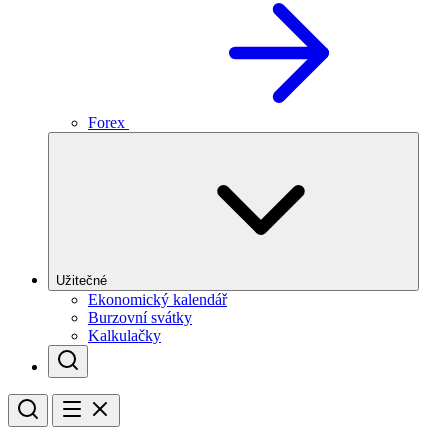
Forex
Užitečné
Ekonomický kalendář
Burzovní svátky
Kalkulačky