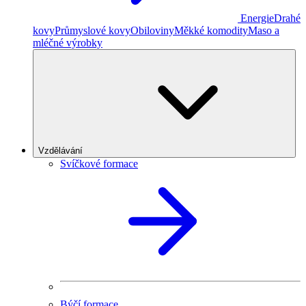
Energie
Drahé
kovy
Průmyslové kovy
Obiloviny
Měkké komodity
Maso a
mléčné výrobky
Vzdělávání
Svíčkové formace
Býčí formace