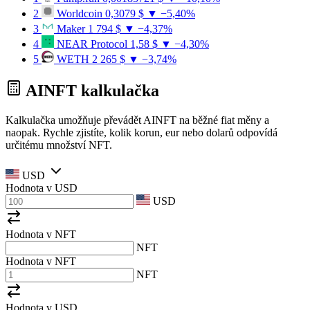
2
Worldcoin
0,3079 $
▼ −5,40%
3
Maker
1 794 $
▼ −4,37%
4
NEAR Protocol
1,58 $
▼ −4,30%
5
WETH
2 265 $
▼ −3,74%
AINFT kalkulačka
Kalkulačka umožňuje převádět AINFT na běžné fiat měny a
naopak. Rychle zjistíte, kolik korun, eur nebo dolarů odpovídá
určitému množství NFT.
USD
Hodnota v
USD
USD
Hodnota v NFT
NFT
Hodnota v NFT
NFT
Hodnota v
USD