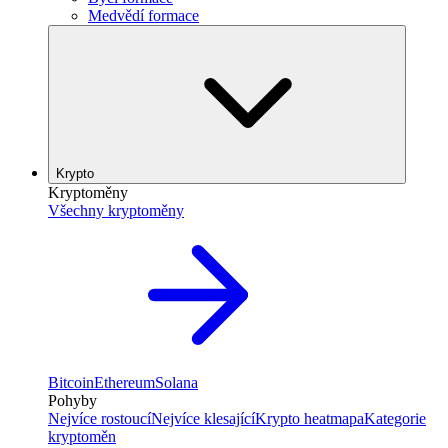
Medvědí formace
Krypto
Kryptoměny
Všechny kryptoměny
Bitcoin
Ethereum
Solana
Pohyby
Nejvíce rostoucí
Nejvíce klesající
Krypto heatmapa
Kategorie
kryptoměn