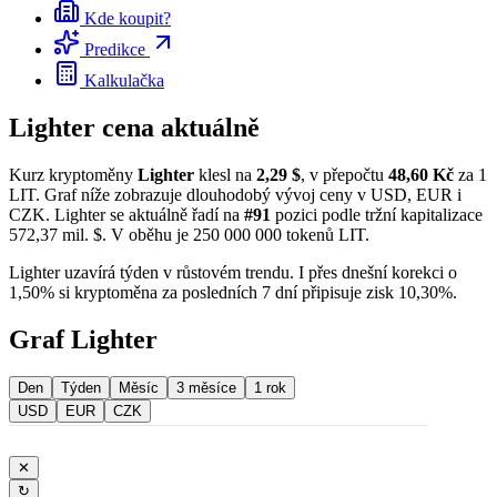
Kde koupit?
Predikce
Kalkulačka
Lighter cena aktuálně
Kurz kryptoměny
Lighter
klesl na
2,29 $
, v přepočtu
48,60 Kč
za 1
LIT. Graf níže zobrazuje dlouhodobý vývoj ceny v USD, EUR i
CZK. Lighter se aktuálně řadí na
#91
pozici podle tržní kapitalizace
572,37 mil. $. V oběhu je 250 000 000 tokenů LIT.
Lighter uzavírá týden v růstovém trendu. I přes dnešní korekci o
1,50% si kryptoměna za posledních 7 dní připisuje zisk 10,30%.
Graf Lighter
Den
Týden
Měsíc
3 měsíce
1 rok
USD
EUR
CZK
✕
↻