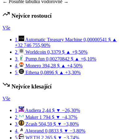
← Posuňte tabulku vodorovně →
Nejvíce rostoucí
Vše
1
Automatic Treasury Machine
0,00000541 $
▲
+32 746 755,90%
2
Worldcoin
0,3379 $
▲ +9,50%
3
Pump.fun
0,00270842 $
▲ +6,10%
4
Monero
394,28 $
▲ +4,50%
5
Ethena
0,0896 $
▲ +3,30%
Nejvíce klesající
Vše
1
Audiera
2,44 $
▼ −26,30%
2
Maker
1 794 $
▼ −4,37%
3
Zcash
504,59 $
▼ −3,80%
4
Algorand
0,0833 $
▼ −3,80%
5
WETH
2 265 $
▼ −3,74%