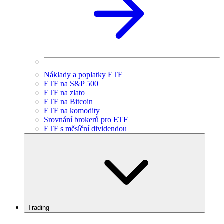
Náklady a poplatky ETF
ETF na S&P 500
ETF na zlato
ETF na Bitcoin
ETF na komodity
Srovnání brokerů pro ETF
ETF s měsíční dividendou
Trading