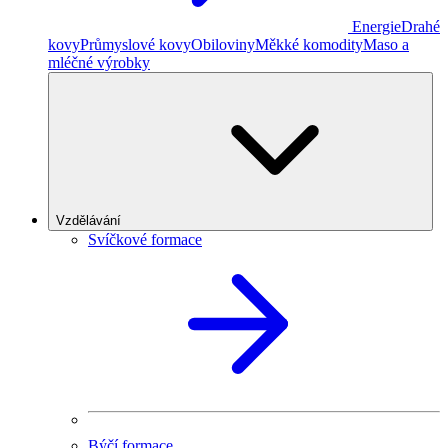
Energie
Drahé
kovy
Průmyslové kovy
Obiloviny
Měkké komodity
Maso a
mléčné výrobky
Vzdělávání
Svíčkové formace
Býčí formace