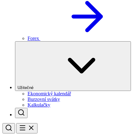
Forex
Užitečné
Ekonomický kalendář
Burzovní svátky
Kalkulačky