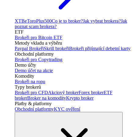
XTB
eToro
Plus500
Co je to broker?
Jak vybrat brokera?
Jak
poznat scam brokera?
ETF
Brokeři pro Bitcoin ETF
Metody vkladu a výběru
Paypal Brokeři
Skrill brokeři
Brokeři přijímající debetní karty
Obchodní platformy
Brokeři pro Copytrading
Demo účty
Demo účet na akcie
Komodity
Brokeři na ropu
Typy brokerů
Brokeři pro CFD
Akciový broker
Forex broker
ETF
broker
Broker na komodity
Krypto broker
Platby & platformy
Obchodní platformy
KYC ověření