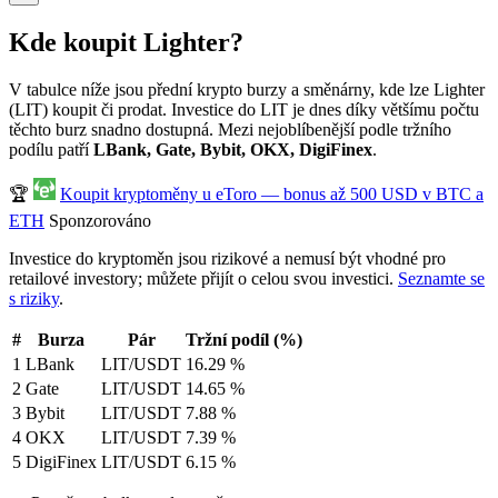
Kde koupit Lighter?
V tabulce níže jsou přední krypto burzy a směnárny, kde lze Lighter
(LIT) koupit či prodat. Investice do LIT je dnes díky většímu počtu
těchto burz snadno dostupná. Mezi nejoblíbenější podle tržního
podílu patří
LBank, Gate, Bybit, OKX, DigiFinex
.
🏆
Koupit kryptoměny u eToro — bonus až 500 USD v BTC a
ETH
Sponzorováno
Investice do kryptoměn jsou rizikové a nemusí být vhodné pro
retailové investory; můžete přijít o celou svou investici.
Seznamte se
s riziky
.
#
Burza
Pár
Tržní podíl (%)
1
LBank
LIT/USDT
16.29 %
2
Gate
LIT/USDT
14.65 %
3
Bybit
LIT/USDT
7.88 %
4
OKX
LIT/USDT
7.39 %
5
DigiFinex
LIT/USDT
6.15 %