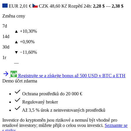
EUR
2,01 €
CZK
48,60 Kč
Rozpětí 24h:
2,28 $
—
2,38 $
Změna ceny
7d
▲ +10,30%
14d
▲ +0,90%
30d
▼ −11,60%
1r
—
Registrujte se a získejte bonus až 500 USD v BTC a ETH
Demo účet zdarma
Ochrana prostředků do 20 000 €
Regulovaný broker
Až 3,5 % úrok z neinvestovaných prostředků
Investice do kryptoměn jsou rizikové a nemusí být vhodné pro
retailové investory; můžete přijít o celou svou investici.
Seznamte se
s riziky
.