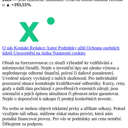
o
▲ +193,53%
.
O nás
Kontakt
Redakce
Autor
Podmínky užití
Ochrana osobních
údajů
Upozornění na rizika
Nastavení cookies
Obsah na forexsrovnavac.cz slouží výhradně ke vzdělávání a
informování čtenářů. Nejde o investiční tipy ani záruku výnosu a
nepředstavuje odborné finanční, právní či daňové poradenství.
Uvedené názory vycházejí z našich zkušeností. Pro individuální
posouzení situace kontaktujte kvalifikované odborníky. Kurzy, ceny,
grafy a další data pocházejí z prověřených externích zdrojů; jsou
orientační a jejich úplnou aktuálnost či přesnost nelze garantovat.
Nejde o doporučení k nákupu či prodeji konkrétních investic.
Na webu se mohou objevit reklamní prvky a affiliate odkazy. Pokud
využijete náš odkaz, můžeme získat malou provizi, která nám
pomáhá financovat provoz. Pro vás se podmínky ani cena nemění.
Děkujeme za podporu.