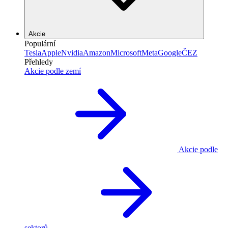
Akcie
Populární
Tesla
Apple
Nvidia
Amazon
Microsoft
Meta
Google
ČEZ
Přehledy
Akcie podle zemí
Akcie podle
sektorů