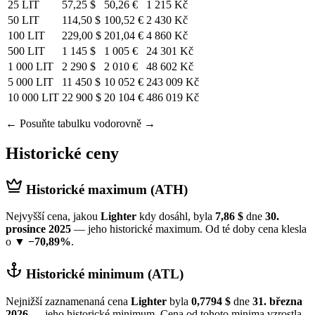
25 LIT
57,25 $
50,26 €
1 215 Kč
50 LIT
114,50 $
100,52 €
2 430 Kč
100 LIT
229,00 $
201,04 €
4 860 Kč
500 LIT
1 145 $
1 005 €
24 301 Kč
1 000 LIT
2 290 $
2 010 €
48 602 Kč
5 000 LIT
11 450 $
10 052 €
243 009 Kč
10 000 LIT
22 900 $
20 104 €
486 019 Kč
← Posuňte tabulku vodorovně →
Historické ceny
Historické maximum (ATH)
Nejvyšší cena, jakou
Lighter
kdy dosáhl, byla
7,86 $
dne
30.
prosince 2025
— jeho historické maximum. Od té doby cena klesla
o
▼ −70,89%
.
Historické minimum (ATL)
Nejnižší zaznamenaná cena
Lighter
byla
0,7794 $
dne
31. března
2026
— jeho historické minimum. Cena od tohoto minima vzrostla