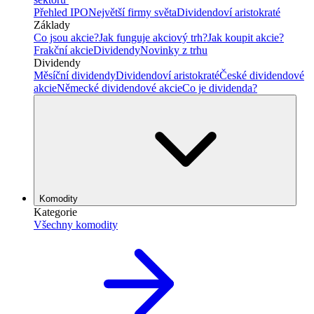
Přehled IPO
Největší firmy světa
Dividendoví aristokraté
Základy
Co jsou akcie?
Jak funguje akciový trh?
Jak koupit akcie?
Frakční akcie
Dividendy
Novinky z trhu
Dividendy
Měsíční dividendy
Dividendoví aristokraté
České dividendové
akcie
Německé dividendové akcie
Co je dividenda?
Komodity
Kategorie
Všechny komodity