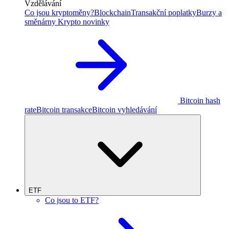
Vzdělávání
Co jsou kryptoměny?
Blockchain
Transakční poplatky
Burzy a
směnárny
Krypto novinky
Bitcoin hash
rate
Bitcoin transakce
Bitcoin vyhledávání
ETF
Co jsou to ETF?