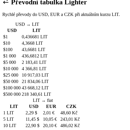
Převodní tabulka Lighter
Rychlé převody do USD, EUR a CZK při aktuálním kurzu LIT.
USD → LIT
USD
LIT
$1
0,436681 LIT
$10
4,3668 LIT
$100
43,6681 LIT
$1 000
436,6812 LIT
$5 000
2 183,41 LIT
$10 000
4 366,81 LIT
$25 000
10 917,03 LIT
$50 000
21 834,06 LIT
$100 000
43 668,12 LIT
$500 000
218 340,61 LIT
LIT → fiat
LIT
USD
EUR
CZK
1 LIT
2,29 $
2,01 €
48,60 Kč
5 LIT
11,45 $
10,05 €
243,01 Kč
10 LIT
22,90 $
20,10 €
486,02 Kč