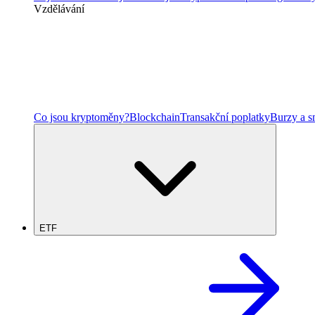
Vzdělávání
Co jsou kryptoměny?
Blockchain
Transakční poplatky
Burzy a 
ETF