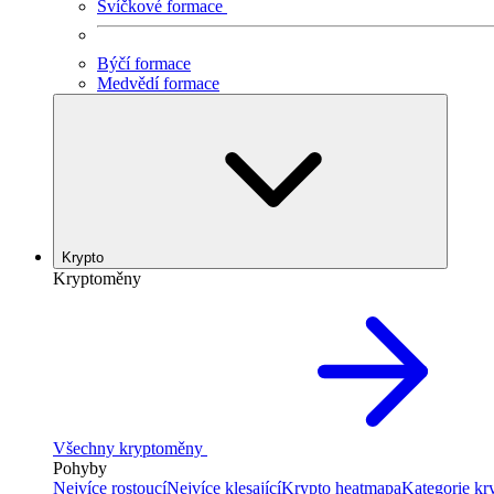
Svíčkové formace
Býčí formace
Medvědí formace
Krypto
Kryptoměny
Všechny kryptoměny
Pohyby
Nejvíce rostoucí
Nejvíce klesající
Krypto heatmapa
Kategorie k