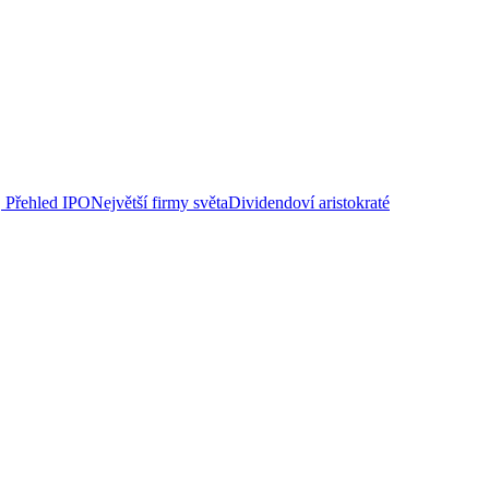
Přehled IPO
Největší firmy světa
Dividendoví aristokraté