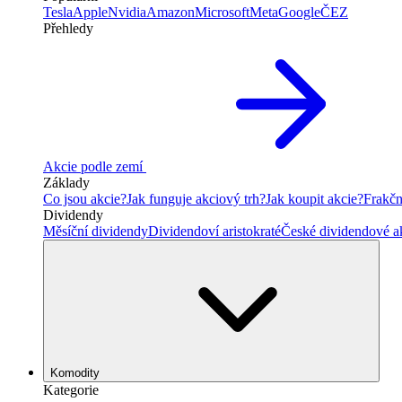
Tesla
Apple
Nvidia
Amazon
Microsoft
Meta
Google
ČEZ
Přehledy
Akcie podle zemí
Základy
Co jsou akcie?
Jak funguje akciový trh?
Jak koupit akcie?
Frakčn
Dividendy
Měsíční dividendy
Dividendoví aristokraté
České dividendové a
Komodity
Kategorie