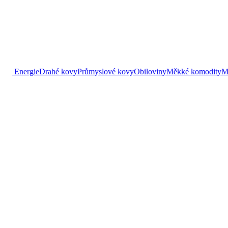
Energie
Drahé kovy
Průmyslové kovy
Obiloviny
Měkké komodity
M