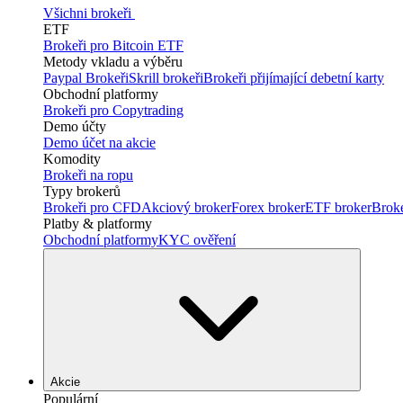
Všichni brokeři
ETF
Brokeři pro Bitcoin ETF
Metody vkladu a výběru
Paypal Brokeři
Skrill brokeři
Brokeři přijímající debetní karty
Obchodní platformy
Brokeři pro Copytrading
Demo účty
Demo účet na akcie
Komodity
Brokeři na ropu
Typy brokerů
Brokeři pro CFD
Akciový broker
Forex broker
ETF broker
Brok
Platby & platformy
Obchodní platformy
KYC ověření
Akcie
Populární