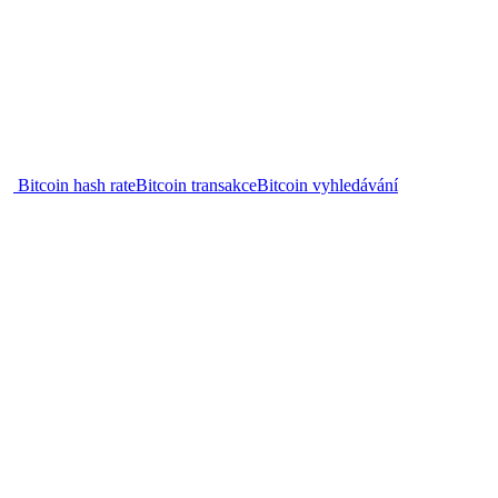
Bitcoin hash rate
Bitcoin transakce
Bitcoin vyhledávání