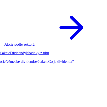
Akcie podle sektorů
í akcie
Dividendy
Novinky z trhu
kcie
Německé dividendové akcie
Co je dividenda?