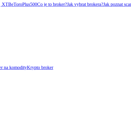
XTB
eToro
Plus500
Co je to broker?
Jak vybrat brokera?
Jak poznat sca
er na komodity
Krypto broker