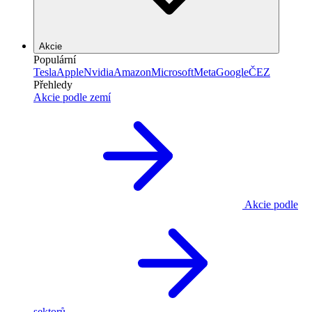
Akcie
Populární
Tesla
Apple
Nvidia
Amazon
Microsoft
Meta
Google
ČEZ
Přehledy
Akcie podle zemí
Akcie podle
sektorů