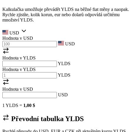
Kalkulačka umožňuje převádět YLDS na běžné fiat měny a naopak.
Rychle zjistíte, kolik korun, eur nebo dolarů odpovídá určitému
množství YLDS.
USD
Hodnota v
USD
USD
Hodnota v YLDS
YLDS
Hodnota v YLDS
YLDS
Hodnota v
USD
USD
1 YLDS =
1,00 $
Převodní tabulka YLDS
Rychlé převody do USD, EUR a CZK při aktuálním kurzu YLDS.