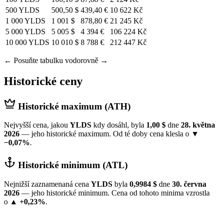
500 YLDS
500,50 $
439,40 €
10 622 Kč
1 000 YLDS
1 001 $
878,80 €
21 245 Kč
5 000 YLDS
5 005 $
4 394 €
106 224 Kč
10 000 YLDS
10 010 $
8 788 €
212 447 Kč
← Posuňte tabulku vodorovně →
Historické ceny
Historické maximum (ATH)
Nejvyšší cena, jakou
YLDS
kdy dosáhl, byla
1,00 $
dne
28. května
2026
— jeho historické maximum. Od té doby cena klesla o
▼
−0,07%
.
Historické minimum (ATL)
Nejnižší zaznamenaná cena
YLDS
byla
0,9984 $
dne
30. června
2026
— jeho historické minimum. Cena od tohoto minima vzrostla
o
▲ +0,23%
.