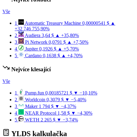
Vše
1
Automatic Treasury Machine
0,00000541 $
▲
+32 746 755,90%
2
Audiera
3,64 $
▲ +35,80%
3
Pi Network
0,0791 $
▲ +7,50%
4
Jupiter
0,1926 $
▲ +5,70%
5
Cardano
0,1638 $
▲ +4,70%
Nejvíce klesající
Vše
1
Pump.fun
0,00185721 $
▼ −10,10%
2
Worldcoin
0,3079 $
▼ −5,40%
3
Maker
1 794 $
▼ −4,37%
4
NEAR Protocol
1,58 $
▼ −4,30%
5
WETH
2 265 $
▼ −3,74%
YLDS kalkulačka