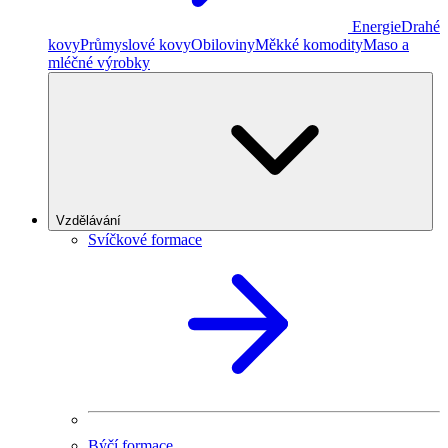
Energie
Drahé
kovy
Průmyslové kovy
Obiloviny
Měkké komodity
Maso a
mléčné výrobky
Vzdělávání
Svíčkové formace
Býčí formace