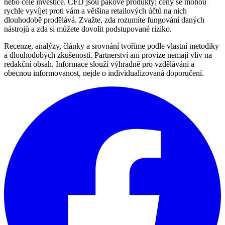
nebo celé investice. CFD jsou pákové produkty; ceny se mohou
rychle vyvíjet proti vám a většina retailových účtů na nich
dlouhodobě prodělává. Zvažte, zda rozumíte fungování daných
nástrojů a zda si můžete dovolit podstupované riziko.
Recenze, analýzy, články a srovnání tvoříme podle vlastní metodiky
a dlouhodobých zkušeností. Partnerství ani provize nemají vliv na
redakční obsah. Informace slouží výhradně pro vzdělávání a
obecnou informovanost, nejde o individualizovaná doporučení.