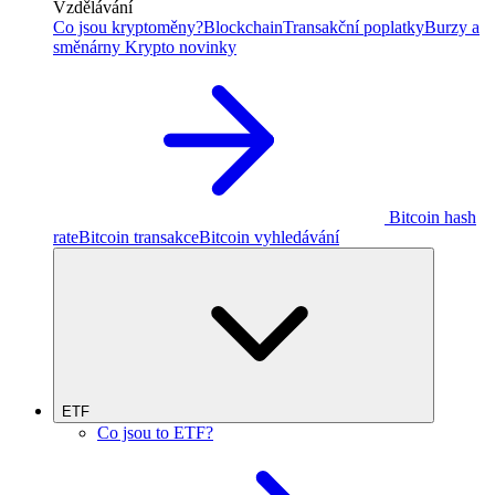
Vzdělávání
Co jsou kryptoměny?
Blockchain
Transakční poplatky
Burzy a
směnárny
Krypto novinky
Bitcoin hash
rate
Bitcoin transakce
Bitcoin vyhledávání
ETF
Co jsou to ETF?