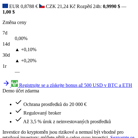
EUR
0,8788 €
CZK
21,24 Kč
Rozpětí 24h:
0,9990 $
—
1,00 $
Změna ceny
7d
0,00%
14d
▲ +0,10%
30d
▲ +0,20%
1r
—
Registrujte se a získejte bonus až 500 USD v BTC a ETH
Demo účet zdarma
Ochrana prostředků do 20 000 €
Regulovaný broker
Až 3,5 % úrok z neinvestovaných prostředků
Investice do kryptoměn jsou rizikové a nemusí být vhodné pro
retailové investory; můžete přijít o celou svou investici.
Seznamte se