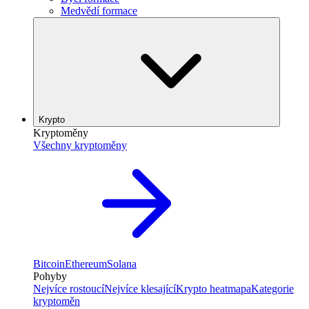
Medvědí formace
Krypto
Kryptoměny
Všechny kryptoměny
Bitcoin
Ethereum
Solana
Pohyby
Nejvíce rostoucí
Nejvíce klesající
Krypto heatmapa
Kategorie
kryptoměn