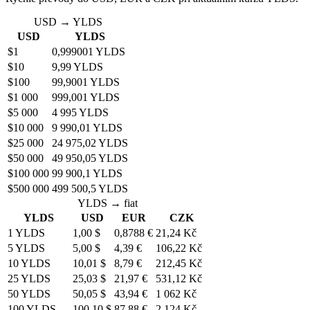
USD → YLDS
USD
YLDS
$1
0,999001 YLDS
$10
9,99 YLDS
$100
99,9001 YLDS
$1 000
999,001 YLDS
$5 000
4 995 YLDS
$10 000
9 990,01 YLDS
$25 000
24 975,02 YLDS
$50 000
49 950,05 YLDS
$100 000
99 900,1 YLDS
$500 000
499 500,5 YLDS
YLDS → fiat
YLDS
USD
EUR
CZK
1 YLDS
1,00 $
0,8788 €
21,24 Kč
5 YLDS
5,00 $
4,39 €
106,22 Kč
10 YLDS
10,01 $
8,79 €
212,45 Kč
25 YLDS
25,03 $
21,97 €
531,12 Kč
50 YLDS
50,05 $
43,94 €
1 062 Kč
100 YLDS
100,10 $
87,88 €
2 124 Kč