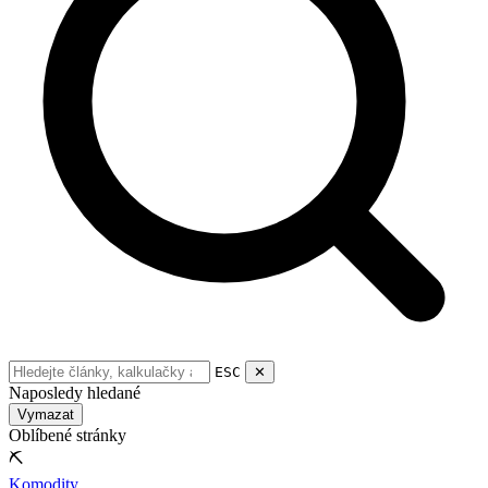
ESC
✕
Naposledy hledané
Vymazat
Oblíbené stránky
⛏
Komodity