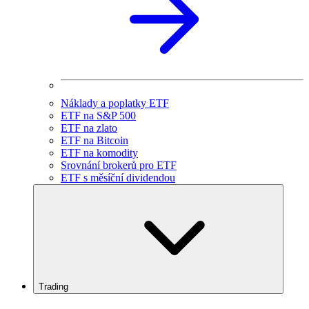
Náklady a poplatky ETF
ETF na S&P 500
ETF na zlato
ETF na Bitcoin
ETF na komodity
Srovnání brokerů pro ETF
ETF s měsíční dividendou
Trading