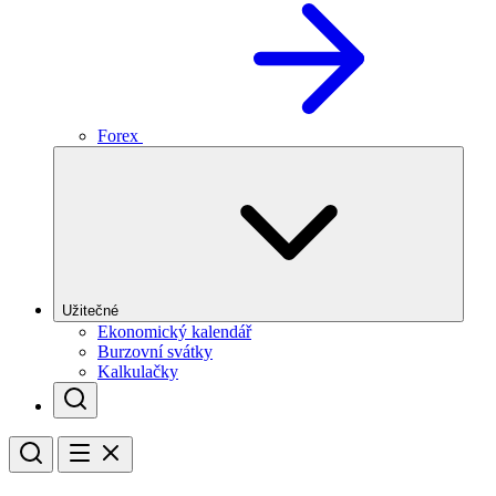
Forex
Užitečné
Ekonomický kalendář
Burzovní svátky
Kalkulačky