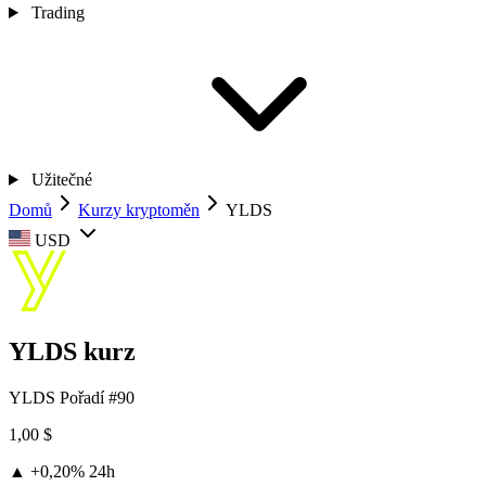
Trading
Užitečné
Domů
Kurzy kryptoměn
YLDS
USD
YLDS kurz
YLDS
Pořadí #90
1,00 $
▲ +0,20%
24h