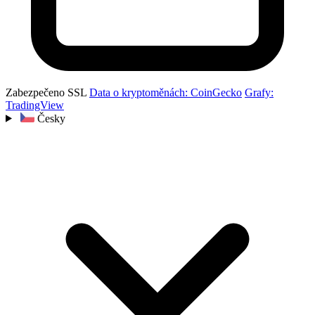
Zabezpečeno SSL
Data o kryptoměnách: CoinGecko
Grafy:
TradingView
Česky