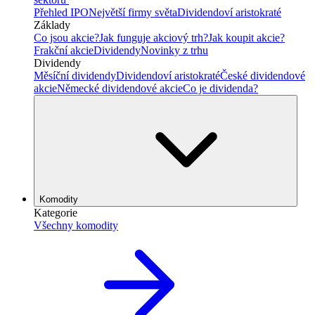
Přehled IPO
Největší firmy světa
Dividendoví aristokraté
Základy
Co jsou akcie?
Jak funguje akciový trh?
Jak koupit akcie?
Frakční akcie
Dividendy
Novinky z trhu
Dividendy
Měsíční dividendy
Dividendoví aristokraté
České dividendové
akcie
Německé dividendové akcie
Co je dividenda?
Komodity
Kategorie
Všechny komodity