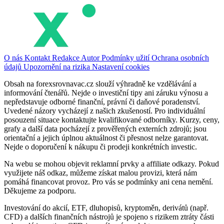
O nás
Kontakt
Redakce
Autor
Podmínky užití
Ochrana osobních
údajů
Upozornění na rizika
Nastavení cookies
Obsah na forexsrovnavac.cz slouží výhradně ke vzdělávání a
informování čtenářů. Nejde o investiční tipy ani záruku výnosu a
nepředstavuje odborné finanční, právní či daňové poradenství.
Uvedené názory vycházejí z našich zkušeností. Pro individuální
posouzení situace kontaktujte kvalifikované odborníky. Kurzy, ceny,
grafy a další data pocházejí z prověřených externích zdrojů; jsou
orientační a jejich úplnou aktuálnost či přesnost nelze garantovat.
Nejde o doporučení k nákupu či prodeji konkrétních investic.
Na webu se mohou objevit reklamní prvky a affiliate odkazy. Pokud
využijete náš odkaz, můžeme získat malou provizi, která nám
pomáhá financovat provoz. Pro vás se podmínky ani cena nemění.
Děkujeme za podporu.
Investování do akcií, ETF, dluhopisů, kryptoměn, derivátů (např.
CFD) a dalších finančních nástrojů je spojeno s rizikem ztráty části