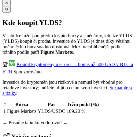
✕
↻
Kde koupit YLDS?
V tabulce níže jsou přední krypto burzy a směnárny, kde lze YLDS
(YLDS) koupit či prodat. Investice do YLDS je dnes díky většímu
počtu těchto burz snadno dostupná. Mezi nejoblíbenější podle
tržního podílu patří
Figure Markets
.
🏆
Koupit kryptoměny u eToro — bonus až 500 USD v BTC a
ETH
Sponzorováno
Investice do kryptoměn jsou rizikové a nemusí být vhodné pro
retailové investory; můžete přijít o celou svou investici.
Seznamte se
s riziky
.
#
Burza
Pár
Tržní podíl (%)
1
Figure Markets
YLDS/USDC
189.20 %
← Posuňte tabulku vodorovně →
Nejvíce rostoucí