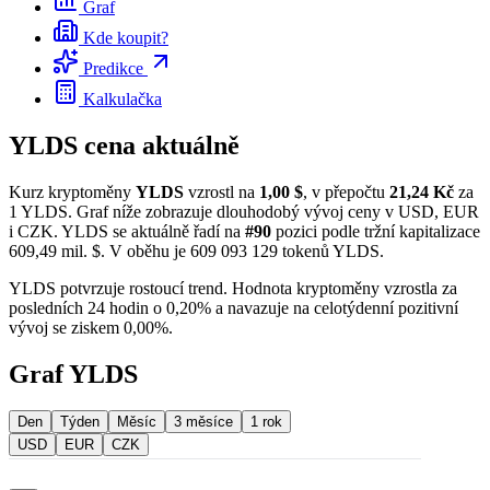
Graf
Kde koupit?
Predikce
Kalkulačka
YLDS cena aktuálně
Kurz kryptoměny
YLDS
vzrostl na
1,00 $
, v přepočtu
21,24 Kč
za
1 YLDS. Graf níže zobrazuje dlouhodobý vývoj ceny v USD, EUR
i CZK. YLDS se aktuálně řadí na
#90
pozici podle tržní kapitalizace
609,49 mil. $. V oběhu je 609 093 129 tokenů YLDS.
YLDS potvrzuje rostoucí trend. Hodnota kryptoměny vzrostla za
posledních 24 hodin o 0,20% a navazuje na celotýdenní pozitivní
vývoj se ziskem 0,00%.
Graf YLDS
Den
Týden
Měsíc
3 měsíce
1 rok
USD
EUR
CZK