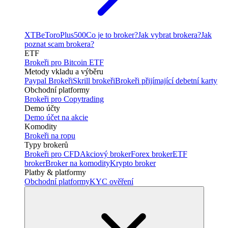
XTB
eToro
Plus500
Co je to broker?
Jak vybrat brokera?
Jak
poznat scam brokera?
ETF
Brokeři pro Bitcoin ETF
Metody vkladu a výběru
Paypal Brokeři
Skrill brokeři
Brokeři přijímající debetní karty
Obchodní platformy
Brokeři pro Copytrading
Demo účty
Demo účet na akcie
Komodity
Brokeři na ropu
Typy brokerů
Brokeři pro CFD
Akciový broker
Forex broker
ETF
broker
Broker na komodity
Krypto broker
Platby & platformy
Obchodní platformy
KYC ověření