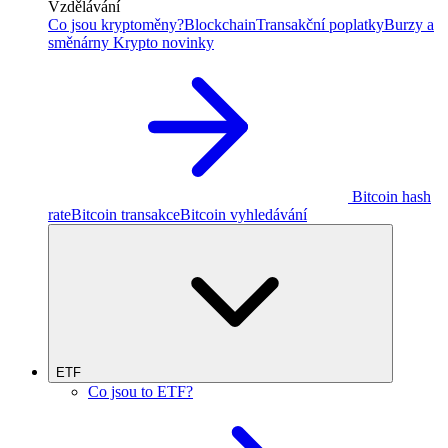
Vzdělávání
Co jsou kryptoměny?
Blockchain
Transakční poplatky
Burzy a
směnárny
Krypto novinky
Bitcoin hash
rate
Bitcoin transakce
Bitcoin vyhledávání
ETF
Co jsou to ETF?