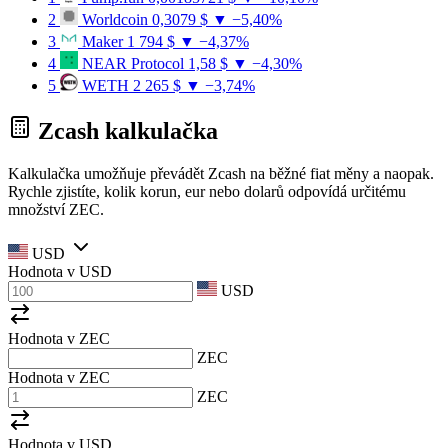
2
Worldcoin
0,3079 $
▼ −5,40%
3
Maker
1 794 $
▼ −4,37%
4
NEAR Protocol
1,58 $
▼ −4,30%
5
WETH
2 265 $
▼ −3,74%
Zcash kalkulačka
Kalkulačka umožňuje převádět Zcash na běžné fiat měny a naopak.
Rychle zjistíte, kolik korun, eur nebo dolarů odpovídá určitému
množství ZEC.
USD
Hodnota v
USD
USD
Hodnota v ZEC
ZEC
Hodnota v ZEC
ZEC
Hodnota v
USD