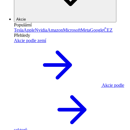
Akcie
Populární
Tesla
Apple
Nvidia
Amazon
Microsoft
Meta
Google
ČEZ
Přehledy
Akcie podle zemí
Akcie podle
sektorů