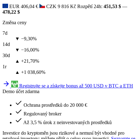
EUR
406,04 €
CZK
9 816 Kč
Rozpětí 24h:
451,53 $
—
478,22 $
Změna ceny
7d
▼ −9,30%
14d
▼ −16,00%
30d
▲ +21,70%
1r
▲ +1 038,60%
Registrujte se a získejte bonus až 500 USD v BTC a ETH
Demo účet zdarma
Ochrana prostředků do 20 000 €
Regulovaný broker
Až 3,5 % úrok z neinvestovaných prostředků
Investice do kryptoměn jsou rizikové a nemusí být vhodné pro
retailové investory; můžete přijít o celou svou investici.
Seznamte se