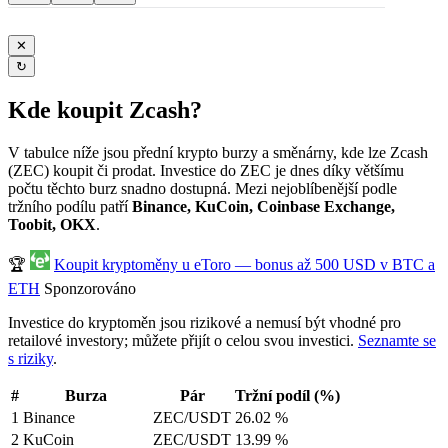
✕
↻
Kde koupit Zcash?
V tabulce níže jsou přední krypto burzy a směnárny, kde lze Zcash
(ZEC) koupit či prodat. Investice do ZEC je dnes díky většímu
počtu těchto burz snadno dostupná. Mezi nejoblíbenější podle
tržního podílu patří
Binance, KuCoin, Coinbase Exchange,
Toobit, OKX
.
🏆
Koupit kryptoměny u eToro — bonus až 500 USD v BTC a
ETH
Sponzorováno
Investice do kryptoměn jsou rizikové a nemusí být vhodné pro
retailové investory; můžete přijít o celou svou investici.
Seznamte se
s riziky
.
#
Burza
Pár
Tržní podíl (%)
1
Binance
ZEC/USDT
26.02 %
2
KuCoin
ZEC/USDT
13.99 %