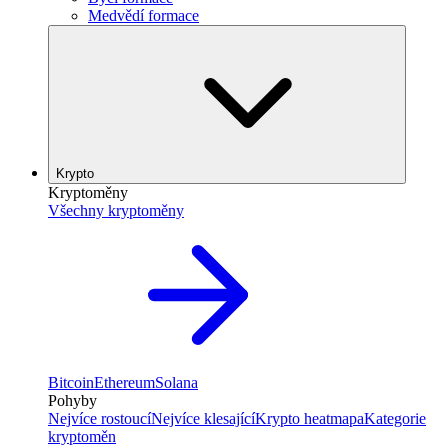
Medvědí formace
Krypto
Kryptoměny
Všechny kryptoměny
Bitcoin
Ethereum
Solana
Pohyby
Nejvíce rostoucí
Nejvíce klesající
Krypto heatmapa
Kategorie
kryptoměn