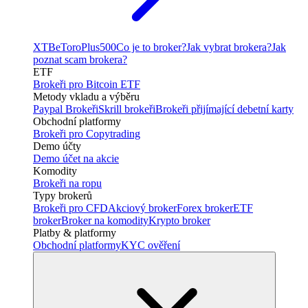
XTB
eToro
Plus500
Co je to broker?
Jak vybrat brokera?
Jak
poznat scam brokera?
ETF
Brokeři pro Bitcoin ETF
Metody vkladu a výběru
Paypal Brokeři
Skrill brokeři
Brokeři přijímající debetní karty
Obchodní platformy
Brokeři pro Copytrading
Demo účty
Demo účet na akcie
Komodity
Brokeři na ropu
Typy brokerů
Brokeři pro CFD
Akciový broker
Forex broker
ETF
broker
Broker na komodity
Krypto broker
Platby & platformy
Obchodní platformy
KYC ověření