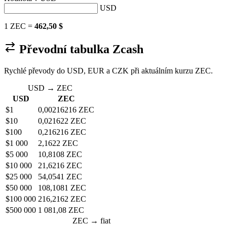
USD
1 ZEC =
462,50 $
Převodní tabulka Zcash
Rychlé převody do USD, EUR a CZK při aktuálním kurzu ZEC.
USD → ZEC
USD
ZEC
$1
0,00216216 ZEC
$10
0,021622 ZEC
$100
0,216216 ZEC
$1 000
2,1622 ZEC
$5 000
10,8108 ZEC
$10 000
21,6216 ZEC
$25 000
54,0541 ZEC
$50 000
108,1081 ZEC
$100 000
216,2162 ZEC
$500 000
1 081,08 ZEC
ZEC → fiat