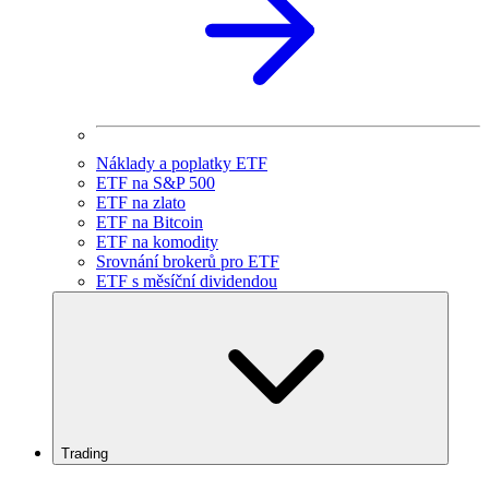
Náklady a poplatky ETF
ETF na S&P 500
ETF na zlato
ETF na Bitcoin
ETF na komodity
Srovnání brokerů pro ETF
ETF s měsíční dividendou
Trading