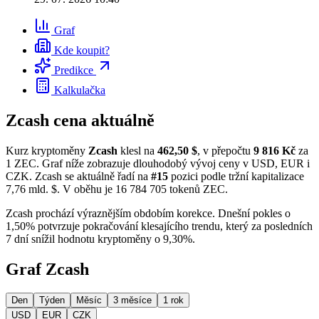
Graf
Kde koupit?
Predikce
Kalkulačka
Zcash cena aktuálně
Kurz kryptoměny
Zcash
klesl na
462,50 $
, v přepočtu
9 816 Kč
za
1 ZEC. Graf níže zobrazuje dlouhodobý vývoj ceny v USD, EUR i
CZK. Zcash se aktuálně řadí na
#15
pozici podle tržní kapitalizace
7,76 mld. $. V oběhu je 16 784 705 tokenů ZEC.
Zcash prochází výraznějším obdobím korekce. Dnešní pokles o
1,50% potvrzuje pokračování klesajícího trendu, který za posledních
7 dní snížil hodnotu kryptoměny o 9,30%.
Graf Zcash
Den
Týden
Měsíc
3 měsíce
1 rok
USD
EUR
CZK