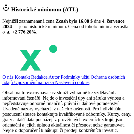
Historické minimum (ATL)
Nejnižší zaznamenaná cena
Zcash
byla
16,08 $
dne
4. července
2024
— jeho historické minimum. Cena od tohoto minima vzrostla
o
▲ +2 776,20%
.
O nás
Kontakt
Redakce
Autor
Podmínky užití
Ochrana osobních
údajů
Upozornění na rizika
Nastavení cookies
Obsah na forexsrovnavac.cz slouží výhradně ke vzdělávání a
informování čtenářů. Nejde o investiční tipy ani záruku výnosu a
nepředstavuje odborné finanční, právní či daňové poradenství.
Uvedené názory vycházejí z našich zkušeností. Pro individuální
posouzení situace kontaktujte kvalifikované odborníky. Kurzy, ceny,
grafy a další data pocházejí z prověřených externích zdrojů; jsou
orientační a jejich úplnou aktuálnost či přesnost nelze garantovat.
Nejde o doporučení k nákupu či prodeji konkrétních investic.