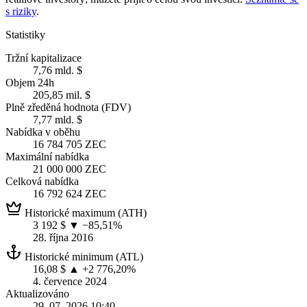
s riziky
.
Statistiky
Tržní kapitalizace
7,76 mld. $
Objem 24h
205,85 mil. $
Plně zředěná hodnota (FDV)
7,77 mld. $
Nabídka v oběhu
16 784 705 ZEC
Maximální nabídka
21 000 000 ZEC
Celková nabídka
16 792 624 ZEC
Historické maximum (ATH)
3 192 $
▼ −85,51%
28. října 2016
Historické minimum (ATL)
16,08 $
▲ +2 776,20%
4. července 2024
Aktualizováno
29. 07. 2026 10:40