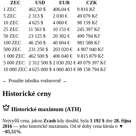
ZEC
USD
EUR
CZK
1 ZEC
462,50 $
406,04 €
9 816 Kč
5 ZEC
2 313 $
2 030 €
49 079 Kč
10 ZEC
4 625 $
4 060 €
98 159 Kč
25 ZEC
11 563 $
10 151 €
245 397 Kč
50 ZEC
23 125 $
20 302 €
490 794 Kč
100 ZEC
46 250 $
40 604 €
981 588 Kč
500 ZEC
231 250 $
203 020 €
4 907 940 Kč
1 000 ZEC
462 500 $
406 040 €
9 815 879 Kč
5 000 ZEC
2 312 500 $
2 030 202 €
49 079 397 Kč
10 000 ZEC
4 625 000 $
4 060 403 €
98 158 794 Kč
← Posuňte tabulku vodorovně →
Historické ceny
Historické maximum (ATH)
Nejvyšší cena, jakou
Zcash
kdy dosáhl, byla
3 192 $
dne
28. října
2016
— jeho historické maximum. Od té doby cena klesla o
▼
−85,51%
.