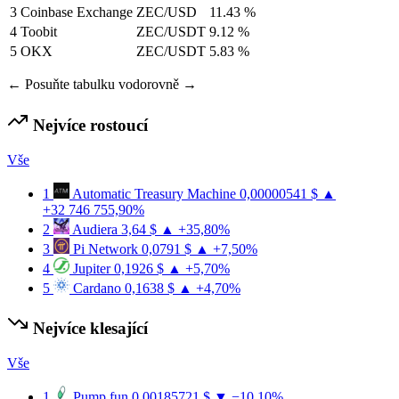
3
Coinbase Exchange
ZEC/USD
11.43 %
4
Toobit
ZEC/USDT
9.12 %
5
OKX
ZEC/USDT
5.83 %
← Posuňte tabulku vodorovně →
Nejvíce rostoucí
Vše
1
Automatic Treasury Machine
0,00000541 $
▲
+32 746 755,90%
2
Audiera
3,64 $
▲ +35,80%
3
Pi Network
0,0791 $
▲ +7,50%
4
Jupiter
0,1926 $
▲ +5,70%
5
Cardano
0,1638 $
▲ +4,70%
Nejvíce klesající
Vše
1
Pump.fun
0,00185721 $
▼ −10,10%