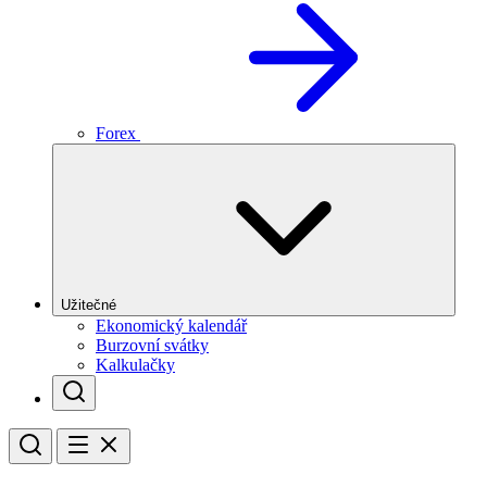
Forex
Užitečné
Ekonomický kalendář
Burzovní svátky
Kalkulačky