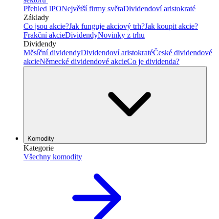
Přehled IPO
Největší firmy světa
Dividendoví aristokraté
Základy
Co jsou akcie?
Jak funguje akciový trh?
Jak koupit akcie?
Frakční akcie
Dividendy
Novinky z trhu
Dividendy
Měsíční dividendy
Dividendoví aristokraté
České dividendové
akcie
Německé dividendové akcie
Co je dividenda?
Komodity
Kategorie
Všechny komodity