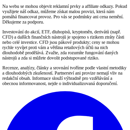
Na webu se mohou objevit reklamní prvky a affiliate odkazy. Pokud
využijete náš odkaz, můžeme získat malou provizi, která nám
pomáhá financovat provoz. Pro vás se podmínky ani cena nemění.
Děkujeme za podporu.
Investování do akcií, ETF, dluhopisů, kryptoměn, derivátů (např.
CFD) a dalších finančních nástrojů je spojeno s rizikem ztráty části
nebo celé investice. CFD jsou pákové produkty; ceny se mohou
rychle vyvíjet proti vám a většina retailových účtů na nich
dlouhodobě prodělává. Zvažte, zda rozumíte fungování daných
nástrojů a zda si můžete dovolit podstupované riziko.
Recenze, analýzy, články a srovnání tvoříme podle vlastní metodiky
a dlouhodobých zkušeností. Partnerství ani provize nemají vliv na
redakční obsah. Informace slouží výhradně pro vzdělávání a
obecnou informovanost, nejde o individualizovaná doporučení.