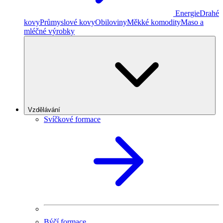
Energie
Drahé
kovy
Průmyslové kovy
Obiloviny
Měkké komodity
Maso a
mléčné výrobky
Vzdělávání
Svíčkové formace
Býčí formace