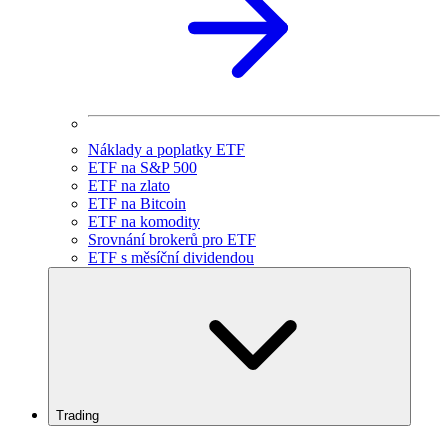
Náklady a poplatky ETF
ETF na S&P 500
ETF na zlato
ETF na Bitcoin
ETF na komodity
Srovnání brokerů pro ETF
ETF s měsíční dividendou
Trading