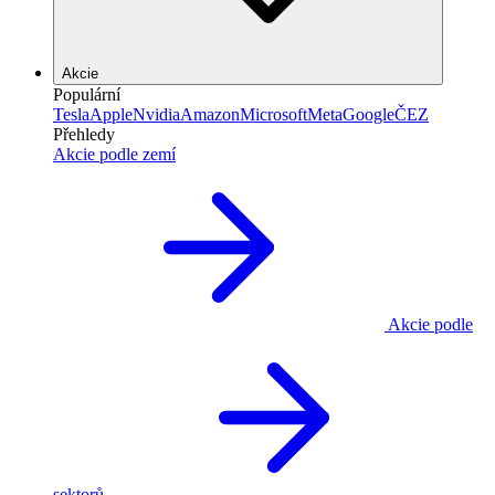
Akcie
Populární
Tesla
Apple
Nvidia
Amazon
Microsoft
Meta
Google
ČEZ
Přehledy
Akcie podle zemí
Akcie podle
sektorů