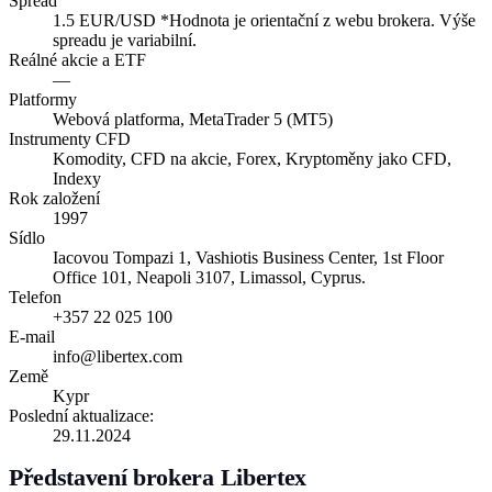
Spread
1.5 EUR/USD *Hodnota je orientační z webu brokera. Výše
spreadu je variabilní.
Reálné akcie a ETF
—
Platformy
Webová platforma, MetaTrader 5 (MT5)
Instrumenty CFD
Komodity, CFD na akcie, Forex, Kryptoměny jako CFD,
Indexy
Rok založení
1997
Sídlo
Iacovou Tompazi 1, Vashiotis Business Center, 1st Floor
Office 101, Neapoli 3107, Limassol, Cyprus.
Telefon
+357 22 025 100
E-mail
info@libertex.com
Země
Kypr
Poslední aktualizace:
29.11.2024
Představení brokera Libertex