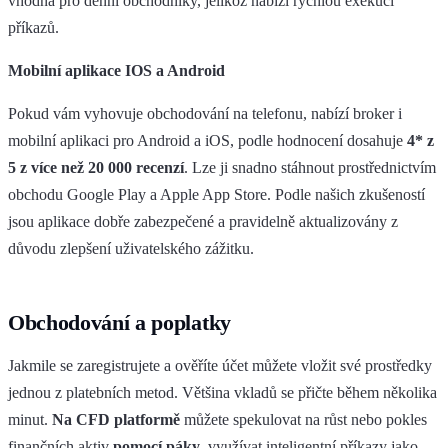
vhodná pro denní obchodníky, jelikož nabízí rychlou exekuci
příkazů.
Mobilní aplikace IOS a Android
Pokud vám vyhovuje obchodování na telefonu, nabízí broker i
mobilní aplikaci pro Android a iOS, podle hodnocení dosahuje
4* z
5 z více než 20 000 recenzí
. Lze ji snadno stáhnout prostřednictvím
obchodu Google Play a Apple App Store. Podle našich zkušeností
jsou aplikace dobře zabezpečené a pravidelně aktualizovány z
důvodu zlepšení uživatelského zážitku.
Obchodování a poplatky
Jakmile se zaregistrujete a ověříte účet můžete vložit své prostředky
jednou z platebních metod. Většina vkladů se přičte během několika
minut.
Na CFD platformě
můžete spekulovat na růst nebo pokles
finančních aktiv
pomocí páky
, využívat inteligentní příkazy jako