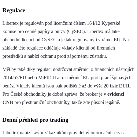
Regulace
Libertex je regulován pod licenčním číslem 164/12 Kyperské
komise pro cenné papíry a burzy (CySEC). Libertex má také
obchodní licenci od CySEC a je tak regulovaný i v rámci EU. Na
základě této regulace odděluje vklady klientů od firemních
prostředků a nabízí ochranu proti zápornému zůstatku.
Měl by také díky regulaci dodržovat směrnici o finančních nástrojích
2014/65/EU nebo MiFID II a 5. směrnicí EU proti praní špinavých
peněz. Vklady klientů jsou pak pojištěné až do
výše 20 tisíc EUR
.
Pro České obchodníky je dobrá zpráva, že broker je v
evidenci
ČNB
pro přeshraniční obchodníky, takže zde působí legálně.
Denní přehled pro trading
Libertex nabízí svým zákazníkům pravidelný informační servis.