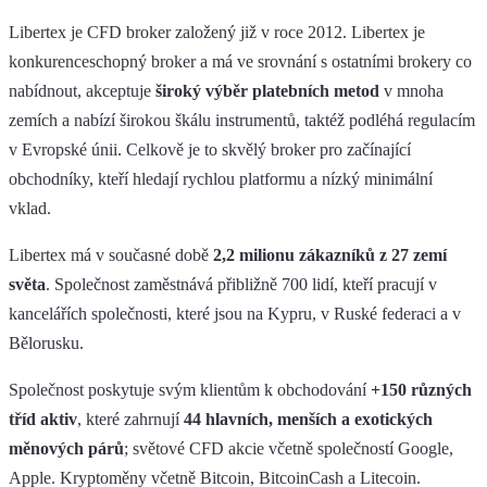
Libertex je CFD broker založený již v roce 2012. Libertex je
konkurenceschopný broker a má ve srovnání s ostatními brokery co
nabídnout, akceptuje
široký výběr platebních metod
v mnoha
zemích a nabízí širokou škálu instrumentů, taktéž podléhá regulacím
v Evropské únii. Celkově je to skvělý broker pro začínající
obchodníky, kteří hledají rychlou platformu a nízký minimální
vklad.
Libertex má v současné době
2,2 milionu zákazníků z 27 zemí
světa
. Společnost zaměstnává přibližně 700 lidí, kteří pracují v
kancelářích společnosti, které jsou na Kypru, v Ruské federaci a v
Bělorusku.
Společnost poskytuje svým klientům k obchodování
+150 různých
tříd aktiv
, které zahrnují
44 hlavních, menších a exotických
měnových párů
; světové CFD akcie včetně společností Google,
Apple. Kryptoměny včetně Bitcoin, BitcoinCash a Litecoin.