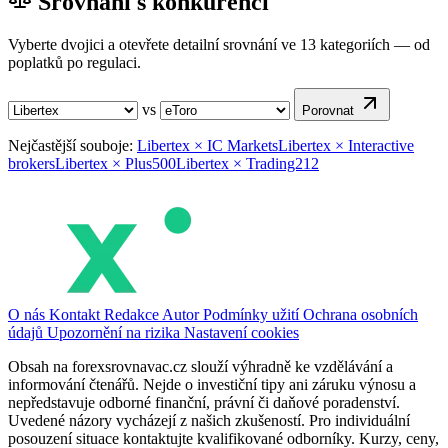
Srovnání s konkurencí
Vyberte dvojici a otevřete detailní srovnání ve 13 kategoriích — od
poplatků po regulaci.
vs
Porovnat
Nejčastější souboje:
Libertex × IC Markets
Libertex × Interactive
brokers
Libertex × Plus500
Libertex × Trading212
O nás
Kontakt
Redakce
Autor
Podmínky užití
Ochrana osobních
údajů
Upozornění na rizika
Nastavení cookies
Obsah na forexsrovnavac.cz slouží výhradně ke vzdělávání a
informování čtenářů. Nejde o investiční tipy ani záruku výnosu a
nepředstavuje odborné finanční, právní či daňové poradenství.
Uvedené názory vycházejí z našich zkušeností. Pro individuální
posouzení situace kontaktujte kvalifikované odborníky. Kurzy, ceny,