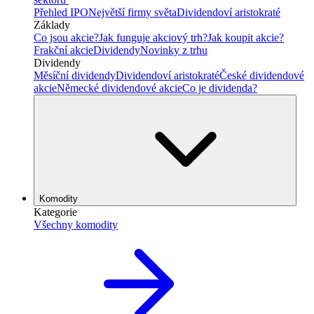
Přehled IPO
Největší firmy světa
Dividendoví aristokraté
Základy
Co jsou akcie?
Jak funguje akciový trh?
Jak koupit akcie?
Frakční akcie
Dividendy
Novinky z trhu
Dividendy
Měsíční dividendy
Dividendoví aristokraté
České dividendové
akcie
Německé dividendové akcie
Co je dividenda?
Komodity
Kategorie
Všechny komodity