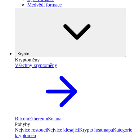
Medvědí formace
Krypto
Kryptoměny
Všechny kryptoměny
Bitcoin
Ethereum
Solana
Pohyby
Nejvíce rostoucí
Nejvíce klesající
Krypto heatmapa
Kategorie
kryptoměn