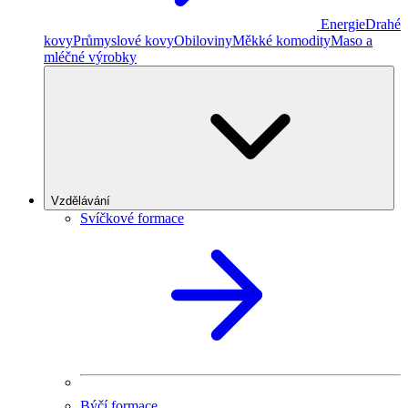
Energie
Drahé
kovy
Průmyslové kovy
Obiloviny
Měkké komodity
Maso a
mléčné výrobky
Vzdělávání
Svíčkové formace
Býčí formace