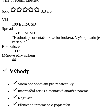
Více v recenzi Libertex
65
%
3,3 z 5
Vklad
100 EUR/USD
Spread
1.5 EUR/USD
*Hodnota je orientační z webu brokera. Výše spreadu je
variabilní.
Rok založení
1997
Měnové páry celkem
44
Výhody
Škola obchodování pro začátečníky
Informační servis a technická analýza zdarma
Regulace
Přehledné informace o poplatcích