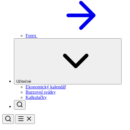
Forex
Užitečné
Ekonomický kalendář
Burzovní svátky
Kalkulačky