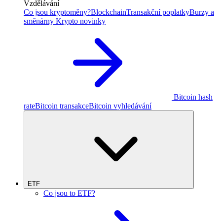
Vzdělávání
Co jsou kryptoměny?
Blockchain
Transakční poplatky
Burzy a
směnárny
Krypto novinky
Bitcoin hash
rate
Bitcoin transakce
Bitcoin vyhledávání
ETF
Co jsou to ETF?