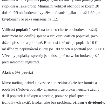
stop-loss a Take-profit. Minimální velikost obchodu je kolem 20
dolarů. Při obchodování využíváte finanční páku a to až 1:30, pro
kryptoměny je páka omezena na 1:2.
Velikost poplatků
zavisí na tom, co chcete obchodovat, každý
instrument má odlišný spread a strukturu dalších poplatků, jako
držení přes noc a podobně. Broker si také účtuje poplatek 10 €
měsíčně za nepřihlášení k účtu po 180 dnech u portfolií pod 5 000 €.
Všechny poplatky, spready jsou dostupné na webu brokera ještě
před samotnou registrací.
Akcie s 0% provizí
Mimo trading, nabízí i investice a to
reálné akcie
bez komisí a
poplatků (Nulová poplatky znamenají, že broker neúčtuje žádný
další poplatek k nákupu a prodeje, pouze se platí spread u
jednotlivých akcií). Broker také bez problému
připisuje dividendy.