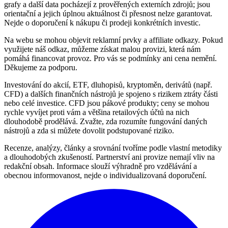
grafy a další data pocházejí z prověřených externích zdrojů; jsou
orientační a jejich úplnou aktuálnost či přesnost nelze garantovat.
Nejde o doporučení k nákupu či prodeji konkrétních investic.
Na webu se mohou objevit reklamní prvky a affiliate odkazy. Pokud
využijete náš odkaz, můžeme získat malou provizi, která nám
pomáhá financovat provoz. Pro vás se podmínky ani cena nemění.
Děkujeme za podporu.
Investování do akcií, ETF, dluhopisů, kryptoměn, derivátů (např.
CFD) a dalších finančních nástrojů je spojeno s rizikem ztráty části
nebo celé investice. CFD jsou pákové produkty; ceny se mohou
rychle vyvíjet proti vám a většina retailových účtů na nich
dlouhodobě prodělává. Zvažte, zda rozumíte fungování daných
nástrojů a zda si můžete dovolit podstupované riziko.
Recenze, analýzy, články a srovnání tvoříme podle vlastní metodiky
a dlouhodobých zkušeností. Partnerství ani provize nemají vliv na
redakční obsah. Informace slouží výhradně pro vzdělávání a
obecnou informovanost, nejde o individualizovaná doporučení.