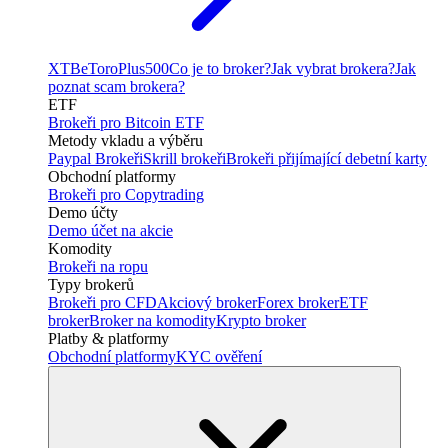
XTB
eToro
Plus500
Co je to broker?
Jak vybrat brokera?
Jak
poznat scam brokera?
ETF
Brokeři pro Bitcoin ETF
Metody vkladu a výběru
Paypal Brokeři
Skrill brokeři
Brokeři přijímající debetní karty
Obchodní platformy
Brokeři pro Copytrading
Demo účty
Demo účet na akcie
Komodity
Brokeři na ropu
Typy brokerů
Brokeři pro CFD
Akciový broker
Forex broker
ETF
broker
Broker na komodity
Krypto broker
Platby & platformy
Obchodní platformy
KYC ověření