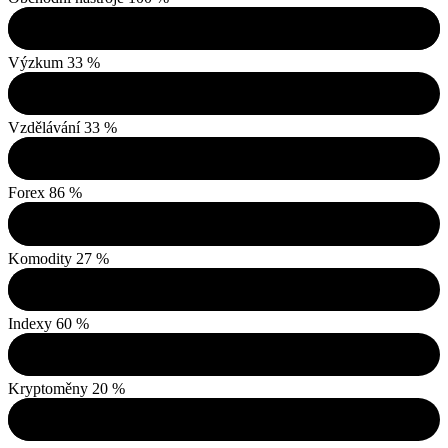
Výzkum
33 %
Vzdělávání
33 %
Forex
86 %
Komodity
27 %
Indexy
60 %
Kryptoměny
20 %