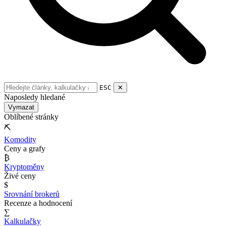
ESC
✕
Naposledy hledané
Vymazat
Oblíbené stránky
⛏
Komodity
Ceny a grafy
₿
Kryptoměny
Živé ceny
$
Srovnání brokerů
Recenze a hodnocení
∑
Kalkulačky