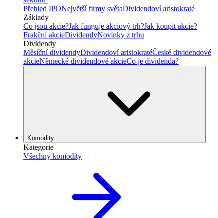
Přehled IPO
Největší firmy světa
Dividendoví aristokraté
Základy
Co jsou akcie?
Jak funguje akciový trh?
Jak koupit akcie?
Frakční akcie
Dividendy
Novinky z trhu
Dividendy
Měsíční dividendy
Dividendoví aristokraté
České dividendové
akcie
Německé dividendové akcie
Co je dividenda?
Komodity
Kategorie
Všechny komodity