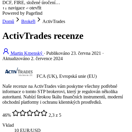
DCF, FIRE, složené úročení…
navigace
otevřít
↑
↓
⏎
Powered by Pagefind
Domů
Brokeři
ActivTrades
ActivTrades recenze
Martin Krpenský
·
Publikováno
23. června 2021
·
Aktualizováno
2. července 2024
FCA (UK), Evropská unie (EU)
Naše recenze na ActivTrades vám poskytne všechny potřebné
informace o tomto STP brokerovi, který je regulován několika
autoritami. Nabízí širokou škálu finančních instrumentů, moderní
obchodní platformy i ochranu klientských prostředků.
46
%
2,3 z 5
Vklad
10 EUR/USD