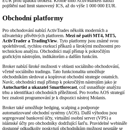
EUR proti úpadku brokera. Kromě toho ActivMarkets nabízí
pojištění nad limit stanovený ICS, až do výše 1 000 000 EUR.
Obchodní platformy
Pro obchodování nabízí ActivTrades několik moderních a
uživatelsky přívětivých platforem.
Mezi ně patří MT4, MT5,
ActivTrader a TradingView
. Tyto platformy jsou známé svou
spolehlivostí, rychlou exekucí příkazů a širokými možnostmi pro
technickou analýzu. Obchodníci mají přístup k pokročilým
grafickým nástrojům, indikátorům a dalším funkcím.
Broker nabízí široké možnosti v oblasti sociálního obchodování,
včetně sociálního tradingu. Tato funkcionalita umožňuje
obchodníkům sledovat a kopírovat obchodní strategie ostatních.
Navíc, obchodníci mají přístup k pokročilým nástrojům jako je
Autochartist a ukazatel Smartforecast
, což usnadňuje analýzu
trhu a identifikaci obchodních příležitostí. Pro tvorbu AOS strategií
bez znalosti programování je k dispozici nástroj Molanis.
Broker také umožňuje hedging, scalping a podporuje
automatizované obchodní systémy (AOS). Další výhodou jsou
segregované bankovní účty, virtuální osobní server (VPS) a
islámské účty pro obchodníky dodržující šarí'u. Pravidelné webináře
dostupné odkudkoliv poskytují obchodníkům možnost neustále se