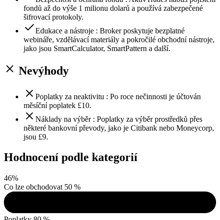
fondů až do výše 1 milionu dolarů a používá zabezpečené
šifrovací protokoly.
Edukace a nástroje : Broker poskytuje bezplatné
webináře, vzdělávací materiály a pokročilé obchodní nástroje,
jako jsou SmartCalculator, SmartPattern a další.
Nevýhody
Poplatky za neaktivitu : Po roce nečinnosti je účtován
měsíční poplatek £10.
Náklady na výběr : Poplatky za výběr prostředků přes
některé bankovní převody, jako je Citibank nebo Moneycorp,
jsou £9.
Hodnocení podle kategorií
46
%
Co lze obchodovat
50 %
Poplatky
80 %