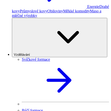
Energie
Drahé
kovy
Průmyslové kovy
Obiloviny
Měkké komodity
Maso a
mléčné výrobky
Vzdělávání
Svíčkové formace
Býčí formace