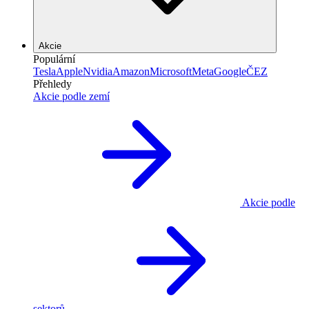
Akcie
Populární
Tesla
Apple
Nvidia
Amazon
Microsoft
Meta
Google
ČEZ
Přehledy
Akcie podle zemí
Akcie podle
sektorů