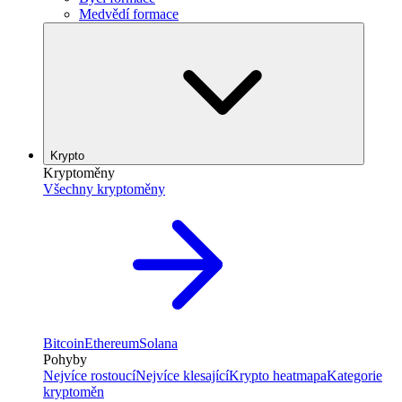
Medvědí formace
Krypto
Kryptoměny
Všechny kryptoměny
Bitcoin
Ethereum
Solana
Pohyby
Nejvíce rostoucí
Nejvíce klesající
Krypto heatmapa
Kategorie
kryptoměn