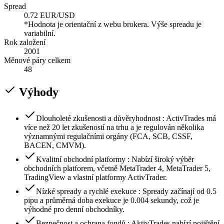
Spread
0.72 EUR/USD
*Hodnota je orientační z webu brokera. Výše spreadu je
variabilní.
Rok založení
2001
Měnové páry celkem
48
Výhody
Dlouholeté zkušenosti a důvěryhodnost : ActivTrades má
více než 20 let zkušeností na trhu a je regulován několika
významnými regulačními orgány (FCA, SCB, CSSF,
BACEN, CMVM).
Kvalitní obchodní platformy : Nabízí široký výběr
obchodních platforem, včetně MetaTrader 4, MetaTrader 5,
TradingView a vlastní platformy ActivTrader.
Nízké spready a rychlé exekuce : Spready začínají od 0.5
pipu a průměrná doba exekuce je 0.004 sekundy, což je
výhodné pro denní obchodníky.
Bezpečnost a ochrana fondů : AktivTrades nabízí pojištění