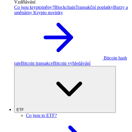
Vzdělávání
Co jsou kryptoměny?
Blockchain
Transakční poplatky
Burzy a
směnárny
Krypto novinky
Bitcoin hash
rate
Bitcoin transakce
Bitcoin vyhledávání
ETF
Co jsou to ETF?