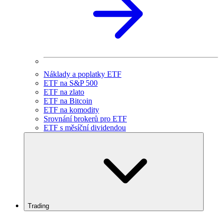
Náklady a poplatky ETF
ETF na S&P 500
ETF na zlato
ETF na Bitcoin
ETF na komodity
Srovnání brokerů pro ETF
ETF s měsíční dividendou
Trading