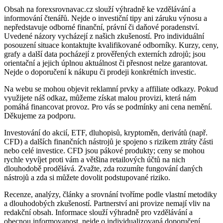
Obsah na forexsrovnavac.cz slouží výhradně ke vzdělávání a
informování čtenářů. Nejde o investiční tipy ani záruku výnosu a
nepředstavuje odborné finanční, právní či daňové poradenství.
Uvedené názory vycházejí z našich zkušeností. Pro individuální
posouzení situace kontaktujte kvalifikované odborníky. Kurzy, ceny,
grafy a další data pocházejí z prověřených externích zdrojů; jsou
orientační a jejich úplnou aktuálnost či přesnost nelze garantovat.
Nejde o doporučení k nákupu či prodeji konkrétních investic.
Na webu se mohou objevit reklamní prvky a affiliate odkazy. Pokud
využijete náš odkaz, můžeme získat malou provizi, která nám
pomáhá financovat provoz. Pro vás se podmínky ani cena nemění.
Děkujeme za podporu.
Investování do akcií, ETF, dluhopisů, kryptoměn, derivátů (např.
CFD) a dalších finančních nástrojů je spojeno s rizikem ztráty části
nebo celé investice. CFD jsou pákové produkty; ceny se mohou
rychle vyvíjet proti vám a většina retailových účtů na nich
dlouhodobě prodělává. Zvažte, zda rozumíte fungování daných
nástrojů a zda si můžete dovolit podstupované riziko.
Recenze, analýzy, články a srovnání tvoříme podle vlastní metodiky
a dlouhodobých zkušeností. Partnerství ani provize nemají vliv na
redakční obsah. Informace slouží výhradně pro vzdělávání a
obecnou informovanost, nejde o individualizovaná doporučení.