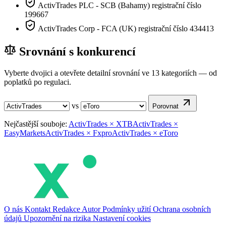
ActivTrades PLC - SCB (Bahamy) registrační číslo
199667
ActivTrades Corp - FCA (UK) registrační číslo 434413
Srovnání s konkurencí
Vyberte dvojici a otevřete detailní srovnání ve 13 kategoriích — od
poplatků po regulaci.
vs
Porovnat
Nejčastější souboje:
ActivTrades × XTB
ActivTrades ×
EasyMarkets
ActivTrades × Fxpro
ActivTrades × eToro
O nás
Kontakt
Redakce
Autor
Podmínky užití
Ochrana osobních
údajů
Upozornění na rizika
Nastavení cookies