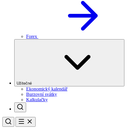
Forex
Užitečné
Ekonomický kalendář
Burzovní svátky
Kalkulačky