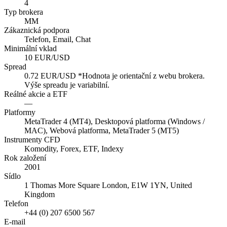
4
Typ brokera
MM
Zákaznická podpora
Telefon, Email, Chat
Minimální vklad
10 EUR/USD
Spread
0.72 EUR/USD *Hodnota je orientační z webu brokera.
Výše spreadu je variabilní.
Reálné akcie a ETF
—
Platformy
MetaTrader 4 (MT4), Desktopová platforma (Windows /
MAC), Webová platforma, MetaTrader 5 (MT5)
Instrumenty CFD
Komodity, Forex, ETF, Indexy
Rok založení
2001
Sídlo
1 Thomas More Square London, E1W 1YN, United
Kingdom
Telefon
+44 (0) 207 6500 567
E-mail