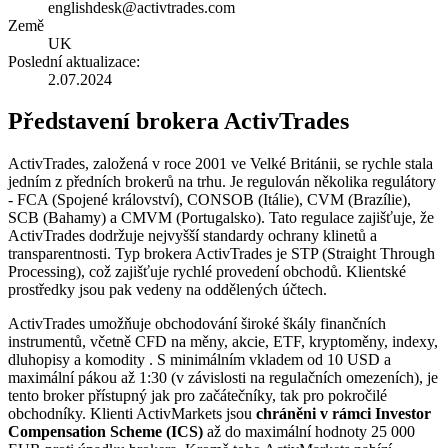
englishdesk@activtrades.com
Země
UK
Poslední aktualizace:
2.07.2024
Představení brokera ActivTrades
ActivTrades, založená v roce 2001 ve Velké Británii, se rychle stala
jedním z předních brokerů na trhu. Je regulován několika regulátory
- FCA (Spojené království), CONSOB (Itálie), CVM (Brazílie),
SCB (Bahamy) a CMVM (Portugalsko). Tato regulace zajišťuje, že
ActivTrades dodržuje nejvyšší standardy ochrany klinetů a
transparentnosti. Typ brokera ActivTrades je STP (Straight Through
Processing), což zajišťuje rychlé provedení obchodů. Klientské
prostředky jsou pak vedeny na oddělených účtech.
ActivTrades umožňuje obchodování široké škály finančních
instrumentů, včetně CFD na měny, akcie, ETF, kryptoměny, indexy,
dluhopisy a komodity . S minimálním vkladem od 10 USD a
maximální pákou až 1:30 (v závislosti na regulačních omezeních), je
tento broker přístupný jak pro začátečníky, tak pro pokročilé
obchodníky. Klienti ActivMarkets jsou
chráněni v rámci Investor
Compensation Scheme (ICS)
až do maximální hodnoty 25 000