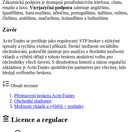
Zákaznická podpora je dostupná prostřednictvím telefonu, chatu,
emailu a faxu.
Vícejazyčná podpora
zahrnuje angličtinu,
španělštinu, francouzštinu, němčinu, portugalštinu, italštinu, ruštinu,
čínštinu, arabštinu, maďarštinu, holandštinu a bulharštinu
Závěr
ActivTrades se profiluje jako regulovaný STP broker s nízkými
spready a rychlou exekucí příkazů. Široké možnosti sociálního
obchodování, pokročilé nástroje pro analýzu a flexibilní možnosti
vkladů a výběrů dělají z tohoto brokera atraktivní volbu pro
obchodníky všech úrovní. S dlouholetou historií a silnou regulační
základnou je ActivTrades spolehlivým partnerem pro všechny, kdo
hledají ověřeného brokera.
Obsah recenze
Představení brokera ActivTrades
Obchodní platformy
Možnosti vkladů a výběrů + poplatky
Licence a regulace