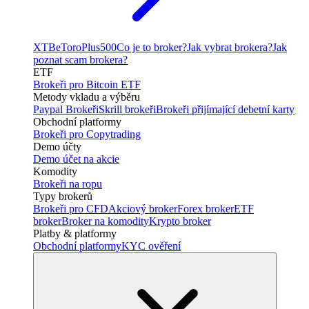
XTB
eToro
Plus500
Co je to broker?
Jak vybrat brokera?
Jak
poznat scam brokera?
ETF
Brokeři pro Bitcoin ETF
Metody vkladu a výběru
Paypal Brokeři
Skrill brokeři
Brokeři přijímající debetní karty
Obchodní platformy
Brokeři pro Copytrading
Demo účty
Demo účet na akcie
Komodity
Brokeři na ropu
Typy brokerů
Brokeři pro CFD
Akciový broker
Forex broker
ETF
broker
Broker na komodity
Krypto broker
Platby & platformy
Obchodní platformy
KYC ověření