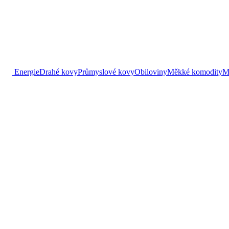
Energie
Drahé kovy
Průmyslové kovy
Obiloviny
Měkké komodity
M