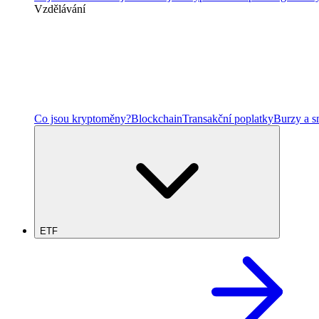
Vzdělávání
Co jsou kryptoměny?
Blockchain
Transakční poplatky
Burzy a 
ETF