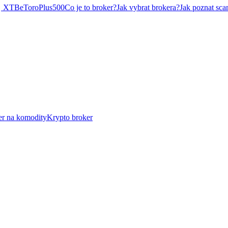
XTB
eToro
Plus500
Co je to broker?
Jak vybrat brokera?
Jak poznat sca
er na komodity
Krypto broker