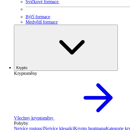
Svíčkové formace
Býčí formace
Medvědí formace
Krypto
Kryptoměny
Všechny kryptoměny
Pohyby
Nejvíce rostoucí
Nejvíce klesající
Krypto heatmapa
Kategorie k