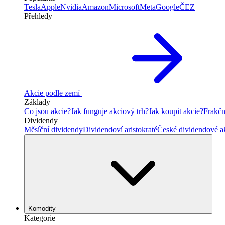
Tesla
Apple
Nvidia
Amazon
Microsoft
Meta
Google
ČEZ
Přehledy
Akcie podle zemí
Základy
Co jsou akcie?
Jak funguje akciový trh?
Jak koupit akcie?
Frakčn
Dividendy
Měsíční dividendy
Dividendoví aristokraté
České dividendové a
Komodity
Kategorie