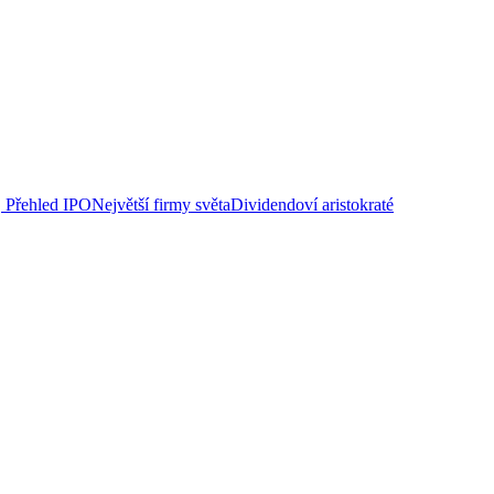
Přehled IPO
Největší firmy světa
Dividendoví aristokraté