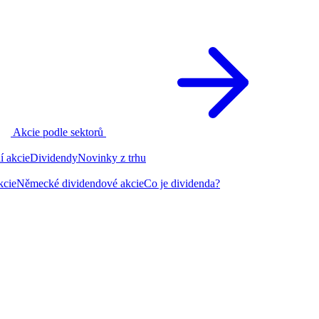
Akcie podle sektorů
í akcie
Dividendy
Novinky z trhu
kcie
Německé dividendové akcie
Co je dividenda?