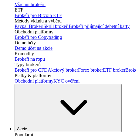
Všichni brokeři
ETF
Brokeři pro Bitcoin ETF
Metody vkladu a výběru
Paypal Brokeři
Skrill brokeři
Brokeři přijímající debetní karty
Obchodní platformy
Brokeři pro Copytrading
Demo účty
Demo účet na akcie
Komodity
Brokeři na ropu
Typy brokerů
Brokeři pro CFD
Akciový broker
Forex broker
ETF broker
Brok
Platby & platformy
Obchodní platformy
KYC ověření
Akcie
Populární