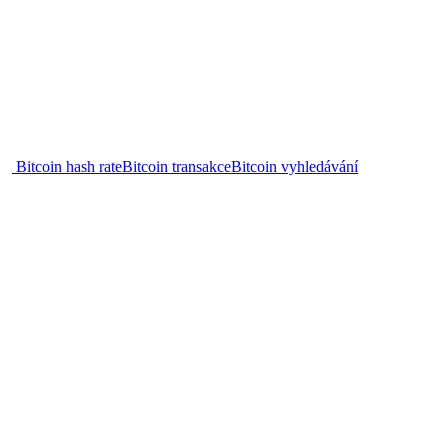
Bitcoin hash rate
Bitcoin transakce
Bitcoin vyhledávání