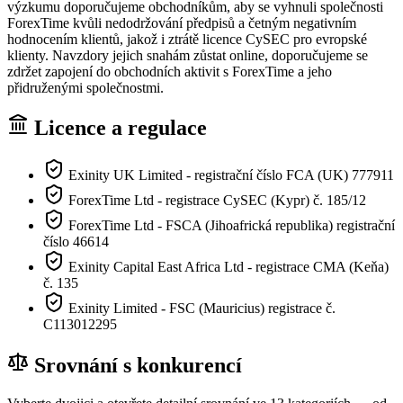
výzkumu doporučujeme obchodníkům, aby se vyhnuli společnosti
ForexTime kvůli nedodržování předpisů a četným negativním
hodnocením klientů, jakož i ztrátě licence CySEC pro evropské
klienty. Navzdory jejich snahám zůstat online, doporučujeme se
zdržet zapojení do obchodních aktivit s ForexTime a jeho
přidruženými společnostmi.
Licence a regulace
Exinity UK Limited - registrační číslo FCA (UK) 777911
ForexTime Ltd - registrace CySEC (Kypr) č. 185/12
ForexTime Ltd - FSCA (Jihoafrická republika) registrační
číslo 46614
Exinity Capital East Africa Ltd - registrace CMA (Keňa)
č. 135
Exinity Limited - FSC (Mauricius) registrace č.
C113012295
Srovnání s konkurencí