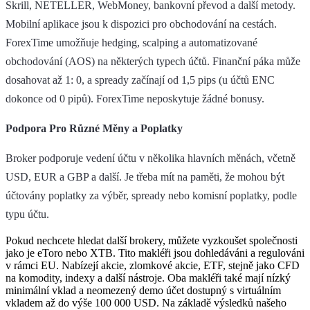
Skrill, NETELLER, WebMoney, bankovní převod a další metody.
Mobilní aplikace jsou k dispozici pro obchodování na cestách.
ForexTime umožňuje hedging, scalping a automatizované
obchodování (AOS) na některých typech účtů. Finanční páka může
dosahovat až 1: 0, a spready začínají od 1,5 pips (u účtů ENC
dokonce od 0 pipů). ForexTime neposkytuje žádné bonusy.
Podpora Pro Různé Měny a Poplatky
Broker podporuje vedení účtu v několika hlavních měnách, včetně
USD, EUR a GBP a další. Je třeba mít na paměti, že mohou být
účtovány poplatky za výběr, spready nebo komisní poplatky, podle
typu účtu.
Pokud nechcete hledat další brokery, můžete vyzkoušet společnosti
jako je eToro nebo XTB. Tito makléři jsou dohledáváni a regulováni
v rámci EU. Nabízejí akcie, zlomkové akcie, ETF, stejně jako CFD
na komodity, indexy a další nástroje. Oba makléři také mají nízký
minimální vklad a neomezený demo účet dostupný s virtuálním
vkladem až do výše 100 000 USD. Na základě výsledků našeho