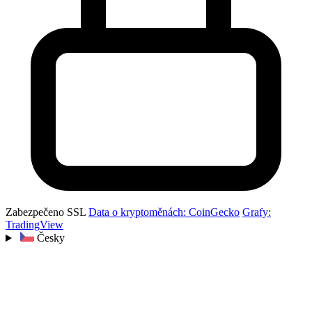
Zabezpečeno SSL
Data o kryptoměnách: CoinGecko
Grafy:
TradingView
Česky