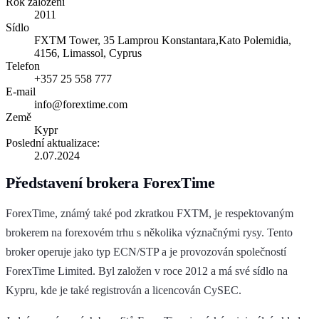
Rok založení
2011
Sídlo
FXTM Tower, 35 Lamprou Konstantara,Kato Polemidia,
4156, Limassol, Cyprus
Telefon
+357 25 558 777
E-mail
info@forextime.com
Země
Kypr
Poslední aktualizace:
2.07.2024
Představení brokera ForexTime
ForexTime, známý také pod zkratkou FXTM, je respektovaným
brokerem na forexovém trhu s několika význačnými rysy. Tento
broker operuje jako typ ECN/STP a je provozován společností
ForexTime Limited. Byl založen v roce 2012 a má své sídlo na
Kypru, kde je také registrován a licencován CySEC.