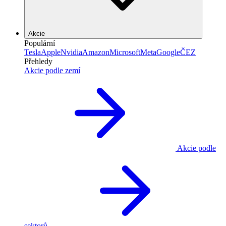
Akcie
Populární
Tesla
Apple
Nvidia
Amazon
Microsoft
Meta
Google
ČEZ
Přehledy
Akcie podle zemí
Akcie podle
sektorů