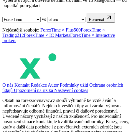
Vyberte dvojici a otevřete detailní srovnání ve 13 kategoriích — od
poplatků po regulaci.
vs
Porovnat
Nejčastější souboje:
ForexTime × Plus500
ForexTime ×
Trading212
ForexTime × IC Markets
ForexTime × Interactive
brokers
O nás
Kontakt
Redakce
Autor
Podmínky užití
Ochrana osobních
údajů
Upozornění na rizika
Nastavení cookies
Obsah na forexsrovnavac.cz slouží výhradně ke vzdělávání a
informování čtenářů. Nejde o investiční tipy ani záruku výnosu a
nepředstavuje odborné finanční, právní či daňové poradenství.
Uvedené názory vycházejí z našich zkušeností. Pro individuální
posouzení situace kontaktujte kvalifikované odborníky. Kurzy, ceny,
grafy a další data pocházejí z prověřených externích zdrojů; jsou