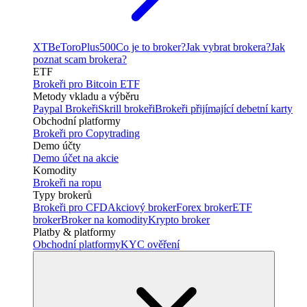
XTB
eToro
Plus500
Co je to broker?
Jak vybrat brokera?
Jak
poznat scam brokera?
ETF
Brokeři pro Bitcoin ETF
Metody vkladu a výběru
Paypal Brokeři
Skrill brokeři
Brokeři přijímající debetní karty
Obchodní platformy
Brokeři pro Copytrading
Demo účty
Demo účet na akcie
Komodity
Brokeři na ropu
Typy brokerů
Brokeři pro CFD
Akciový broker
Forex broker
ETF
broker
Broker na komodity
Krypto broker
Platby & platformy
Obchodní platformy
KYC ověření