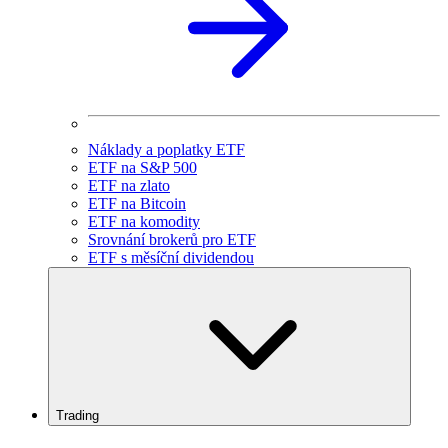
Náklady a poplatky ETF
ETF na S&P 500
ETF na zlato
ETF na Bitcoin
ETF na komodity
Srovnání brokerů pro ETF
ETF s měsíční dividendou
Trading