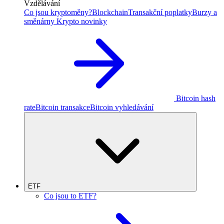
Vzdělávání
Co jsou kryptoměny?
Blockchain
Transakční poplatky
Burzy a
směnárny
Krypto novinky
Bitcoin hash
rate
Bitcoin transakce
Bitcoin vyhledávání
ETF
Co jsou to ETF?