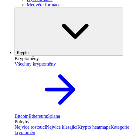
Medvědí formace
Krypto
Kryptoměny
Všechny kryptoměny
Bitcoin
Ethereum
Solana
Pohyby
Nejvíce rostoucí
Nejvíce klesající
Krypto heatmapa
Kategorie
kryptoměn