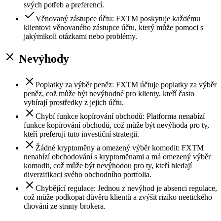
svých potřeb a preferencí.
Věnovaný zástupce účtu: FXTM poskytuje každému
klientovi věnovaného zástupce účtu, který může pomoci s
jakýmikoli otázkami nebo problémy.
Nevýhody
Poplatky za výběr peněz: FXTM účtuje poplatky za výběr
peněz, což může být nevýhodné pro klienty, kteří často
vybírají prostředky z jejich účtu.
Chybí funkce kopírování obchodů: Platforma nenabízí
funkce kopírování obchodů, což může být nevýhoda pro ty,
kteří preferují tuto investiční strategii.
Žádné kryptoměny a omezený výběr komodit: FXTM
nenabízí obchodování s kryptoměnami a má omezený výběr
komodit, což může být nevýhodou pro ty, kteří hledají
diverzifikaci svého obchodního portfolia.
Chybějící regulace: Jednou z nevýhod je absenci regulace,
což může podkopat důvěru klientů a zvýšit riziko neetického
chování ze strany brokera.