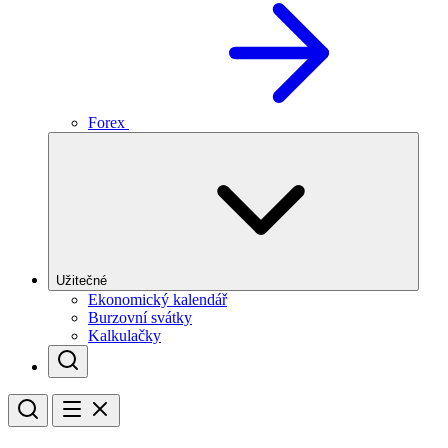
Forex
Užitečné
Ekonomický kalendář
Burzovní svátky
Kalkulačky