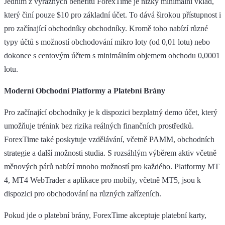
Jedním z výrazných benefitů ForexTime je nízký minimální vklad,
který činí pouze $10 pro základní účet. To dává širokou přístupnost i
pro začínající obchodníky obchodníky. Kromě toho nabízí různé
typy účtů s možností obchodování mikro loty (od 0,01 lotu) nebo
dokonce s centovým účtem s minimálním objemem obchodu 0,0001
lotu.
Moderní Obchodní Platformy a Platební Brány
Pro začínající obchodníky je k dispozici bezplatný demo účet, který
umožňuje trénink bez rizika reálných finančních prostředků.
ForexTime také poskytuje vzdělávání, včetně PAMM, obchodních
strategie a další možnosti studia. S rozsáhlým výběrem aktiv včetně
měnových párů nabízí mnoho možností pro každého. Platformy MT
4, MT4 WebTrader a aplikace pro mobily, včetně MT5, jsou k
dispozici pro obchodování na různých zařízeních.
Pokud jde o platební brány, ForexTime akceptuje platební karty,