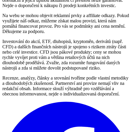
orientační a jejich úplnou aktuálnost či přesnost nelze garantovat.
Nejde o doporučení k nákupu či prodeji konkrétních investic.
Na webu se mohou objevit reklamní prvky a affiliate odkazy. Pokud
využijete náš odkaz, můžeme získat malou provizi, která nám
pomáhá financovat provoz. Pro vás se podmínky ani cena nemění.
Děkujeme za podporu.
Investování do akcií, ETF, dluhopisů, kryptoměn, derivátů (např.
CFD) a dalších finančních nástrojů je spojeno s rizikem ztráty části
nebo celé investice. CFD jsou pákové produkty; ceny se mohou
rychle vyvíjet proti vám a většina retailových účtů na nich
dlouhodobě prodělává. Zvažte, zda rozumíte fungování daných
nástrojů a zda si můžete dovolit podstupované riziko.
Recenze, analýzy, články a srovnání tvoříme podle vlastní metodiky
a dlouhodobých zkušeností. Partnerství ani provize nemají vliv na
redakční obsah. Informace slouží výhradně pro vzdělávání a
obecnou informovanost, nejde o individualizovaná doporučení.