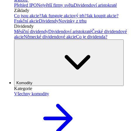
Přehled IPO
Největší firmy světa
Dividendoví aristokraté
Základy
Co jsou akcie?
Jak funguje akciový trh?
Jak koupit akcie?
Frakční akcie
Dividendy
Novinky z trhu
Dividendy
Měsíční dividendy
Dividendoví aristokraté
České dividendové
akcie
Německé dividendové akcie
Co je dividenda?
Komodity
Kategorie
Všechny komodity