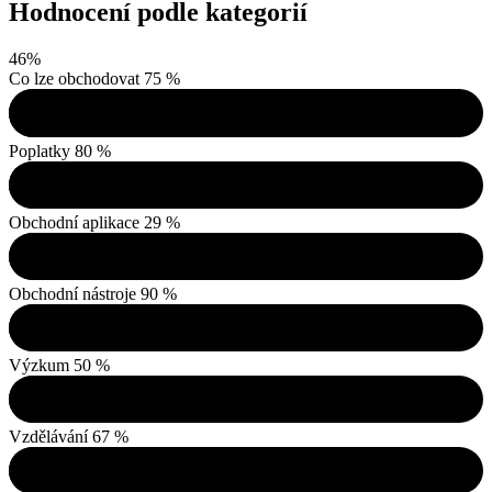
Hodnocení podle kategorií
46
%
Co lze obchodovat
75 %
Poplatky
80 %
Obchodní aplikace
29 %
Obchodní nástroje
90 %
Výzkum
50 %
Vzdělávání
67 %