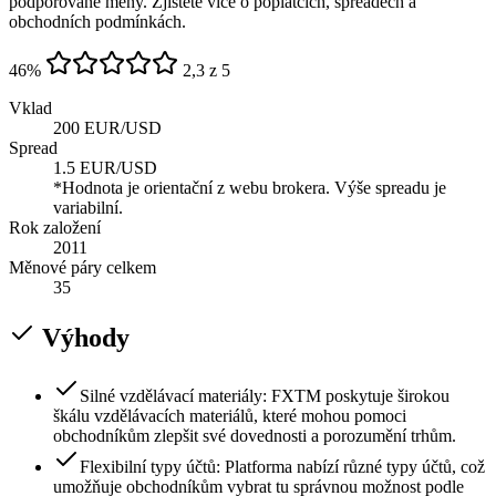
podporované měny. Zjistěte více o poplatcích, spreadech a
obchodních podmínkách.
46
%
2,3 z 5
Vklad
200 EUR/USD
Spread
1.5 EUR/USD
*Hodnota je orientační z webu brokera. Výše spreadu je
variabilní.
Rok založení
2011
Měnové páry celkem
35
Výhody
Silné vzdělávací materiály: FXTM poskytuje širokou
škálu vzdělávacích materiálů, které mohou pomoci
obchodníkům zlepšit své dovednosti a porozumění trhům.
Flexibilní typy účtů: Platforma nabízí různé typy účtů, což
umožňuje obchodníkům vybrat tu správnou možnost podle