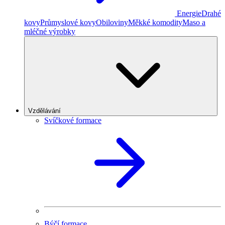
Energie
Drahé
kovy
Průmyslové kovy
Obiloviny
Měkké komodity
Maso a
mléčné výrobky
Vzdělávání
Svíčkové formace
Býčí formace