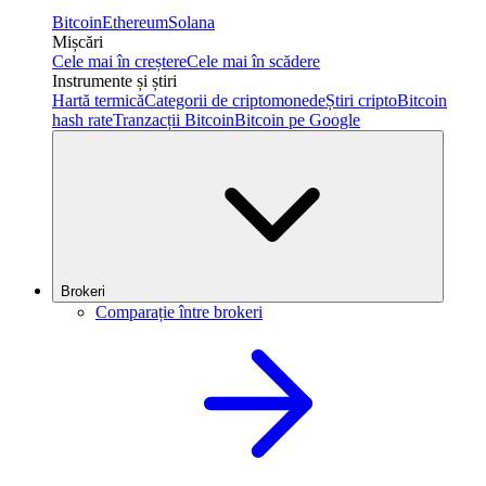
Bitcoin
Ethereum
Solana
Mișcări
Cele mai în creștere
Cele mai în scădere
Instrumente și știri
Hartă termică
Categorii de criptomonede
Știri cripto
Bitcoin
hash rate
Tranzacții Bitcoin
Bitcoin pe Google
Brokeri
Comparație între brokeri