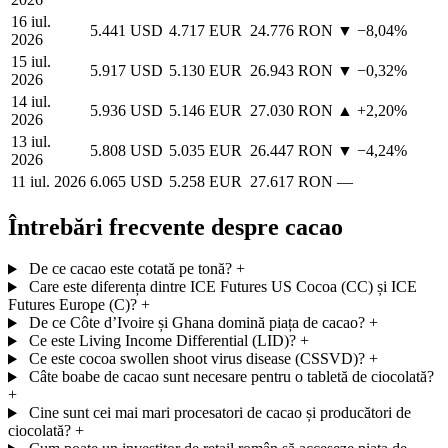
16 iul.
5.441 USD
4.717 EUR
24.776 RON
▼ −8,04%
2026
15 iul.
5.917 USD
5.130 EUR
26.943 RON
▼ −0,32%
2026
14 iul.
5.936 USD
5.146 EUR
27.030 RON
▲ +2,20%
2026
13 iul.
5.808 USD
5.035 EUR
26.447 RON
▼ −4,24%
2026
11 iul. 2026
6.065 USD
5.258 EUR
27.617 RON
—
Întrebări frecvente despre cacao
De ce cacao este cotată pe tonă?
+
Care este diferența dintre ICE Futures US Cocoa (CC) și ICE
Futures Europe (C)?
+
De ce Côte d’Ivoire și Ghana domină piața de cacao?
+
Ce este Living Income Differential (LID)?
+
Ce este cocoa swollen shoot virus disease (CSSVD)?
+
Câte boabe de cacao sunt necesare pentru o tabletă de ciocolată?
+
Cine sunt cei mai mari procesatori de cacao și producători de
ciocolată?
+