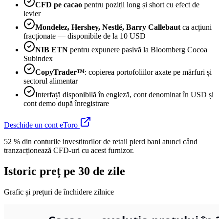
CFD pe cacao
pentru poziții long și short cu efect de
levier
Mondelez, Hershey, Nestlé, Barry Callebaut
ca acțiuni
fracționate — disponibile de la 10 USD
NIB ETN
pentru expunere pasivă la Bloomberg Cocoa
Subindex
CopyTrader™
: copierea portofoliilor axate pe mărfuri și
sectorul alimentar
Interfață disponibilă în engleză, cont denominat în USD și
cont demo după înregistrare
Deschide un cont eToro
52 % din conturile investitorilor de retail pierd bani atunci când
tranzacționează CFD-uri cu acest furnizor.
Istoric preț pe 30 de zile
Grafic și prețuri de închidere zilnice