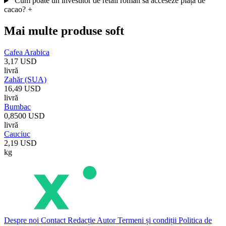
Cum poate un investitor de retail român să acceseze piața de
cacao?
+
Mai multe produse soft
Cafea Arabica
3,17 USD
livră
Zahăr (SUA)
16,49 USD
livră
Bumbac
0,8500 USD
livră
Cauciuc
2,19 USD
kg
Despre noi
Contact
Redacție
Autor
Termeni și condiții
Politica de