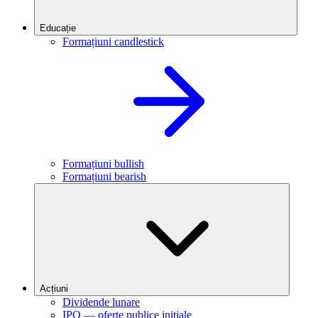
Educație
Formațiuni candlestick
Formațiuni bullish
Formațiuni bearish
Acțiuni
Dividende lunare
IPO — oferte publice inițiale