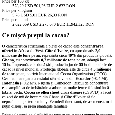
Price per 100 kg
578,20 USD
501,26 EUR
2.633 RON
Price per kilogram
5,78 USD
5,01 EUR
26,33 RON
Price per pound
2.622.669 USD
2.273.670 EUR
11.942.323 RON
Ce mișcă prețul la cacao?
O caracteristică structurală a pieței de cacao este
concentrarea
ofertei în Africa de Vest
.
Côte d’Ivoire
, cu aproximativ
2,0
milioane de tone
pe an, reprezintă circa
40%
din producția globală.
Ghana
, cu aproximativ
0,7 milioane de tone
pe an, adaugă încă
15%
. Împreună, cele două țări produc în jur de
55%
din boabele de
cacao la nivel mondial. Producția globală este de circa
4,5 milioane
de tone
pe an, potrivit International Cocoa Organization (ICCO).
Cea mai mare parte a restului ofertei vine din
Ecuador
(~0,4 Mt),
Indonesia
(~0,2 Mt), Nigeria și Cameroon. Riscul de concentrare
este amplificat de îmbătrânirea arborilor, multe ferme folosind încă
hibrizi vechi.
Cocoa swollen shoot virus disease
(CSSVD) a făcut
ca zeci de mii de hectare din Ghana și Côte d’Ivoire să fie
neprofitabile pe termen lung. Fermierii tineri sunt, de asemenea, mai
puțin dispuși să preia plantațiile familiale.
Principala sursă a volatilității pe termen scurt este
vremea
în centura