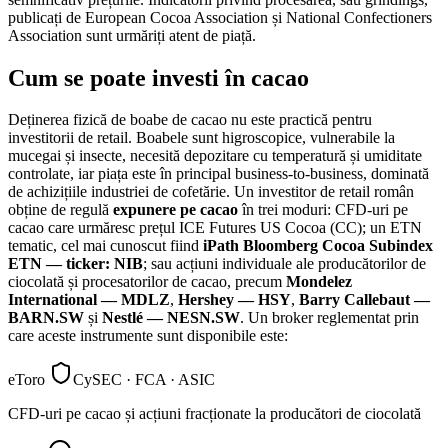
publicați de European Cocoa Association și National Confectioners
Association sunt urmăriți atent de piață.
Cum se poate investi în cacao
Deținerea fizică de boabe de cacao nu este practică pentru
investitorii de retail. Boabele sunt higroscopice, vulnerabile la
mucegai și insecte, necesită depozitare cu temperatură și umiditate
controlate, iar piața este în principal business-to-business, dominată
de achizițiile industriei de cofetărie. Un investitor de retail român
obține de regulă
expunere pe cacao
în trei moduri: CFD-uri pe
cacao care urmăresc prețul ICE Futures US Cocoa (CC); un ETN
tematic, cel mai cunoscut fiind
iPath Bloomberg Cocoa Subindex
ETN — ticker: NIB
; sau acțiuni individuale ale producătorilor de
ciocolată și procesatorilor de cacao, precum
Mondelez
International — MDLZ
,
Hershey — HSY
,
Barry Callebaut —
BARN.SW
și
Nestlé — NESN.SW
. Un broker reglementat prin
care aceste instrumente sunt disponibile este:
eToro
CySEC · FCA · ASIC
CFD-uri pe cacao și acțiuni fracționate la producători de ciocolată