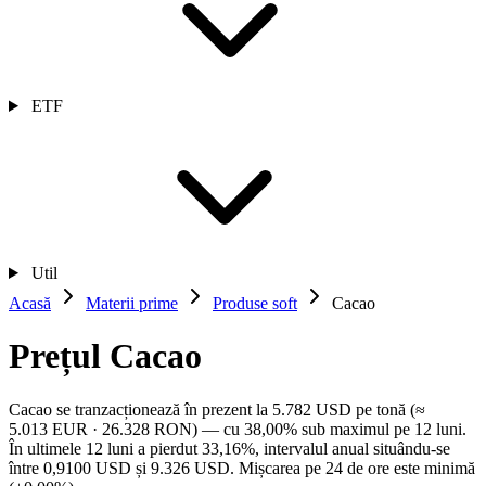
ETF
Util
Acasă
Materii prime
Produse soft
Cacao
Prețul Cacao
Cacao se tranzacționează în prezent la 5.782 USD pe tonă (≈
5.013 EUR · 26.328 RON) — cu 38,00% sub maximul pe 12 luni.
În ultimele 12 luni a pierdut 33,16%, intervalul anual situându-se
între 0,9100 USD și 9.326 USD. Mișcarea pe 24 de ore este minimă