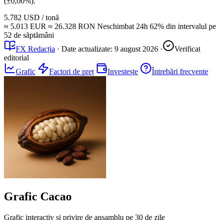
(±0,00%).
5.782 USD
/ tonă
≈ 5.013 EUR
≈ 26.328 RON
Neschimbat
24h
62%
din intervalul pe
52 de săptămâni
FX Redacția
·
Date actualizate:
9 august 2026
·
Verificat
editorial
Grafic
Factori de preț
Investește
Întrebări frecvente
Grafic Cacao
Grafic interactiv și privire de ansamblu pe 30 de zile