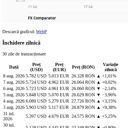
Descarcă graficul:
WebP
Închidere zilnică
30 zile de tranzacționare
Preț
Preț
Variație
Dată
Preț (RON)
(USD)
(EUR)
zilnică
8 aug. 2026
5.782 USD
5.013 EUR
26.328 RON
▲ +1,01%
7 aug. 2026
5.724 USD
4.962 EUR
26.064 RON
▲ +0,02%
6 aug. 2026
5.723 USD
4.961 EUR
26.060 RON
▼ −2,14%
5 aug. 2026
5.848 USD
5.070 EUR
26.629 RON
▼ −3,96%
4 aug. 2026
6.089 USD
5.279 EUR
27.726 RON
▲ +3,15%
3 aug. 2026
5.903 USD
5.117 EUR
26.879 RON
▲ +9,38%
31 iul.
5.397 USD
4.679 EUR
24.575 RON
▲ +5,25%
2026
30 iul.
5.128 USD
4.445 EUR
23.349 RON
▼ −0,80%