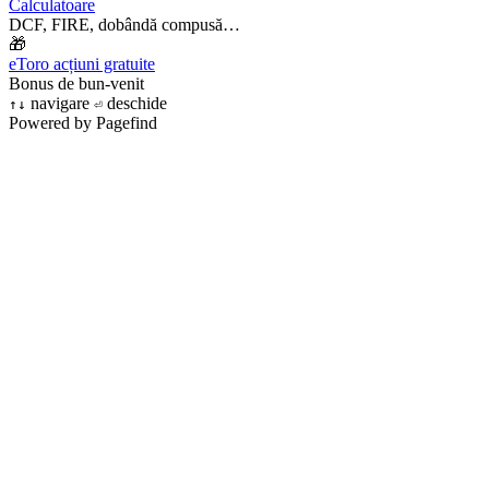
Calculatoare
DCF, FIRE, dobândă compusă…
🎁
eToro acțiuni gratuite
Bonus de bun-venit
navigare
deschide
↑
↓
⏎
Powered by Pagefind