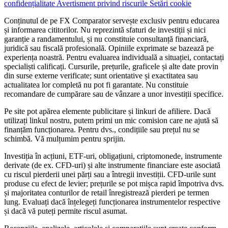
confidențialitate
Avertisment privind riscurile
Setări cookie
Conținutul de pe FX Comparator servește exclusiv pentru educarea
și informarea cititorilor. Nu reprezintă sfaturi de investiții și nici
garanție a randamentului, și nu constituie consultanță financiară,
juridică sau fiscală profesională. Opiniile exprimate se bazează pe
experiența noastră. Pentru evaluarea individuală a situației, contactați
specialiști calificați. Cursurile, prețurile, graficele și alte date provin
din surse externe verificate; sunt orientative și exactitatea sau
actualitatea lor completă nu pot fi garantate. Nu constituie
recomandare de cumpărare sau de vânzare a unor investiții specifice.
Pe site pot apărea elemente publicitare și linkuri de afiliere. Dacă
utilizați linkul nostru, putem primi un mic comision care ne ajută să
finanțăm funcționarea. Pentru dvs., condițiile sau prețul nu se
schimbă. Vă mulțumim pentru sprijin.
Investiția în acțiuni, ETF-uri, obligațiuni, criptomonede, instrumente
derivate (de ex. CFD-uri) și alte instrumente financiare este asociată
cu riscul pierderii unei părți sau a întregii investiții. CFD-urile sunt
produse cu efect de levier; prețurile se pot mișca rapid împotriva dvs.
și majoritatea conturilor de retail înregistrează pierderi pe termen
lung. Evaluați dacă înțelegeți funcționarea instrumentelor respective
și dacă vă puteți permite riscul asumat.