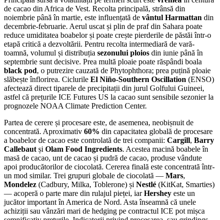
de cacao din Africa de Vest. Recolta principală, strânsă din
noiembrie până în martie, este influențată de
vântul Harmattan
din
decembrie-februarie. Aerul uscat și plin de praf din Sahara poate
reduce umiditatea boabelor și poate crește pierderile de păstăi într-o
etapă critică a dezvoltării. Pentru recolta intermediară de vară-
toamnă, volumul și distribuția
sezonului ploios
din iunie până în
septembrie sunt decisive. Prea multă ploaie poate răspândi boala
black pod
, o putrezire cauzată de Phytophthora; prea puțină ploaie
slăbește înflorirea. Ciclurile
El Niño-Southern Oscillation
(ENSO)
afectează direct tiparele de precipitații din jurul Golfului Guineei,
astfel că prețurile ICE Futures US la cacao sunt sensibile sezonier la
prognozele NOAA Climate Prediction Center.
Partea de cerere și procesare este, de asemenea, neobișnuit de
concentrată. Aproximativ
60%
din capacitatea globală de procesare
a boabelor de cacao este controlată de trei companii:
Cargill
,
Barry
Callebaut
și
Olam Food Ingredients
. Acestea macină boabele în
masă de cacao, unt de cacao și pudră de cacao, produse vândute
apoi producătorilor de ciocolată. Cererea finală este concentrată într-
un mod similar. Trei grupuri globale de ciocolată —
Mars
,
Mondelez
(Cadbury, Milka, Toblerone) și
Nestlé
(KitKat, Smarties)
— acoperă o parte mare din rulajul pieței, iar
Hershey
este un
jucător important în America de Nord. Asta înseamnă că unele
achiziții sau vânzări mari de hedging pe contractul ICE pot mișca
semnificativ prețurile. Indicatorii privind procesarea, sau grindings,