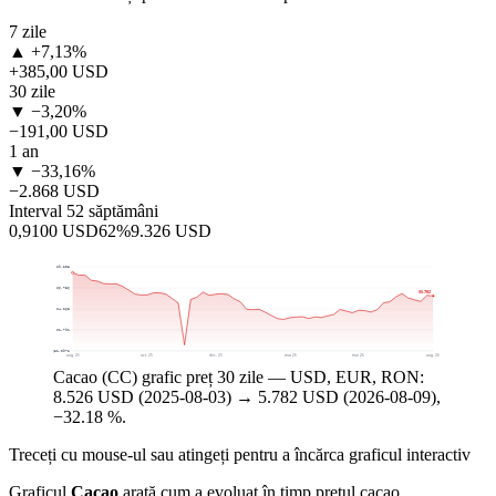
7 zile
▲ +7,13%
+385,00 USD
30 zile
▼ −3,20%
−191,00 USD
1 an
▼ −33,16%
−2.868 USD
Interval 52 săptămâni
0,9100 USD
62%
9.326 USD
$9.208
$6.736
$5.782
$4.263
$1.791
$-681,0972
aug. 25
oct. 25
dec. 25
mar. 26
mai 26
aug. 26
Cacao (CC) grafic preț 30 zile — USD, EUR, RON:
8.526 USD (2025-08-03) → 5.782 USD (2026-08-09),
−32.18 %.
Treceți cu mouse-ul sau atingeți pentru a încărca graficul interactiv
Graficul
Cacao
arată cum a evoluat în timp prețul cacao.