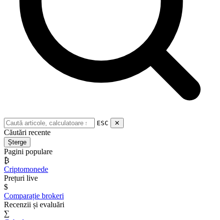
ESC
✕
Căutări recente
Șterge
Pagini populare
₿
Criptomonede
Prețuri live
$
Comparație brokeri
Recenzii și evaluări
∑