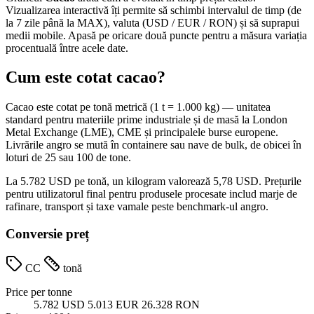
Vizualizarea interactivă îți permite să schimbi intervalul de timp (de
la 7 zile până la MAX), valuta (USD / EUR / RON) și să suprapui
medii mobile. Apasă pe oricare două puncte pentru a măsura variația
procentuală între acele date.
Cum este cotat cacao?
Cacao este cotat pe tonă metrică (1 t = 1.000 kg) — unitatea
standard pentru materiile prime industriale și de masă la London
Metal Exchange (LME), CME și principalele burse europene.
Livrările angro se mută în containere sau nave de bulk, de obicei în
loturi de 25 sau 100 de tone.
La 5.782 USD pe tonă, un kilogram valorează 5,78 USD. Prețurile
pentru utilizatorul final pentru produsele procesate includ marje de
rafinare, transport și taxe vamale peste benchmark-ul angro.
Conversie preț
CC
tonă
Price per tonne
5.782 USD
5.013 EUR
26.328 RON