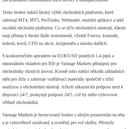
Tento broker nabízí široký výběr obchodních platforem, které
zahrnují MT4, MT5, ProTrader, Webtrader, mobilní aplikace a také
sociální obchodní platformy. Co se týče obchodních nástrojů, klienti
mají přístup k široké škále instrumentů, včetně Forexu, komodit,
indexů, kovů, CFD na akcie, kryptoměn a mnoho dalších.
S konkurenčním spreadem na EUR/USD pouhých 1,4 pipů a
minimálním vkladem jen $50 je Vantage Markets přístupný pro
obchodníky různých úrovní. Kromě toho nabízí několik základních
měn pro účty a zahrnuje vzdělávací materiály společně s tržní
analýzou a obchodními nástroji. Ačkoli zákaznická podpora není k
dispozici 24/7, poskytují podporu 24/5, což by mělo vyhovovat
většině obchodníků.
Vantage Markets je licencovaný broker s silným postavením na trhu
a je celosvětově uznávaný a oceněný pro své služby. Přestože