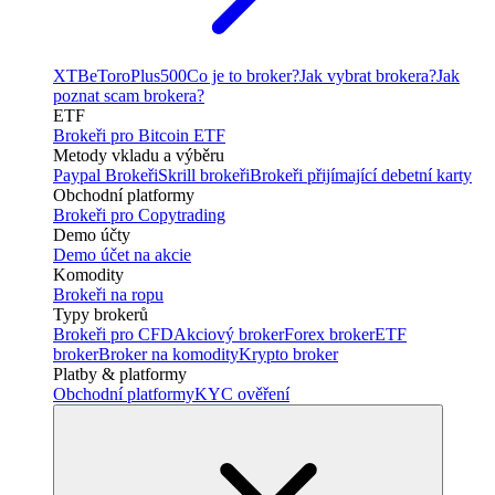
XTB
eToro
Plus500
Co je to broker?
Jak vybrat brokera?
Jak
poznat scam brokera?
ETF
Brokeři pro Bitcoin ETF
Metody vkladu a výběru
Paypal Brokeři
Skrill brokeři
Brokeři přijímající debetní karty
Obchodní platformy
Brokeři pro Copytrading
Demo účty
Demo účet na akcie
Komodity
Brokeři na ropu
Typy brokerů
Brokeři pro CFD
Akciový broker
Forex broker
ETF
broker
Broker na komodity
Krypto broker
Platby & platformy
Obchodní platformy
KYC ověření