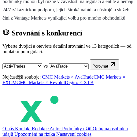
podmínky mohou být různé v závislosti na regulaci a entitě a nemají
24/7 zákaznickou podporu, jejich široká nabídka nástrojů a služeb
činí z Vantage Markets vynikající volbu pro mnoho obchodníků.
Srovnání s konkurencí
Vyberte dvojici a otevřete detailní srovnání ve 13 kategoriích — od
poplatků po regulaci.
vs
Porovnat
Nejčastější souboje:
CMC Markets × AvaTrade
CMC Markets ×
FXCM
CMC Markets × Revolut
Degiro × XTB
O nás
Kontakt
Redakce
Autor
Podmínky užití
Ochrana osobních
údajů
Upozornění na rizika
Nastavení cookies