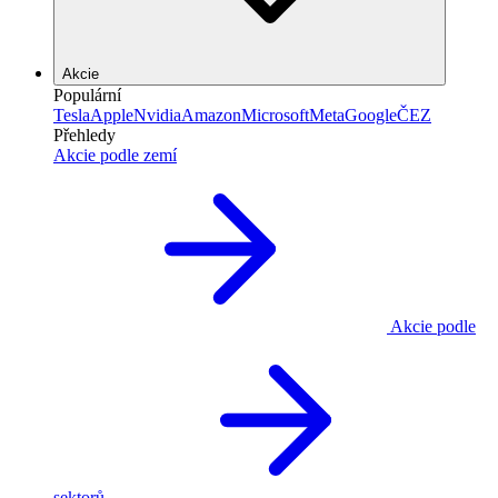
Akcie
Populární
Tesla
Apple
Nvidia
Amazon
Microsoft
Meta
Google
ČEZ
Přehledy
Akcie podle zemí
Akcie podle
sektorů