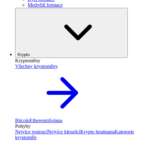
Medvědí formace
Krypto
Kryptoměny
Všechny kryptoměny
Bitcoin
Ethereum
Solana
Pohyby
Nejvíce rostoucí
Nejvíce klesající
Krypto heatmapa
Kategorie
kryptoměn