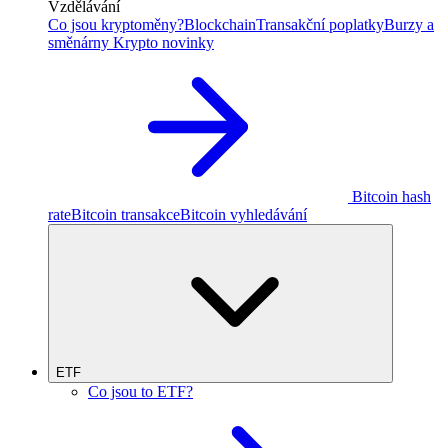
Vzdělávání
Co jsou kryptoměny?
Blockchain
Transakční poplatky
Burzy a
směnárny
Krypto novinky
Bitcoin hash
rate
Bitcoin transakce
Bitcoin vyhledávání
ETF
Co jsou to ETF?