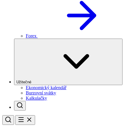
Forex
Užitečné
Ekonomický kalendář
Burzovní svátky
Kalkulačky