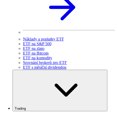
Náklady a poplatky ETF
ETF na S&P 500
ETF na zlato
ETF na Bitcoin
ETF na komodity
Srovnání brokerů pro ETF
ETF s měsíční dividendou
Trading