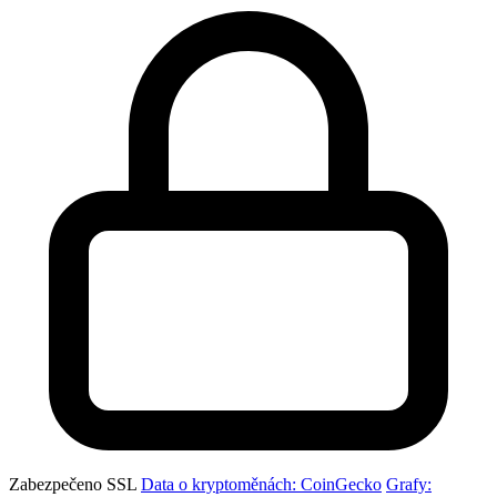
Zabezpečeno SSL
Data o kryptoměnách: CoinGecko
Grafy: