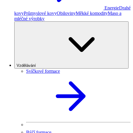
Energie
Drahé
kovy
Průmyslové kovy
Obiloviny
Měkké komodity
Maso a
mléčné výrobky
Vzdělávání
Svíčkové formace
Býčí formace