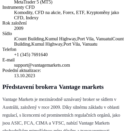
MetaTrader 5 (MT5)
Instrumenty CFD
Komodity, CFD na akcie, Forex, ETF, Kryptoměny jako
CFD, Indexy
Rok založení
2009
Sídlo
iCount Building,Kumul Highway,Port Vila, VanuatuiCount
Building,Kumul Highway,Port Vila, Vanuatu
Telefon
+1 (345) 7691640
E-mail
support@vantagemarkets.com
Poslední aktualizace:
13.10.2023
Představení brokera Vantage markets
Vantage Markets je mezinárodně uznávaný broker se sídlem v
Austrálii, založený v roce 2009. Díky silnému základu v oblasti
regulací, s licencemi od prominentních regulačních orgánů, jako
jsou ASIC, FCA, CIMA a VFSC, nabízí Vantage Markets
obchodníkům mimořádnou míru důvěry a transparentnosti.