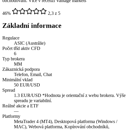
obchodování. Více v recenzi Vantage markets
46
%
2,3 z 5
Základní informace
Regulace
ASIC (Austrálie)
Počet tříd aktiv CFD
6
Typ brokera
MM
Zákaznická podpora
Telefon, Email, Chat
Minimální vklad
50 EUR/USD
Spread
1.3 EUR/USD *Hodnota je orientační z webu brokera. Výše
spreadu je variabilní.
Reálné akcie a ETF
—
Platformy
MetaTrader 4 (MT4), Desktopová platforma (Windows /
MAC), Webová platforma, Kopírování obchodníků,