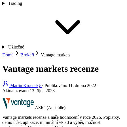
Trading
Užitečné
Domů
Brokeři
Vantage markets
Vantage markets recenze
Martin Krpenský
·
Publikováno
11. dubna 2022
·
Aktualizováno
13. října 2023
ASIC (Austrálie)
Vantage markets recenze a naše hodnocení v roce 2026. Poplatky,
demo účet, aplikace, minimální vklad a výběr, možnosti