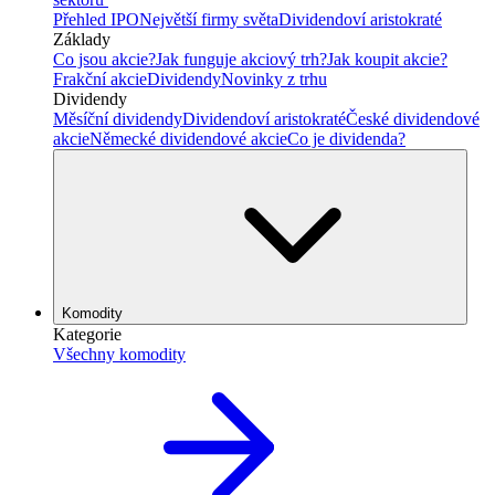
Přehled IPO
Největší firmy světa
Dividendoví aristokraté
Základy
Co jsou akcie?
Jak funguje akciový trh?
Jak koupit akcie?
Frakční akcie
Dividendy
Novinky z trhu
Dividendy
Měsíční dividendy
Dividendoví aristokraté
České dividendové
akcie
Německé dividendové akcie
Co je dividenda?
Komodity
Kategorie
Všechny komodity