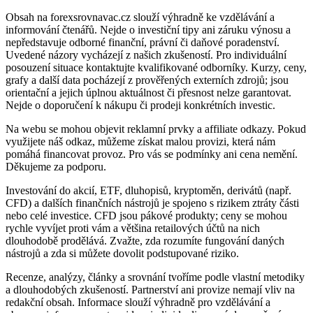
Obsah na forexsrovnavac.cz slouží výhradně ke vzdělávání a
informování čtenářů. Nejde o investiční tipy ani záruku výnosu a
nepředstavuje odborné finanční, právní či daňové poradenství.
Uvedené názory vycházejí z našich zkušeností. Pro individuální
posouzení situace kontaktujte kvalifikované odborníky. Kurzy, ceny,
grafy a další data pocházejí z prověřených externích zdrojů; jsou
orientační a jejich úplnou aktuálnost či přesnost nelze garantovat.
Nejde o doporučení k nákupu či prodeji konkrétních investic.
Na webu se mohou objevit reklamní prvky a affiliate odkazy. Pokud
využijete náš odkaz, můžeme získat malou provizi, která nám
pomáhá financovat provoz. Pro vás se podmínky ani cena nemění.
Děkujeme za podporu.
Investování do akcií, ETF, dluhopisů, kryptoměn, derivátů (např.
CFD) a dalších finančních nástrojů je spojeno s rizikem ztráty části
nebo celé investice. CFD jsou pákové produkty; ceny se mohou
rychle vyvíjet proti vám a většina retailových účtů na nich
dlouhodobě prodělává. Zvažte, zda rozumíte fungování daných
nástrojů a zda si můžete dovolit podstupované riziko.
Recenze, analýzy, články a srovnání tvoříme podle vlastní metodiky
a dlouhodobých zkušeností. Partnerství ani provize nemají vliv na
redakční obsah. Informace slouží výhradně pro vzdělávání a