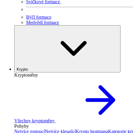
Svíčkové formace
Býčí formace
Medvědí formace
Krypto
Kryptoměny
Všechny kryptoměny
Pohyby
Nejvíce rostoucí
Nejvíce klesající
Krypto heatmapa
Kategorie k