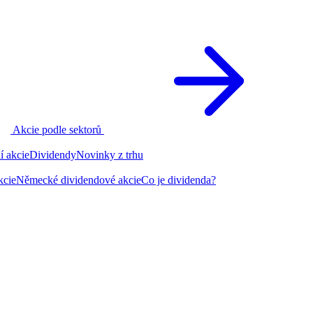
Akcie podle sektorů
í akcie
Dividendy
Novinky z trhu
kcie
Německé dividendové akcie
Co je dividenda?