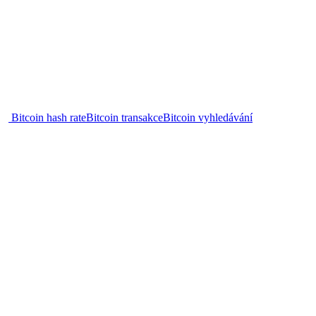
Bitcoin hash rate
Bitcoin transakce
Bitcoin vyhledávání