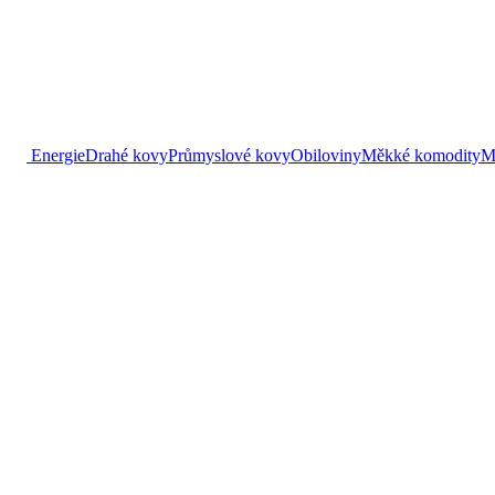
Energie
Drahé kovy
Průmyslové kovy
Obiloviny
Měkké komodity
M