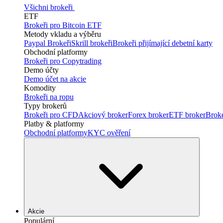
Všichni brokeři
ETF
Brokeři pro Bitcoin ETF
Metody vkladu a výběru
Paypal Brokeři
Skrill brokeři
Brokeři přijímající debetní karty
Obchodní platformy
Brokeři pro Copytrading
Demo účty
Demo účet na akcie
Komodity
Brokeři na ropu
Typy brokerů
Brokeři pro CFD
Akciový broker
Forex broker
ETF broker
Brok
Platby & platformy
Obchodní platformy
KYC ověření
Akcie
Populární