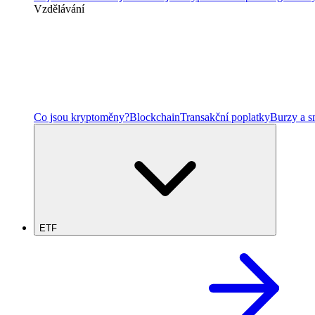
Vzdělávání
Co jsou kryptoměny?
Blockchain
Transakční poplatky
Burzy a 
ETF