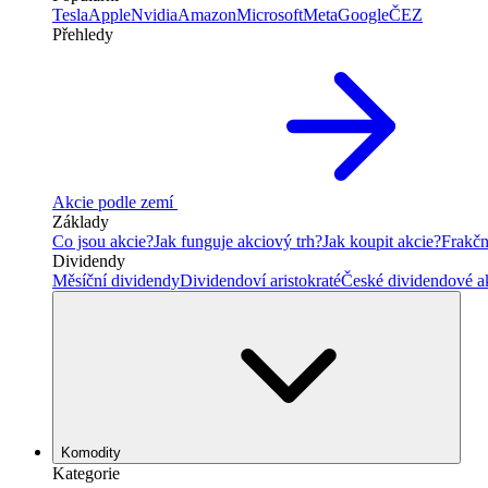
Tesla
Apple
Nvidia
Amazon
Microsoft
Meta
Google
ČEZ
Přehledy
Akcie podle zemí
Základy
Co jsou akcie?
Jak funguje akciový trh?
Jak koupit akcie?
Frakčn
Dividendy
Měsíční dividendy
Dividendoví aristokraté
České dividendové a
Komodity
Kategorie