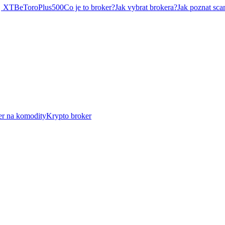
XTB
eToro
Plus500
Co je to broker?
Jak vybrat brokera?
Jak poznat sca
er na komodity
Krypto broker