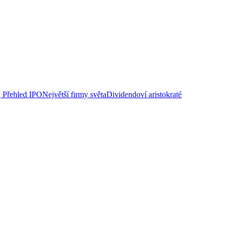
Přehled IPO
Největší firmy světa
Dividendoví aristokraté