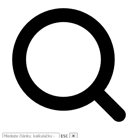
ESC
✕