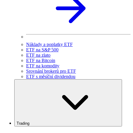
Náklady a poplatky ETF
ETF na S&P 500
ETF na zlato
ETF na Bitcoin
ETF na komodity
Srovnání brokerů pro ETF
ETF s měsíční dividendou
Trading