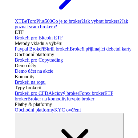
XTB
eToro
Plus500
Co je to broker?
Jak vybrat brokera?
Jak
poznat scam brokera?
ETF
Brokeři pro Bitcoin ETF
Metody vkladu a výběru
Paypal Brokeři
Skrill brokeři
Brokeři přijímající debetní karty
Obchodní platformy
Brokeři pro Copytrading
Demo účty
Demo účet na akcie
Komodity
Brokeři na ropu
Typy brokerů
Brokeři pro CFD
Akciový broker
Forex broker
ETF
broker
Broker na komodity
Krypto broker
Platby & platformy
Obchodní platformy
KYC ověření