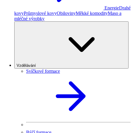
Energie
Drahé
kovy
Průmyslové kovy
Obiloviny
Měkké komodity
Maso a
mléčné výrobky
Vzdělávání
Svíčkové formace
Býčí formace