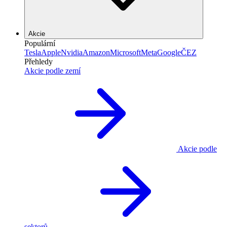
Akcie
Populární
Tesla
Apple
Nvidia
Amazon
Microsoft
Meta
Google
ČEZ
Přehledy
Akcie podle zemí
Akcie podle
sektorů