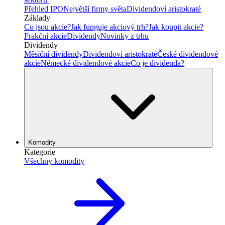
Přehled IPO
Největší firmy světa
Dividendoví aristokraté
Základy
Co jsou akcie?
Jak funguje akciový trh?
Jak koupit akcie?
Frakční akcie
Dividendy
Novinky z trhu
Dividendy
Měsíční dividendy
Dividendoví aristokraté
České dividendové
akcie
Německé dividendové akcie
Co je dividenda?
Komodity
Kategorie
Všechny komodity