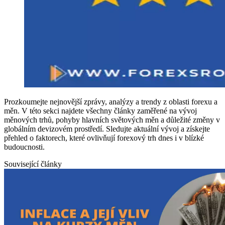
Prozkoumejte nejnovější zprávy, analýzy a trendy z oblasti forexu a
měn. V této sekci najdete všechny články zaměřené na vývoj
měnových trhů, pohyby hlavních světových měn a důležité změny v
globálním devizovém prostředí. Sledujte aktuální vývoj a získejte
přehled o faktorech, které ovlivňují forexový trh dnes i v blízké
budoucnosti.
Související články