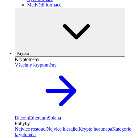
Medvědí formace
Krypto
Kryptoměny
Všechny kryptoměny
Bitcoin
Ethereum
Solana
Pohyby
Nejvíce rostoucí
Nejvíce klesající
Krypto heatmapa
Kategorie
kryptoměn