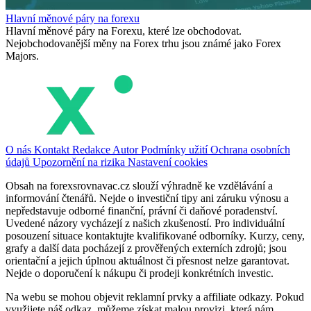
Hlavní měnové páry na forexu
Hlavní měnové páry na Forexu, které lze obchodovat.
Nejobchodovanější měny na Forex trhu jsou známé jako Forex
Majors.
O nás
Kontakt
Redakce
Autor
Podmínky užití
Ochrana osobních
údajů
Upozornění na rizika
Nastavení cookies
Obsah na forexsrovnavac.cz slouží výhradně ke vzdělávání a
informování čtenářů. Nejde o investiční tipy ani záruku výnosu a
nepředstavuje odborné finanční, právní či daňové poradenství.
Uvedené názory vycházejí z našich zkušeností. Pro individuální
posouzení situace kontaktujte kvalifikované odborníky. Kurzy, ceny,
grafy a další data pocházejí z prověřených externích zdrojů; jsou
orientační a jejich úplnou aktuálnost či přesnost nelze garantovat.
Nejde o doporučení k nákupu či prodeji konkrétních investic.
Na webu se mohou objevit reklamní prvky a affiliate odkazy. Pokud
využijete náš odkaz, můžeme získat malou provizi, která nám