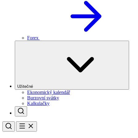
Forex
Užitečné
Ekonomický kalendář
Burzovní svátky
Kalkulačky