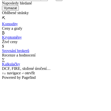
Naposledy hledané
Vymazat
Oblíbené stránky
⛏
Komodity
Ceny a grafy
₿
Kryptoměny
Živé ceny
$
Srovnání brokerů
Recenze a hodnocení
∑
Kalkulačky
DCF, FIRE, složené úročení…
navigace
otevřít
↑
↓
⏎
Powered by Pagefind