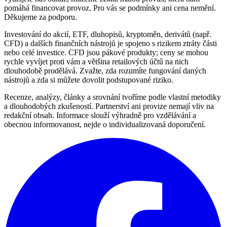
pomáhá financovat provoz. Pro vás se podmínky ani cena nemění.
Děkujeme za podporu.
Investování do akcií, ETF, dluhopisů, kryptoměn, derivátů (např.
CFD) a dalších finančních nástrojů je spojeno s rizikem ztráty části
nebo celé investice. CFD jsou pákové produkty; ceny se mohou
rychle vyvíjet proti vám a většina retailových účtů na nich
dlouhodobě prodělává. Zvažte, zda rozumíte fungování daných
nástrojů a zda si můžete dovolit podstupované riziko.
Recenze, analýzy, články a srovnání tvoříme podle vlastní metodiky
a dlouhodobých zkušeností. Partnerství ani provize nemají vliv na
redakční obsah. Informace slouží výhradně pro vzdělávání a
obecnou informovanost, nejde o individualizovaná doporučení.