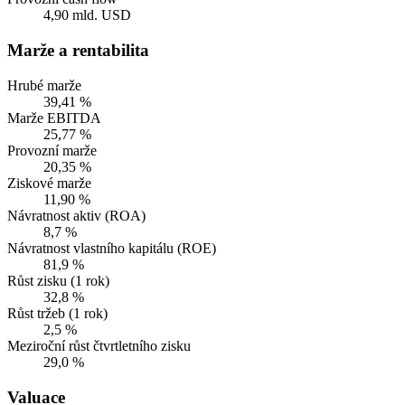
4,90 mld. USD
Marže a rentabilita
Hrubé marže
39,41 %
Marže EBITDA
25,77 %
Provozní marže
20,35 %
Ziskové marže
11,90 %
Návratnost aktiv (ROA)
8,7 %
Návratnost vlastního kapitálu (ROE)
81,9 %
Růst zisku (1 rok)
32,8 %
Růst tržeb (1 rok)
2,5 %
Meziroční růst čtvrtletního zisku
29,0 %
Valuace