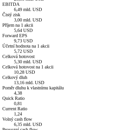
EBITDA
6,49 mld. USD
Čistý zisk
3,00 mld. USD
Příjem na 1 akcii
5,64 USD
Forward EPS
9,73 USD
Účetní hodnota na 1 akcii
5,72 USD
Celková hotovost
5,30 mld. USD
Celková hotovost na 1 akcii
10,28 USD
Celkový dluh
13,16 mld. USD
Poměr dluhu k vlastnímu kapitálu
4,38
Quick Ratio
0,81
Current Ratio
1,24
Volný cash flow
6,35 mld. USD
Provozní cash flow