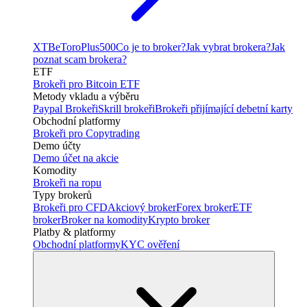
XTB
eToro
Plus500
Co je to broker?
Jak vybrat brokera?
Jak
poznat scam brokera?
ETF
Brokeři pro Bitcoin ETF
Metody vkladu a výběru
Paypal Brokeři
Skrill brokeři
Brokeři přijímající debetní karty
Obchodní platformy
Brokeři pro Copytrading
Demo účty
Demo účet na akcie
Komodity
Brokeři na ropu
Typy brokerů
Brokeři pro CFD
Akciový broker
Forex broker
ETF
broker
Broker na komodity
Krypto broker
Platby & platformy
Obchodní platformy
KYC ověření