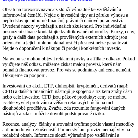
Obsah na forexsrovnavac.cz slouží výhradně ke vzdělávání a
informování čtenářů. Nejde o investiční tipy ani záruku výnosu a
nepředstavuje odborné finanční, právní či daňové poradenství.
Uvedené názory vycházejí z našich zkušeností. Pro individuální
posouzení situace kontaktujte kvalifikované odborníky. Kurzy, ceny,
grafy a další data pocházejí z prověřených externích zdrojů; jsou
orientační a jejich úplnou aktuálnost či přesnost nelze garantovat.
Nejde o doporučení k nákupu či prodeji konkrétních investic.
Na webu se mohou objevit reklamní prvky a affiliate odkazy. Pokud
využijete náš odkaz, můžeme získat malou provizi, která nám
pomáhá financovat provoz. Pro vás se podmínky ani cena nemění.
Děkujeme za podporu.
Investování do akcií, ETF, dluhopisů, kryptoměn, derivátů (např.
CFD) a dalších finančních nástrojů je spojeno s rizikem ztráty části
nebo celé investice. CFD jsou pákové produkty; ceny se mohou
rychle vyvíjet proti vám a většina retailových účtů na nich
dlouhodobě prodělává. Zvažte, zda rozumíte fungování daných
nástrojů a zda si můžete dovolit podstupované riziko.
Recenze, analýzy, články a srovnání tvoříme podle vlastní metodiky
a dlouhodobých zkušeností. Partnerství ani provize nemají vliv na
redakční obsah. Informace slouží výhradně pro vzdělávání a