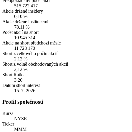
Předpokládaný počet akcií
515 722 417
Akcie držené insidery
0,10 %
Akcie držené institucemi
78,11 %
Počet akcií na short
10 945 314
Akcie na short předchozí měsíc
11 728 170
Short z celkového počtu akcií
2,12 %
Short z volně obchodovaných akcií
2,12 %
Short Ratio
3,20
Datum short interest
15. 7. 2026
Profil společnosti
Burza
NYSE
Ticker
MMM