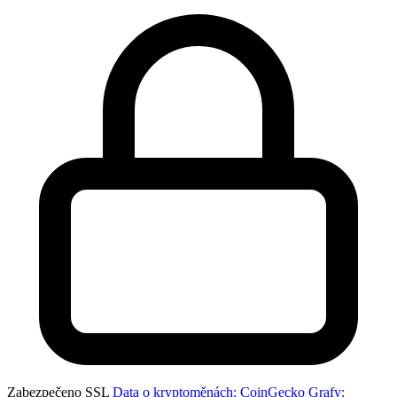
Zabezpečeno SSL
Data o kryptoměnách: CoinGecko
Grafy: