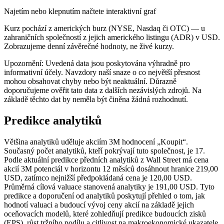
Najetím nebo klepnutím načtete interaktivní graf
Kurz pochází z amerických burz (NYSE, Nasdaq či OTC) — u
zahraničních společností z jejich amerického listingu (ADR) v USD.
Zobrazujeme denní závěrečné hodnoty, ne živé kurzy.
Upozornění: Uvedená data jsou poskytována výhradně pro
informativní účely. Navzdory naší snaze o co největší přesnost
mohou obsahovat chyby nebo být neaktuální. Důrazně
doporučujeme ověřit tato data z dalších nezávislých zdrojů. Na
základě těchto dat by neměla být činěna žádná rozhodnutí.
Predikce analytiků
Většina analytiků uděluje akciím 3M hodnocení „Koupit“.
Současný počet analytiků, kteří pokrývají tuto společnost, je 17.
Podle aktuální predikce předních analytiků z Wall Street má cena
akcií 3M potenciál v horizontu 12 měsíců dosáhnout hranice 219,00
USD, zatímco nejnižší předpokládaná cena je 120,00 USD.
Průměrná cílová valuace stanovená analytiky je 191,00 USD. Tyto
predikce a doporučení od analytiků poskytují přehled o tom, jak
hodnotí valuaci a budoucí vývoj ceny akcií na základě jejich
oceňovacích modelů, které zohledňují predikce budoucích zisků
(EPS), růst tržního podílu a citlivost na makroekonomické ukazatele.