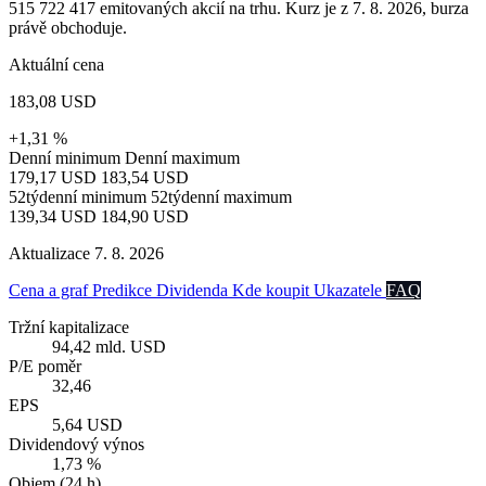
515 722 417 emitovaných akcií na trhu. Kurz je z 7. 8. 2026, burza
právě obchoduje.
Aktuální cena
183,08 USD
+1,31 %
Denní minimum
Denní maximum
179,17 USD
183,54 USD
52týdenní minimum
52týdenní maximum
139,34 USD
184,90 USD
Aktualizace 7. 8. 2026
Cena a graf
Predikce
Dividenda
Kde koupit
Ukazatele
FAQ
Tržní kapitalizace
94,42 mld. USD
P/E poměr
32,46
EPS
5,64 USD
Dividendový výnos
1,73 %
Objem (24 h)