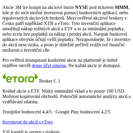
Akcie 3M lze koupit na akciové burze
NYSE
pod tickerem
MMM
,
kde je do nich možné investovat pomocí bankovních aplikací, nebo
regulovaných akciových brokerů. Mezi ověřené akciové brokery v
Česku patří například XTB a eToro. Tyto investiční aplikace
umožňují nákup reálných akcií a ETF a to za minimální poplatky,
nebo zcela bez poplatků za nákup i prodej akcií. Naopak bankovní
aplikace obvykle účtují vyšší poplatky. Nezapomínejte, že i investice
do akcií nese rizika, a proto je důležité pečlivě zvážit své finanční
možnosti a investiční cíle.
Pro ověření dostupnosti konkrétní akcie na platformě je dobré
nejdříve otevřít
demo účet zdarma
. Ne každá akcie je dostupná.
Broker č. 1
Reálné akcie a ETF. Nízký minimální vklad a to pouze 100 USD.
Možnost kopírování obchodů. Pokročilé automatické analýzy akcií a
vzdělávání zdarma.
Trustpilot hodnocení 4,4/5 · Google Play hodnocení 4,2/5
Investovat do akcií s eToro
Váš kapitál je spojen s rizikem.