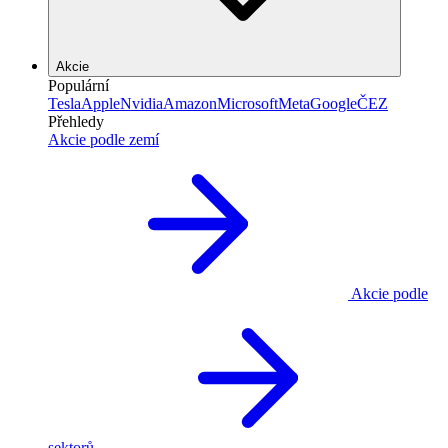
Akcie
Populární
Tesla
Apple
Nvidia
Amazon
Microsoft
Meta
Google
ČEZ
Přehledy
Akcie podle zemí
Akcie podle
sektorů