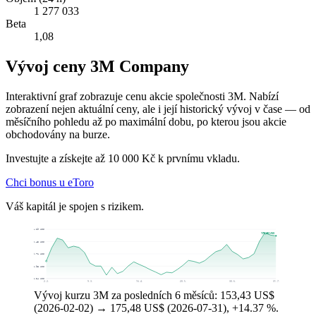
1 277 033
Beta
1,08
Vývoj ceny 3M Company
Interaktivní graf zobrazuje cenu akcie společnosti 3M. Nabízí
zobrazení nejen aktuální ceny, ale i její historický vývoj v čase — od
měsíčního pohledu až po maximální dobu, po kterou jsou akcie
obchodovány na burze.
Investujte a získejte až 10 000 Kč k prvnímu vkladu.
Chci bonus u eToro
Váš kapitál je spojen s rizikem.
181,19 US$
175,48 US$
170,45 US$
159,71 US$
148,98 US$
138,24 US$
2. 2.
9. 3.
16. 4.
20. 5.
30. 6.
31. 7.
Vývoj kurzu 3M za posledních 6 měsíců: 153,43 US$
(2026-02-02) → 175,48 US$ (2026-07-31), +14.37 %.