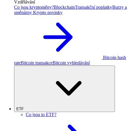
Vzdělávání
Co jsou kryptoměny?
Blockchain
Transakční poplatky
Burzy a
směnárny
Krypto novinky
Bitcoin hash
rate
Bitcoin transakce
Bitcoin vyhledávání
ETF
Co jsou to ETF?