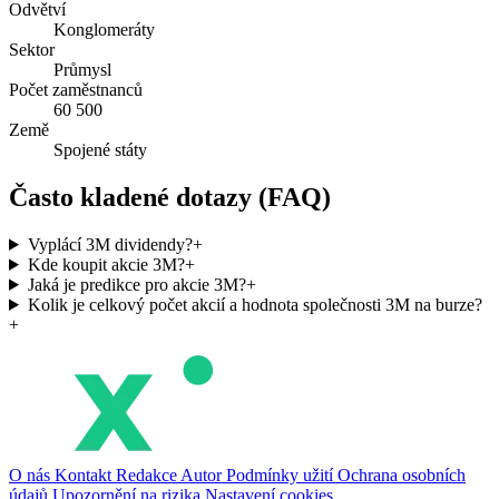
Odvětví
Konglomeráty
Sektor
Průmysl
Počet zaměstnanců
60 500
Země
Spojené státy
Často kladené dotazy (FAQ)
Vyplácí 3M dividendy?
+
Kde koupit akcie 3M?
+
Jaká je predikce pro akcie 3M?
+
Kolik je celkový počet akcií a hodnota společnosti 3M na burze?
+
O nás
Kontakt
Redakce
Autor
Podmínky užití
Ochrana osobních
údajů
Upozornění na rizika
Nastavení cookies