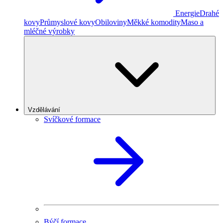
Energie
Drahé
kovy
Průmyslové kovy
Obiloviny
Měkké komodity
Maso a
mléčné výrobky
Vzdělávání
Svíčkové formace
Býčí formace