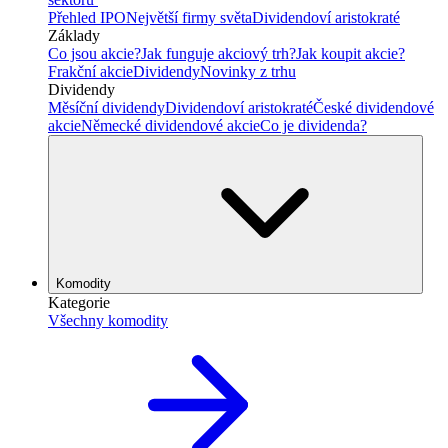
Přehled IPO
Největší firmy světa
Dividendoví aristokraté
Základy
Co jsou akcie?
Jak funguje akciový trh?
Jak koupit akcie?
Frakční akcie
Dividendy
Novinky z trhu
Dividendy
Měsíční dividendy
Dividendoví aristokraté
České dividendové
akcie
Německé dividendové akcie
Co je dividenda?
Komodity
Kategorie
Všechny komodity