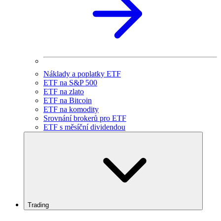
Náklady a poplatky ETF
ETF na S&P 500
ETF na zlato
ETF na Bitcoin
ETF na komodity
Srovnání brokerů pro ETF
ETF s měsíční dividendou
Trading