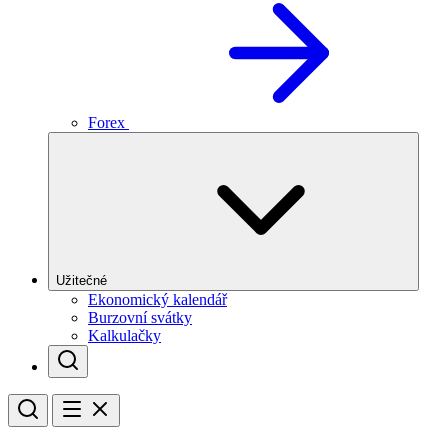
Forex
Užitečné
Ekonomický kalendář
Burzovní svátky
Kalkulačky