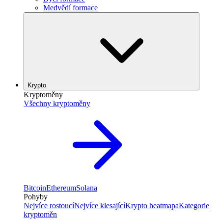
Medvědí formace
Krypto
Kryptoměny
Všechny kryptoměny
Bitcoin
Ethereum
Solana
Pohyby
Nejvíce rostoucí
Nejvíce klesající
Krypto heatmapa
Kategorie
kryptoměn