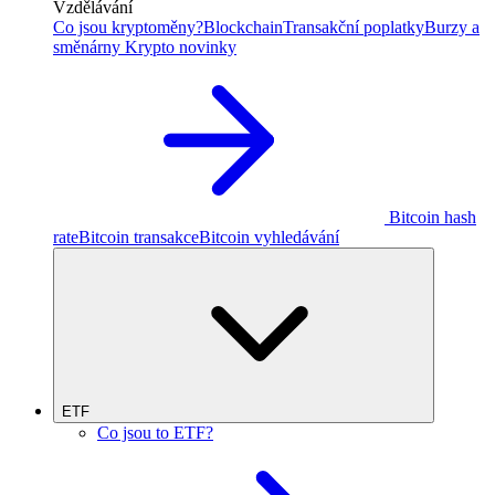
Vzdělávání
Co jsou kryptoměny?
Blockchain
Transakční poplatky
Burzy a
směnárny
Krypto novinky
Bitcoin hash
rate
Bitcoin transakce
Bitcoin vyhledávání
ETF
Co jsou to ETF?