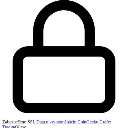
Zabezpečeno SSL
Data o kryptoměnách: CoinGecko
Grafy:
TradingView