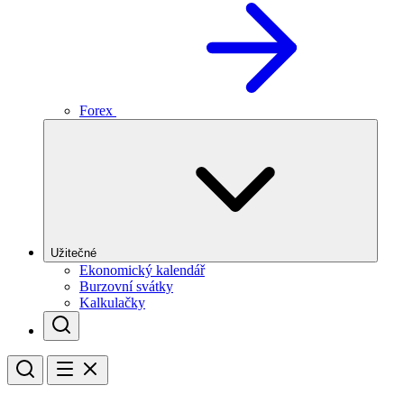
Forex
Užitečné
Ekonomický kalendář
Burzovní svátky
Kalkulačky