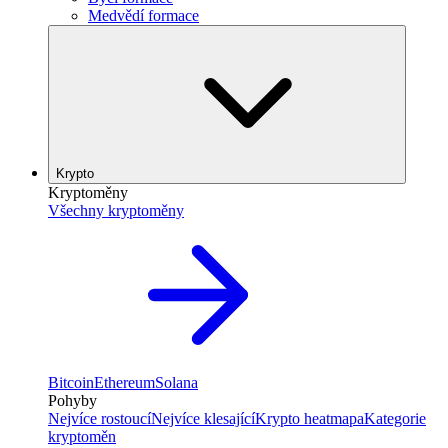
Medvědí formace
Krypto
Kryptoměny
Všechny kryptoměny
Bitcoin
Ethereum
Solana
Pohyby
Nejvíce rostoucí
Nejvíce klesající
Krypto heatmapa
Kategorie
kryptoměn