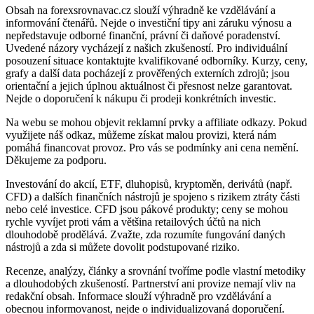
Obsah na forexsrovnavac.cz slouží výhradně ke vzdělávání a
informování čtenářů. Nejde o investiční tipy ani záruku výnosu a
nepředstavuje odborné finanční, právní či daňové poradenství.
Uvedené názory vycházejí z našich zkušeností. Pro individuální
posouzení situace kontaktujte kvalifikované odborníky. Kurzy, ceny,
grafy a další data pocházejí z prověřených externích zdrojů; jsou
orientační a jejich úplnou aktuálnost či přesnost nelze garantovat.
Nejde o doporučení k nákupu či prodeji konkrétních investic.
Na webu se mohou objevit reklamní prvky a affiliate odkazy. Pokud
využijete náš odkaz, můžeme získat malou provizi, která nám
pomáhá financovat provoz. Pro vás se podmínky ani cena nemění.
Děkujeme za podporu.
Investování do akcií, ETF, dluhopisů, kryptoměn, derivátů (např.
CFD) a dalších finančních nástrojů je spojeno s rizikem ztráty části
nebo celé investice. CFD jsou pákové produkty; ceny se mohou
rychle vyvíjet proti vám a většina retailových účtů na nich
dlouhodobě prodělává. Zvažte, zda rozumíte fungování daných
nástrojů a zda si můžete dovolit podstupované riziko.
Recenze, analýzy, články a srovnání tvoříme podle vlastní metodiky
a dlouhodobých zkušeností. Partnerství ani provize nemají vliv na
redakční obsah. Informace slouží výhradně pro vzdělávání a
obecnou informovanost, nejde o individualizovaná doporučení.