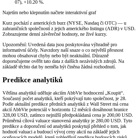
07), +10.20 %.
Najetím nebo klepnutím načtete interaktivní graf
Kurz pochází z amerických burz (NYSE, Nasdaq či OTC) — u
zahraničních společností z jejich amerického listingu (ADR) v USD.
Zobrazujeme denní závěrečné hodnoty, ne živé kurzy.
Upozornění: Uvedená data jsou poskytována výhradně pro
informativní účely. Navzdory naší snaze o co největší přesnost
mohou obsahovat chyby nebo být neaktuální. Důrazně
doporučujeme ověřit tato data z dalších nezávislých zdrojů. Na
základě těchto dat by neměla být činěna žádná rozhodnutí.
Predikce analytiků
Většina analytiků uděluje akciím AbbVie hodnocení „Koupit“.
Současný počet analytiků, kteří pokrývají tuto společnost, je 28.
Podle aktuální predikce předních analytiků z Wall Street má cena
akcií AbbVie potenciál v horizontu 12 měsíců dosáhnout hranice
328,00 USD, zatímco nejnižší předpokládaná cena je 200,00 USD.
Průměrná cílová valuace stanovená analytiky je 280,00 USD. Tyto
predikce a doporučení od analytiků poskytují přehled o tom, jak
hodnotí valuaci a budoucí vývoj ceny akcií na základě jejich
oceňovacích modelů, které zohledňují predikce budoucích zisků