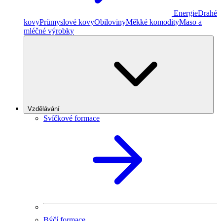
Energie
Drahé
kovy
Průmyslové kovy
Obiloviny
Měkké komodity
Maso a
mléčné výrobky
Vzdělávání
Svíčkové formace
Býčí formace