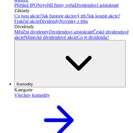
Přehled IPO
Největší firmy světa
Dividendoví aristokraté
Základy
Co jsou akcie?
Jak funguje akciový trh?
Jak koupit akcie?
Frakční akcie
Dividendy
Novinky z trhu
Dividendy
Měsíční dividendy
Dividendoví aristokraté
České dividendové
akcie
Německé dividendové akcie
Co je dividenda?
Komodity
Kategorie
Všechny komodity