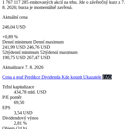
1 767 117 285 emitovaných akcií na trhu. Jde o závěrečný kurz z 7.
8. 2026; burza je momentálně zavřená.
Aktuální cena
246,04 USD
+0,89 %
Denní minimum
Denní maximum
241,99 USD
246,76 USD
52týdenní minimum
52týdenní maximum
190,75 USD
267,47 USD
Aktualizace 7. 8. 2026
Cena a graf
Predikce
Dividenda
Kde koupit
Ukazatele
FAQ
Tržní kapitalizace
434,78 mld. USD
P/E poměr
69,50
EPS
3,54 USD
Dividendový výnos
2,81 %
Objem (24 h)