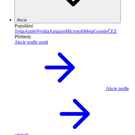
Akcie
Populární
Tesla
Apple
Nvidia
Amazon
Microsoft
Meta
Google
ČEZ
Přehledy
Akcie podle zemí
Akcie podle
sektorů