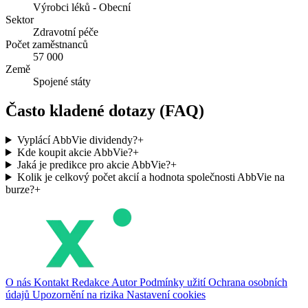
Výrobci léků - Obecní
Sektor
Zdravotní péče
Počet zaměstnanců
57 000
Země
Spojené státy
Často kladené dotazy (FAQ)
Vyplácí AbbVie dividendy?
+
Kde koupit akcie AbbVie?
+
Jaká je predikce pro akcie AbbVie?
+
Kolik je celkový počet akcií a hodnota společnosti AbbVie na
burze?
+
O nás
Kontakt
Redakce
Autor
Podmínky užití
Ochrana osobních
údajů
Upozornění na rizika
Nastavení cookies