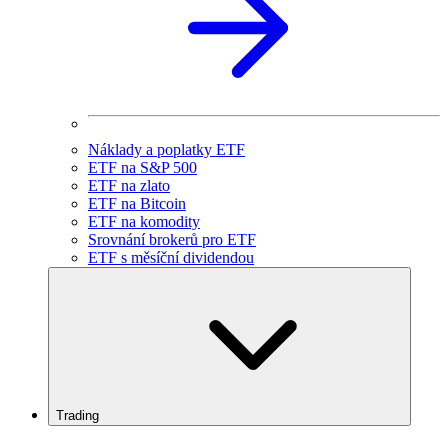
Náklady a poplatky ETF
ETF na S&P 500
ETF na zlato
ETF na Bitcoin
ETF na komodity
Srovnání brokerů pro ETF
ETF s měsíční dividendou
Trading