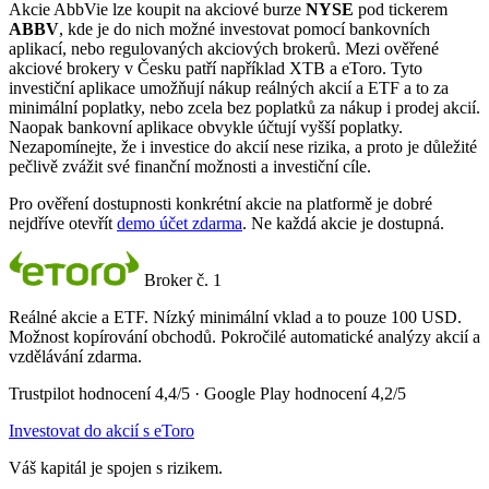
Akcie AbbVie lze koupit na akciové burze
NYSE
pod tickerem
ABBV
, kde je do nich možné investovat pomocí bankovních
aplikací, nebo regulovaných akciových brokerů. Mezi ověřené
akciové brokery v Česku patří například XTB a eToro. Tyto
investiční aplikace umožňují nákup reálných akcií a ETF a to za
minimální poplatky, nebo zcela bez poplatků za nákup i prodej akcií.
Naopak bankovní aplikace obvykle účtují vyšší poplatky.
Nezapomínejte, že i investice do akcií nese rizika, a proto je důležité
pečlivě zvážit své finanční možnosti a investiční cíle.
Pro ověření dostupnosti konkrétní akcie na platformě je dobré
nejdříve otevřít
demo účet zdarma
. Ne každá akcie je dostupná.
Broker č. 1
Reálné akcie a ETF. Nízký minimální vklad a to pouze 100 USD.
Možnost kopírování obchodů. Pokročilé automatické analýzy akcií a
vzdělávání zdarma.
Trustpilot hodnocení 4,4/5 · Google Play hodnocení 4,2/5
Investovat do akcií s eToro
Váš kapitál je spojen s rizikem.