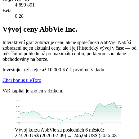
4 699 891
Beta
0,28
Vývoj ceny AbbVie Inc.
Interaktivní graf zobrazuje cenu akcie společnosti AbbVie. Nabízí
zobrazení nejen aktuální ceny, ale i její historický vývoj v čase — od
měsíčního pohledu až po maximální dobu, po kterou jsou akcie
obchodovány na burze.
Investujte a získejte až 10 000 Kč k prvnímu vkladu.
Chci bonus u eToro
Váš kapitál je spojen s rizikem.
268,55 US$
246,04 US$
249,52 US$
230,49 US$
211,47 US$
192,44 US$
9. 2.
16. 3.
23. 4.
28. 5.
8. 7.
7. 8.
Vývoj kurzu AbbVie za posledních 6 měsíců:
223,26 US$ (2026-02-09) → 246,04 US$ (2026-08-