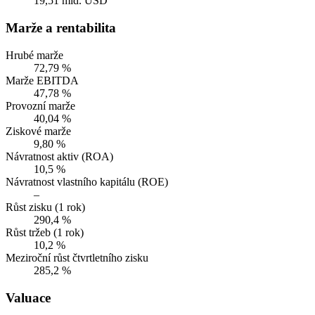
19,51 mld. USD
Marže a rentabilita
Hrubé marže
72,79 %
Marže EBITDA
47,78 %
Provozní marže
40,04 %
Ziskové marže
9,80 %
Návratnost aktiv (ROA)
10,5 %
Návratnost vlastního kapitálu (ROE)
–
Růst zisku (1 rok)
290,4 %
Růst tržeb (1 rok)
10,2 %
Meziroční růst čtvrtletního zisku
285,2 %
Valuace