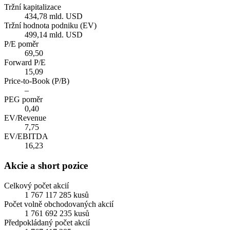
Tržní kapitalizace
434,78 mld. USD
Tržní hodnota podniku (EV)
499,14 mld. USD
P/E poměr
69,50
Forward P/E
15,09
Price-to-Book (P/B)
–
PEG poměr
0,40
EV/Revenue
7,75
EV/EBITDA
16,23
Akcie a short pozice
Celkový počet akcií
1 767 117 285 kusů
Počet volně obchodovaných akcií
1 761 692 235 kusů
Předpokládaný počet akcií