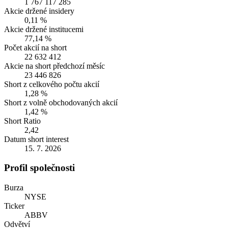
1 767 117 285
Akcie držené insidery
0,11 %
Akcie držené institucemi
77,14 %
Počet akcií na short
22 632 412
Akcie na short předchozí měsíc
23 446 826
Short z celkového počtu akcií
1,28 %
Short z volně obchodovaných akcií
1,42 %
Short Ratio
2,42
Datum short interest
15. 7. 2026
Profil společnosti
Burza
NYSE
Ticker
ABBV
Odvětví