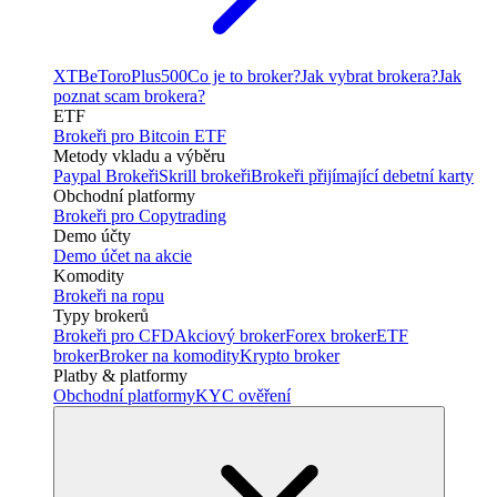
XTB
eToro
Plus500
Co je to broker?
Jak vybrat brokera?
Jak
poznat scam brokera?
ETF
Brokeři pro Bitcoin ETF
Metody vkladu a výběru
Paypal Brokeři
Skrill brokeři
Brokeři přijímající debetní karty
Obchodní platformy
Brokeři pro Copytrading
Demo účty
Demo účet na akcie
Komodity
Brokeři na ropu
Typy brokerů
Brokeři pro CFD
Akciový broker
Forex broker
ETF
broker
Broker na komodity
Krypto broker
Platby & platformy
Obchodní platformy
KYC ověření