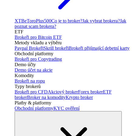
XTB
eToro
Plus500
Co je to broker?
Jak vybrat brokera?
Jak
poznat scam brokera?
ETF
Brokeři pro Bitcoin ETF
Metody vkladu a výběru
Paypal Brokeři
Skrill brokeři
Brokeři přijímající debetní karty
Obchodní platformy
Brokeři pro Copytrading
Demo účty
Demo účet na akcie
Komodity
Brokeři na ropu
Typy brokerů
Brokeři pro CFD
Akciový broker
Forex broker
ETF
broker
Broker na komodity
Krypto broker
Platby & platformy
Obchodní platformy
KYC ověření