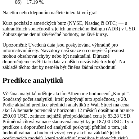
06), −17.19 %.
Najetím nebo klepnutím načtete interaktivní graf
Kurz pochází z amerických burz (NYSE, Nasdaq či OTC) — u
zahraničních společností z jejich amerického listingu (ADR) v USD.
Zobrazujeme denní závěrečné hodnoty, ne živé kurzy.
Upozornění: Uvedená data jsou poskytována výhradně pro
informativní účely. Navzdory naší snaze o co největší přesnost
mohou obsahovat chyby nebo být neaktuální. Důrazně
doporučujeme ověřit tato data z dalších nezávislých zdrojů. Na
základě těchto dat by neměla být činěna žádná rozhodnutí.
Predikce analytiků
Většina analytiků uděluje akciím Albemarle hodnocení „Koupit“.
Současný počet analytiků, kteří pokrývají tuto společnost, je 20.
Podle aktuální predikce předních analytiků z Wall Street má cena
akcií Albemarle potenciál v horizontu 12 měsíců dosáhnout hranice
250,00 USD, zatímco nejnižší předpokládaná cena je 83,28 USD.
Průměrná cílová valuace stanovená analytiky je 187,00 USD. Tyto
predikce a doporučení od analytiků poskytují přehled o tom, jak
hodnotí valuaci a budoucí vývoj ceny akcií na základě jejich
oceňovacích modelů, které zohledňují predikce budoucích zisků