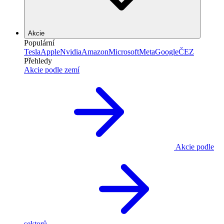
Akcie
Populární
Tesla
Apple
Nvidia
Amazon
Microsoft
Meta
Google
ČEZ
Přehledy
Akcie podle zemí
Akcie podle
sektorů