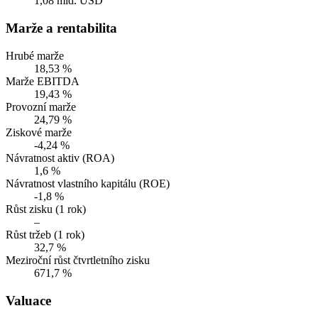
1,08 mld. USD
Marže a rentabilita
Hrubé marže
18,53 %
Marže EBITDA
19,43 %
Provozní marže
24,79 %
Ziskové marže
-4,24 %
Návratnost aktiv (ROA)
1,6 %
Návratnost vlastního kapitálu (ROE)
-1,8 %
Růst zisku (1 rok)
–
Růst tržeb (1 rok)
32,7 %
Meziroční růst čtvrtletního zisku
671,7 %
Valuace