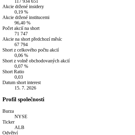
117 934 651
Akcie držené insidery
0,19 %
Akcie držené institucemi
96,40 %
Počet akcií na short
71 747
Akcie na short předchozí měsíc
67 794
Short z celkového počtu akcií
0,06 %
Short z volně obchodovaných akcií
0,07 %
Short Ratio
0,03
Datum short interest
15. 7. 2026
Profil společnosti
Burza
NYSE
Ticker
ALB
Odvětví