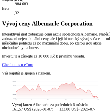
1 984 683
Beta
1,32
Vývoj ceny Albemarle Corporation
Interaktivní graf zobrazuje cenu akcie společnosti Albemarle. Nabízí
zobrazení nejen aktuální ceny, ale i její historický vývoj v čase — od
měsíčního pohledu až po maximální dobu, po kterou jsou akcie
obchodovány na burze.
Investujte a získejte až 10 000 Kč k prvnímu vkladu.
Chci bonus u eToro
Váš kapitál je spojen s rizikem.
209,11 US$
188,86 US$
168,61 US$
148,36 US$
133,80 US$
128,11 US$
7. 1.
11. 2.
18. 3.
27. 4.
1. 6.
6. 7.
Vývoj kurzu Albemarle za posledních 6 měsíců:
161,57 US$ (2026-01-07) → 133,80 US$ (2026-07-