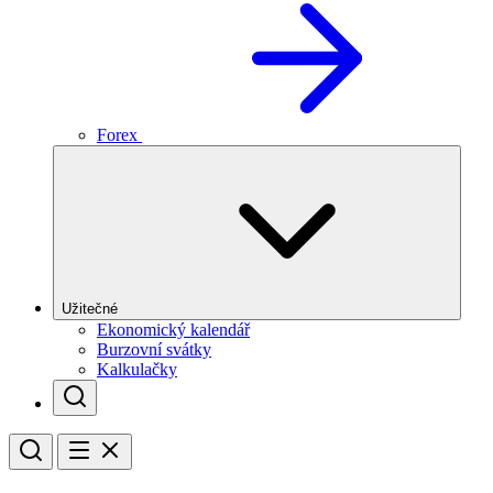
Forex
Užitečné
Ekonomický kalendář
Burzovní svátky
Kalkulačky