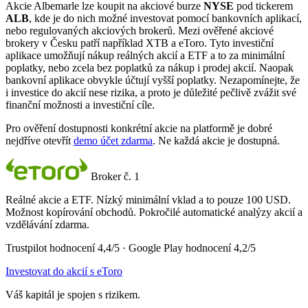
Akcie Albemarle lze koupit na akciové burze
NYSE
pod tickerem
ALB
, kde je do nich možné investovat pomocí bankovních aplikací,
nebo regulovaných akciových brokerů. Mezi ověřené akciové
brokery v Česku patří například XTB a eToro. Tyto investiční
aplikace umožňují nákup reálných akcií a ETF a to za minimální
poplatky, nebo zcela bez poplatků za nákup i prodej akcií. Naopak
bankovní aplikace obvykle účtují vyšší poplatky. Nezapomínejte, že
i investice do akcií nese rizika, a proto je důležité pečlivě zvážit své
finanční možnosti a investiční cíle.
Pro ověření dostupnosti konkrétní akcie na platformě je dobré
nejdříve otevřít
demo účet zdarma
. Ne každá akcie je dostupná.
Broker č. 1
Reálné akcie a ETF. Nízký minimální vklad a to pouze 100 USD.
Možnost kopírování obchodů. Pokročilé automatické analýzy akcií a
vzdělávání zdarma.
Trustpilot hodnocení 4,4/5 · Google Play hodnocení 4,2/5
Investovat do akcií s eToro
Váš kapitál je spojen s rizikem.