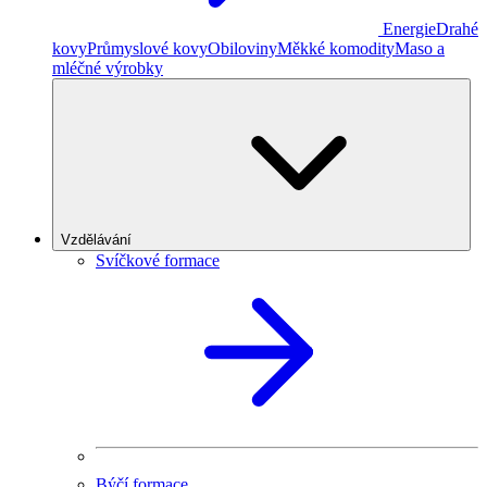
Energie
Drahé
kovy
Průmyslové kovy
Obiloviny
Měkké komodity
Maso a
mléčné výrobky
Vzdělávání
Svíčkové formace
Býčí formace