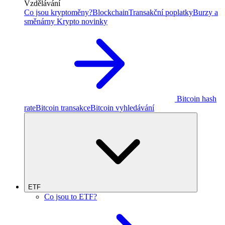
Vzdělávání
Co jsou kryptoměny?
Blockchain
Transakční poplatky
Burzy a
směnárny
Krypto novinky
Bitcoin hash
rate
Bitcoin transakce
Bitcoin vyhledávání
ETF
Co jsou to ETF?