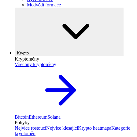
Medvědí formace
Krypto
Kryptoměny
Všechny kryptoměny
Bitcoin
Ethereum
Solana
Pohyby
Nejvíce rostoucí
Nejvíce klesající
Krypto heatmapa
Kategorie
kryptoměn