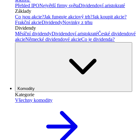
Přehled IPO
Největší firmy světa
Dividendoví aristokraté
Základy
Co jsou akcie?
Jak funguje akciový trh?
Jak koupit akcie?
Frakční akcie
Dividendy
Novinky z trhu
Dividendy
Měsíční dividendy
Dividendoví aristokraté
České dividendové
akcie
Německé dividendové akcie
Co je dividenda?
Komodity
Kategorie
Všechny komodity