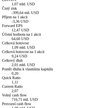
1,07 mld. USD
Čistý zisk
-399,64 mil. USD
Příjem na 1 akcii
-3,36 USD
Forward EPS
12,47 USD
Účetní hodnota na 1 akcii
64,60 USD
Celková hotovost
1,09 mld. USD
Celková hotovost na 1 akcii
9,24 USD
Celkový dluh
2,01 mld. USD
Poměr dluhu k vlastnímu kapitálu
0,20
Quick Ratio
1,11
Current Ratio
2,07
Volný cash flow
716,71 mil. USD
Provozní cash flow