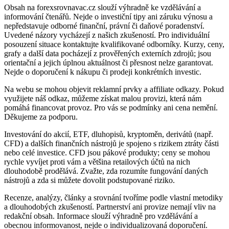
Obsah na forexsrovnavac.cz slouží výhradně ke vzdělávání a
informování čtenářů. Nejde o investiční tipy ani záruku výnosu a
nepředstavuje odborné finanční, právní či daňové poradenství.
Uvedené názory vycházejí z našich zkušeností. Pro individuální
posouzení situace kontaktujte kvalifikované odborníky. Kurzy, ceny,
grafy a další data pocházejí z prověřených externích zdrojů; jsou
orientační a jejich úplnou aktuálnost či přesnost nelze garantovat.
Nejde o doporučení k nákupu či prodeji konkrétních investic.
Na webu se mohou objevit reklamní prvky a affiliate odkazy. Pokud
využijete náš odkaz, můžeme získat malou provizi, která nám
pomáhá financovat provoz. Pro vás se podmínky ani cena nemění.
Děkujeme za podporu.
Investování do akcií, ETF, dluhopisů, kryptoměn, derivátů (např.
CFD) a dalších finančních nástrojů je spojeno s rizikem ztráty části
nebo celé investice. CFD jsou pákové produkty; ceny se mohou
rychle vyvíjet proti vám a většina retailových účtů na nich
dlouhodobě prodělává. Zvažte, zda rozumíte fungování daných
nástrojů a zda si můžete dovolit podstupované riziko.
Recenze, analýzy, články a srovnání tvoříme podle vlastní metodiky
a dlouhodobých zkušeností. Partnerství ani provize nemají vliv na
redakční obsah. Informace slouží výhradně pro vzdělávání a
obecnou informovanost, nejde o individualizovaná doporučení.