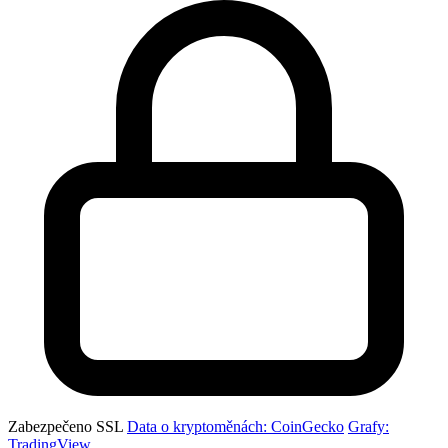
Zabezpečeno SSL
Data o kryptoměnách: CoinGecko
Grafy:
TradingView