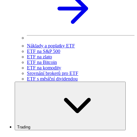
Náklady a poplatky ETF
ETF na S&P 500
ETF na zlato
ETF na Bitcoin
ETF na komodity
Srovnání brokerů pro ETF
ETF s měsíční dividendou
Trading