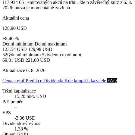
117 934 651 emitovaných akcií na trhu. Jde o závěrečný kurz z 6. 8.
2026; burza je momentálně zavřená.
Aktuální cena
128,90 USD
+8,46 %
Denní minimum
Denní maximum
123,54 USD
129,98 USD
52týdenní minimum
52týdenní maximum
69,81 USD
221,00 USD
Aktualizace 6. 8. 2026
Cena a graf
Predikce
Dividenda
Kde koupit
Ukazatele
FAQ
Tržní kapitalizace
15,20 mld. USD
P/E poměr
–
EPS
-3,36 USD
Dividendový výnos
1,38 %
Objem (24 h)