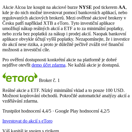
Akcie Alcoa lze koupit na akciové burze
NYSE
pod tickerem
AA
,
kde je do nich možné investovat pomocí bankovních aplikací, nebo
regulovaných akciových brokerů. Mezi ověřené akciové brokery v
Česku patří například XTB a eToro. Tyto investiční aplikace
umožňují nákup reálných akcií a ETF a to za minimální poplatky,
nebo zcela bez poplatků za nákup i prodej akcií. Naopak bankovní
aplikace obvykle účtují vyšší poplatky. Nezapomínejte, že i investice
do akcií nese rizika, a proto je důležité pečlivě zvážit své finanční
možnosti a investiční cíle.
Pro ověření dostupnosti konkrétní akcie na platformě je dobré
nejdříve otevřít
demo účet zdarma
. Ne každá akcie je dostupná.
Broker č. 1
Reálné akcie a ETF. Nízký minimální vklad a to pouze 100 USD.
Možnost kopírování obchodů. Pokročilé automatické analýzy akcií a
vzdělávání zdarma.
Trustpilot hodnocení 4,4/5 · Google Play hodnocení 4,2/5
Investovat do akcií s eToro
Váš kapitál je spojen s rizikem.