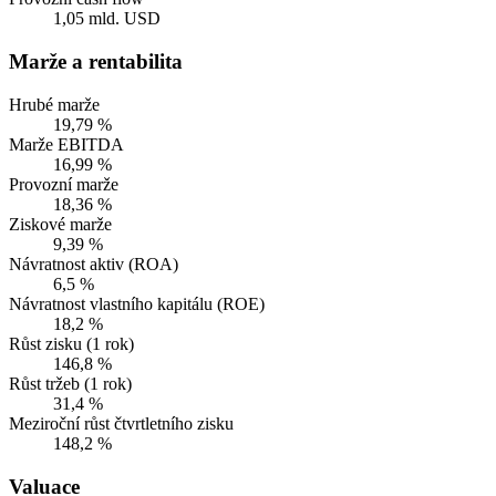
1,05 mld. USD
Marže a rentabilita
Hrubé marže
19,79 %
Marže EBITDA
16,99 %
Provozní marže
18,36 %
Ziskové marže
9,39 %
Návratnost aktiv (ROA)
6,5 %
Návratnost vlastního kapitálu (ROE)
18,2 %
Růst zisku (1 rok)
146,8 %
Růst tržeb (1 rok)
31,4 %
Meziroční růst čtvrtletního zisku
148,2 %
Valuace