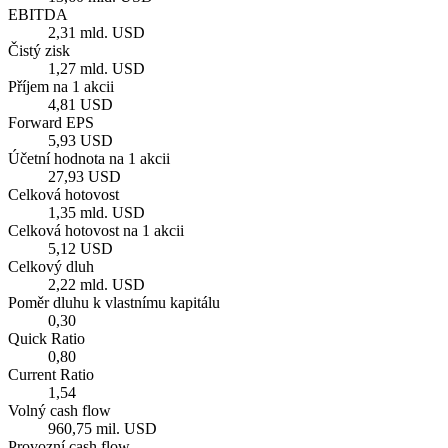
EBITDA
2,31 mld. USD
Čistý zisk
1,27 mld. USD
Příjem na 1 akcii
4,81 USD
Forward EPS
5,93 USD
Účetní hodnota na 1 akcii
27,93 USD
Celková hotovost
1,35 mld. USD
Celková hotovost na 1 akcii
5,12 USD
Celkový dluh
2,22 mld. USD
Poměr dluhu k vlastnímu kapitálu
0,30
Quick Ratio
0,80
Current Ratio
1,54
Volný cash flow
960,75 mil. USD
Provozní cash flow