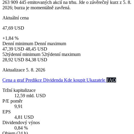
263 909 445 emitovaných akcií na trhu. Jde o závěrečný kurz z 5. 8.
2026; burza je momentálně zavřená.
Aktuální cena
47,69 USD
+1,84 %
Denní minimum
Denní maximum
47,39 USD
48,45 USD
52týdenní minimum
52týdenní maximum
28,92 USD
84,38 USD
Aktualizace 5. 8. 2026
Cena a graf
Predikce
Dividenda
Kde koupit
Ukazatele
FAQ
Tržní kapitalizace
12,59 mld. USD
P/E poměr
9,91
EPS
4,81 USD
Dividendový výnos
0,84 %
Objem (24 h)