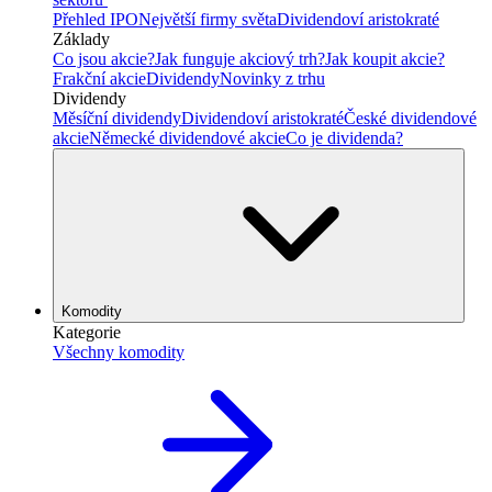
Přehled IPO
Největší firmy světa
Dividendoví aristokraté
Základy
Co jsou akcie?
Jak funguje akciový trh?
Jak koupit akcie?
Frakční akcie
Dividendy
Novinky z trhu
Dividendy
Měsíční dividendy
Dividendoví aristokraté
České dividendové
akcie
Německé dividendové akcie
Co je dividenda?
Komodity
Kategorie
Všechny komodity