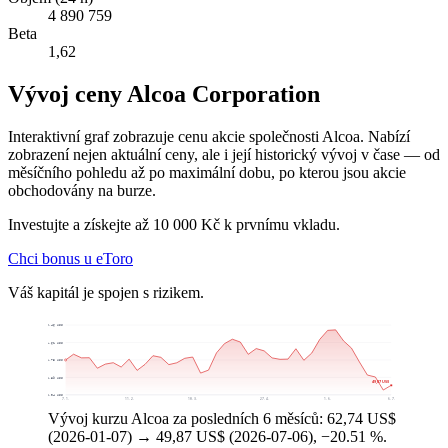
4 890 759
Beta
1,62
Vývoj ceny Alcoa Corporation
Interaktivní graf zobrazuje cenu akcie společnosti Alcoa. Nabízí
zobrazení nejen aktuální ceny, ale i její historický vývoj v čase — od
měsíčního pohledu až po maximální dobu, po kterou jsou akcie
obchodovány na burze.
Investujte a získejte až 10 000 Kč k prvnímu vkladu.
Chci bonus u eToro
Váš kapitál je spojen s rizikem.
80,46 US$
71,61 US$
62,75 US$
53,89 US$
49,87 US$
45,04 US$
7. 1.
11. 2.
18. 3.
27. 4.
1. 6.
6. 7.
Vývoj kurzu Alcoa za posledních 6 měsíců: 62,74 US$
(2026-01-07) → 49,87 US$ (2026-07-06), −20.51 %.