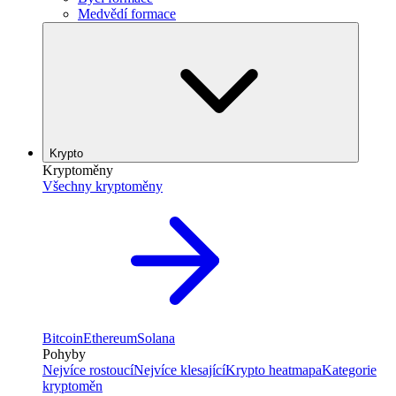
Medvědí formace
Krypto
Kryptoměny
Všechny kryptoměny
Bitcoin
Ethereum
Solana
Pohyby
Nejvíce rostoucí
Nejvíce klesající
Krypto heatmapa
Kategorie
kryptoměn