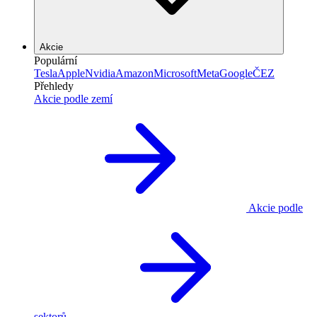
Akcie
Populární
Tesla
Apple
Nvidia
Amazon
Microsoft
Meta
Google
ČEZ
Přehledy
Akcie podle zemí
Akcie podle
sektorů