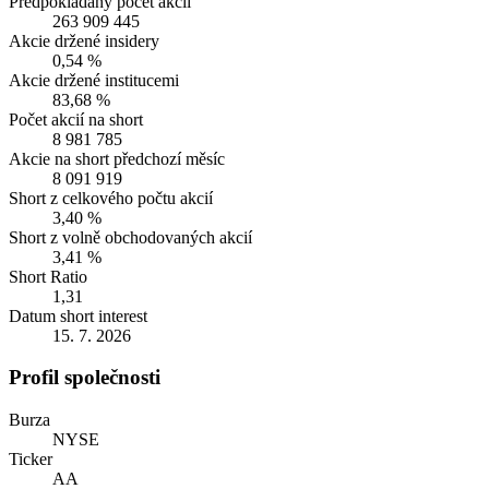
Předpokládaný počet akcií
263 909 445
Akcie držené insidery
0,54 %
Akcie držené institucemi
83,68 %
Počet akcií na short
8 981 785
Akcie na short předchozí měsíc
8 091 919
Short z celkového počtu akcií
3,40 %
Short z volně obchodovaných akcií
3,41 %
Short Ratio
1,31
Datum short interest
15. 7. 2026
Profil společnosti
Burza
NYSE
Ticker
AA