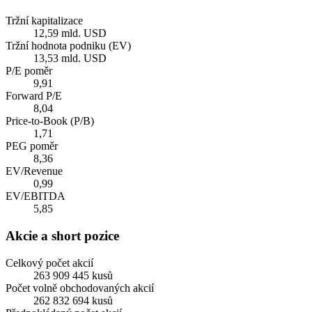
Tržní kapitalizace
12,59 mld. USD
Tržní hodnota podniku (EV)
13,53 mld. USD
P/E poměr
9,91
Forward P/E
8,04
Price-to-Book (P/B)
1,71
PEG poměr
8,36
EV/Revenue
0,99
EV/EBITDA
5,85
Akcie a short pozice
Celkový počet akcií
263 909 445 kusů
Počet volně obchodovaných akcií
262 832 694 kusů