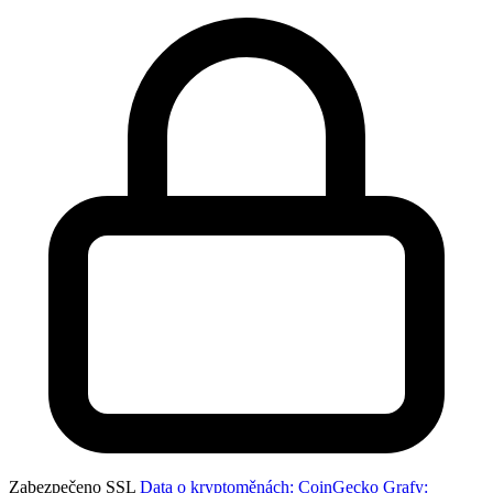
Zabezpečeno SSL
Data o kryptoměnách: CoinGecko
Grafy: