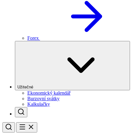
Forex
Užitečné
Ekonomický kalendář
Burzovní svátky
Kalkulačky