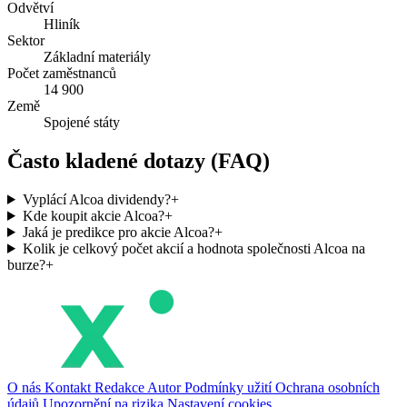
Odvětví
Hliník
Sektor
Základní materiály
Počet zaměstnanců
14 900
Země
Spojené státy
Často kladené dotazy (FAQ)
Vyplácí Alcoa dividendy?
+
Kde koupit akcie Alcoa?
+
Jaká je predikce pro akcie Alcoa?
+
Kolik je celkový počet akcií a hodnota společnosti Alcoa na
burze?
+
O nás
Kontakt
Redakce
Autor
Podmínky užití
Ochrana osobních
údajů
Upozornění na rizika
Nastavení cookies