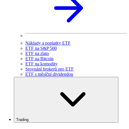
Náklady a poplatky ETF
ETF na S&P 500
ETF na zlato
ETF na Bitcoin
ETF na komodity
Srovnání brokerů pro ETF
ETF s měsíční dividendou
Trading