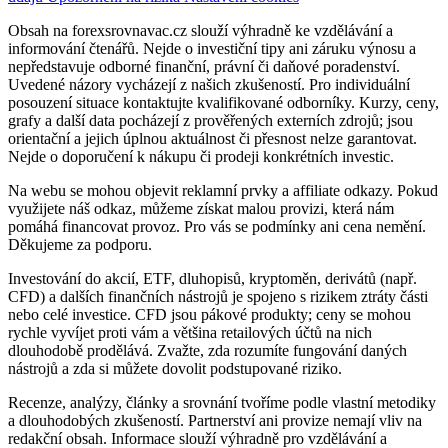
Obsah na forexsrovnavac.cz slouží výhradně ke vzdělávání a
informování čtenářů. Nejde o investiční tipy ani záruku výnosu a
nepředstavuje odborné finanční, právní či daňové poradenství.
Uvedené názory vycházejí z našich zkušeností. Pro individuální
posouzení situace kontaktujte kvalifikované odborníky. Kurzy, ceny,
grafy a další data pocházejí z prověřených externích zdrojů; jsou
orientační a jejich úplnou aktuálnost či přesnost nelze garantovat.
Nejde o doporučení k nákupu či prodeji konkrétních investic.
Na webu se mohou objevit reklamní prvky a affiliate odkazy. Pokud
využijete náš odkaz, můžeme získat malou provizi, která nám
pomáhá financovat provoz. Pro vás se podmínky ani cena nemění.
Děkujeme za podporu.
Investování do akcií, ETF, dluhopisů, kryptoměn, derivátů (např.
CFD) a dalších finančních nástrojů je spojeno s rizikem ztráty části
nebo celé investice. CFD jsou pákové produkty; ceny se mohou
rychle vyvíjet proti vám a většina retailových účtů na nich
dlouhodobě prodělává. Zvažte, zda rozumíte fungování daných
nástrojů a zda si můžete dovolit podstupované riziko.
Recenze, analýzy, články a srovnání tvoříme podle vlastní metodiky
a dlouhodobých zkušeností. Partnerství ani provize nemají vliv na
redakční obsah. Informace slouží výhradně pro vzdělávání a