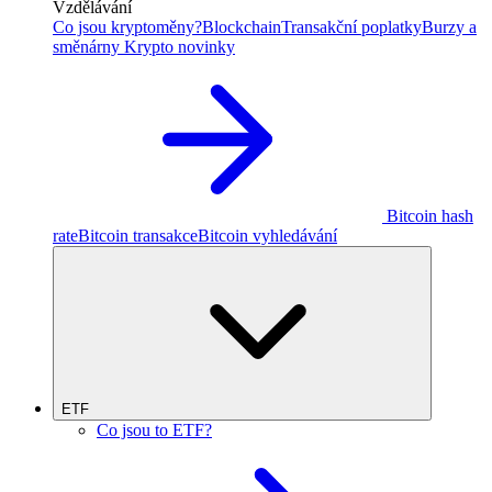
Vzdělávání
Co jsou kryptoměny?
Blockchain
Transakční poplatky
Burzy a
směnárny
Krypto novinky
Bitcoin hash
rate
Bitcoin transakce
Bitcoin vyhledávání
ETF
Co jsou to ETF?