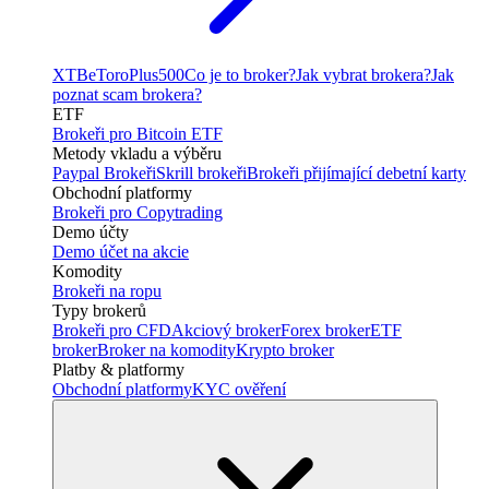
XTB
eToro
Plus500
Co je to broker?
Jak vybrat brokera?
Jak
poznat scam brokera?
ETF
Brokeři pro Bitcoin ETF
Metody vkladu a výběru
Paypal Brokeři
Skrill brokeři
Brokeři přijímající debetní karty
Obchodní platformy
Brokeři pro Copytrading
Demo účty
Demo účet na akcie
Komodity
Brokeři na ropu
Typy brokerů
Brokeři pro CFD
Akciový broker
Forex broker
ETF
broker
Broker na komodity
Krypto broker
Platby & platformy
Obchodní platformy
KYC ověření