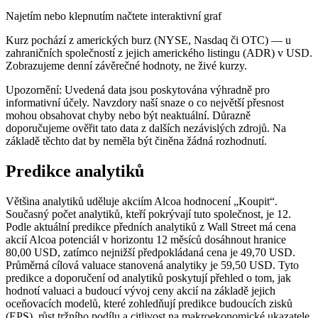
Najetím nebo klepnutím načtete interaktivní graf
Kurz pochází z amerických burz (NYSE, Nasdaq či OTC) — u
zahraničních společností z jejich amerického listingu (ADR) v USD.
Zobrazujeme denní závěrečné hodnoty, ne živé kurzy.
Upozornění: Uvedená data jsou poskytována výhradně pro
informativní účely. Navzdory naší snaze o co největší přesnost
mohou obsahovat chyby nebo být neaktuální. Důrazně
doporučujeme ověřit tato data z dalších nezávislých zdrojů. Na
základě těchto dat by neměla být činěna žádná rozhodnutí.
Predikce analytiků
Většina analytiků uděluje akciím Alcoa hodnocení „Koupit“.
Současný počet analytiků, kteří pokrývají tuto společnost, je 12.
Podle aktuální predikce předních analytiků z Wall Street má cena
akcií Alcoa potenciál v horizontu 12 měsíců dosáhnout hranice
80,00 USD, zatímco nejnižší předpokládaná cena je 49,70 USD.
Průměrná cílová valuace stanovená analytiky je 59,50 USD. Tyto
predikce a doporučení od analytiků poskytují přehled o tom, jak
hodnotí valuaci a budoucí vývoj ceny akcií na základě jejich
oceňovacích modelů, které zohledňují predikce budoucích zisků
(EPS), růst tržního podílu a citlivost na makroekonomické ukazatele.