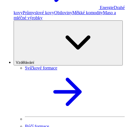
Energie
Drahé
kovy
Průmyslové kovy
Obiloviny
Měkké komodity
Maso a
mléčné výrobky
Vzdělávání
Svíčkové formace
Býčí formace