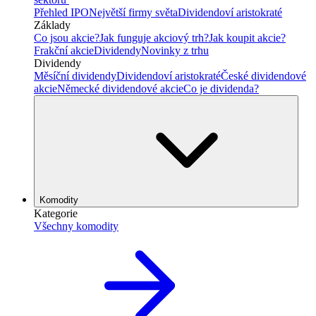
Přehled IPO
Největší firmy světa
Dividendoví aristokraté
Základy
Co jsou akcie?
Jak funguje akciový trh?
Jak koupit akcie?
Frakční akcie
Dividendy
Novinky z trhu
Dividendy
Měsíční dividendy
Dividendoví aristokraté
České dividendové
akcie
Německé dividendové akcie
Co je dividenda?
Komodity
Kategorie
Všechny komodity