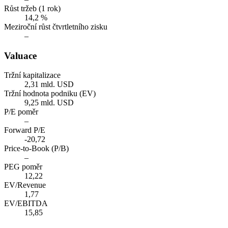
Růst tržeb (1 rok)
14,2 %
Meziroční růst čtvrtletního zisku
–
Valuace
Tržní kapitalizace
2,31 mld. USD
Tržní hodnota podniku (EV)
9,25 mld. USD
P/E poměr
–
Forward P/E
-20,72
Price-to-Book (P/B)
–
PEG poměr
12,22
EV/Revenue
1,77
EV/EBITDA
15,85