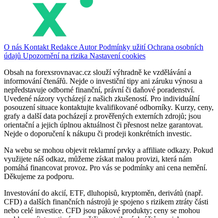
O nás
Kontakt
Redakce
Autor
Podmínky užití
Ochrana osobních
údajů
Upozornění na rizika
Nastavení cookies
Obsah na forexsrovnavac.cz slouží výhradně ke vzdělávání a
informování čtenářů. Nejde o investiční tipy ani záruku výnosu a
nepředstavuje odborné finanční, právní či daňové poradenství.
Uvedené názory vycházejí z našich zkušeností. Pro individuální
posouzení situace kontaktujte kvalifikované odborníky. Kurzy, ceny,
grafy a další data pocházejí z prověřených externích zdrojů; jsou
orientační a jejich úplnou aktuálnost či přesnost nelze garantovat.
Nejde o doporučení k nákupu či prodeji konkrétních investic.
Na webu se mohou objevit reklamní prvky a affiliate odkazy. Pokud
využijete náš odkaz, můžeme získat malou provizi, která nám
pomáhá financovat provoz. Pro vás se podmínky ani cena nemění.
Děkujeme za podporu.
Investování do akcií, ETF, dluhopisů, kryptoměn, derivátů (např.
CFD) a dalších finančních nástrojů je spojeno s rizikem ztráty části
nebo celé investice. CFD jsou pákové produkty; ceny se mohou