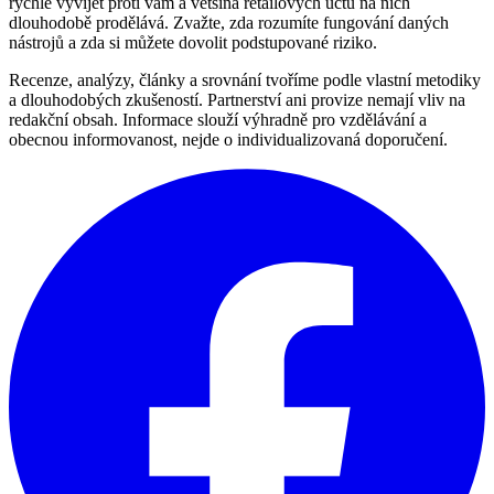
rychle vyvíjet proti vám a většina retailových účtů na nich
dlouhodobě prodělává. Zvažte, zda rozumíte fungování daných
nástrojů a zda si můžete dovolit podstupované riziko.
Recenze, analýzy, články a srovnání tvoříme podle vlastní metodiky
a dlouhodobých zkušeností. Partnerství ani provize nemají vliv na
redakční obsah. Informace slouží výhradně pro vzdělávání a
obecnou informovanost, nejde o individualizovaná doporučení.