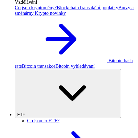
Vzdělávání
Co jsou kryptoměny?
Blockchain
Transakční poplatky
Burzy a
směnárny
Krypto novinky
Bitcoin hash
rate
Bitcoin transakce
Bitcoin vyhledávání
ETF
Co jsou to ETF?