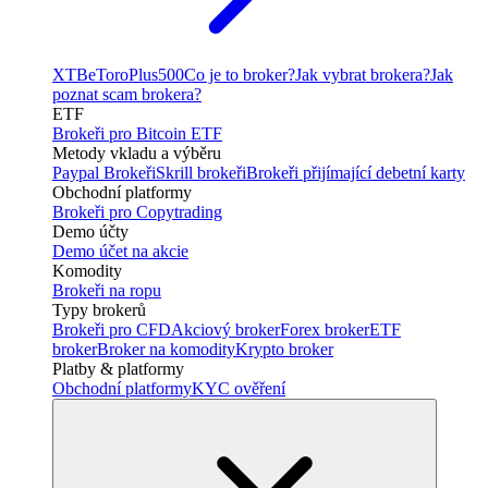
XTB
eToro
Plus500
Co je to broker?
Jak vybrat brokera?
Jak
poznat scam brokera?
ETF
Brokeři pro Bitcoin ETF
Metody vkladu a výběru
Paypal Brokeři
Skrill brokeři
Brokeři přijímající debetní karty
Obchodní platformy
Brokeři pro Copytrading
Demo účty
Demo účet na akcie
Komodity
Brokeři na ropu
Typy brokerů
Brokeři pro CFD
Akciový broker
Forex broker
ETF
broker
Broker na komodity
Krypto broker
Platby & platformy
Obchodní platformy
KYC ověření