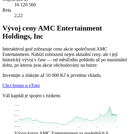
16 120 560
Beta
2,22
Vývoj ceny AMC Entertainment
Holdings, Inc
Interaktivní graf zobrazuje cenu akcie společnosti AMC
Entertainment. Nabízí zobrazení nejen aktuální ceny, ale i její
historický vývoj v čase — od měsíčního pohledu až po maximální
dobu, po kterou jsou akcie obchodovány na burze.
Investujte a získejte až 10 000 Kč k prvnímu vkladu.
Chci bonus u eToro
Váš kapitál je spojen s rizikem.
2,98 US$
2,44 US$
1,8900 US$
1,8900 US$
1,3448 US$
0,7996 US$
5. 1.
9. 2.
16. 3.
23. 4.
28. 5.
2. 7.
Vývoj kurzu AMC Entertainment za posledních 6