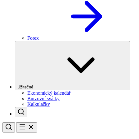
Forex
Užitečné
Ekonomický kalendář
Burzovní svátky
Kalkulačky