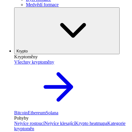
Medvědí formace
Krypto
Kryptoměny
Všechny kryptoměny
Bitcoin
Ethereum
Solana
Pohyby
Nejvíce rostoucí
Nejvíce klesající
Krypto heatmapa
Kategorie
kryptoměn