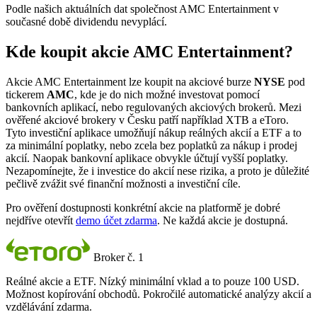
Podle našich aktuálních dat společnost AMC Entertainment v
současné době dividendu nevyplácí.
Kde koupit akcie AMC Entertainment?
Akcie AMC Entertainment lze koupit na akciové burze
NYSE
pod
tickerem
AMC
, kde je do nich možné investovat pomocí
bankovních aplikací, nebo regulovaných akciových brokerů. Mezi
ověřené akciové brokery v Česku patří například XTB a eToro.
Tyto investiční aplikace umožňují nákup reálných akcií a ETF a to
za minimální poplatky, nebo zcela bez poplatků za nákup i prodej
akcií. Naopak bankovní aplikace obvykle účtují vyšší poplatky.
Nezapomínejte, že i investice do akcií nese rizika, a proto je důležité
pečlivě zvážit své finanční možnosti a investiční cíle.
Pro ověření dostupnosti konkrétní akcie na platformě je dobré
nejdříve otevřít
demo účet zdarma
. Ne každá akcie je dostupná.
Broker č. 1
Reálné akcie a ETF. Nízký minimální vklad a to pouze 100 USD.
Možnost kopírování obchodů. Pokročilé automatické analýzy akcií a
vzdělávání zdarma.