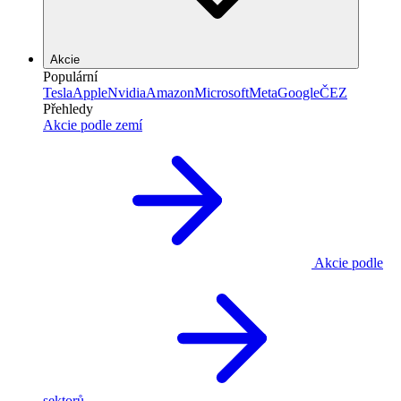
Akcie
Populární
Tesla
Apple
Nvidia
Amazon
Microsoft
Meta
Google
ČEZ
Přehledy
Akcie podle zemí
Akcie podle
sektorů