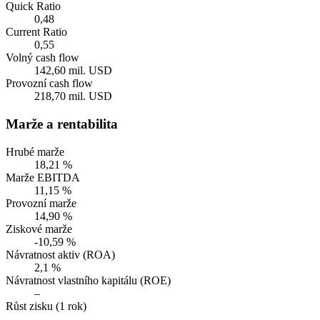
Quick Ratio
0,48
Current Ratio
0,55
Volný cash flow
142,60 mil. USD
Provozní cash flow
218,70 mil. USD
Marže a rentabilita
Hrubé marže
18,21 %
Marže EBITDA
11,15 %
Provozní marže
14,90 %
Ziskové marže
-10,59 %
Návratnost aktiv (ROA)
2,1 %
Návratnost vlastního kapitálu (ROE)
–
Růst zisku (1 rok)
–