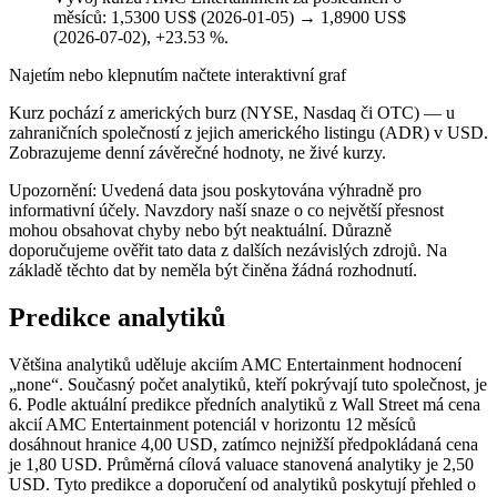
měsíců: 1,5300 US$ (2026-01-05) → 1,8900 US$
(2026-07-02), +23.53 %.
Najetím nebo klepnutím načtete interaktivní graf
Kurz pochází z amerických burz (NYSE, Nasdaq či OTC) — u
zahraničních společností z jejich amerického listingu (ADR) v USD.
Zobrazujeme denní závěrečné hodnoty, ne živé kurzy.
Upozornění: Uvedená data jsou poskytována výhradně pro
informativní účely. Navzdory naší snaze o co největší přesnost
mohou obsahovat chyby nebo být neaktuální. Důrazně
doporučujeme ověřit tato data z dalších nezávislých zdrojů. Na
základě těchto dat by neměla být činěna žádná rozhodnutí.
Predikce analytiků
Většina analytiků uděluje akciím AMC Entertainment hodnocení
„none“. Současný počet analytiků, kteří pokrývají tuto společnost, je
6. Podle aktuální predikce předních analytiků z Wall Street má cena
akcií AMC Entertainment potenciál v horizontu 12 měsíců
dosáhnout hranice 4,00 USD, zatímco nejnižší předpokládaná cena
je 1,80 USD. Průměrná cílová valuace stanovená analytiky je 2,50
USD. Tyto predikce a doporučení od analytiků poskytují přehled o