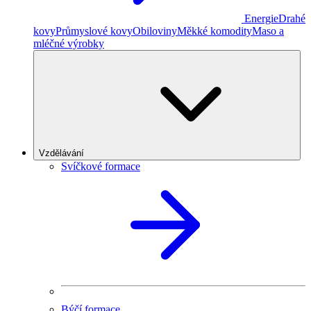
Energie
Drahé
kovy
Průmyslové kovy
Obiloviny
Měkké komodity
Maso a
mléčné výrobky
Vzdělávání
Svíčkové formace
Býčí formace