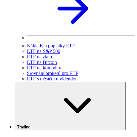
Náklady a poplatky ETF
ETF na S&P 500
ETF na zlato
ETF na Bitcoin
ETF na komodity
Srovnání brokerů pro ETF
ETF s měsíční dividendou
Trading