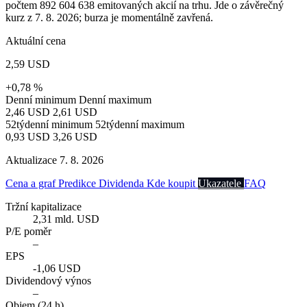
počtem 892 604 638 emitovaných akcií na trhu. Jde o závěrečný
kurz z 7. 8. 2026; burza je momentálně zavřená.
Aktuální cena
2,59 USD
+0,78 %
Denní minimum
Denní maximum
2,46 USD
2,61 USD
52týdenní minimum
52týdenní maximum
0,93 USD
3,26 USD
Aktualizace 7. 8. 2026
Cena a graf
Predikce
Dividenda
Kde koupit
Ukazatele
FAQ
Tržní kapitalizace
2,31 mld. USD
P/E poměr
–
EPS
-1,06 USD
Dividendový výnos
–
Objem (24 h)