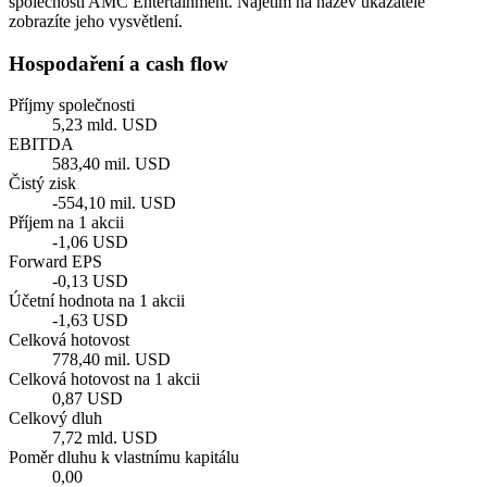
společnosti AMC Entertainment. Najetím na název ukazatele
zobrazíte jeho vysvětlení.
Hospodaření a cash flow
Příjmy společnosti
5,23 mld. USD
EBITDA
583,40 mil. USD
Čistý zisk
-554,10 mil. USD
Příjem na 1 akcii
-1,06 USD
Forward EPS
-0,13 USD
Účetní hodnota na 1 akcii
-1,63 USD
Celková hotovost
778,40 mil. USD
Celková hotovost na 1 akcii
0,87 USD
Celkový dluh
7,72 mld. USD
Poměr dluhu k vlastnímu kapitálu
0,00