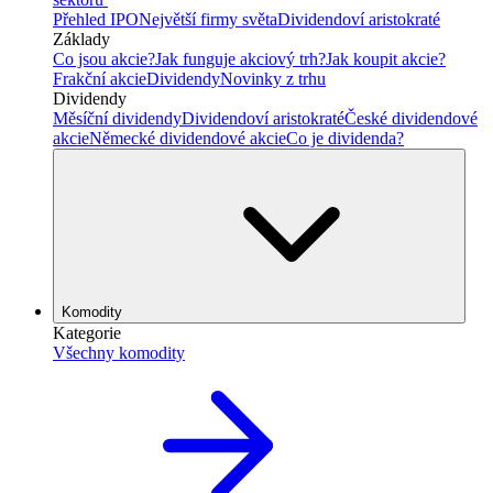
Přehled IPO
Největší firmy světa
Dividendoví aristokraté
Základy
Co jsou akcie?
Jak funguje akciový trh?
Jak koupit akcie?
Frakční akcie
Dividendy
Novinky z trhu
Dividendy
Měsíční dividendy
Dividendoví aristokraté
České dividendové
akcie
Německé dividendové akcie
Co je dividenda?
Komodity
Kategorie
Všechny komodity