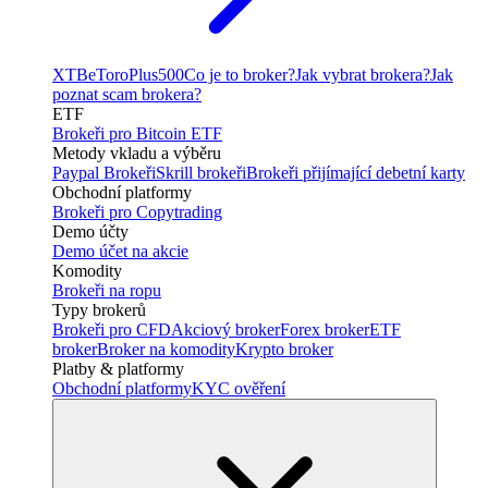
XTB
eToro
Plus500
Co je to broker?
Jak vybrat brokera?
Jak
poznat scam brokera?
ETF
Brokeři pro Bitcoin ETF
Metody vkladu a výběru
Paypal Brokeři
Skrill brokeři
Brokeři přijímající debetní karty
Obchodní platformy
Brokeři pro Copytrading
Demo účty
Demo účet na akcie
Komodity
Brokeři na ropu
Typy brokerů
Brokeři pro CFD
Akciový broker
Forex broker
ETF
broker
Broker na komodity
Krypto broker
Platby & platformy
Obchodní platformy
KYC ověření