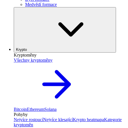
Medvědí formace
Krypto
Kryptoměny
Všechny kryptoměny
Bitcoin
Ethereum
Solana
Pohyby
Nejvíce rostoucí
Nejvíce klesající
Krypto heatmapa
Kategorie
kryptoměn