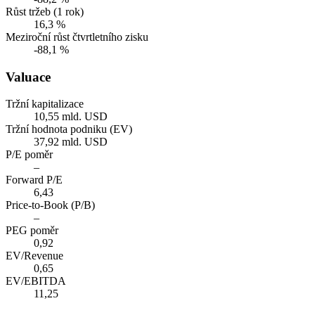
Růst tržeb (1 rok)
16,3 %
Meziroční růst čtvrtletního zisku
-88,1 %
Valuace
Tržní kapitalizace
10,55 mld. USD
Tržní hodnota podniku (EV)
37,92 mld. USD
P/E poměr
–
Forward P/E
6,43
Price-to-Book (P/B)
–
PEG poměr
0,92
EV/Revenue
0,65
EV/EBITDA
11,25