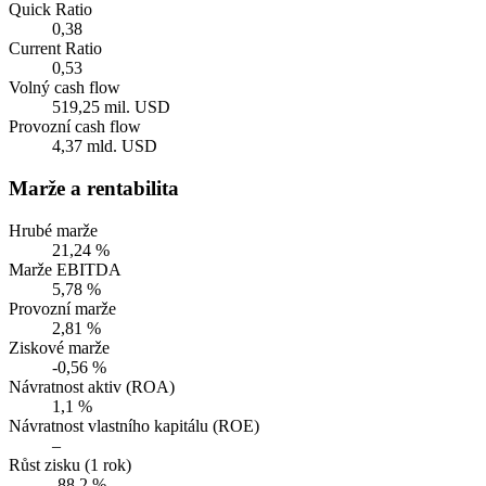
Quick Ratio
0,38
Current Ratio
0,53
Volný cash flow
519,25 mil. USD
Provozní cash flow
4,37 mld. USD
Marže a rentabilita
Hrubé marže
21,24 %
Marže EBITDA
5,78 %
Provozní marže
2,81 %
Ziskové marže
-0,56 %
Návratnost aktiv (ROA)
1,1 %
Návratnost vlastního kapitálu (ROE)
–
Růst zisku (1 rok)
-88,2 %