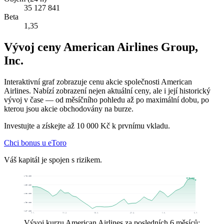
35 127 841
Beta
1,35
Vývoj ceny American Airlines Group,
Inc.
Interaktivní graf zobrazuje cenu akcie společnosti American
Airlines. Nabízí zobrazení nejen aktuální ceny, ale i její historický
vývoj v čase — od měsíčního pohledu až po maximální dobu, po
kterou jsou akcie obchodovány na burze.
Investujte a získejte až 10 000 Kč k prvnímu vkladu.
Chci bonus u eToro
Váš kapitál je spojen s rizikem.
18,78 US$
17,75 US$
16,50 US$
14,22 US$
11,95 US$
9,67 US$
7. 1.
11. 2.
18. 3.
27. 4.
1. 6.
6. 7.
Vývoj kurzu American Airlines za posledních 6 měsíců: