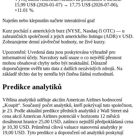
15,99 US$ (2026-01-07) → 17,75 US$ (2026-07-06),
+11.01 %.
Najetím nebo klepnutím načtete interaktivní graf
Kurz pochází z amerických burz (NYSE, Nasdaq či OTC) — u
zahraničních společností z jejich amerického listingu (ADR) v USD.
Zobrazujeme denní závěrečné hodnoty, ne živé kurzy.
Upozornění: Uvedená data jsou poskytována výhradně pro
informativní účely. Navzdory naší snaze o co největší přesnost
mohou obsahovat chyby nebo být neaktuální. Důrazně
doporučujeme ověřit tato data z dalších nezávislých zdrojů. Na
základě těchto dat by neměla být činěna žádná rozhodnutí.
Predikce analytiků
Většina analytiků uděluje akciím American Airlines hodnocení
„Koupit“. Současný počet analytiků, kteří pokrývají tuto společnost,
je 23. Podle aktuální predikce předních analytiků z Wall Street má
cena akcií American Airlines potenciál v horizontu 12 měsíců
dosáhnout hranice 25,00 USD, zatímco nejnižší předpokládaná cena
je 10,30 USD. Průměrná cílová valuace stanovená analytiky je
19,00 USD. Tyto predikce a doporučení od analytiků poskytují