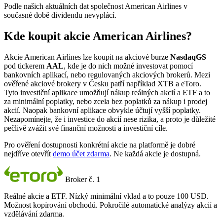
Podle našich aktuálních dat společnost American Airlines v
současné době dividendu nevyplácí.
Kde koupit akcie American Airlines?
Akcie American Airlines lze koupit na akciové burze
NasdaqGS
pod tickerem
AAL
, kde je do nich možné investovat pomocí
bankovních aplikací, nebo regulovaných akciových brokerů. Mezi
ověřené akciové brokery v Česku patří například XTB a eToro.
Tyto investiční aplikace umožňují nákup reálných akcií a ETF a to
za minimální poplatky, nebo zcela bez poplatků za nákup i prodej
akcií. Naopak bankovní aplikace obvykle účtují vyšší poplatky.
Nezapomínejte, že i investice do akcií nese rizika, a proto je důležité
pečlivě zvážit své finanční možnosti a investiční cíle.
Pro ověření dostupnosti konkrétní akcie na platformě je dobré
nejdříve otevřít
demo účet zdarma
. Ne každá akcie je dostupná.
Broker č. 1
Reálné akcie a ETF. Nízký minimální vklad a to pouze 100 USD.
Možnost kopírování obchodů. Pokročilé automatické analýzy akcií a
vzdělávání zdarma.