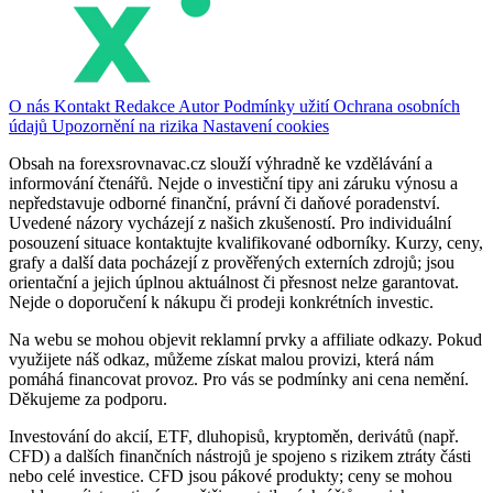
O nás
Kontakt
Redakce
Autor
Podmínky užití
Ochrana osobních
údajů
Upozornění na rizika
Nastavení cookies
Obsah na forexsrovnavac.cz slouží výhradně ke vzdělávání a
informování čtenářů. Nejde o investiční tipy ani záruku výnosu a
nepředstavuje odborné finanční, právní či daňové poradenství.
Uvedené názory vycházejí z našich zkušeností. Pro individuální
posouzení situace kontaktujte kvalifikované odborníky. Kurzy, ceny,
grafy a další data pocházejí z prověřených externích zdrojů; jsou
orientační a jejich úplnou aktuálnost či přesnost nelze garantovat.
Nejde o doporučení k nákupu či prodeji konkrétních investic.
Na webu se mohou objevit reklamní prvky a affiliate odkazy. Pokud
využijete náš odkaz, můžeme získat malou provizi, která nám
pomáhá financovat provoz. Pro vás se podmínky ani cena nemění.
Děkujeme za podporu.
Investování do akcií, ETF, dluhopisů, kryptoměn, derivátů (např.
CFD) a dalších finančních nástrojů je spojeno s rizikem ztráty části
nebo celé investice. CFD jsou pákové produkty; ceny se mohou