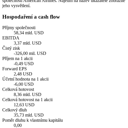
společnosti American Airlines. Najetím na název ukazatele zobrazíte
jeho vysvětlení.
Hospodaření a cash flow
Příjmy společnosti
58,34 mld. USD
EBITDA
3,37 mld. USD
Čistý zisk
-326,00 mil. USD
Příjem na 1 akcii
-0,49 USD
Forward EPS
2,48 USD
Účetní hodnota na 1 akcii
-6,00 USD
Celková hotovost
8,36 mld. USD
Celková hotovost na 1 akcii
12,63 USD
Celkový dluh
35,73 mld. USD
Poměr dluhu k vlastnímu kapitálu
0,00