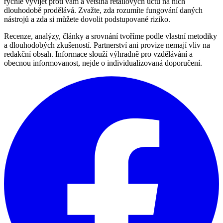
rychle vyvíjet proti vám a většina retailových účtů na nich
dlouhodobě prodělává. Zvažte, zda rozumíte fungování daných
nástrojů a zda si můžete dovolit podstupované riziko.
Recenze, analýzy, články a srovnání tvoříme podle vlastní metodiky
a dlouhodobých zkušeností. Partnerství ani provize nemají vliv na
redakční obsah. Informace slouží výhradně pro vzdělávání a
obecnou informovanost, nejde o individualizovaná doporučení.