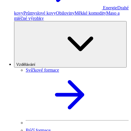
Energie
Drahé
kovy
Průmyslové kovy
Obiloviny
Měkké komodity
Maso a
mléčné výrobky
Vzdělávání
Svíčkové formace
Býčí formace