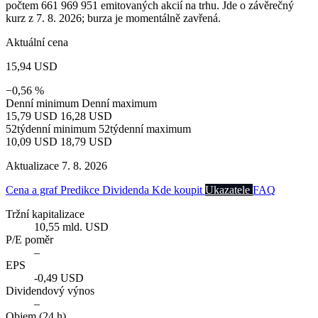
počtem 661 969 951 emitovaných akcií na trhu. Jde o závěrečný
kurz z 7. 8. 2026; burza je momentálně zavřená.
Aktuální cena
15,94 USD
−0,56 %
Denní minimum
Denní maximum
15,79 USD
16,28 USD
52týdenní minimum
52týdenní maximum
10,09 USD
18,79 USD
Aktualizace 7. 8. 2026
Cena a graf
Predikce
Dividenda
Kde koupit
Ukazatele
FAQ
Tržní kapitalizace
10,55 mld. USD
P/E poměr
–
EPS
-0,49 USD
Dividendový výnos
–
Objem (24 h)