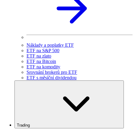
Náklady a poplatky ETF
ETF na S&P 500
ETF na zlato
ETF na Bitcoin
ETF na komodity
Srovnání brokerů pro ETF
ETF s měsíční dividendou
Trading