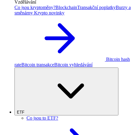
Vzdělávání
Co jsou kryptoměny?
Blockchain
Transakční poplatky
Burzy a
směnárny
Krypto novinky
Bitcoin hash
rate
Bitcoin transakce
Bitcoin vyhledávání
ETF
Co jsou to ETF?