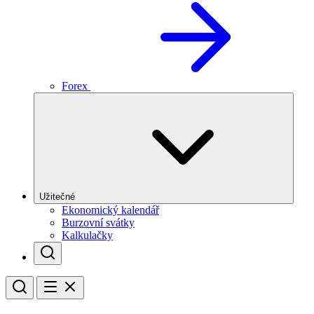
Forex
Užitečné
Ekonomický kalendář
Burzovní svátky
Kalkulačky