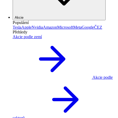
Akcie
Populární
Tesla
Apple
Nvidia
Amazon
Microsoft
Meta
Google
ČEZ
Přehledy
Akcie podle zemí
Akcie podle
sektorů