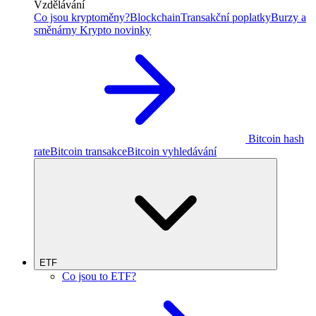
Vzdělávání
Co jsou kryptoměny?
Blockchain
Transakční poplatky
Burzy a
směnárny
Krypto novinky
Bitcoin hash
rate
Bitcoin transakce
Bitcoin vyhledávání
ETF
Co jsou to ETF?