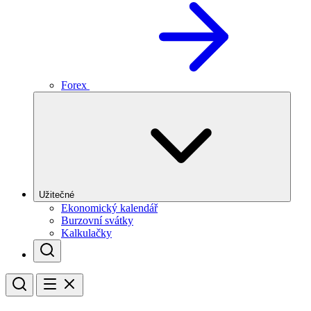
Forex
Užitečné
Ekonomický kalendář
Burzovní svátky
Kalkulačky