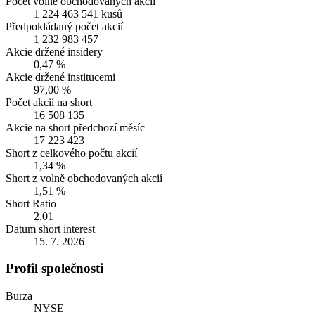
Počet volně obchodovaných akcií
1 224 463 541 kusů
Předpokládaný počet akcií
1 232 983 457
Akcie držené insidery
0,47 %
Akcie držené institucemi
97,00 %
Počet akcií na short
16 508 135
Akcie na short předchozí měsíc
17 223 423
Short z celkového počtu akcií
1,34 %
Short z volně obchodovaných akcií
1,51 %
Short Ratio
2,01
Datum short interest
15. 7. 2026
Profil společnosti
Burza
NYSE