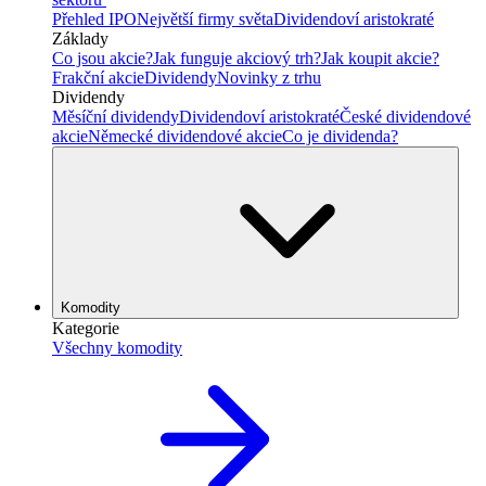
Přehled IPO
Největší firmy světa
Dividendoví aristokraté
Základy
Co jsou akcie?
Jak funguje akciový trh?
Jak koupit akcie?
Frakční akcie
Dividendy
Novinky z trhu
Dividendy
Měsíční dividendy
Dividendoví aristokraté
České dividendové
akcie
Německé dividendové akcie
Co je dividenda?
Komodity
Kategorie
Všechny komodity