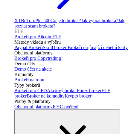
XTB
eToro
Plus500
Co je to broker?
Jak vybrat brokera?
Jak
poznat scam brokera?
ETF
Brokeři pro Bitcoin ETF
Metody vkladu a výběru
Paypal Brokeři
Skrill brokeři
Brokeři přijímající debetní karty
Obchodní platformy
Brokeři pro Copytrading
Demo účty
Demo účet na akcie
Komodity
Brokeři na ropu
Typy brokerů
Brokeři pro CFD
Akciový broker
Forex broker
ETF
broker
Broker na komodity
Krypto broker
Platby & platformy
Obchodní platformy
KYC ověření