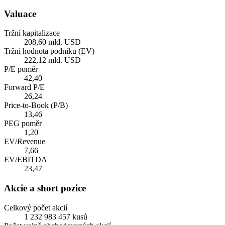
Valuace
Tržní kapitalizace
208,60 mld. USD
Tržní hodnota podniku (EV)
222,12 mld. USD
P/E poměr
42,40
Forward P/E
26,24
Price-to-Book (P/B)
13,46
PEG poměr
1,20
EV/Revenue
7,66
EV/EBITDA
23,47
Akcie a short pozice
Celkový počet akcií
1 232 983 457 kusů