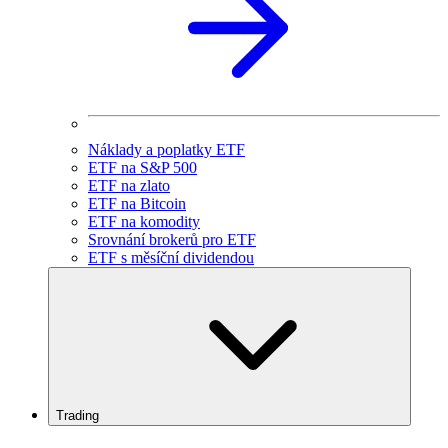
Náklady a poplatky ETF
ETF na S&P 500
ETF na zlato
ETF na Bitcoin
ETF na komodity
Srovnání brokerů pro ETF
ETF s měsíční dividendou
Trading