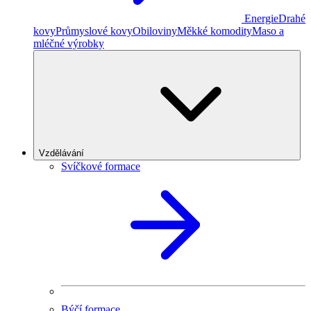
Energie
Drahé
kovy
Průmyslové kovy
Obiloviny
Měkké komodity
Maso a
mléčné výrobky
Vzdělávání
Svíčkové formace
Býčí formace