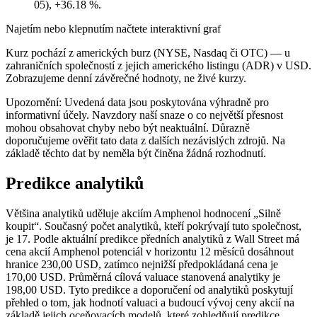
05), +36.18 %.
Najetím nebo klepnutím načtete interaktivní graf
Kurz pochází z amerických burz (NYSE, Nasdaq či OTC) — u
zahraničních společností z jejich amerického listingu (ADR) v USD.
Zobrazujeme denní závěrečné hodnoty, ne živé kurzy.
Upozornění: Uvedená data jsou poskytována výhradně pro
informativní účely. Navzdory naší snaze o co největší přesnost
mohou obsahovat chyby nebo být neaktuální. Důrazně
doporučujeme ověřit tato data z dalších nezávislých zdrojů. Na
základě těchto dat by neměla být činěna žádná rozhodnutí.
Predikce analytiků
Většina analytiků uděluje akciím Amphenol hodnocení „Silně
koupit“. Současný počet analytiků, kteří pokrývají tuto společnost,
je 17. Podle aktuální predikce předních analytiků z Wall Street má
cena akcií Amphenol potenciál v horizontu 12 měsíců dosáhnout
hranice 230,00 USD, zatímco nejnižší předpokládaná cena je
170,00 USD. Průměrná cílová valuace stanovená analytiky je
198,00 USD. Tyto predikce a doporučení od analytiků poskytují
přehled o tom, jak hodnotí valuaci a budoucí vývoj ceny akcií na
základě jejich oceňovacích modelů, které zohledňují predikce