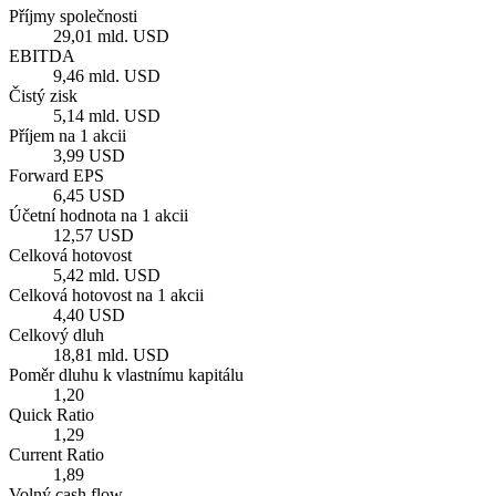
Příjmy společnosti
29,01 mld. USD
EBITDA
9,46 mld. USD
Čistý zisk
5,14 mld. USD
Příjem na 1 akcii
3,99 USD
Forward EPS
6,45 USD
Účetní hodnota na 1 akcii
12,57 USD
Celková hotovost
5,42 mld. USD
Celková hotovost na 1 akcii
4,40 USD
Celkový dluh
18,81 mld. USD
Poměr dluhu k vlastnímu kapitálu
1,20
Quick Ratio
1,29
Current Ratio
1,89
Volný cash flow