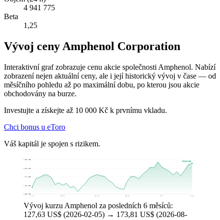
4 941 775
Beta
1,25
Vývoj ceny Amphenol Corporation
Interaktivní graf zobrazuje cenu akcie společnosti Amphenol. Nabízí
zobrazení nejen aktuální ceny, ale i její historický vývoj v čase — od
měsíčního pohledu až po maximální dobu, po kterou jsou akcie
obchodovány na burze.
Investujte a získejte až 10 000 Kč k prvnímu vkladu.
Chci bonus u eToro
Váš kapitál je spojen s rizikem.
180,89 US$
173,81 US$
164,31 US$
147,74 US$
131,16 US$
114,58 US$
5. 2.
12. 3.
21. 4.
26. 5.
6. 7.
5. 8.
Vývoj kurzu Amphenol za posledních 6 měsíců:
127,63 US$ (2026-02-05) → 173,81 US$ (2026-08-