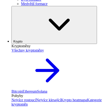
Medvědí formace
Krypto
Kryptoměny
Všechny kryptoměny
Bitcoin
Ethereum
Solana
Pohyby
Nejvíce rostoucí
Nejvíce klesající
Krypto heatmapa
Kategorie
kryptoměn