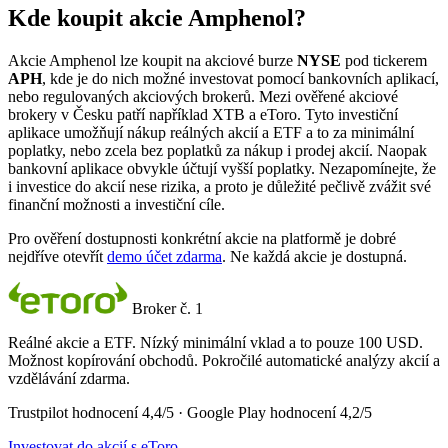
Kde koupit akcie Amphenol?
Akcie Amphenol lze koupit na akciové burze
NYSE
pod tickerem
APH
, kde je do nich možné investovat pomocí bankovních aplikací,
nebo regulovaných akciových brokerů. Mezi ověřené akciové
brokery v Česku patří například XTB a eToro. Tyto investiční
aplikace umožňují nákup reálných akcií a ETF a to za minimální
poplatky, nebo zcela bez poplatků za nákup i prodej akcií. Naopak
bankovní aplikace obvykle účtují vyšší poplatky. Nezapomínejte, že
i investice do akcií nese rizika, a proto je důležité pečlivě zvážit své
finanční možnosti a investiční cíle.
Pro ověření dostupnosti konkrétní akcie na platformě je dobré
nejdříve otevřít
demo účet zdarma
. Ne každá akcie je dostupná.
Broker č. 1
Reálné akcie a ETF. Nízký minimální vklad a to pouze 100 USD.
Možnost kopírování obchodů. Pokročilé automatické analýzy akcií a
vzdělávání zdarma.
Trustpilot hodnocení 4,4/5 · Google Play hodnocení 4,2/5
Investovat do akcií s eToro