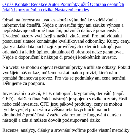
O nás
Kontakt
Redakce
Autor
Podmínky užití
Ochrana osobních
údajů
Upozornění na rizika
Nastavení cookies
Obsah na forexsrovnavac.cz slouží výhradně ke vzdělávání a
informování čtenářů. Nejde o investiční tipy ani záruku výnosu a
nepředstavuje odborné finanční, právní či daňové poradenství.
Uvedené názory vycházejí z našich zkušeností. Pro individuální
posouzení situace kontaktujte kvalifikované odborníky. Kurzy, ceny,
grafy a další data pocházejí z prověřených externích zdrojů; jsou
orientační a jejich úplnou aktuálnost či přesnost nelze garantovat.
Nejde o doporučení k nákupu či prodeji konkrétních investic.
Na webu se mohou objevit reklamní prvky a affiliate odkazy. Pokud
využijete náš odkaz, můžeme získat malou provizi, která nám
pomáhá financovat provoz. Pro vás se podmínky ani cena nemění.
Děkujeme za podporu.
Investování do akcií, ETF, dluhopisů, kryptoměn, derivátů (např.
CFD) a dalších finančních nástrojů je spojeno s rizikem ztráty části
nebo celé investice. CFD jsou pákové produkty; ceny se mohou
rychle vyvíjet proti vám a většina retailových účtů na nich
dlouhodobě prodělává. Zvažte, zda rozumíte fungování daných
nástrojů a zda si můžete dovolit podstupované riziko.
Recenze, analýzy, články a srovnání tvoříme podle vlastní metodiky