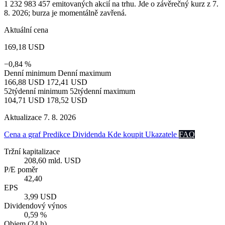
1 232 983 457 emitovaných akcií na trhu. Jde o závěrečný kurz z 7.
8. 2026; burza je momentálně zavřená.
Aktuální cena
169,18 USD
−0,84 %
Denní minimum
Denní maximum
166,88 USD
172,41 USD
52týdenní minimum
52týdenní maximum
104,71 USD
178,52 USD
Aktualizace 7. 8. 2026
Cena a graf
Predikce
Dividenda
Kde koupit
Ukazatele
FAQ
Tržní kapitalizace
208,60 mld. USD
P/E poměr
42,40
EPS
3,99 USD
Dividendový výnos
0,59 %
Objem (24 h)