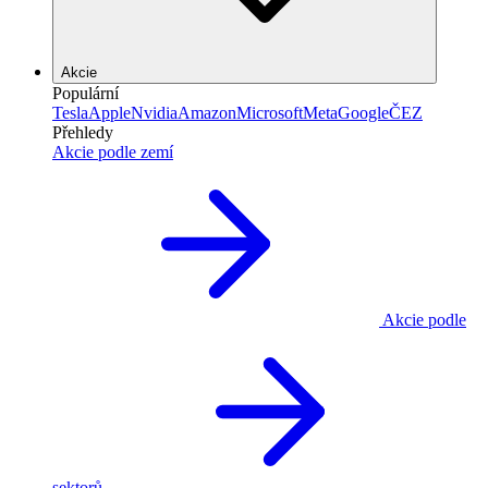
Akcie
Populární
Tesla
Apple
Nvidia
Amazon
Microsoft
Meta
Google
ČEZ
Přehledy
Akcie podle zemí
Akcie podle
sektorů