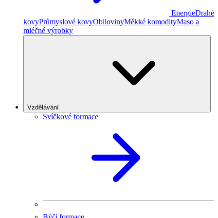
Energie
Drahé
kovy
Průmyslové kovy
Obiloviny
Měkké komodity
Maso a
mléčné výrobky
Vzdělávání
Svíčkové formace
Býčí formace