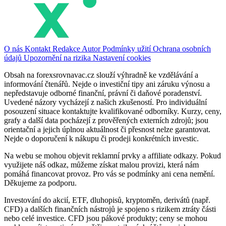
O nás
Kontakt
Redakce
Autor
Podmínky užití
Ochrana osobních
údajů
Upozornění na rizika
Nastavení cookies
Obsah na forexsrovnavac.cz slouží výhradně ke vzdělávání a
informování čtenářů. Nejde o investiční tipy ani záruku výnosu a
nepředstavuje odborné finanční, právní či daňové poradenství.
Uvedené názory vycházejí z našich zkušeností. Pro individuální
posouzení situace kontaktujte kvalifikované odborníky. Kurzy, ceny,
grafy a další data pocházejí z prověřených externích zdrojů; jsou
orientační a jejich úplnou aktuálnost či přesnost nelze garantovat.
Nejde o doporučení k nákupu či prodeji konkrétních investic.
Na webu se mohou objevit reklamní prvky a affiliate odkazy. Pokud
využijete náš odkaz, můžeme získat malou provizi, která nám
pomáhá financovat provoz. Pro vás se podmínky ani cena nemění.
Děkujeme za podporu.
Investování do akcií, ETF, dluhopisů, kryptoměn, derivátů (např.
CFD) a dalších finančních nástrojů je spojeno s rizikem ztráty části
nebo celé investice. CFD jsou pákové produkty; ceny se mohou