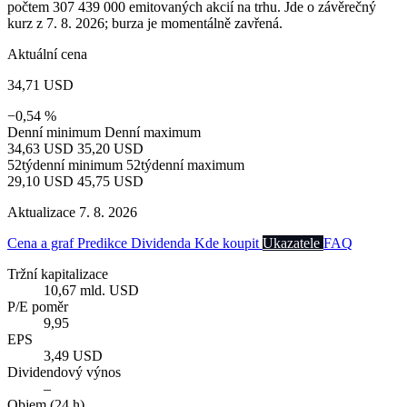
počtem 307 439 000 emitovaných akcií na trhu. Jde o závěrečný
kurz z 7. 8. 2026; burza je momentálně zavřená.
Aktuální cena
34,71 USD
−0,54 %
Denní minimum
Denní maximum
34,63 USD
35,20 USD
52týdenní minimum
52týdenní maximum
29,10 USD
45,75 USD
Aktualizace 7. 8. 2026
Cena a graf
Predikce
Dividenda
Kde koupit
Ukazatele
FAQ
Tržní kapitalizace
10,67 mld. USD
P/E poměr
9,95
EPS
3,49 USD
Dividendový výnos
–
Objem (24 h)