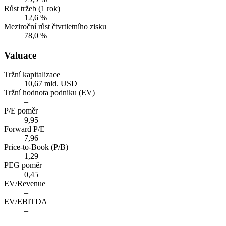
Růst tržeb (1 rok)
12,6 %
Meziroční růst čtvrtletního zisku
78,0 %
Valuace
Tržní kapitalizace
10,67 mld. USD
Tržní hodnota podniku (EV)
–
P/E poměr
9,95
Forward P/E
7,96
Price-to-Book (P/B)
1,29
PEG poměr
0,45
EV/Revenue
–
EV/EBITDA
–