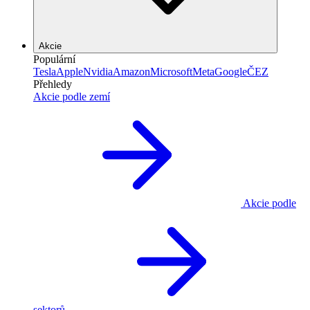
Akcie
Populární
Tesla
Apple
Nvidia
Amazon
Microsoft
Meta
Google
ČEZ
Přehledy
Akcie podle zemí
Akcie podle
sektorů