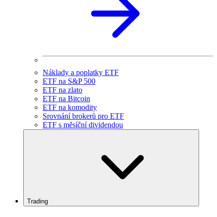
Náklady a poplatky ETF
ETF na S&P 500
ETF na zlato
ETF na Bitcoin
ETF na komodity
Srovnání brokerů pro ETF
ETF s měsíční dividendou
Trading