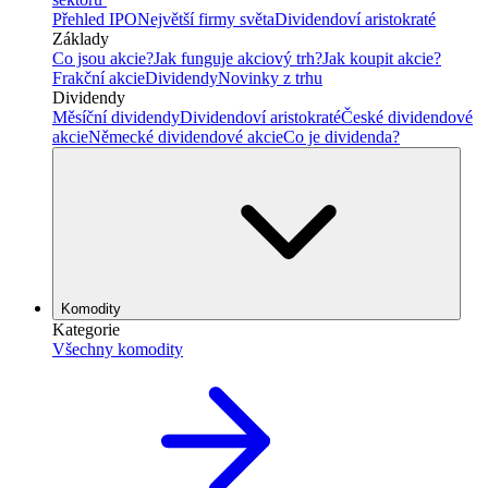
Přehled IPO
Největší firmy světa
Dividendoví aristokraté
Základy
Co jsou akcie?
Jak funguje akciový trh?
Jak koupit akcie?
Frakční akcie
Dividendy
Novinky z trhu
Dividendy
Měsíční dividendy
Dividendoví aristokraté
České dividendové
akcie
Německé dividendové akcie
Co je dividenda?
Komodity
Kategorie
Všechny komodity