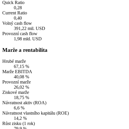
Quick Ratio
0,28
Current Ratio
0,40
Volný cash flow
391,22 mil. USD
Provozní cash flow
1,98 mld. USD
Marže a rentabilita
Hrubé marže
67,15 %
Marže EBITDA
40,08 %
Provozní marže
26,02 %
Ziskové marže
18,75 %
Návratnost aktiv (ROA)
6,6 %
Návratnost vlastního kapitálu (ROE)
14,2 %
Růst zisku (1 rok)
79,9 %