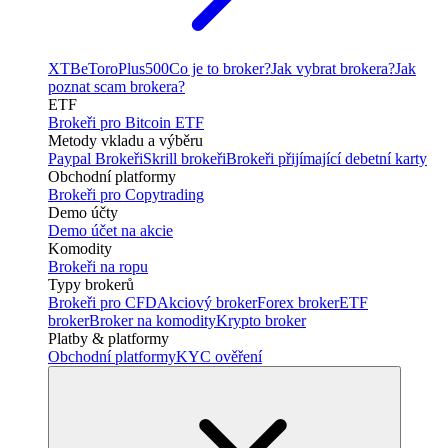
XTB
eToro
Plus500
Co je to broker?
Jak vybrat brokera?
Jak
poznat scam brokera?
ETF
Brokeři pro Bitcoin ETF
Metody vkladu a výběru
Paypal Brokeři
Skrill brokeři
Brokeři přijímající debetní karty
Obchodní platformy
Brokeři pro Copytrading
Demo účty
Demo účet na akcie
Komodity
Brokeři na ropu
Typy brokerů
Brokeři pro CFD
Akciový broker
Forex broker
ETF
broker
Broker na komodity
Krypto broker
Platby & platformy
Obchodní platformy
KYC ověření