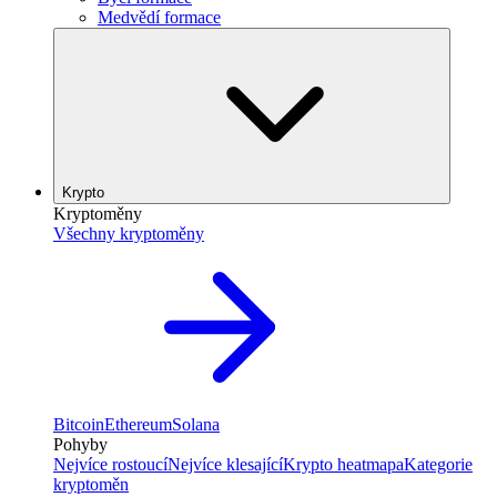
Medvědí formace
Krypto
Kryptoměny
Všechny kryptoměny
Bitcoin
Ethereum
Solana
Pohyby
Nejvíce rostoucí
Nejvíce klesající
Krypto heatmapa
Kategorie
kryptoměn