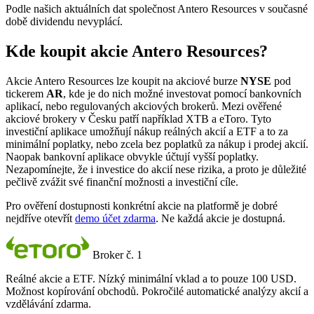
Podle našich aktuálních dat společnost Antero Resources v současné
době dividendu nevyplácí.
Kde koupit akcie Antero Resources?
Akcie Antero Resources lze koupit na akciové burze
NYSE
pod
tickerem
AR
, kde je do nich možné investovat pomocí bankovních
aplikací, nebo regulovaných akciových brokerů. Mezi ověřené
akciové brokery v Česku patří například XTB a eToro. Tyto
investiční aplikace umožňují nákup reálných akcií a ETF a to za
minimální poplatky, nebo zcela bez poplatků za nákup i prodej akcií.
Naopak bankovní aplikace obvykle účtují vyšší poplatky.
Nezapomínejte, že i investice do akcií nese rizika, a proto je důležité
pečlivě zvážit své finanční možnosti a investiční cíle.
Pro ověření dostupnosti konkrétní akcie na platformě je dobré
nejdříve otevřít
demo účet zdarma
. Ne každá akcie je dostupná.
Broker č. 1
Reálné akcie a ETF. Nízký minimální vklad a to pouze 100 USD.
Možnost kopírování obchodů. Pokročilé automatické analýzy akcií a
vzdělávání zdarma.