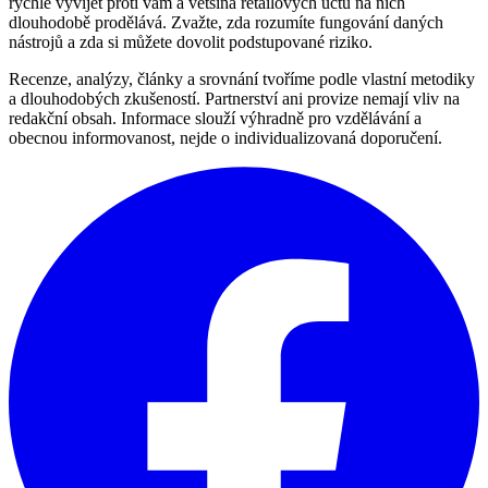
rychle vyvíjet proti vám a většina retailových účtů na nich
dlouhodobě prodělává. Zvažte, zda rozumíte fungování daných
nástrojů a zda si můžete dovolit podstupované riziko.
Recenze, analýzy, články a srovnání tvoříme podle vlastní metodiky
a dlouhodobých zkušeností. Partnerství ani provize nemají vliv na
redakční obsah. Informace slouží výhradně pro vzdělávání a
obecnou informovanost, nejde o individualizovaná doporučení.