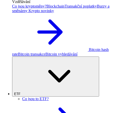
Vzdělávání
Co jsou kryptoměny?
Blockchain
Transakční poplatky
Burzy a
směnárny
Krypto novinky
Bitcoin hash
rate
Bitcoin transakce
Bitcoin vyhledávání
ETF
Co jsou to ETF?