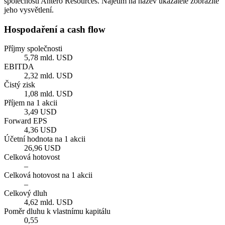
společnosti Antero Resources. Najetím na název ukazatele zobrazíte
jeho vysvětlení.
Hospodaření a cash flow
Příjmy společnosti
5,78 mld. USD
EBITDA
2,32 mld. USD
Čistý zisk
1,08 mld. USD
Příjem na 1 akcii
3,49 USD
Forward EPS
4,36 USD
Účetní hodnota na 1 akcii
26,96 USD
Celková hotovost
–
Celková hotovost na 1 akcii
–
Celkový dluh
4,62 mld. USD
Poměr dluhu k vlastnímu kapitálu
0,55