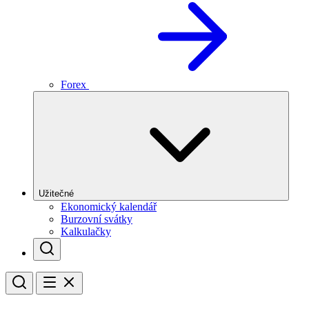
Forex
Užitečné
Ekonomický kalendář
Burzovní svátky
Kalkulačky