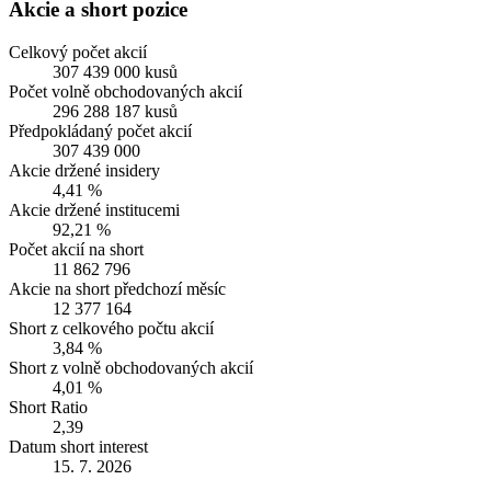
Akcie a short pozice
Celkový počet akcií
307 439 000 kusů
Počet volně obchodovaných akcií
296 288 187 kusů
Předpokládaný počet akcií
307 439 000
Akcie držené insidery
4,41 %
Akcie držené institucemi
92,21 %
Počet akcií na short
11 862 796
Akcie na short předchozí měsíc
12 377 164
Short z celkového počtu akcií
3,84 %
Short z volně obchodovaných akcií
4,01 %
Short Ratio
2,39
Datum short interest
15. 7. 2026