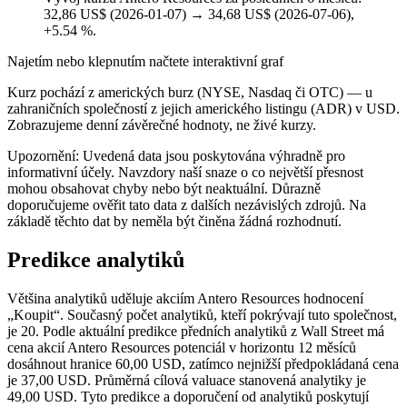
32,86 US$ (2026-01-07) → 34,68 US$ (2026-07-06),
+5.54 %.
Najetím nebo klepnutím načtete interaktivní graf
Kurz pochází z amerických burz (NYSE, Nasdaq či OTC) — u
zahraničních společností z jejich amerického listingu (ADR) v USD.
Zobrazujeme denní závěrečné hodnoty, ne živé kurzy.
Upozornění: Uvedená data jsou poskytována výhradně pro
informativní účely. Navzdory naší snaze o co největší přesnost
mohou obsahovat chyby nebo být neaktuální. Důrazně
doporučujeme ověřit tato data z dalších nezávislých zdrojů. Na
základě těchto dat by neměla být činěna žádná rozhodnutí.
Predikce analytiků
Většina analytiků uděluje akciím Antero Resources hodnocení
„Koupit“. Současný počet analytiků, kteří pokrývají tuto společnost,
je 20. Podle aktuální predikce předních analytiků z Wall Street má
cena akcií Antero Resources potenciál v horizontu 12 měsíců
dosáhnout hranice 60,00 USD, zatímco nejnižší předpokládaná cena
je 37,00 USD. Průměrná cílová valuace stanovená analytiky je
49,00 USD. Tyto predikce a doporučení od analytiků poskytují