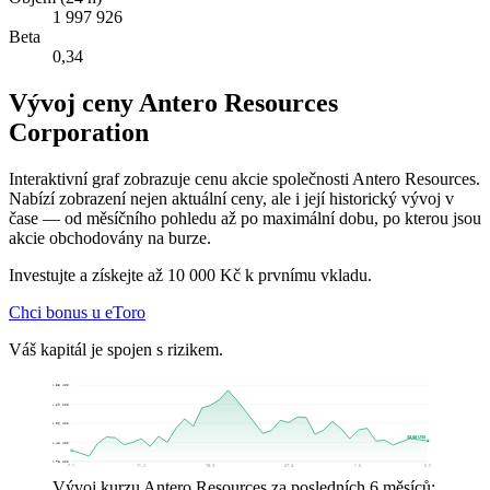
1 997 926
Beta
0,34
Vývoj ceny Antero Resources
Corporation
Interaktivní graf zobrazuje cenu akcie společnosti Antero Resources.
Nabízí zobrazení nejen aktuální ceny, ale i její historický vývoj v
čase — od měsíčního pohledu až po maximální dobu, po kterou jsou
akcie obchodovány na burze.
Investujte a získejte až 10 000 Kč k prvnímu vkladu.
Chci bonus u eToro
Váš kapitál je spojen s rizikem.
45,33 US$
41,69 US$
38,06 US$
34,68 US$
34,42 US$
30,78 US$
7. 1.
11. 2.
18. 3.
27. 4.
1. 6.
6. 7.
Vývoj kurzu Antero Resources za posledních 6 měsíců: