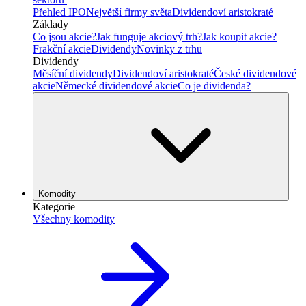
Přehled IPO
Největší firmy světa
Dividendoví aristokraté
Základy
Co jsou akcie?
Jak funguje akciový trh?
Jak koupit akcie?
Frakční akcie
Dividendy
Novinky z trhu
Dividendy
Měsíční dividendy
Dividendoví aristokraté
České dividendové
akcie
Německé dividendové akcie
Co je dividenda?
Komodity
Kategorie
Všechny komodity