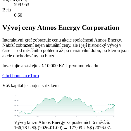
599 953
Beta
0,60
Vývoj ceny Atmos Energy Corporation
Interaktivní graf zobrazuje cenu akcie společnosti Atmos Energy.
Nabízí zobrazení nejen aktuální ceny, ale i její historický vývoj v
čase — od měsíčního pohledu až po maximální dobu, po kterou jsou
akcie obchodovány na burze.
Investujte a získejte až 10 000 Kč k prvnímu vkladu.
Chci bonus u eToro
Váš kapitál je spojen s rizikem.
191,61 US$
184,55 US$
177,09 US$
177,50 US$
170,45 US$
163,39 US$
9. 1.
13. 2.
20. 3.
29. 4.
3. 6.
8. 7.
Vývoj kurzu Atmos Energy za posledních 6 měsíců:
166,78 US$ (2026-01-09) → 177,09 US$ (2026-07-