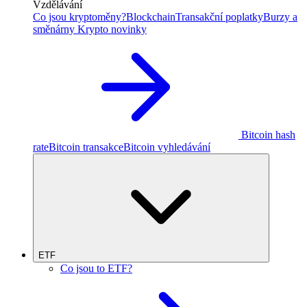
Vzdělávání
Co jsou kryptoměny?
Blockchain
Transakční poplatky
Burzy a
směnárny
Krypto novinky
Bitcoin hash
rate
Bitcoin transakce
Bitcoin vyhledávání
ETF
Co jsou to ETF?