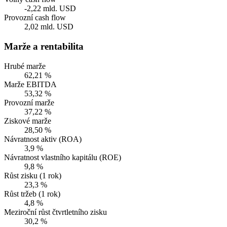
-2,22 mld. USD
Provozní cash flow
2,02 mld. USD
Marže a rentabilita
Hrubé marže
62,21 %
Marže EBITDA
53,32 %
Provozní marže
37,22 %
Ziskové marže
28,50 %
Návratnost aktiv (ROA)
3,9 %
Návratnost vlastního kapitálu (ROE)
9,8 %
Růst zisku (1 rok)
23,3 %
Růst tržeb (1 rok)
4,8 %
Meziroční růst čtvrtletního zisku
30,2 %