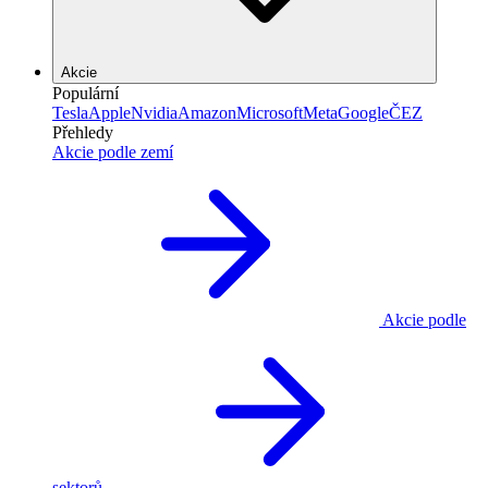
Akcie
Populární
Tesla
Apple
Nvidia
Amazon
Microsoft
Meta
Google
ČEZ
Přehledy
Akcie podle zemí
Akcie podle
sektorů