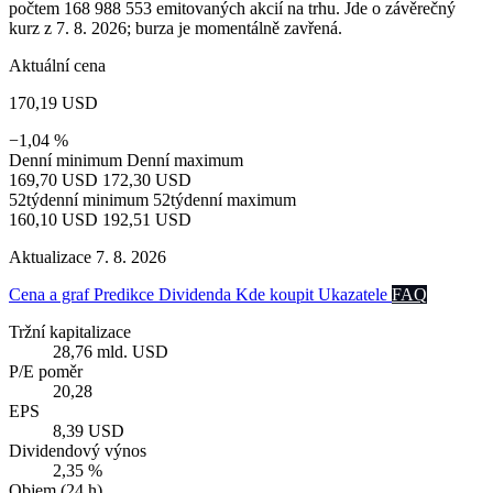
počtem 168 988 553 emitovaných akcií na trhu. Jde o závěrečný
kurz z 7. 8. 2026; burza je momentálně zavřená.
Aktuální cena
170,19 USD
−1,04 %
Denní minimum
Denní maximum
169,70 USD
172,30 USD
52týdenní minimum
52týdenní maximum
160,10 USD
192,51 USD
Aktualizace 7. 8. 2026
Cena a graf
Predikce
Dividenda
Kde koupit
Ukazatele
FAQ
Tržní kapitalizace
28,76 mld. USD
P/E poměr
20,28
EPS
8,39 USD
Dividendový výnos
2,35 %
Objem (24 h)