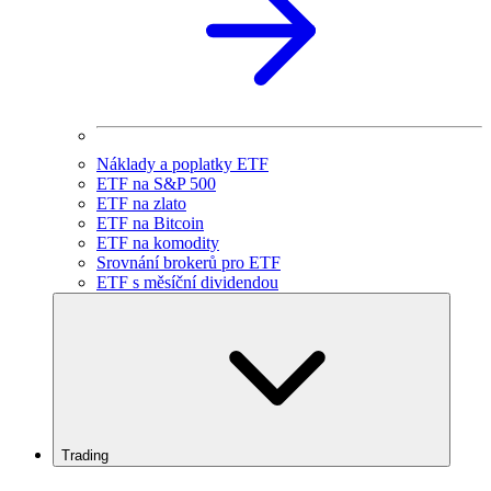
Náklady a poplatky ETF
ETF na S&P 500
ETF na zlato
ETF na Bitcoin
ETF na komodity
Srovnání brokerů pro ETF
ETF s měsíční dividendou
Trading