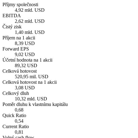
Příjmy společnosti
4,92 mld. USD
EBITDA
2,62 mld. USD
Čistý zisk
1,40 mld. USD
Příjem na 1 akcii
8,39 USD
Forward EPS
9,02 USD
Účetní hodnota na 1 akcii
89,32 USD
Celková hotovost
520,95 mil. USD
Celková hotovost na 1 akcii
3,08 USD
Celkový dluh
10,32 mld. USD
Poměr dluhu k vlastnímu kapitálu
0,68
Quick Ratio
0,54
Current Ratio
0,81
Volný cash flow