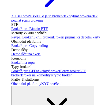
XTB
eToro
Plus500
Co je to broker?
Jak vybrat brokera?
Jak
poznat scam brokera?
ETF
Brokeři pro Bitcoin ETF
Metody vkladu a výběru
Paypal Brokeři
Skrill brokeři
Brokeři přijímající debetní karty
Obchodní platformy
Brokeři pro Copytrading
Demo účty
Demo účet na akcie
Komodity
Brokeři na ropu
Typy brokerů
Brokeři pro CFD
Akciový broker
Forex broker
ETF
broker
Broker na komodity
Krypto broker
Platby & platformy
Obchodní platformy
KYC ověření