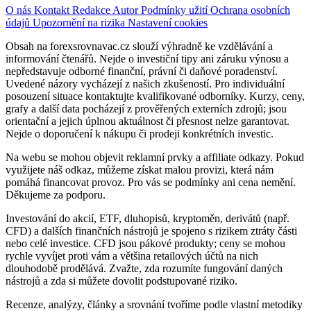
O nás
Kontakt
Redakce
Autor
Podmínky užití
Ochrana osobních
údajů
Upozornění na rizika
Nastavení cookies
Obsah na forexsrovnavac.cz slouží výhradně ke vzdělávání a
informování čtenářů. Nejde o investiční tipy ani záruku výnosu a
nepředstavuje odborné finanční, právní či daňové poradenství.
Uvedené názory vycházejí z našich zkušeností. Pro individuální
posouzení situace kontaktujte kvalifikované odborníky. Kurzy, ceny,
grafy a další data pocházejí z prověřených externích zdrojů; jsou
orientační a jejich úplnou aktuálnost či přesnost nelze garantovat.
Nejde o doporučení k nákupu či prodeji konkrétních investic.
Na webu se mohou objevit reklamní prvky a affiliate odkazy. Pokud
využijete náš odkaz, můžeme získat malou provizi, která nám
pomáhá financovat provoz. Pro vás se podmínky ani cena nemění.
Děkujeme za podporu.
Investování do akcií, ETF, dluhopisů, kryptoměn, derivátů (např.
CFD) a dalších finančních nástrojů je spojeno s rizikem ztráty části
nebo celé investice. CFD jsou pákové produkty; ceny se mohou
rychle vyvíjet proti vám a většina retailových účtů na nich
dlouhodobě prodělává. Zvažte, zda rozumíte fungování daných
nástrojů a zda si můžete dovolit podstupované riziko.
Recenze, analýzy, články a srovnání tvoříme podle vlastní metodiky