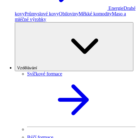
Energie
Drahé
kovy
Průmyslové kovy
Obiloviny
Měkké komodity
Maso a
mléčné výrobky
Vzdělávání
Svíčkové formace
Býčí formace