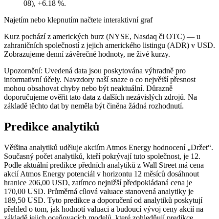
08), +6.18 %.
Najetím nebo klepnutím načtete interaktivní graf
Kurz pochází z amerických burz (NYSE, Nasdaq či OTC) — u
zahraničních společností z jejich amerického listingu (ADR) v USD.
Zobrazujeme denní závěrečné hodnoty, ne živé kurzy.
Upozornění: Uvedená data jsou poskytována výhradně pro
informativní účely. Navzdory naší snaze o co největší přesnost
mohou obsahovat chyby nebo být neaktuální. Důrazně
doporučujeme ověřit tato data z dalších nezávislých zdrojů. Na
základě těchto dat by neměla být činěna žádná rozhodnutí.
Predikce analytiků
Většina analytiků uděluje akciím Atmos Energy hodnocení „Držet“.
Současný počet analytiků, kteří pokrývají tuto společnost, je 12.
Podle aktuální predikce předních analytiků z Wall Street má cena
akcií Atmos Energy potenciál v horizontu 12 měsíců dosáhnout
hranice 206,00 USD, zatímco nejnižší předpokládaná cena je
170,00 USD. Průměrná cílová valuace stanovená analytiky je
189,50 USD. Tyto predikce a doporučení od analytiků poskytují
přehled o tom, jak hodnotí valuaci a budoucí vývoj ceny akcií na
základě jejich oceňovacích modelů, které zohledňují predikce