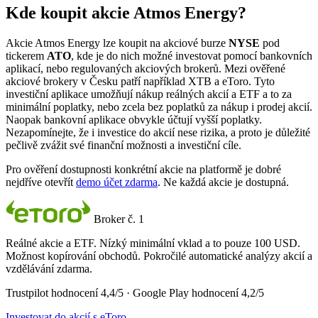
Kde koupit akcie Atmos Energy?
Akcie Atmos Energy lze koupit na akciové burze
NYSE
pod
tickerem
ATO
, kde je do nich možné investovat pomocí bankovních
aplikací, nebo regulovaných akciových brokerů. Mezi ověřené
akciové brokery v Česku patří například XTB a eToro. Tyto
investiční aplikace umožňují nákup reálných akcií a ETF a to za
minimální poplatky, nebo zcela bez poplatků za nákup i prodej akcií.
Naopak bankovní aplikace obvykle účtují vyšší poplatky.
Nezapomínejte, že i investice do akcií nese rizika, a proto je důležité
pečlivě zvážit své finanční možnosti a investiční cíle.
Pro ověření dostupnosti konkrétní akcie na platformě je dobré
nejdříve otevřít
demo účet zdarma
. Ne každá akcie je dostupná.
Broker č. 1
Reálné akcie a ETF. Nízký minimální vklad a to pouze 100 USD.
Možnost kopírování obchodů. Pokročilé automatické analýzy akcií a
vzdělávání zdarma.
Trustpilot hodnocení 4,4/5 · Google Play hodnocení 4,2/5
Investovat do akcií s eToro