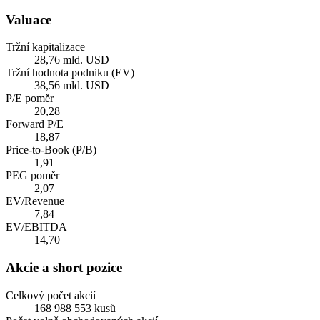
Valuace
Tržní kapitalizace
28,76 mld. USD
Tržní hodnota podniku (EV)
38,56 mld. USD
P/E poměr
20,28
Forward P/E
18,87
Price-to-Book (P/B)
1,91
PEG poměr
2,07
EV/Revenue
7,84
EV/EBITDA
14,70
Akcie a short pozice
Celkový počet akcií
168 988 553 kusů