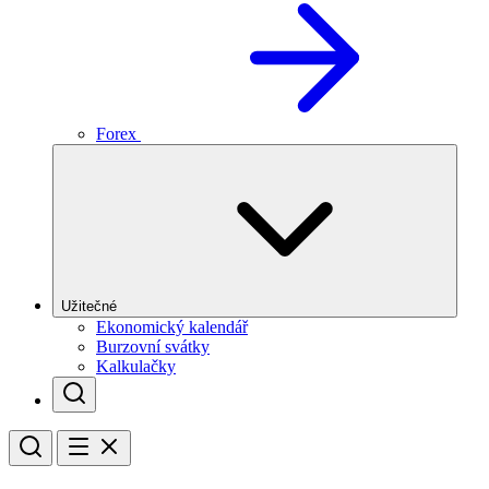
Forex
Užitečné
Ekonomický kalendář
Burzovní svátky
Kalkulačky