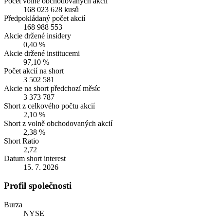
Počet volně obchodovaných akcií
168 023 628 kusů
Předpokládaný počet akcií
168 988 553
Akcie držené insidery
0,40 %
Akcie držené institucemi
97,10 %
Počet akcií na short
3 502 581
Akcie na short předchozí měsíc
3 373 787
Short z celkového počtu akcií
2,10 %
Short z volně obchodovaných akcií
2,38 %
Short Ratio
2,72
Datum short interest
15. 7. 2026
Profil společnosti
Burza
NYSE