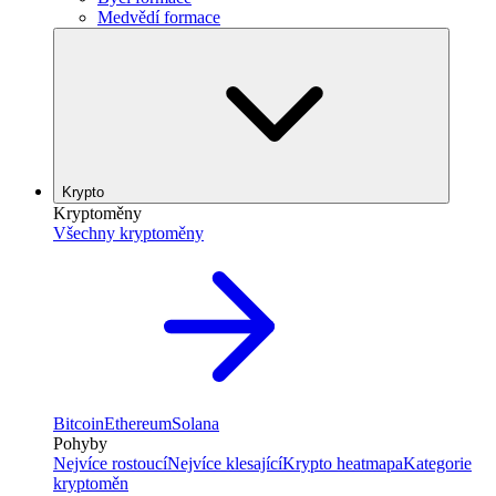
Medvědí formace
Krypto
Kryptoměny
Všechny kryptoměny
Bitcoin
Ethereum
Solana
Pohyby
Nejvíce rostoucí
Nejvíce klesající
Krypto heatmapa
Kategorie
kryptoměn