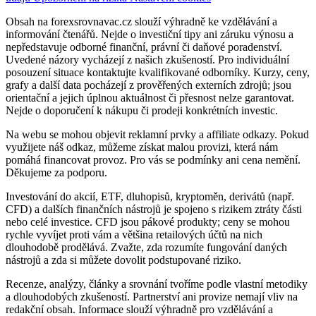
Obsah na forexsrovnavac.cz slouží výhradně ke vzdělávání a
informování čtenářů. Nejde o investiční tipy ani záruku výnosu a
nepředstavuje odborné finanční, právní či daňové poradenství.
Uvedené názory vycházejí z našich zkušeností. Pro individuální
posouzení situace kontaktujte kvalifikované odborníky. Kurzy, ceny,
grafy a další data pocházejí z prověřených externích zdrojů; jsou
orientační a jejich úplnou aktuálnost či přesnost nelze garantovat.
Nejde o doporučení k nákupu či prodeji konkrétních investic.
Na webu se mohou objevit reklamní prvky a affiliate odkazy. Pokud
využijete náš odkaz, můžeme získat malou provizi, která nám
pomáhá financovat provoz. Pro vás se podmínky ani cena nemění.
Děkujeme za podporu.
Investování do akcií, ETF, dluhopisů, kryptoměn, derivátů (např.
CFD) a dalších finančních nástrojů je spojeno s rizikem ztráty části
nebo celé investice. CFD jsou pákové produkty; ceny se mohou
rychle vyvíjet proti vám a většina retailových účtů na nich
dlouhodobě prodělává. Zvažte, zda rozumíte fungování daných
nástrojů a zda si můžete dovolit podstupované riziko.
Recenze, analýzy, články a srovnání tvoříme podle vlastní metodiky
a dlouhodobých zkušeností. Partnerství ani provize nemají vliv na
redakční obsah. Informace slouží výhradně pro vzdělávání a