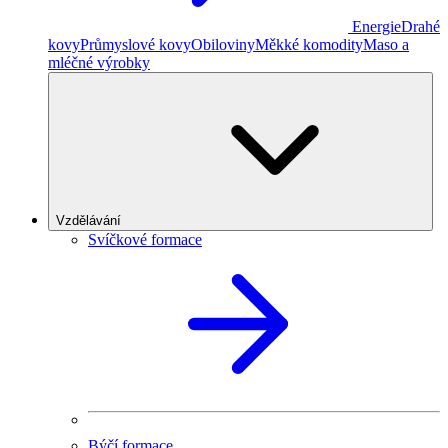
Energie
Drahé
kovy
Průmyslové kovy
Obiloviny
Měkké komodity
Maso a
mléčné výrobky
Vzdělávání
Svíčkové formace
Býčí formace