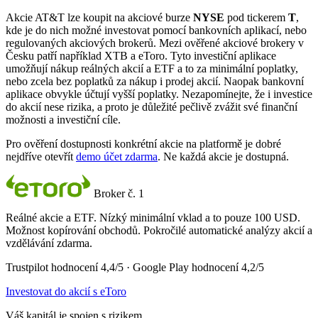
Akcie AT&T lze koupit na akciové burze
NYSE
pod tickerem
T
,
kde je do nich možné investovat pomocí bankovních aplikací, nebo
regulovaných akciových brokerů. Mezi ověřené akciové brokery v
Česku patří například XTB a eToro. Tyto investiční aplikace
umožňují nákup reálných akcií a ETF a to za minimální poplatky,
nebo zcela bez poplatků za nákup i prodej akcií. Naopak bankovní
aplikace obvykle účtují vyšší poplatky. Nezapomínejte, že i investice
do akcií nese rizika, a proto je důležité pečlivě zvážit své finanční
možnosti a investiční cíle.
Pro ověření dostupnosti konkrétní akcie na platformě je dobré
nejdříve otevřít
demo účet zdarma
. Ne každá akcie je dostupná.
Broker č. 1
Reálné akcie a ETF. Nízký minimální vklad a to pouze 100 USD.
Možnost kopírování obchodů. Pokročilé automatické analýzy akcií a
vzdělávání zdarma.
Trustpilot hodnocení 4,4/5 · Google Play hodnocení 4,2/5
Investovat do akcií s eToro
Váš kapitál je spojen s rizikem.