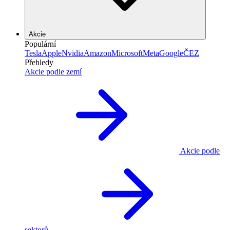
Akcie
Populární
Tesla
Apple
Nvidia
Amazon
Microsoft
Meta
Google
ČEZ
Přehledy
Akcie podle zemí
Akcie podle
sektorů