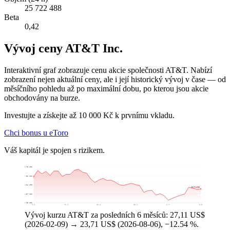
25 722 488
Beta
0,42
Vývoj ceny AT&T Inc.
Interaktivní graf zobrazuje cenu akcie společnosti AT&T. Nabízí
zobrazení nejen aktuální ceny, ale i její historický vývoj v čase — od
měsíčního pohledu až po maximální dobu, po kterou jsou akcie
obchodovány na burze.
Investujte a získejte až 10 000 Kč k prvnímu vkladu.
Chci bonus u eToro
Váš kapitál je spojen s rizikem.
29,78 US$
27,31 US$
24,84 US$
23,71 US$
22,37 US$
19,90 US$
9. 2.
16. 3.
20. 4.
28. 5.
2. 7.
6. 8.
Vývoj kurzu AT&T za posledních 6 měsíců: 27,11 US$
(2026-02-09) → 23,71 US$ (2026-08-06), −12.54 %.