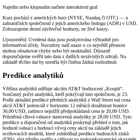
Najetím nebo klepnutím načtete interaktivní graf
Kurz pochází z amerických burz (NYSE, Nasdaq či OTC) — u
zahraničních společností z jejich amerického listingu (ADR) v USD.
Zobrazujeme denní závěrečné hodnoty, ne živé kurzy.
Upozornění: Uvedená data jsou poskytována výhradně pro
informativní účely. Navzdory naší snaze o co největší přesnost
mohou obsahovat chyby nebo být neaktuální. Důrazně
doporučujeme ověřit tato data z dalších nezávislých zdrojů. Na
základě těchto dat by neměla být činěna žádná rozhodnutí.
Predikce analytiků
Většina analytiků uděluje akciím AT&T hodnocení „Koupit“.
Současný počet analytiků, kteří pokrývají tuto společnost, je 23.
Podle aktuální predikce předních analytiků z Wall Street má cena
akcií AT&T potenciál v horizontu 12 měsíců dosáhnout hranice
36,00 USD, zatímco nejnižší předpokládaná cena je 20,00 USD.
Průměrná cílová valuace stanovená analytiky je 28,00 USD. Tyto
predikce a doporučení od analytiků poskytují přehled o tom, jak
hodnotí valuaci a budoucí vývoj ceny akcií na základě jejich
oceňovacích modelů, které zohledňují predikce budoucích zisků
(EPS), růst tržního podílu a citlivost na makroekonomické ukazatele.