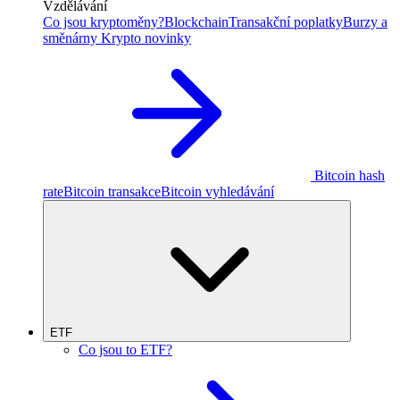
Vzdělávání
Co jsou kryptoměny?
Blockchain
Transakční poplatky
Burzy a
směnárny
Krypto novinky
Bitcoin hash
rate
Bitcoin transakce
Bitcoin vyhledávání
ETF
Co jsou to ETF?