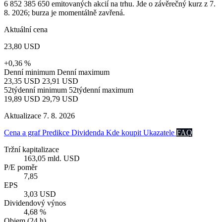
6 852 385 650 emitovaných akcií na trhu. Jde o závěrečný kurz z 7.
8. 2026; burza je momentálně zavřená.
Aktuální cena
23,80 USD
+0,36 %
Denní minimum
Denní maximum
23,35 USD
23,91 USD
52týdenní minimum
52týdenní maximum
19,89 USD
29,79 USD
Aktualizace 7. 8. 2026
Cena a graf
Predikce
Dividenda
Kde koupit
Ukazatele
FAQ
Tržní kapitalizace
163,05 mld. USD
P/E poměr
7,85
EPS
3,03 USD
Dividendový výnos
4,68 %
Objem (24 h)