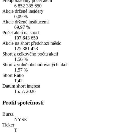
Předpokládaný počet akcií
6 852 385 650
Akcie držené insidery
0,09 %
Akcie držené institucemi
69,97 %
Počet akcií na short
107 643 650
Akcie na short předchozí měsíc
125 381 453
Short z celkového počtu akcií
1,56 %
Short z volně obchodovaných akcií
1,57 %
Short Ratio
1,42
Datum short interest
15. 7. 2026
Profil společnosti
Burza
NYSE
Ticker
T