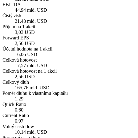
EBITDA
44,94 mld. USD
Čistý zisk
21,48 mld. USD
Příjem na 1 akcii
3,03 USD
Forward EPS
2,56 USD
Účetní hodnota na 1 akcii
16,06 USD
Celková hotovost
17,57 mld. USD
Celková hotovost na 1 akcii
2,56 USD
Celkový dluh
165,76 mld. USD
Poměr dluhu k vlastnímu kapitálu
1,29
Quick Ratio
0,60
Current Ratio
0,97
Volný cash flow
10,14 mld. USD
Provozní cash flow