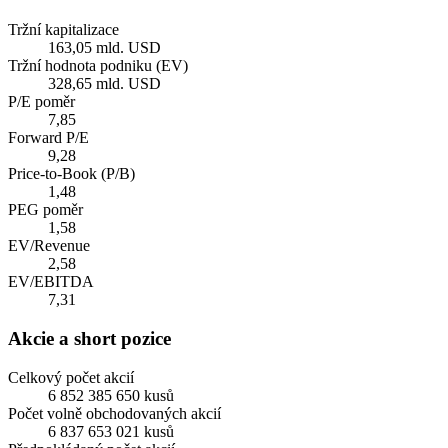
Tržní kapitalizace
163,05 mld. USD
Tržní hodnota podniku (EV)
328,65 mld. USD
P/E poměr
7,85
Forward P/E
9,28
Price-to-Book (P/B)
1,48
PEG poměr
1,58
EV/Revenue
2,58
EV/EBITDA
7,31
Akcie a short pozice
Celkový počet akcií
6 852 385 650 kusů
Počet volně obchodovaných akcií
6 837 653 021 kusů