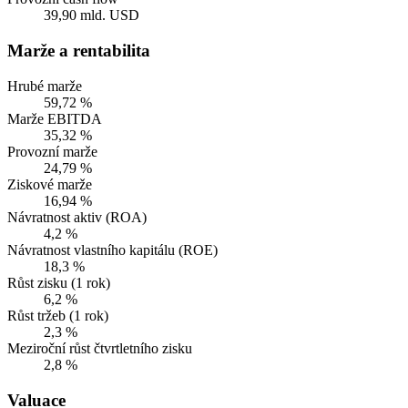
39,90 mld. USD
Marže a rentabilita
Hrubé marže
59,72 %
Marže EBITDA
35,32 %
Provozní marže
24,79 %
Ziskové marže
16,94 %
Návratnost aktiv (ROA)
4,2 %
Návratnost vlastního kapitálu (ROE)
18,3 %
Růst zisku (1 rok)
6,2 %
Růst tržeb (1 rok)
2,3 %
Meziroční růst čtvrtletního zisku
2,8 %
Valuace