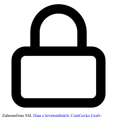
Zabezpečeno SSL
Data o kryptoměnách: CoinGecko
Grafy: