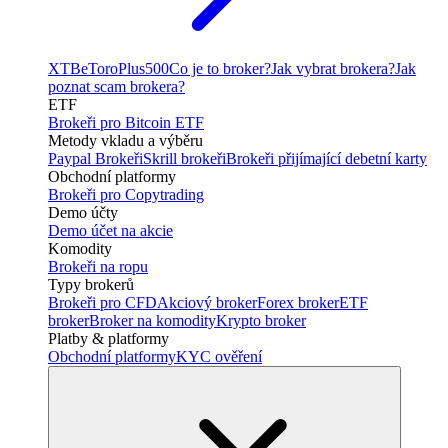
XTB
eToro
Plus500
Co je to broker?
Jak vybrat brokera?
Jak
poznat scam brokera?
ETF
Brokeři pro Bitcoin ETF
Metody vkladu a výběru
Paypal Brokeři
Skrill brokeři
Brokeři přijímající debetní karty
Obchodní platformy
Brokeři pro Copytrading
Demo účty
Demo účet na akcie
Komodity
Brokeři na ropu
Typy brokerů
Brokeři pro CFD
Akciový broker
Forex broker
ETF
broker
Broker na komodity
Krypto broker
Platby & platformy
Obchodní platformy
KYC ověření