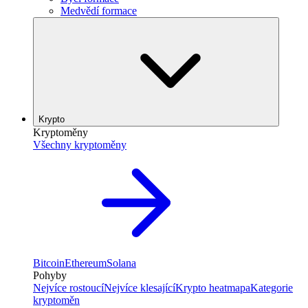
Medvědí formace
Krypto
Kryptoměny
Všechny kryptoměny
Bitcoin
Ethereum
Solana
Pohyby
Nejvíce rostoucí
Nejvíce klesající
Krypto heatmapa
Kategorie
kryptoměn