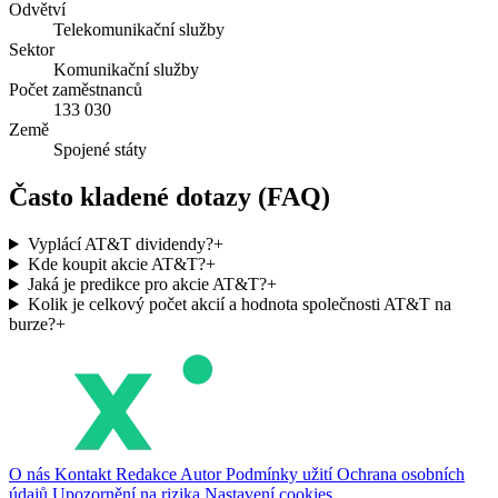
Odvětví
Telekomunikační služby
Sektor
Komunikační služby
Počet zaměstnanců
133 030
Země
Spojené státy
Často kladené dotazy (FAQ)
Vyplácí AT&T dividendy?
+
Kde koupit akcie AT&T?
+
Jaká je predikce pro akcie AT&T?
+
Kolik je celkový počet akcií a hodnota společnosti AT&T na
burze?
+
O nás
Kontakt
Redakce
Autor
Podmínky užití
Ochrana osobních
údajů
Upozornění na rizika
Nastavení cookies