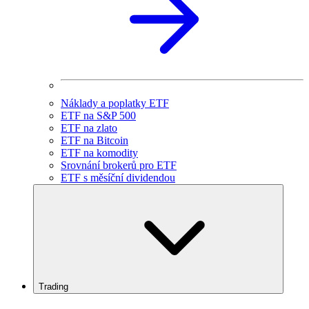
Náklady a poplatky ETF
ETF na S&P 500
ETF na zlato
ETF na Bitcoin
ETF na komodity
Srovnání brokerů pro ETF
ETF s měsíční dividendou
Trading