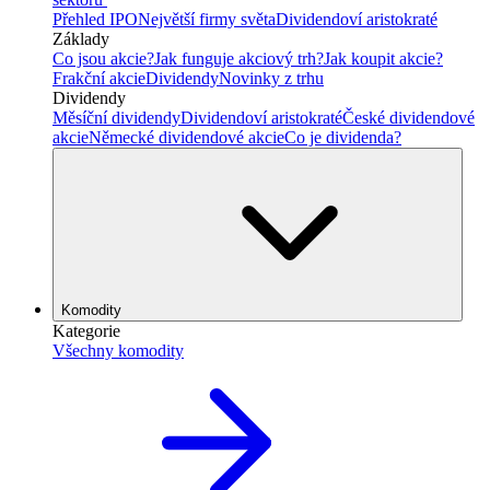
Přehled IPO
Největší firmy světa
Dividendoví aristokraté
Základy
Co jsou akcie?
Jak funguje akciový trh?
Jak koupit akcie?
Frakční akcie
Dividendy
Novinky z trhu
Dividendy
Měsíční dividendy
Dividendoví aristokraté
České dividendové
akcie
Německé dividendové akcie
Co je dividenda?
Komodity
Kategorie
Všechny komodity