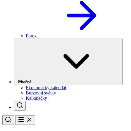
Forex
Užitečné
Ekonomický kalendář
Burzovní svátky
Kalkulačky