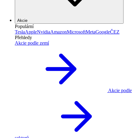
Akcie
Populární
Tesla
Apple
Nvidia
Amazon
Microsoft
Meta
Google
ČEZ
Přehledy
Akcie podle zemí
Akcie podle
sektorů