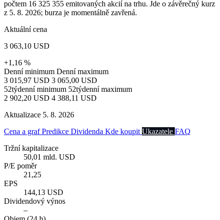
počtem 16 325 355 emitovaných akcií na trhu. Jde o závěrečný kurz
z 5. 8. 2026; burza je momentálně zavřená.
Aktuální cena
3 063,10 USD
+1,16 %
Denní minimum
Denní maximum
3 015,97 USD
3 065,00 USD
52týdenní minimum
52týdenní maximum
2 902,20 USD
4 388,11 USD
Aktualizace 5. 8. 2026
Cena a graf
Predikce
Dividenda
Kde koupit
Ukazatele
FAQ
Tržní kapitalizace
50,01 mld. USD
P/E poměr
21,25
EPS
144,13 USD
Dividendový výnos
–
Objem (24 h)