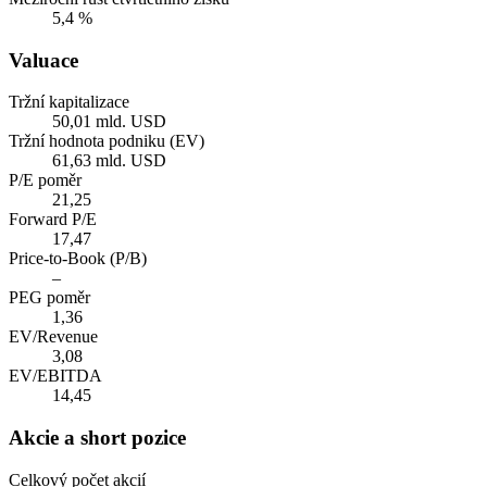
5,4 %
Valuace
Tržní kapitalizace
50,01 mld. USD
Tržní hodnota podniku (EV)
61,63 mld. USD
P/E poměr
21,25
Forward P/E
17,47
Price-to-Book (P/B)
–
PEG poměr
1,36
EV/Revenue
3,08
EV/EBITDA
14,45
Akcie a short pozice
Celkový počet akcií