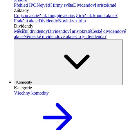
Přehled IPO
Největší firmy světa
Dividendoví aristokraté
Základy
Co jsou akcie?
Jak funguje akciový trh?
Jak koupit akcie?
Frakční akcie
Dividendy
Novinky z trhu
Dividendy
Měsíční dividendy
Dividendoví aristokraté
České dividendové
akcie
Německé dividendové akcie
Co je dividenda?
Komodity
Kategorie
Všechny komodity