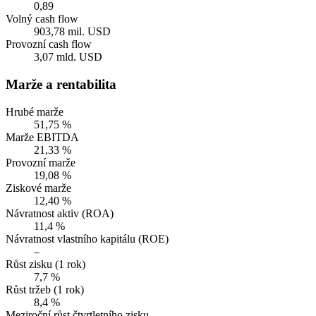
0,89
Volný cash flow
903,78 mil. USD
Provozní cash flow
3,07 mld. USD
Marže a rentabilita
Hrubé marže
51,75 %
Marže EBITDA
21,33 %
Provozní marže
19,08 %
Ziskové marže
12,40 %
Návratnost aktiv (ROA)
11,4 %
Návratnost vlastního kapitálu (ROE)
–
Růst zisku (1 rok)
7,7 %
Růst tržeb (1 rok)
8,4 %
Meziroční růst čtvrtletního zisku