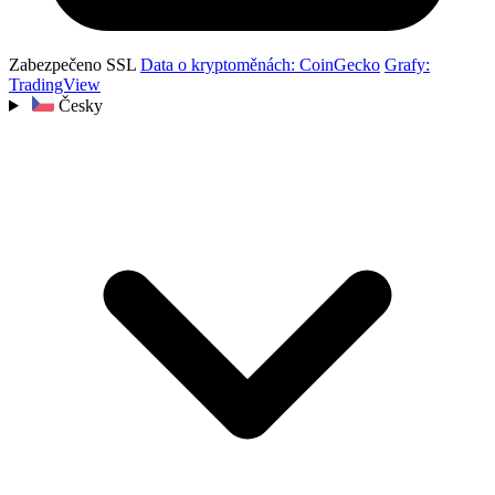
Zabezpečeno SSL
Data o kryptoměnách: CoinGecko
Grafy:
TradingView
Česky