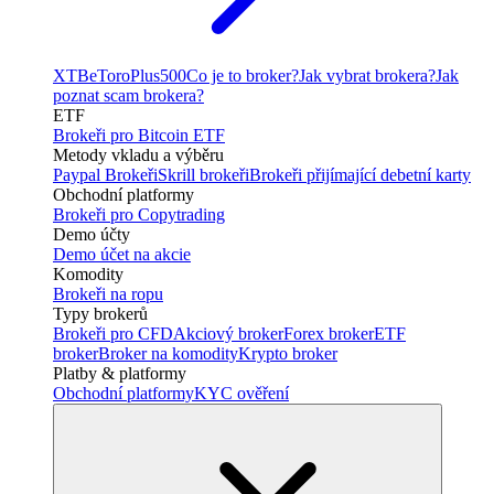
XTB
eToro
Plus500
Co je to broker?
Jak vybrat brokera?
Jak
poznat scam brokera?
ETF
Brokeři pro Bitcoin ETF
Metody vkladu a výběru
Paypal Brokeři
Skrill brokeři
Brokeři přijímající debetní karty
Obchodní platformy
Brokeři pro Copytrading
Demo účty
Demo účet na akcie
Komodity
Brokeři na ropu
Typy brokerů
Brokeři pro CFD
Akciový broker
Forex broker
ETF
broker
Broker na komodity
Krypto broker
Platby & platformy
Obchodní platformy
KYC ověření