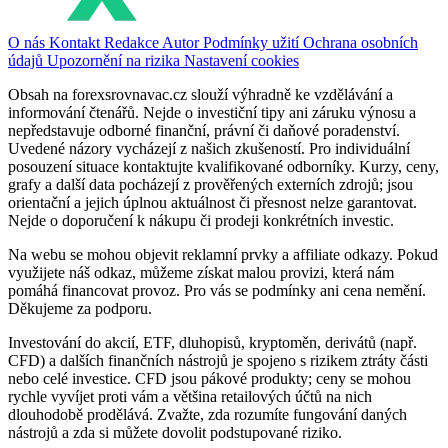
O nás
Kontakt
Redakce
Autor
Podmínky užití
Ochrana osobních
údajů
Upozornění na rizika
Nastavení cookies
Obsah na forexsrovnavac.cz slouží výhradně ke vzdělávání a
informování čtenářů. Nejde o investiční tipy ani záruku výnosu a
nepředstavuje odborné finanční, právní či daňové poradenství.
Uvedené názory vycházejí z našich zkušeností. Pro individuální
posouzení situace kontaktujte kvalifikované odborníky. Kurzy, ceny,
grafy a další data pocházejí z prověřených externích zdrojů; jsou
orientační a jejich úplnou aktuálnost či přesnost nelze garantovat.
Nejde o doporučení k nákupu či prodeji konkrétních investic.
Na webu se mohou objevit reklamní prvky a affiliate odkazy. Pokud
využijete náš odkaz, můžeme získat malou provizi, která nám
pomáhá financovat provoz. Pro vás se podmínky ani cena nemění.
Děkujeme za podporu.
Investování do akcií, ETF, dluhopisů, kryptoměn, derivátů (např.
CFD) a dalších finančních nástrojů je spojeno s rizikem ztráty části
nebo celé investice. CFD jsou pákové produkty; ceny se mohou
rychle vyvíjet proti vám a většina retailových účtů na nich
dlouhodobě prodělává. Zvažte, zda rozumíte fungování daných
nástrojů a zda si můžete dovolit podstupované riziko.