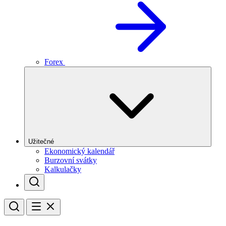
Forex
Užitečné
Ekonomický kalendář
Burzovní svátky
Kalkulačky