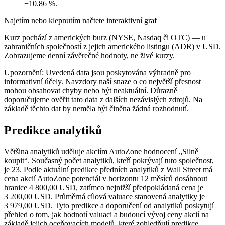
−10.86 %.
Najetím nebo klepnutím načtete interaktivní graf
Kurz pochází z amerických burz (NYSE, Nasdaq či OTC) — u
zahraničních společností z jejich amerického listingu (ADR) v USD.
Zobrazujeme denní závěrečné hodnoty, ne živé kurzy.
Upozornění: Uvedená data jsou poskytována výhradně pro
informativní účely. Navzdory naší snaze o co největší přesnost
mohou obsahovat chyby nebo být neaktuální. Důrazně
doporučujeme ověřit tato data z dalších nezávislých zdrojů. Na
základě těchto dat by neměla být činěna žádná rozhodnutí.
Predikce analytiků
Většina analytiků uděluje akciím AutoZone hodnocení „Silně
koupit“. Současný počet analytiků, kteří pokrývají tuto společnost,
je 23. Podle aktuální predikce předních analytiků z Wall Street má
cena akcií AutoZone potenciál v horizontu 12 měsíců dosáhnout
hranice 4 800,00 USD, zatímco nejnižší předpokládaná cena je
3 200,00 USD. Průměrná cílová valuace stanovená analytiky je
3 979,00 USD. Tyto predikce a doporučení od analytiků poskytují
přehled o tom, jak hodnotí valuaci a budoucí vývoj ceny akcií na
základě jejich oceňovacích modelů, které zohledňují predikce