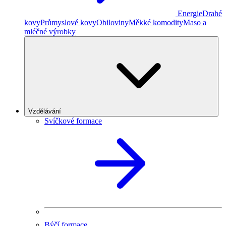
Energie
Drahé
kovy
Průmyslové kovy
Obiloviny
Měkké komodity
Maso a
mléčné výrobky
Vzdělávání
Svíčkové formace
Býčí formace