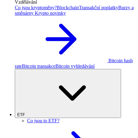
Vzdělávání
Co jsou kryptoměny?
Blockchain
Transakční poplatky
Burzy a
směnárny
Krypto novinky
Bitcoin hash
rate
Bitcoin transakce
Bitcoin vyhledávání
ETF
Co jsou to ETF?