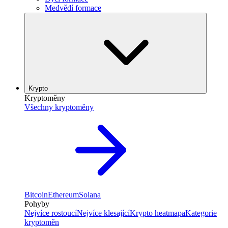
Medvědí formace
Krypto
Kryptoměny
Všechny kryptoměny
Bitcoin
Ethereum
Solana
Pohyby
Nejvíce rostoucí
Nejvíce klesající
Krypto heatmapa
Kategorie
kryptoměn