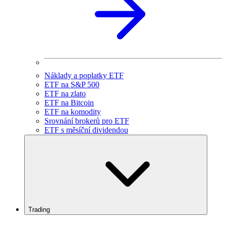
Náklady a poplatky ETF
ETF na S&P 500
ETF na zlato
ETF na Bitcoin
ETF na komodity
Srovnání brokerů pro ETF
ETF s měsíční dividendou
Trading