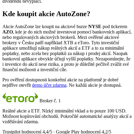
dividendu nevyplácí.
Kde koupit akcie AutoZone?
Akcie AutoZone lze koupit na akciové burze
NYSE
pod tickerem
AZO
, kde je do nich možné investovat pomocí bankovních aplikací,
nebo regulovaných akciových brokerů. Mezi ověřené akciové
brokery v Česku patří například XTB a eToro. Tyto investiční
aplikace umožňují nákup reálných akcií a ETF a to za minimální
poplatky, nebo zcela bez poplatků za nákup i prodej akcií. Naopak
bankovní aplikace obvykle účtují vyšší poplatky. Nezapomínejte, že
i investice do akcií nese rizika, a proto je důležité pečlivě zvážit své
finanční možnosti a investiční cíle.
Pro ověření dostupnosti konkrétní akcie na platformě je dobré
nejdříve otevřít
demo účet zdarma
. Ne každá akcie je dostupná.
Broker č. 1
Reálné akcie a ETF. Nízký minimální vklad a to pouze 100 USD.
Možnost kopírování obchodů. Pokročilé automatické analýzy akcií a
vzdělávání zdarma.
Trustpilot hodnocení 4,4/5 · Google Play hodnocení 4,2/5