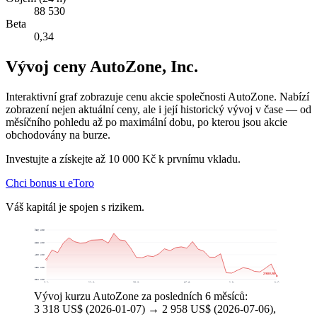
88 530
Beta
0,34
Vývoj ceny AutoZone, Inc.
Interaktivní graf zobrazuje cenu akcie společnosti AutoZone. Nabízí
zobrazení nejen aktuální ceny, ale i její historický vývoj v čase — od
měsíčního pohledu až po maximální dobu, po kterou jsou akcie
obchodovány na burze.
Investujte a získejte až 10 000 Kč k prvnímu vkladu.
Chci bonus u eToro
Váš kapitál je spojen s rizikem.
3 956 US$
3 688 US$
3 420 US$
3 152 US$
2 958 US$
2 884 US$
7. 1.
11. 2.
18. 3.
27. 4.
1. 6.
6. 7.
Vývoj kurzu AutoZone za posledních 6 měsíců:
3 318 US$ (2026-01-07) → 2 958 US$ (2026-07-06),