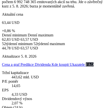
počtem 6 992 748 365 emitovaných akcií na trhu. Jde o závěrečný
kurz z 5. 8. 2026; burza je momentálně zavřená.
Aktuální cena
63,44 USD
+0,86 %
Denní minimum
Denní maximum
62,83 USD
63,57 USD
52týdenní minimum
52týdenní maximum
44,78 USD
63,57 USD
Aktualizace 5. 8. 2026
Cena a graf
Predikce
Dividenda
Kde koupit
Ukazatele
FAQ
Tržní kapitalizace
443,62 mld. USD
P/E poměr
14,65
EPS
4,33 USD
Dividendový výnos
2,07 %
Objem (24 h)