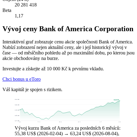
20 281 418
Beta
1,17
Vývoj ceny Bank of America Corporation
Interaktivní graf zobrazuje cenu akcie společnosti Bank of America.
Nabízí zobrazení nejen aktuální ceny, ale i její historický vývoj v
čase — od měsíčního pohledu až po maximální dobu, po kterou jsou
akcie obchodovány na burze.
Investujte a získejte až 10 000 Kč k prvnímu vkladu.
Chci bonus u eToro
Váš kapitál je spojen s rizikem.
64,54 US$
63,24 US$
59,82 US$
55,10 US$
50,39 US$
45,67 US$
4. 2.
11. 3.
20. 4.
22. 5.
2. 7.
4. 8.
Vývoj kurzu Bank of America za posledních 6 měsíců:
55,38 US$ (2026-02-04) → 63,24 US$ (2026-08-04),