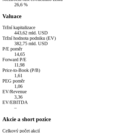
26,6 %
Valuace
Tržní kapitalizace
443,62 mld. USD
Tržní hodnota podniku (EV)
382,75 mld. USD
P/E poměr
14,65
Forward P/E
11,98
Price-to-Book (P/B)
1,61
PEG poměr
1,06
EV/Revenue
3,36
EV/EBITDA
–
Akcie a short pozice
Celkový počet akcií