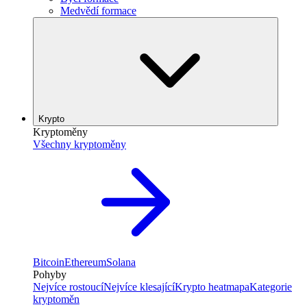
Medvědí formace
Krypto
Kryptoměny
Všechny kryptoměny
Bitcoin
Ethereum
Solana
Pohyby
Nejvíce rostoucí
Nejvíce klesající
Krypto heatmapa
Kategorie
kryptoměn