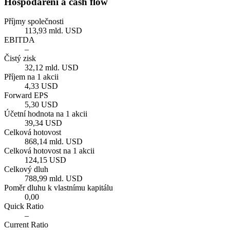
Hospodaření a cash flow
Příjmy společnosti
113,93 mld. USD
EBITDA
–
Čistý zisk
32,12 mld. USD
Příjem na 1 akcii
4,33 USD
Forward EPS
5,30 USD
Účetní hodnota na 1 akcii
39,34 USD
Celková hotovost
868,14 mld. USD
Celková hotovost na 1 akcii
124,15 USD
Celkový dluh
788,99 mld. USD
Poměr dluhu k vlastnímu kapitálu
0,00
Quick Ratio
–
Current Ratio