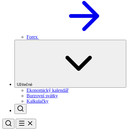
Forex
Užitečné
Ekonomický kalendář
Burzovní svátky
Kalkulačky