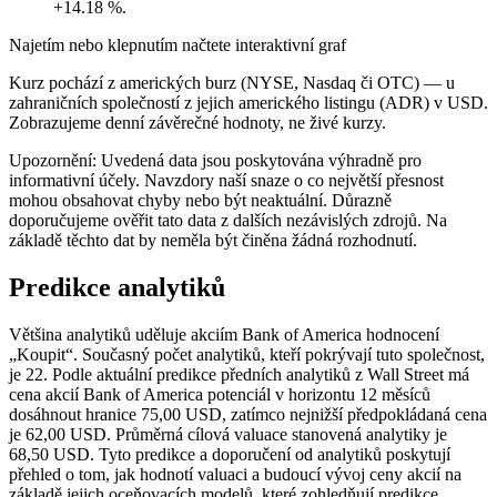
+14.18 %.
Najetím nebo klepnutím načtete interaktivní graf
Kurz pochází z amerických burz (NYSE, Nasdaq či OTC) — u
zahraničních společností z jejich amerického listingu (ADR) v USD.
Zobrazujeme denní závěrečné hodnoty, ne živé kurzy.
Upozornění: Uvedená data jsou poskytována výhradně pro
informativní účely. Navzdory naší snaze o co největší přesnost
mohou obsahovat chyby nebo být neaktuální. Důrazně
doporučujeme ověřit tato data z dalších nezávislých zdrojů. Na
základě těchto dat by neměla být činěna žádná rozhodnutí.
Predikce analytiků
Většina analytiků uděluje akciím Bank of America hodnocení
„Koupit“. Současný počet analytiků, kteří pokrývají tuto společnost,
je 22. Podle aktuální predikce předních analytiků z Wall Street má
cena akcií Bank of America potenciál v horizontu 12 měsíců
dosáhnout hranice 75,00 USD, zatímco nejnižší předpokládaná cena
je 62,00 USD. Průměrná cílová valuace stanovená analytiky je
68,50 USD. Tyto predikce a doporučení od analytiků poskytují
přehled o tom, jak hodnotí valuaci a budoucí vývoj ceny akcií na
základě jejich oceňovacích modelů, které zohledňují predikce