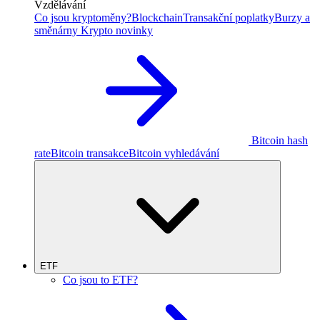
Vzdělávání
Co jsou kryptoměny?
Blockchain
Transakční poplatky
Burzy a
směnárny
Krypto novinky
Bitcoin hash
rate
Bitcoin transakce
Bitcoin vyhledávání
ETF
Co jsou to ETF?