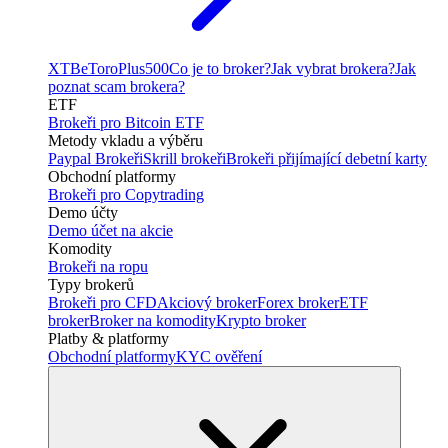
XTB
eToro
Plus500
Co je to broker?
Jak vybrat brokera?
Jak
poznat scam brokera?
ETF
Brokeři pro Bitcoin ETF
Metody vkladu a výběru
Paypal Brokeři
Skrill brokeři
Brokeři přijímající debetní karty
Obchodní platformy
Brokeři pro Copytrading
Demo účty
Demo účet na akcie
Komodity
Brokeři na ropu
Typy brokerů
Brokeři pro CFD
Akciový broker
Forex broker
ETF
broker
Broker na komodity
Krypto broker
Platby & platformy
Obchodní platformy
KYC ověření