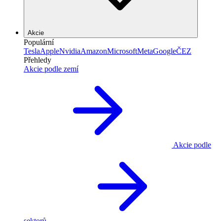
Akcie
Populární
Tesla
Apple
Nvidia
Amazon
Microsoft
Meta
Google
ČEZ
Přehledy
Akcie podle zemí
Akcie podle
sektorů