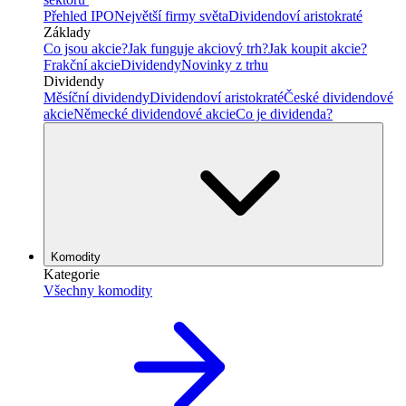
Přehled IPO
Největší firmy světa
Dividendoví aristokraté
Základy
Co jsou akcie?
Jak funguje akciový trh?
Jak koupit akcie?
Frakční akcie
Dividendy
Novinky z trhu
Dividendy
Měsíční dividendy
Dividendoví aristokraté
České dividendové
akcie
Německé dividendové akcie
Co je dividenda?
Komodity
Kategorie
Všechny komodity