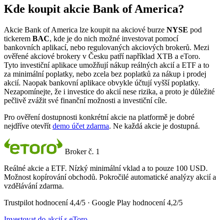
Kde koupit akcie Bank of America?
Akcie Bank of America lze koupit na akciové burze
NYSE
pod
tickerem
BAC
, kde je do nich možné investovat pomocí
bankovních aplikací, nebo regulovaných akciových brokerů. Mezi
ověřené akciové brokery v Česku patří například XTB a eToro.
Tyto investiční aplikace umožňují nákup reálných akcií a ETF a to
za minimální poplatky, nebo zcela bez poplatků za nákup i prodej
akcií. Naopak bankovní aplikace obvykle účtují vyšší poplatky.
Nezapomínejte, že i investice do akcií nese rizika, a proto je důležité
pečlivě zvážit své finanční možnosti a investiční cíle.
Pro ověření dostupnosti konkrétní akcie na platformě je dobré
nejdříve otevřít
demo účet zdarma
. Ne každá akcie je dostupná.
Broker č. 1
Reálné akcie a ETF. Nízký minimální vklad a to pouze 100 USD.
Možnost kopírování obchodů. Pokročilé automatické analýzy akcií a
vzdělávání zdarma.
Trustpilot hodnocení 4,4/5 · Google Play hodnocení 4,2/5
Investovat do akcií s eToro