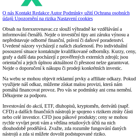
O nás
Kontakt
Redakce
Autor
Podmínky užití
Ochrana osobních
údajů
Upozornění na rizika
Nastavení cookies
Obsah na forexsrovnavac.cz slouží výhradně ke vzdělávání a
informování čtenářů. Nejde o investiční tipy ani záruku výnosu a
nepředstavuje odborné finanční, právní či daňové poradenství.
Uvedené názory vycházejí z našich zkušeností. Pro individuální
posouzení situace kontaktujte kvalifikované odborníky. Kurzy, ceny,
grafy a další data pocházejí z prověřených externích zdrojů; jsou
orientační a jejich úplnou aktuálnost či přesnost nelze garantovat.
Nejde o doporučení k nákupu či prodeji konkrétních investic.
Na webu se mohou objevit reklamní prvky a affiliate odkazy. Pokud
využijete náš odkaz, můžeme získat malou provizi, která nám
pomáhá financovat provoz. Pro vás se podmínky ani cena nemění.
Děkujeme za podporu.
Investování do akcií, ETF, dluhopisů, kryptoměn, derivátů (např.
CFD) a dalších finančních nástrojů je spojeno s rizikem ztráty části
nebo celé investice. CFD jsou pákové produkty; ceny se mohou
rychle vyvíjet proti vám a většina retailových účtů na nich
dlouhodobě prodělává. Zvažte, zda rozumíte fungování daných
nástrojů a zda si můžete dovolit podstupované riziko.