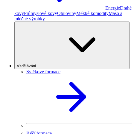
Energie
Drahé
kovy
Průmyslové kovy
Obiloviny
Měkké komodity
Maso a
mléčné výrobky
Vzdělávání
Svíčkové formace
Býčí formace