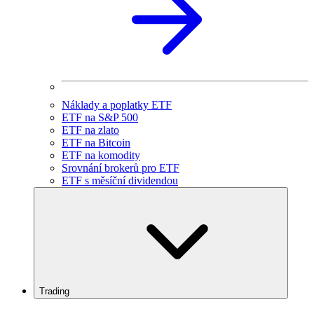
Náklady a poplatky ETF
ETF na S&P 500
ETF na zlato
ETF na Bitcoin
ETF na komodity
Srovnání brokerů pro ETF
ETF s měsíční dividendou
Trading