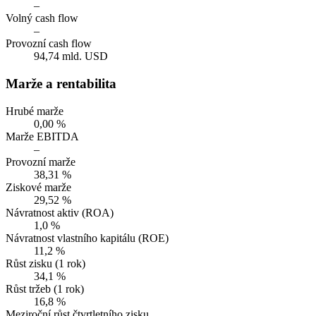
–
Volný cash flow
–
Provozní cash flow
94,74 mld. USD
Marže a rentabilita
Hrubé marže
0,00 %
Marže EBITDA
–
Provozní marže
38,31 %
Ziskové marže
29,52 %
Návratnost aktiv (ROA)
1,0 %
Návratnost vlastního kapitálu (ROE)
11,2 %
Růst zisku (1 rok)
34,1 %
Růst tržeb (1 rok)
16,8 %
Meziroční růst čtvrtletního zisku