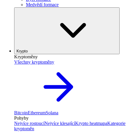
Medvědí formace
Krypto
Kryptoměny
Všechny kryptoměny
Bitcoin
Ethereum
Solana
Pohyby
Nejvíce rostoucí
Nejvíce klesající
Krypto heatmapa
Kategorie
kryptoměn