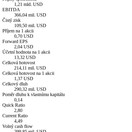
1,21 mld. USD
EBITDA
366,04 mil. USD
Čistý zisk
109,50 mil. USD
Příjem na 1 akcii
0,70 USD
Forward EPS
2,04 USD
Účetní hodnota na 1 akcii
13,32 USD
Celková hotovost
214,11 mil. USD
Celková hotovost na 1 akcii
1,37 USD
Celkový dluh
290,32 mil. USD
Poměr dluhu k vlastnímu kapitálu
0,14
Quick Ratio
2,80
Current Ratio
4,49
Volný cash flow
299,85 mil. USD