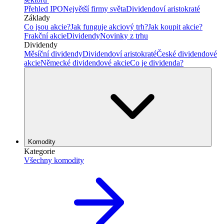
Přehled IPO
Největší firmy světa
Dividendoví aristokraté
Základy
Co jsou akcie?
Jak funguje akciový trh?
Jak koupit akcie?
Frakční akcie
Dividendy
Novinky z trhu
Dividendy
Měsíční dividendy
Dividendoví aristokraté
České dividendové
akcie
Německé dividendové akcie
Co je dividenda?
Komodity
Kategorie
Všechny komodity