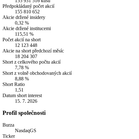
155 931 516 kusů
Předpokládaný počet akcií
155 810 652
Akcie držené insidery
0,32 %
Akcie držené institucemi
115,51 %
Počet akcií na short
12 123 448
Akcie na short předchozí měsíc
18 204 307
Short z celkového počtu akcií
7,78 %
Short z volně obchodovaných akcií
8,88 %
Short Ratio
1,51
Datum short interest
15. 7. 2026
Profil společnosti
Burza
NasdaqGS
Ticker