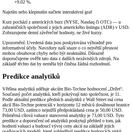
+9.02 %.
Najetím nebo klepnutím načtete interaktivní graf
Kurz pochází z amerických burz (NYSE, Nasdaq či OTC) — u
zahraničních společností z jejich amerického listingu (ADR) v USD.
Zobrazujeme denní závěrečné hodnoty, ne živé kurzy.
Upozornění: Uvedená data jsou poskytována výhradně pro
informativní účely. Navzdory naší snaze o co největší přesnost
mohou obsahovat chyby nebo být neaktuální. Důrazně
doporučujeme ověřit tato data z dalších nezávislých zdrojů. Na
základě těchto dat by neměla být činěna žádná rozhodnutí.
Predikce analytiků
Většina analytiků uděluje akciím Bio-Techne hodnocení „Držet“.
Současný počet analytiků, kteří pokrývají tuto společnost, je 11.
Podle aktuální predikce předních analytiků z Wall Street má cena
akcií Bio-Techne potenciál v horizontu 12 měsíců dosáhnout hranice
73,00 USD, zatímco nejnižší předpokládaná cena je 50,00 USD.
Průměrná cílová valuace stanovená analytiky je 73,00 USD. Tyto
predikce a doporučení od analytiků poskytují přehled o tom, jak
hodnotí valuaci a budoucí vývoj ceny akcií na základě jejich
oceňovacích modelů, které zohledňují predikce budoucích zisků