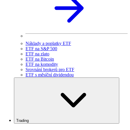
Náklady a poplatky ETF
ETF na S&P 500
ETF na zlato
ETF na Bitcoin
ETF na komodity
Srovnání brokerů pro ETF
ETF s měsíční dividendou
Trading