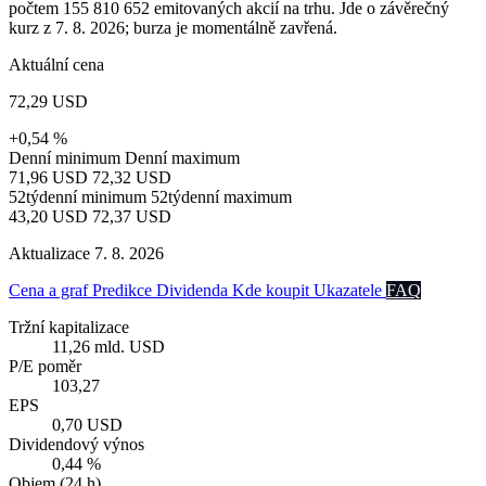
počtem 155 810 652 emitovaných akcií na trhu. Jde o závěrečný
kurz z 7. 8. 2026; burza je momentálně zavřená.
Aktuální cena
72,29 USD
+0,54 %
Denní minimum
Denní maximum
71,96 USD
72,32 USD
52týdenní minimum
52týdenní maximum
43,20 USD
72,37 USD
Aktualizace 7. 8. 2026
Cena a graf
Predikce
Dividenda
Kde koupit
Ukazatele
FAQ
Tržní kapitalizace
11,26 mld. USD
P/E poměr
103,27
EPS
0,70 USD
Dividendový výnos
0,44 %
Objem (24 h)