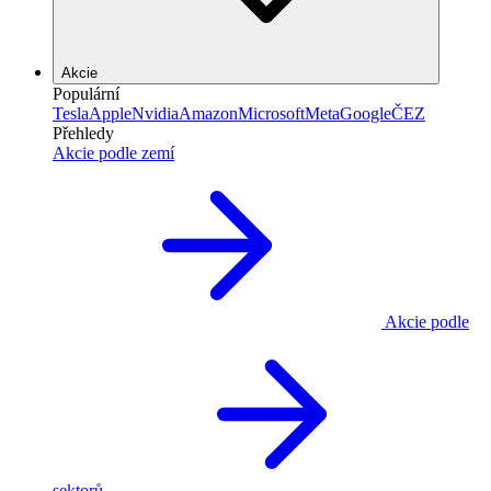
Akcie
Populární
Tesla
Apple
Nvidia
Amazon
Microsoft
Meta
Google
ČEZ
Přehledy
Akcie podle zemí
Akcie podle
sektorů