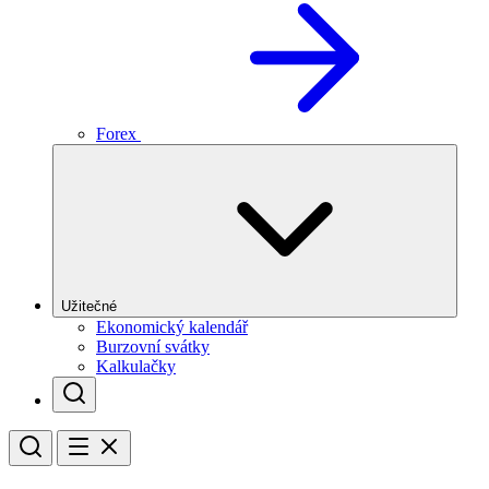
Forex
Užitečné
Ekonomický kalendář
Burzovní svátky
Kalkulačky