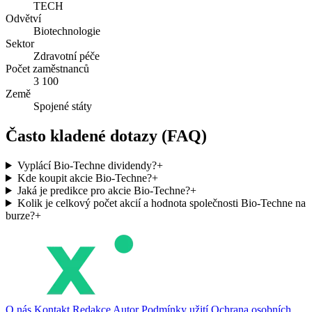
TECH
Odvětví
Biotechnologie
Sektor
Zdravotní péče
Počet zaměstnanců
3 100
Země
Spojené státy
Často kladené dotazy (FAQ)
Vyplácí Bio-Techne dividendy?
+
Kde koupit akcie Bio-Techne?
+
Jaká je predikce pro akcie Bio-Techne?
+
Kolik je celkový počet akcií a hodnota společnosti Bio-Techne na
burze?
+
O nás
Kontakt
Redakce
Autor
Podmínky užití
Ochrana osobních