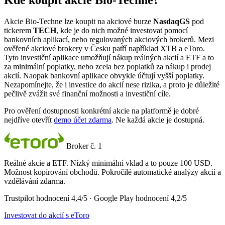
Kde koupit akcie Bio-Techne?
Akcie Bio-Techne lze koupit na akciové burze
NasdaqGS
pod
tickerem
TECH
, kde je do nich možné investovat pomocí
bankovních aplikací, nebo regulovaných akciových brokerů. Mezi
ověřené akciové brokery v Česku patří například XTB a eToro.
Tyto investiční aplikace umožňují nákup reálných akcií a ETF a to
za minimální poplatky, nebo zcela bez poplatků za nákup i prodej
akcií. Naopak bankovní aplikace obvykle účtují vyšší poplatky.
Nezapomínejte, že i investice do akcií nese rizika, a proto je důležité
pečlivě zvážit své finanční možnosti a investiční cíle.
Pro ověření dostupnosti konkrétní akcie na platformě je dobré
nejdříve otevřít
demo účet zdarma
. Ne každá akcie je dostupná.
Broker č. 1
Reálné akcie a ETF. Nízký minimální vklad a to pouze 100 USD.
Možnost kopírování obchodů. Pokročilé automatické analýzy akcií a
vzdělávání zdarma.
Trustpilot hodnocení 4,4/5 · Google Play hodnocení 4,2/5
Investovat do akcií s eToro