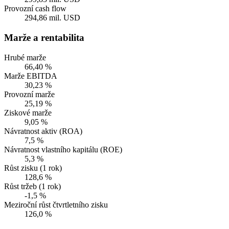
Provozní cash flow
294,86 mil. USD
Marže a rentabilita
Hrubé marže
66,40 %
Marže EBITDA
30,23 %
Provozní marže
25,19 %
Ziskové marže
9,05 %
Návratnost aktiv (ROA)
7,5 %
Návratnost vlastního kapitálu (ROE)
5,3 %
Růst zisku (1 rok)
128,6 %
Růst tržeb (1 rok)
-1,5 %
Meziroční růst čtvrtletního zisku
126,0 %