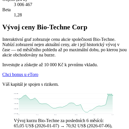
3 006 467
Beta
1,28
Vývoj ceny Bio-Techne Corp
Interaktivní graf zobrazuje cenu akcie společnosti Bio-Techne.
Nabízí zobrazení nejen aktuální ceny, ale i její historický vývoj v
čase — od měsíčního pohledu až po maximální dobu, po kterou jsou
akcie obchodovány na burze.
Investujte a získejte až 10 000 Kč k prvnímu vkladu.
Chci bonus u eToro
Váš kapitál je spojen s rizikem.
73,54 US$
70,92 US$
65,72 US$
57,90 US$
50,09 US$
42,27 US$
7. 1.
11. 2.
18. 3.
27. 4.
1. 6.
6. 7.
Vývoj kurzu Bio-Techne za posledních 6 měsíců:
65,05 US$ (2026-01-07) → 70,92 US$ (2026-07-06),