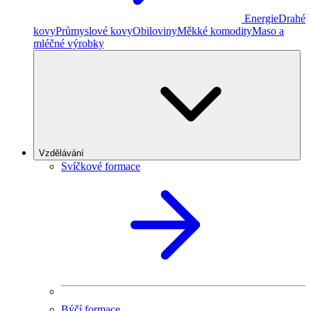
Energie
Drahé
kovy
Průmyslové kovy
Obiloviny
Měkké komodity
Maso a
mléčné výrobky
Vzdělávání
Svíčkové formace
Býčí formace