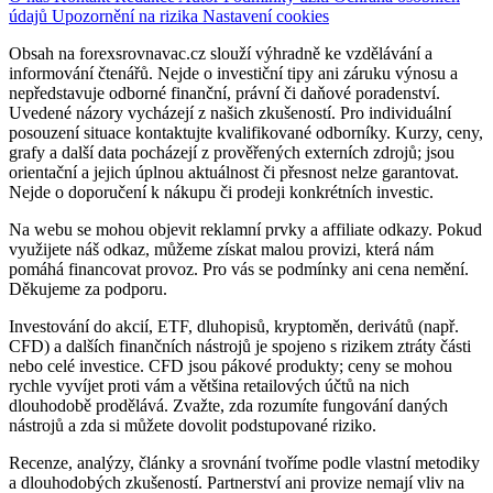
údajů
Upozornění na rizika
Nastavení cookies
Obsah na forexsrovnavac.cz slouží výhradně ke vzdělávání a
informování čtenářů. Nejde o investiční tipy ani záruku výnosu a
nepředstavuje odborné finanční, právní či daňové poradenství.
Uvedené názory vycházejí z našich zkušeností. Pro individuální
posouzení situace kontaktujte kvalifikované odborníky. Kurzy, ceny,
grafy a další data pocházejí z prověřených externích zdrojů; jsou
orientační a jejich úplnou aktuálnost či přesnost nelze garantovat.
Nejde o doporučení k nákupu či prodeji konkrétních investic.
Na webu se mohou objevit reklamní prvky a affiliate odkazy. Pokud
využijete náš odkaz, můžeme získat malou provizi, která nám
pomáhá financovat provoz. Pro vás se podmínky ani cena nemění.
Děkujeme za podporu.
Investování do akcií, ETF, dluhopisů, kryptoměn, derivátů (např.
CFD) a dalších finančních nástrojů je spojeno s rizikem ztráty části
nebo celé investice. CFD jsou pákové produkty; ceny se mohou
rychle vyvíjet proti vám a většina retailových účtů na nich
dlouhodobě prodělává. Zvažte, zda rozumíte fungování daných
nástrojů a zda si můžete dovolit podstupované riziko.
Recenze, analýzy, články a srovnání tvoříme podle vlastní metodiky
a dlouhodobých zkušeností. Partnerství ani provize nemají vliv na