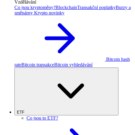
Vzdělávání
Co jsou kryptoměny?
Blockchain
Transakční poplatky
Burzy a
směnárny
Krypto novinky
Bitcoin hash
rate
Bitcoin transakce
Bitcoin vyhledávání
ETF
Co jsou to ETF?