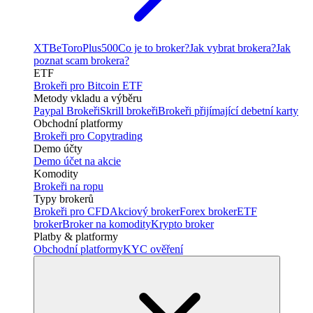
XTB
eToro
Plus500
Co je to broker?
Jak vybrat brokera?
Jak
poznat scam brokera?
ETF
Brokeři pro Bitcoin ETF
Metody vkladu a výběru
Paypal Brokeři
Skrill brokeři
Brokeři přijímající debetní karty
Obchodní platformy
Brokeři pro Copytrading
Demo účty
Demo účet na akcie
Komodity
Brokeři na ropu
Typy brokerů
Brokeři pro CFD
Akciový broker
Forex broker
ETF
broker
Broker na komodity
Krypto broker
Platby & platformy
Obchodní platformy
KYC ověření