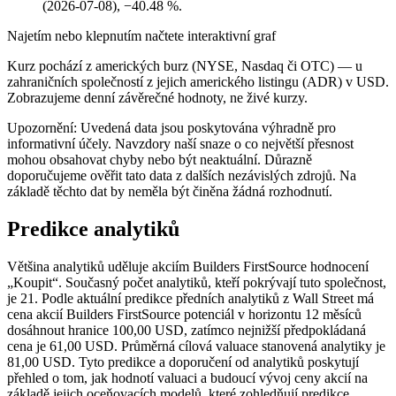
(2026-07-08), −40.48 %.
Najetím nebo klepnutím načtete interaktivní graf
Kurz pochází z amerických burz (NYSE, Nasdaq či OTC) — u
zahraničních společností z jejich amerického listingu (ADR) v USD.
Zobrazujeme denní závěrečné hodnoty, ne živé kurzy.
Upozornění: Uvedená data jsou poskytována výhradně pro
informativní účely. Navzdory naší snaze o co největší přesnost
mohou obsahovat chyby nebo být neaktuální. Důrazně
doporučujeme ověřit tato data z dalších nezávislých zdrojů. Na
základě těchto dat by neměla být činěna žádná rozhodnutí.
Predikce analytiků
Většina analytiků uděluje akciím Builders FirstSource hodnocení
„Koupit“. Současný počet analytiků, kteří pokrývají tuto společnost,
je 21. Podle aktuální predikce předních analytiků z Wall Street má
cena akcií Builders FirstSource potenciál v horizontu 12 měsíců
dosáhnout hranice 100,00 USD, zatímco nejnižší předpokládaná
cena je 61,00 USD. Průměrná cílová valuace stanovená analytiky je
81,00 USD. Tyto predikce a doporučení od analytiků poskytují
přehled o tom, jak hodnotí valuaci a budoucí vývoj ceny akcií na
základě jejich oceňovacích modelů, které zohledňují predikce