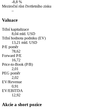
-8,8 %
Meziroční růst čtvrtletního zisku
–
Valuace
Tržní kapitalizace
8,04 mld. USD
Tržní hodnota podniku (EV)
13,21 mld. USD
P/E poměr
78,62
Forward P/E
16,72
Price-to-Book (P/B)
2,01
PEG poměr
2,02
EV/Revenue
0,91
EV/EBITDA
12,92
Akcie a short pozice