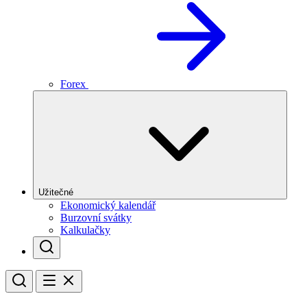
Forex
Užitečné
Ekonomický kalendář
Burzovní svátky
Kalkulačky