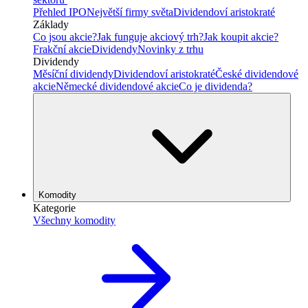
Přehled IPO
Největší firmy světa
Dividendoví aristokraté
Základy
Co jsou akcie?
Jak funguje akciový trh?
Jak koupit akcie?
Frakční akcie
Dividendy
Novinky z trhu
Dividendy
Měsíční dividendy
Dividendoví aristokraté
České dividendové
akcie
Německé dividendové akcie
Co je dividenda?
Komodity
Kategorie
Všechny komodity