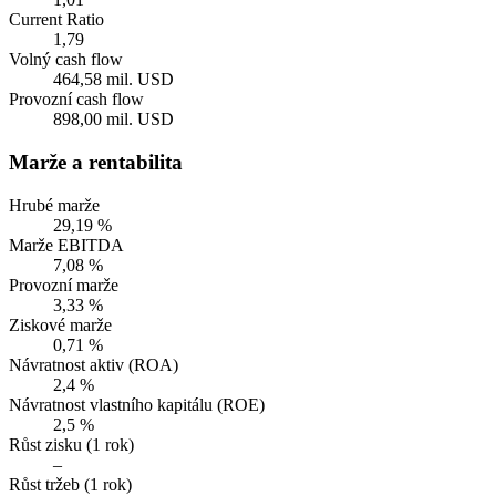
Current Ratio
1,79
Volný cash flow
464,58 mil. USD
Provozní cash flow
898,00 mil. USD
Marže a rentabilita
Hrubé marže
29,19 %
Marže EBITDA
7,08 %
Provozní marže
3,33 %
Ziskové marže
0,71 %
Návratnost aktiv (ROA)
2,4 %
Návratnost vlastního kapitálu (ROE)
2,5 %
Růst zisku (1 rok)
–
Růst tržeb (1 rok)