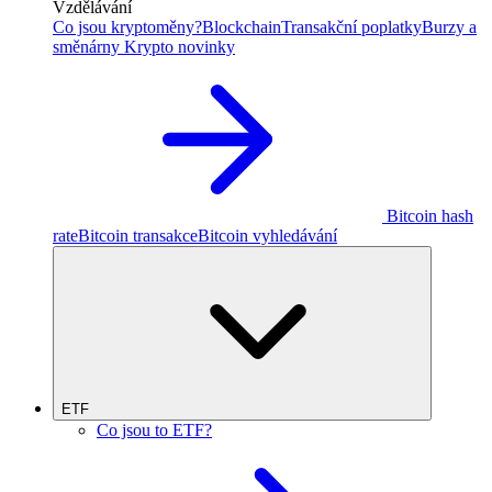
Vzdělávání
Co jsou kryptoměny?
Blockchain
Transakční poplatky
Burzy a
směnárny
Krypto novinky
Bitcoin hash
rate
Bitcoin transakce
Bitcoin vyhledávání
ETF
Co jsou to ETF?