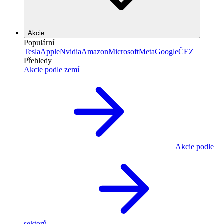
Akcie
Populární
Tesla
Apple
Nvidia
Amazon
Microsoft
Meta
Google
ČEZ
Přehledy
Akcie podle zemí
Akcie podle
sektorů