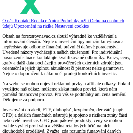
O nás
Kontakt
Redakce
Autor
Podmínky užití
Ochrana osobních
údajů
Upozornění na rizika
Nastavení cookies
Obsah na forexsrovnavac.cz slouží výhradně ke vzdělávání a
informování čtenářů. Nejde o investiční tipy ani záruku výnosu a
nepředstavuje odborné finanční, právní či daňové poradenství.
Uvedené názory vycházejí z našich zkušeností. Pro individuální
posouzení situace kontaktujte kvalifikované odborníky. Kurzy, ceny,
grafy a další data pocházejí z prověřených externích zdrojů; jsou
orientační a jejich úplnou aktuálnost či přesnost nelze garantovat.
Nejde o doporučení k nákupu či prodeji konkrétních investic.
Na webu se mohou objevit reklamní prvky a affiliate odkazy. Pokud
využijete náš odkaz, můžeme získat malou provizi, která nám
pomáhá financovat provoz. Pro vás se podmínky ani cena nemění.
Děkujeme za podporu.
Investování do akcií, ETF, dluhopisů, kryptoměn, derivátů (např.
CFD) a dalších finančních nástrojů je spojeno s rizikem ztráty části
nebo celé investice. CFD jsou pákové produkty; ceny se mohou
rychle vyvíjet proti vám a většina retailových účtů na nich
dlouhodobě prodělává. Zvažte, zda rozumíte fungování daných