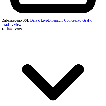
Zabezpečeno SSL
Data o kryptoměnách: CoinGecko
Grafy:
TradingView
Česky