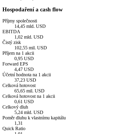
Hospodaření a cash flow
Příjmy společnosti
14,45 mld. USD
EBITDA
1,02 mld. USD
Čistý zisk
102,55 mil. USD
Příjem na 1 akcii
0,95 USD
Forward EPS
4,47 USD
Účetní hodnota na 1 akcii
37,23 USD
Celková hotovost
65,65 mil. USD
Celková hotovost na 1 akcii
0,61 USD
Celkový dluh
5,24 mld. USD
Poměr dluhu k vlastnímu kapitálu
1,31
Quick Ratio
1,01