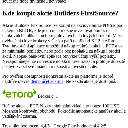
současné době dividendu nevyplácí.
Kde koupit akcie Builders FirstSource?
Akcie Builders FirstSource lze koupit na akciové burze
NYSE
pod
tickerem
BLDR
, kde je do nich možné investovat pomocí
bankovních aplikací, nebo regulovaných akciových brokerů. Mezi
ověřené akciové brokery v Česku patří například XTB a eToro.
Tyto investiční aplikace umožňují nákup reálných akcií a ETF a to
za minimální poplatky, nebo zcela bez poplatků za nákup i prodej
akcií. Naopak bankovní aplikace obvykle účtují vyšší poplatky.
Nezapomínejte, že i investice do akcií nese rizika, a proto je důležité
pečlivě zvážit své finanční možnosti a investiční cíle.
Pro ověření dostupnosti konkrétní akcie na platformě je dobré
nejdříve otevřít
demo účet zdarma
. Ne každá akcie je dostupná.
Broker č. 1
Reálné akcie a ETF. Nízký minimální vklad a to pouze 100 USD.
Možnost kopírování obchodů. Pokročilé automatické analýzy akcií a
vzdělávání zdarma.
Trustpilot hodnocení 4,4/5 · Google Play hodnocení 4,2/5