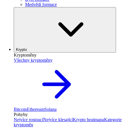
Medvědí formace
Krypto
Kryptoměny
Všechny kryptoměny
Bitcoin
Ethereum
Solana
Pohyby
Nejvíce rostoucí
Nejvíce klesající
Krypto heatmapa
Kategorie
kryptoměn