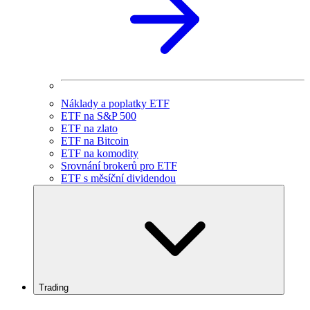
Náklady a poplatky ETF
ETF na S&P 500
ETF na zlato
ETF na Bitcoin
ETF na komodity
Srovnání brokerů pro ETF
ETF s měsíční dividendou
Trading