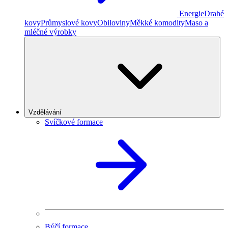
Energie
Drahé
kovy
Průmyslové kovy
Obiloviny
Měkké komodity
Maso a
mléčné výrobky
Vzdělávání
Svíčkové formace
Býčí formace