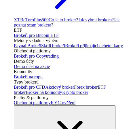
XTB
eToro
Plus500
Co je to broker?
Jak vybrat brokera?
Jak
poznat scam brokera?
ETF
Brokeři pro Bitcoin ETF
Metody vkladu a výběru
Paypal Brokeři
Skrill brokeři
Brokeři přijímající debetní karty
Obchodní platformy
Brokeři pro Copytrading
Demo účty
Demo účet na akcie
Komodity
Brokeři na ropu
Typy brokerů
Brokeři pro CFD
Akciový broker
Forex broker
ETF
broker
Broker na komodity
Krypto broker
Platby & platformy
Obchodní platformy
KYC ověření