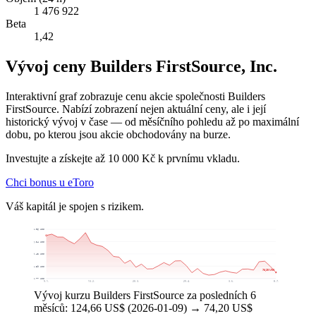
1 476 922
Beta
1,42
Vývoj ceny Builders FirstSource, Inc.
Interaktivní graf zobrazuje cenu akcie společnosti Builders
FirstSource. Nabízí zobrazení nejen aktuální ceny, ale i její
historický vývoj v čase — od měsíčního pohledu až po maximální
dobu, po kterou jsou akcie obchodovány na burze.
Investujte a získejte až 10 000 Kč k prvnímu vkladu.
Chci bonus u eToro
Váš kapitál je spojen s rizikem.
133,06 US$
116,24 US$
99,42 US$
82,59 US$
74,20 US$
65,77 US$
9. 1.
13. 2.
20. 3.
29. 4.
3. 6.
8. 7.
Vývoj kurzu Builders FirstSource za posledních 6
měsíců: 124,66 US$ (2026-01-09) → 74,20 US$