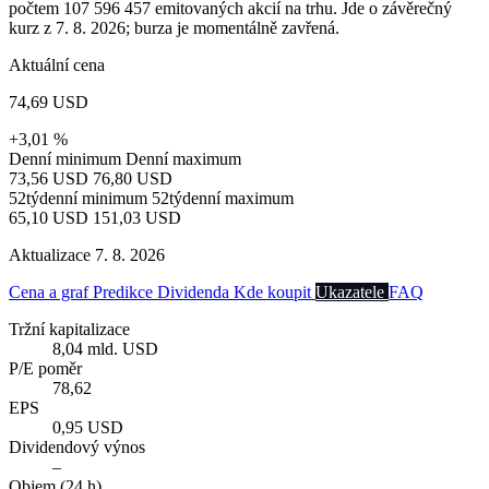
počtem 107 596 457 emitovaných akcií na trhu. Jde o závěrečný
kurz z 7. 8. 2026; burza je momentálně zavřená.
Aktuální cena
74,69 USD
+3,01 %
Denní minimum
Denní maximum
73,56 USD
76,80 USD
52týdenní minimum
52týdenní maximum
65,10 USD
151,03 USD
Aktualizace 7. 8. 2026
Cena a graf
Predikce
Dividenda
Kde koupit
Ukazatele
FAQ
Tržní kapitalizace
8,04 mld. USD
P/E poměr
78,62
EPS
0,95 USD
Dividendový výnos
–
Objem (24 h)