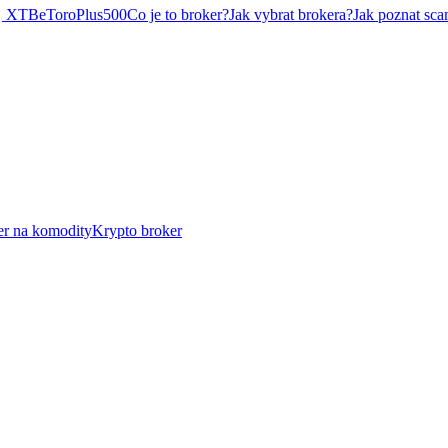
XTB
eToro
Plus500
Co je to broker?
Jak vybrat brokera?
Jak poznat sca
er na komodity
Krypto broker