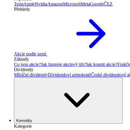
Tesla
Apple
Nvidia
Amazon
Microsoft
Meta
Google
ČEZ
Přehledy
Akcie podle zemí
Základy
Co jsou akcie?
Jak funguje akciový trh?
Jak koupit akcie?
Frakčn
Dividendy
Měsíční dividendy
Dividendoví aristokraté
České dividendové a
Komodity
Kategorie