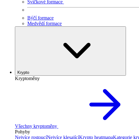
Svíčkové formace
Býčí formace
Medvědí formace
Krypto
Kryptoměny
Všechny kryptoměny
Pohyby
Nejvíce rostoucí
Nejvíce klesající
Krypto heatmapa
Kategorie k