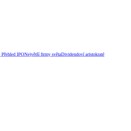
Přehled IPO
Největší firmy světa
Dividendoví aristokraté