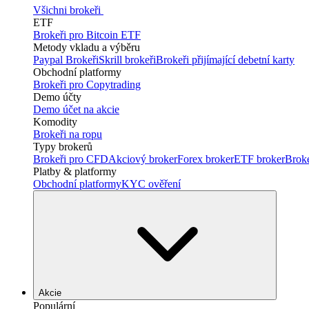
Všichni brokeři
ETF
Brokeři pro Bitcoin ETF
Metody vkladu a výběru
Paypal Brokeři
Skrill brokeři
Brokeři přijímající debetní karty
Obchodní platformy
Brokeři pro Copytrading
Demo účty
Demo účet na akcie
Komodity
Brokeři na ropu
Typy brokerů
Brokeři pro CFD
Akciový broker
Forex broker
ETF broker
Brok
Platby & platformy
Obchodní platformy
KYC ověření
Akcie
Populární