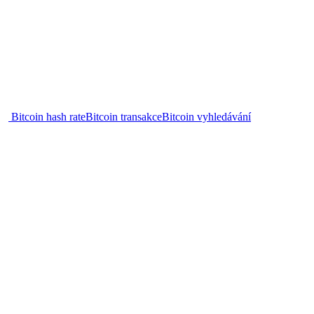
Bitcoin hash rate
Bitcoin transakce
Bitcoin vyhledávání