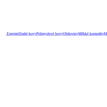
Energie
Drahé kovy
Průmyslové kovy
Obiloviny
Měkké komodity
M