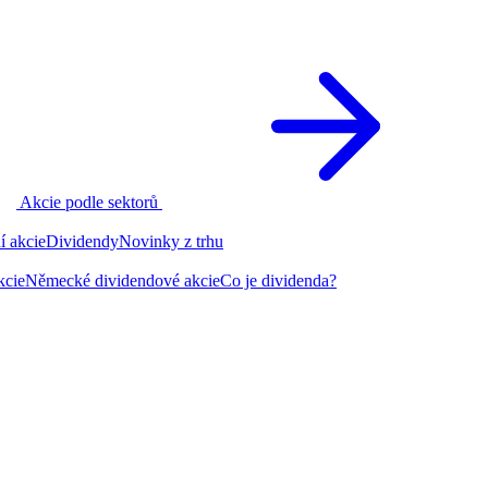
Akcie podle sektorů
í akcie
Dividendy
Novinky z trhu
kcie
Německé dividendové akcie
Co je dividenda?