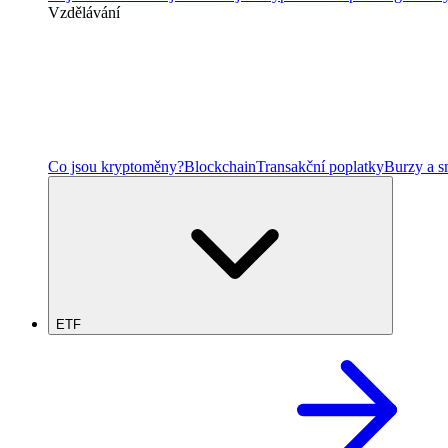
Vzdělávání
Co jsou kryptoměny?
Blockchain
Transakční poplatky
Burzy a 
ETF