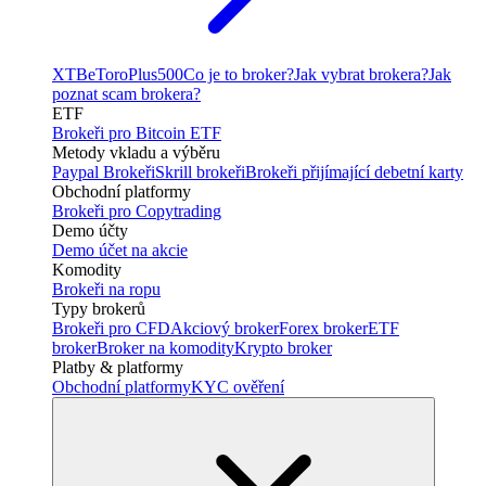
XTB
eToro
Plus500
Co je to broker?
Jak vybrat brokera?
Jak
poznat scam brokera?
ETF
Brokeři pro Bitcoin ETF
Metody vkladu a výběru
Paypal Brokeři
Skrill brokeři
Brokeři přijímající debetní karty
Obchodní platformy
Brokeři pro Copytrading
Demo účty
Demo účet na akcie
Komodity
Brokeři na ropu
Typy brokerů
Brokeři pro CFD
Akciový broker
Forex broker
ETF
broker
Broker na komodity
Krypto broker
Platby & platformy
Obchodní platformy
KYC ověření