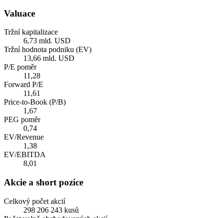
Valuace
Tržní kapitalizace
6,73 mld. USD
Tržní hodnota podniku (EV)
13,66 mld. USD
P/E poměr
11,28
Forward P/E
11,61
Price-to-Book (P/B)
1,67
PEG poměr
0,74
EV/Revenue
1,38
EV/EBITDA
8,01
Akcie a short pozice
Celkový počet akcií
298 206 243 kusů