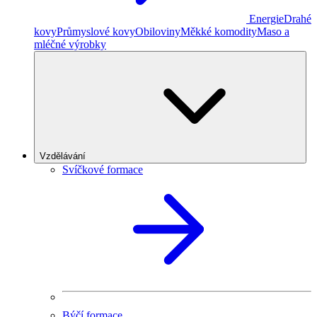
Energie
Drahé
kovy
Průmyslové kovy
Obiloviny
Měkké komodity
Maso a
mléčné výrobky
Vzdělávání
Svíčkové formace
Býčí formace