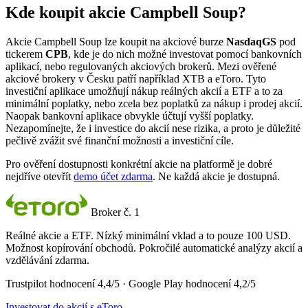
Kde koupit akcie Campbell Soup?
Akcie Campbell Soup lze koupit na akciové burze
NasdaqGS
pod
tickerem
CPB
, kde je do nich možné investovat pomocí bankovních
aplikací, nebo regulovaných akciových brokerů. Mezi ověřené
akciové brokery v Česku patří například XTB a eToro. Tyto
investiční aplikace umožňují nákup reálných akcií a ETF a to za
minimální poplatky, nebo zcela bez poplatků za nákup i prodej akcií.
Naopak bankovní aplikace obvykle účtují vyšší poplatky.
Nezapomínejte, že i investice do akcií nese rizika, a proto je důležité
pečlivě zvážit své finanční možnosti a investiční cíle.
Pro ověření dostupnosti konkrétní akcie na platformě je dobré
nejdříve otevřít
demo účet zdarma
. Ne každá akcie je dostupná.
Broker č. 1
Reálné akcie a ETF. Nízký minimální vklad a to pouze 100 USD.
Možnost kopírování obchodů. Pokročilé automatické analýzy akcií a
vzdělávání zdarma.
Trustpilot hodnocení 4,4/5 · Google Play hodnocení 4,2/5
Investovat do akcií s eToro