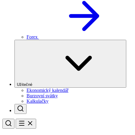
Forex
Užitečné
Ekonomický kalendář
Burzovní svátky
Kalkulačky