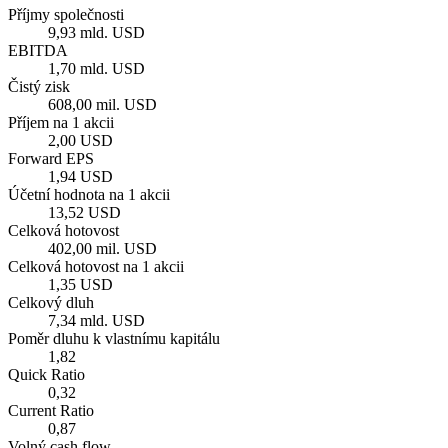
Příjmy společnosti
9,93 mld. USD
EBITDA
1,70 mld. USD
Čistý zisk
608,00 mil. USD
Příjem na 1 akcii
2,00 USD
Forward EPS
1,94 USD
Účetní hodnota na 1 akcii
13,52 USD
Celková hotovost
402,00 mil. USD
Celková hotovost na 1 akcii
1,35 USD
Celkový dluh
7,34 mld. USD
Poměr dluhu k vlastnímu kapitálu
1,82
Quick Ratio
0,32
Current Ratio
0,87
Volný cash flow