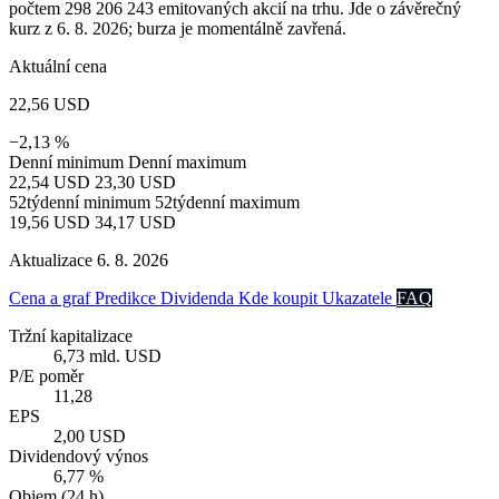
počtem 298 206 243 emitovaných akcií na trhu. Jde o závěrečný
kurz z 6. 8. 2026; burza je momentálně zavřená.
Aktuální cena
22,56 USD
−2,13 %
Denní minimum
Denní maximum
22,54 USD
23,30 USD
52týdenní minimum
52týdenní maximum
19,56 USD
34,17 USD
Aktualizace 6. 8. 2026
Cena a graf
Predikce
Dividenda
Kde koupit
Ukazatele
FAQ
Tržní kapitalizace
6,73 mld. USD
P/E poměr
11,28
EPS
2,00 USD
Dividendový výnos
6,77 %
Objem (24 h)