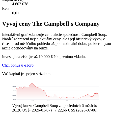
4 603 078
Beta
0,01
Vývoj ceny The Campbell's Company
Interaktivní graf zobrazuje cenu akcie společnosti Campbell Soup.
Nabízí zobrazení nejen aktuální ceny, ale i její historický vývoj v
čase — od měsíčního pohledu až po maximální dobu, po kterou jsou
akcie obchodovány na burze.
Investujte a získejte až 10 000 Kč k prvnímu vkladu.
Chci bonus u eToro
Váš kapitál je spojen s rizikem.
30,07 US$
27,36 US$
24,66 US$
22,66 US$
21,96 US$
19,25 US$
7. 1.
11. 2.
18. 3.
27. 4.
1. 6.
6. 7.
Vývoj kurzu Campbell Soup za posledních 6 měsíců:
26,26 US$ (2026-01-07) → 22,66 US$ (2026-07-06),