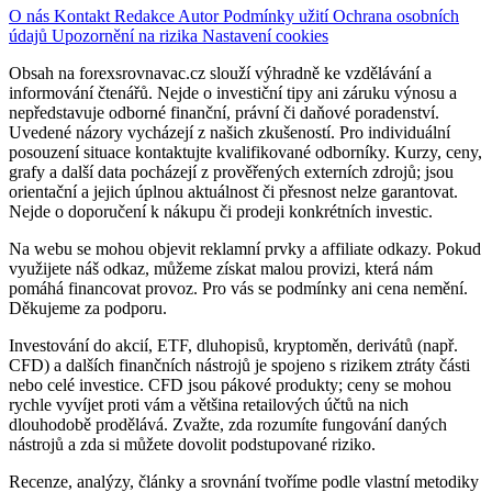
O nás
Kontakt
Redakce
Autor
Podmínky užití
Ochrana osobních
údajů
Upozornění na rizika
Nastavení cookies
Obsah na forexsrovnavac.cz slouží výhradně ke vzdělávání a
informování čtenářů. Nejde o investiční tipy ani záruku výnosu a
nepředstavuje odborné finanční, právní či daňové poradenství.
Uvedené názory vycházejí z našich zkušeností. Pro individuální
posouzení situace kontaktujte kvalifikované odborníky. Kurzy, ceny,
grafy a další data pocházejí z prověřených externích zdrojů; jsou
orientační a jejich úplnou aktuálnost či přesnost nelze garantovat.
Nejde o doporučení k nákupu či prodeji konkrétních investic.
Na webu se mohou objevit reklamní prvky a affiliate odkazy. Pokud
využijete náš odkaz, můžeme získat malou provizi, která nám
pomáhá financovat provoz. Pro vás se podmínky ani cena nemění.
Děkujeme za podporu.
Investování do akcií, ETF, dluhopisů, kryptoměn, derivátů (např.
CFD) a dalších finančních nástrojů je spojeno s rizikem ztráty části
nebo celé investice. CFD jsou pákové produkty; ceny se mohou
rychle vyvíjet proti vám a většina retailových účtů na nich
dlouhodobě prodělává. Zvažte, zda rozumíte fungování daných
nástrojů a zda si můžete dovolit podstupované riziko.
Recenze, analýzy, články a srovnání tvoříme podle vlastní metodiky