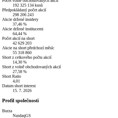
Počet volně obchodovaných akcií
192 325 134 kusů
Předpokládaný počet akcií
298 206 243
Akcie držené insidery
37,46 %
Akcie držené institucemi
64,44 %
Počet akcií na short
42 629 203
Akcie na short předchozí měsíc
55 318 860
Short z celkového počtu akcií
14,30 %
Short z volně obchodovaných akcií
27,58 %
Short Ratio
4,01
Datum short interest
15. 7. 2026
Profil společnosti
Burza
NasdaqGS