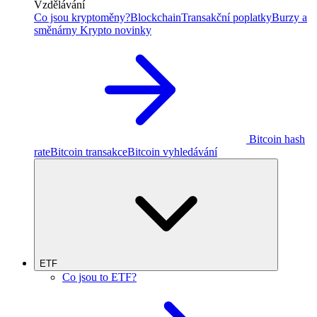
Vzdělávání
Co jsou kryptoměny?
Blockchain
Transakční poplatky
Burzy a
směnárny
Krypto novinky
Bitcoin hash
rate
Bitcoin transakce
Bitcoin vyhledávání
ETF
Co jsou to ETF?