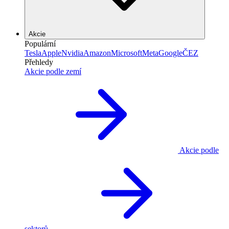
Akcie
Populární
Tesla
Apple
Nvidia
Amazon
Microsoft
Meta
Google
ČEZ
Přehledy
Akcie podle zemí
Akcie podle
sektorů