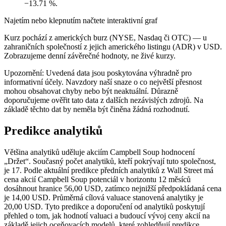
−13.71 %.
Najetím nebo klepnutím načtete interaktivní graf
Kurz pochází z amerických burz (NYSE, Nasdaq či OTC) — u
zahraničních společností z jejich amerického listingu (ADR) v USD.
Zobrazujeme denní závěrečné hodnoty, ne živé kurzy.
Upozornění: Uvedená data jsou poskytována výhradně pro
informativní účely. Navzdory naší snaze o co největší přesnost
mohou obsahovat chyby nebo být neaktuální. Důrazně
doporučujeme ověřit tato data z dalších nezávislých zdrojů. Na
základě těchto dat by neměla být činěna žádná rozhodnutí.
Predikce analytiků
Většina analytiků uděluje akciím Campbell Soup hodnocení
„Držet“. Současný počet analytiků, kteří pokrývají tuto společnost,
je 17. Podle aktuální predikce předních analytiků z Wall Street má
cena akcií Campbell Soup potenciál v horizontu 12 měsíců
dosáhnout hranice 56,00 USD, zatímco nejnižší předpokládaná cena
je 14,00 USD. Průměrná cílová valuace stanovená analytiky je
20,00 USD. Tyto predikce a doporučení od analytiků poskytují
přehled o tom, jak hodnotí valuaci a budoucí vývoj ceny akcií na
základě jejich oceňovacích modelů, které zohledňují predikce