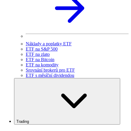
Náklady a poplatky ETF
ETF na S&P 500
ETF na zlato
ETF na Bitcoin
ETF na komodity
Srovnání brokerů pro ETF
ETF s měsíční dividendou
Trading