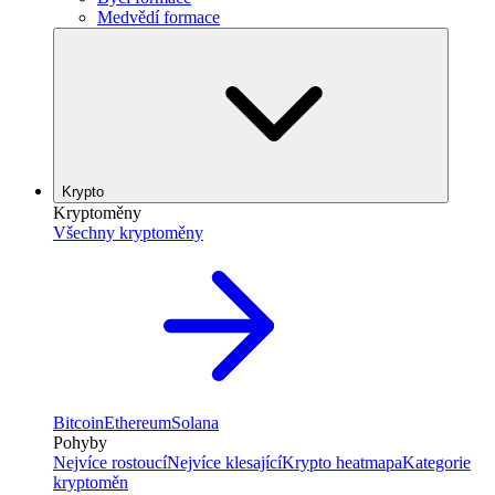
Medvědí formace
Krypto
Kryptoměny
Všechny kryptoměny
Bitcoin
Ethereum
Solana
Pohyby
Nejvíce rostoucí
Nejvíce klesající
Krypto heatmapa
Kategorie
kryptoměn