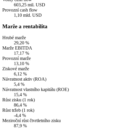
603,25 mil. USD
Provozní cash flow
1,10 mld. USD
Marže a rentabilita
Hrubé marže
29,20 %
Marže EBITDA
17,17 %
Provozní marže
13,10 %
Ziskové marže
6,12 %
Návratnost aktiv (ROA)
5,4 %
Návratnost vlastního kapitálu (ROE)
15,4 %
Růst zisku (1 rok)
86,4 %
Růst tržeb (1 rok)
-4,4 %
Meziroční růst čtvrtletního zisku
87,9 %