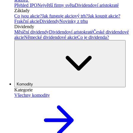
Přehled IPO
Největší firmy světa
Dividendoví aristokraté
Základy
Co jsou akcie?
Jak funguje akciový trh?
Jak koupit akcie?
Frakční akcie
Dividendy
Novinky z trhu
Dividendy
Měsíční dividendy
Dividendoví aristokraté
České dividendové
akcie
Německé dividendové akcie
Co je dividenda?
Komodity
Kategorie
Všechny komodity