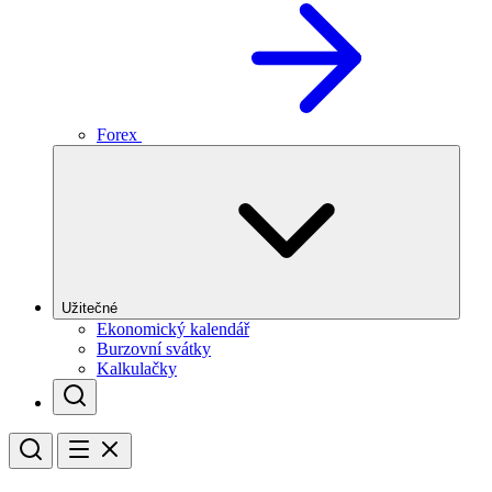
Forex
Užitečné
Ekonomický kalendář
Burzovní svátky
Kalkulačky