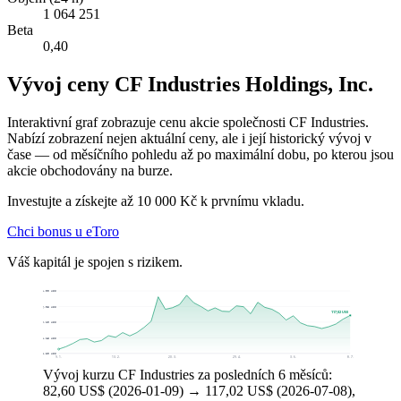
1 064 251
Beta
0,40
Vývoj ceny CF Industries Holdings, Inc.
Interaktivní graf zobrazuje cenu akcie společnosti CF Industries.
Nabízí zobrazení nejen aktuální ceny, ale i její historický vývoj v
čase — od měsíčního pohledu až po maximální dobu, po kterou jsou
akcie obchodovány na burze.
Investujte a získejte až 10 000 Kč k prvnímu vkladu.
Chci bonus u eToro
Váš kapitál je spojen s rizikem.
142,00 US$
126,05 US$
117,02 US$
110,10 US$
94,15 US$
78,20 US$
9. 1.
13. 2.
20. 3.
29. 4.
3. 6.
8. 7.
Vývoj kurzu CF Industries za posledních 6 měsíců:
82,60 US$ (2026-01-09) → 117,02 US$ (2026-07-08),