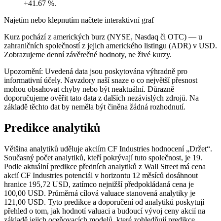
+41.67 %.
Najetím nebo klepnutím načtete interaktivní graf
Kurz pochází z amerických burz (NYSE, Nasdaq či OTC) — u
zahraničních společností z jejich amerického listingu (ADR) v USD.
Zobrazujeme denní závěrečné hodnoty, ne živé kurzy.
Upozornění: Uvedená data jsou poskytována výhradně pro
informativní účely. Navzdory naší snaze o co největší přesnost
mohou obsahovat chyby nebo být neaktuální. Důrazně
doporučujeme ověřit tato data z dalších nezávislých zdrojů. Na
základě těchto dat by neměla být činěna žádná rozhodnutí.
Predikce analytiků
Většina analytiků uděluje akciím CF Industries hodnocení „Držet“.
Současný počet analytiků, kteří pokrývají tuto společnost, je 19.
Podle aktuální predikce předních analytiků z Wall Street má cena
akcií CF Industries potenciál v horizontu 12 měsíců dosáhnout
hranice 195,72 USD, zatímco nejnižší předpokládaná cena je
100,00 USD. Průměrná cílová valuace stanovená analytiky je
121,00 USD. Tyto predikce a doporučení od analytiků poskytují
přehled o tom, jak hodnotí valuaci a budoucí vývoj ceny akcií na
základě jejich oceňovacích modelů, které zohledňují predikce