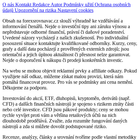
O nás
Kontakt
Redakce
Autor
Podmínky užití
Ochrana osobních
údajů
Upozornění na rizika
Nastavení cookies
Obsah na forexsrovnavac.cz slouží výhradně ke vzdělávání a
informování čtenářů. Nejde o investiční tipy ani záruku výnosu a
nepředstavuje odborné finanční, právní či daňové poradenství.
Uvedené názory vycházejí z našich zkušeností. Pro individuální
posouzení situace kontaktujte kvalifikované odborníky. Kurzy, ceny,
grafy a další data pocházejí z prověřených externích zdrojů; jsou
orientační a jejich úplnou aktuálnost či přesnost nelze garantovat.
Nejde o doporučení k nákupu či prodeji konkrétních investic.
Na webu se mohou objevit reklamní prvky a affiliate odkazy. Pokud
využijete náš odkaz, můžeme získat malou provizi, která nám
pomáhá financovat provoz. Pro vás se podmínky ani cena nemění.
Děkujeme za podporu.
Investování do akcií, ETF, dluhopisů, kryptoměn, derivátů (např.
CFD) a dalších finančních nástrojů je spojeno s rizikem ztráty části
nebo celé investice. CFD jsou pákové produkty; ceny se mohou
rychle vyvíjet proti vám a většina retailových účtů na nich
dlouhodobě prodělává. Zvažte, zda rozumíte fungování daných
nástrojů a zda si můžete dovolit podstupované riziko.
Recenze, analýzy, články a srovnání tvoříme podle vlastní metodiky