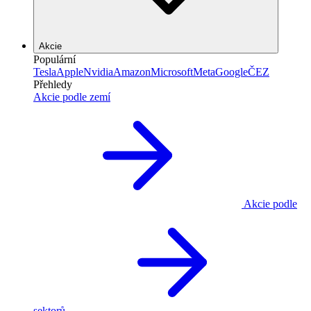
Akcie
Populární
Tesla
Apple
Nvidia
Amazon
Microsoft
Meta
Google
ČEZ
Přehledy
Akcie podle zemí
Akcie podle
sektorů