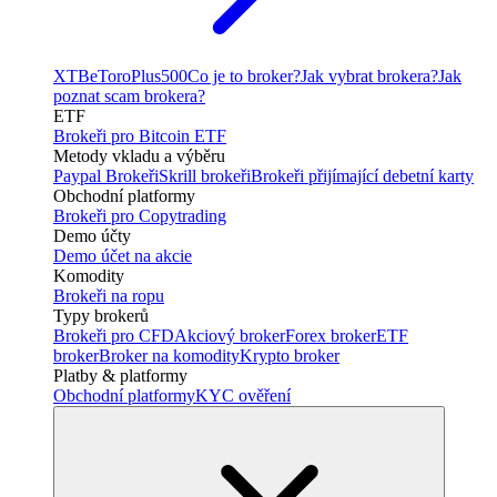
XTB
eToro
Plus500
Co je to broker?
Jak vybrat brokera?
Jak
poznat scam brokera?
ETF
Brokeři pro Bitcoin ETF
Metody vkladu a výběru
Paypal Brokeři
Skrill brokeři
Brokeři přijímající debetní karty
Obchodní platformy
Brokeři pro Copytrading
Demo účty
Demo účet na akcie
Komodity
Brokeři na ropu
Typy brokerů
Brokeři pro CFD
Akciový broker
Forex broker
ETF
broker
Broker na komodity
Krypto broker
Platby & platformy
Obchodní platformy
KYC ověření