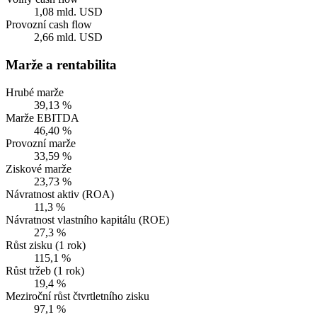
1,08 mld. USD
Provozní cash flow
2,66 mld. USD
Marže a rentabilita
Hrubé marže
39,13 %
Marže EBITDA
46,40 %
Provozní marže
33,59 %
Ziskové marže
23,73 %
Návratnost aktiv (ROA)
11,3 %
Návratnost vlastního kapitálu (ROE)
27,3 %
Růst zisku (1 rok)
115,1 %
Růst tržeb (1 rok)
19,4 %
Meziroční růst čtvrtletního zisku
97,1 %