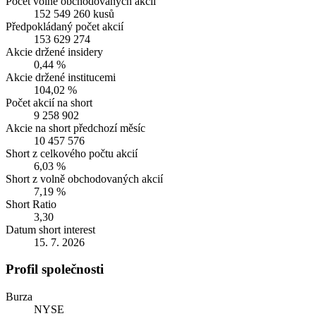
Počet volně obchodovaných akcií
152 549 260 kusů
Předpokládaný počet akcií
153 629 274
Akcie držené insidery
0,44 %
Akcie držené institucemi
104,02 %
Počet akcií na short
9 258 902
Akcie na short předchozí měsíc
10 457 576
Short z celkového počtu akcií
6,03 %
Short z volně obchodovaných akcií
7,19 %
Short Ratio
3,30
Datum short interest
15. 7. 2026
Profil společnosti
Burza
NYSE