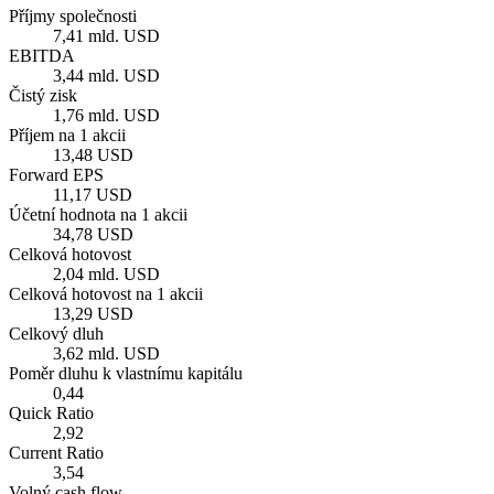
Příjmy společnosti
7,41 mld. USD
EBITDA
3,44 mld. USD
Čistý zisk
1,76 mld. USD
Příjem na 1 akcii
13,48 USD
Forward EPS
11,17 USD
Účetní hodnota na 1 akcii
34,78 USD
Celková hotovost
2,04 mld. USD
Celková hotovost na 1 akcii
13,29 USD
Celkový dluh
3,62 mld. USD
Poměr dluhu k vlastnímu kapitálu
0,44
Quick Ratio
2,92
Current Ratio
3,54
Volný cash flow