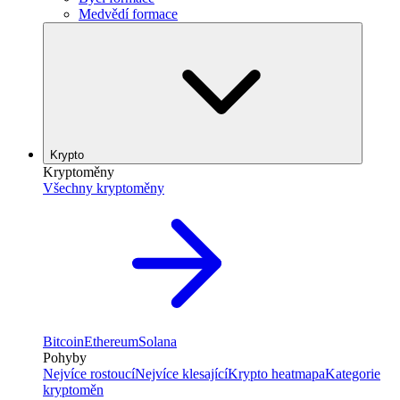
Medvědí formace
Krypto
Kryptoměny
Všechny kryptoměny
Bitcoin
Ethereum
Solana
Pohyby
Nejvíce rostoucí
Nejvíce klesající
Krypto heatmapa
Kategorie
kryptoměn