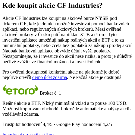
Kde koupit akcie CF Industries?
Akcie CF Industries lze koupit na akciové burze
NYSE
pod
tickerem
CF
, kde je do nich možné investovat pomocí bankovních
aplikací, nebo regulovaných akciových brokerů. Mezi ověřené
akciové brokery v Česku patří například XTB a eToro. Tyto
investiční aplikace umožňují nákup reálných akcií a ETF a to za
minimální poplatky, nebo zcela bez poplatků za nákup i prodej akcií.
Naopak bankovní aplikace obvykle účtují vyšší poplatky.
Nezapomínejte, že i investice do akcií nese rizika, a proto je důležité
pečlivě zvážit své finanční možnosti a investiční cíle.
Pro ověření dostupnosti konkrétní akcie na platformě je dobré
nejdříve otevřít
demo účet zdarma
. Ne každá akcie je dostupná.
Broker č. 1
Reálné akcie a ETF. Nízký minimální vklad a to pouze 100 USD.
Možnost kopírování obchodů. Pokročilé automatické analýzy akcií a
vzdělávání zdarma.
Trustpilot hodnocení 4,4/5 · Google Play hodnocení 4,2/5
Investovat do akcií s eToro