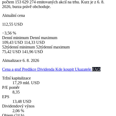
počtem 153 629 274 emitovaných akcií na trhu. Kurz je z 6. 8.
2026, burza právě obchoduje.
Aktuální cena
112,55 USD
−3,56 %
Denní minimum
Denní maximum
109,43 USD
114,33 USD
52týdenní minimum
52týdenní maximum
75,42 USD
141,96 USD
Aktualizace 6. 8. 2026
Cena a graf
Predikce
Dividenda
Kde koupit
Ukazatele
FAQ
Tržní kapitalizace
17,29 mld. USD
P/E poměr
8,35
EPS
13,48 USD
Dividendový výnos
2,06 %
Objem (24 h)