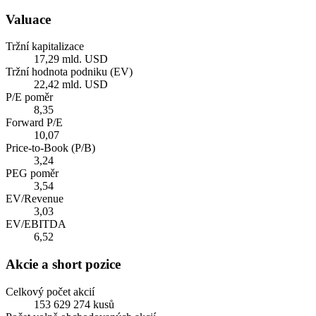
Valuace
Tržní kapitalizace
17,29 mld. USD
Tržní hodnota podniku (EV)
22,42 mld. USD
P/E poměr
8,35
Forward P/E
10,07
Price-to-Book (P/B)
3,24
PEG poměr
3,54
EV/Revenue
3,03
EV/EBITDA
6,52
Akcie a short pozice
Celkový počet akcií
153 629 274 kusů