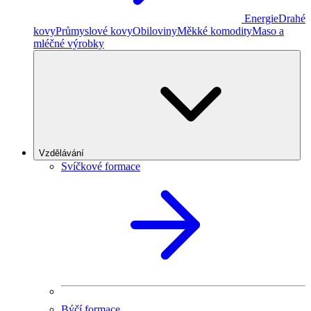
Energie
Drahé
kovy
Průmyslové kovy
Obiloviny
Měkké komodity
Maso a
mléčné výrobky
Vzdělávání
Svíčkové formace
Býčí formace