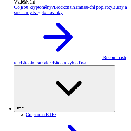
Vzdělávání
Co jsou kryptoměny?
Blockchain
Transakční poplatky
Burzy a
směnárny
Krypto novinky
Bitcoin hash
rate
Bitcoin transakce
Bitcoin vyhledávání
ETF
Co jsou to ETF?