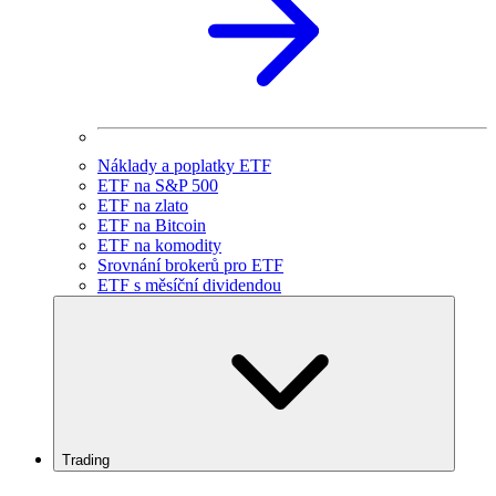
Náklady a poplatky ETF
ETF na S&P 500
ETF na zlato
ETF na Bitcoin
ETF na komodity
Srovnání brokerů pro ETF
ETF s měsíční dividendou
Trading