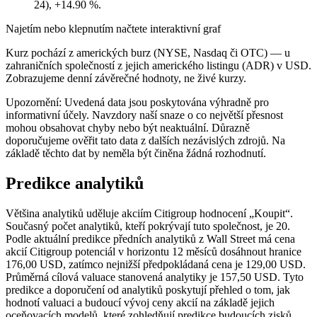
24), +14.90 %.
Najetím nebo klepnutím načtete interaktivní graf
Kurz pochází z amerických burz (NYSE, Nasdaq či OTC) — u
zahraničních společností z jejich amerického listingu (ADR) v USD.
Zobrazujeme denní závěrečné hodnoty, ne živé kurzy.
Upozornění: Uvedená data jsou poskytována výhradně pro
informativní účely. Navzdory naší snaze o co největší přesnost
mohou obsahovat chyby nebo být neaktuální. Důrazně
doporučujeme ověřit tato data z dalších nezávislých zdrojů. Na
základě těchto dat by neměla být činěna žádná rozhodnutí.
Predikce analytiků
Většina analytiků uděluje akciím Citigroup hodnocení „Koupit“.
Současný počet analytiků, kteří pokrývají tuto společnost, je 20.
Podle aktuální predikce předních analytiků z Wall Street má cena
akcií Citigroup potenciál v horizontu 12 měsíců dosáhnout hranice
176,00 USD, zatímco nejnižší předpokládaná cena je 129,00 USD.
Průměrná cílová valuace stanovená analytiky je 157,50 USD. Tyto
predikce a doporučení od analytiků poskytují přehled o tom, jak
hodnotí valuaci a budoucí vývoj ceny akcií na základě jejich
oceňovacích modelů, které zohledňují predikce budoucích zisků