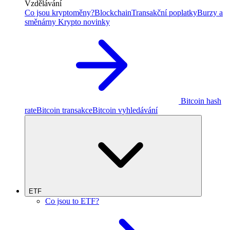
Vzdělávání
Co jsou kryptoměny?
Blockchain
Transakční poplatky
Burzy a
směnárny
Krypto novinky
Bitcoin hash
rate
Bitcoin transakce
Bitcoin vyhledávání
ETF
Co jsou to ETF?