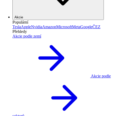
Akcie
Populární
Tesla
Apple
Nvidia
Amazon
Microsoft
Meta
Google
ČEZ
Přehledy
Akcie podle zemí
Akcie podle
sektorů