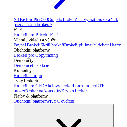
XTB
eToro
Plus500
Co je to broker?
Jak vybrat brokera?
Jak
poznat scam brokera?
ETF
Brokeři pro Bitcoin ETF
Metody vkladu a výběru
Paypal Brokeři
Skrill brokeři
Brokeři přijímající debetní karty
Obchodní platformy
Brokeři pro Copytrading
Demo účty
Demo účet na akcie
Komodity
Brokeři na ropu
Typy brokerů
Brokeři pro CFD
Akciový broker
Forex broker
ETF
broker
Broker na komodity
Krypto broker
Platby & platformy
Obchodní platformy
KYC ověření