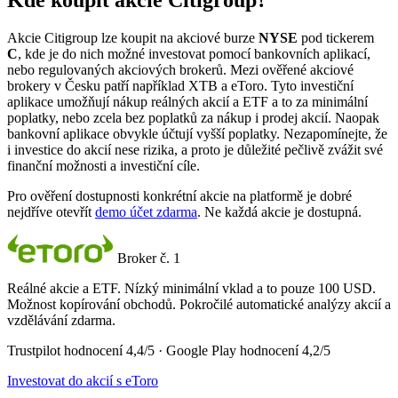
Kde koupit akcie Citigroup?
Akcie Citigroup lze koupit na akciové burze
NYSE
pod tickerem
C
, kde je do nich možné investovat pomocí bankovních aplikací,
nebo regulovaných akciových brokerů. Mezi ověřené akciové
brokery v Česku patří například XTB a eToro. Tyto investiční
aplikace umožňují nákup reálných akcií a ETF a to za minimální
poplatky, nebo zcela bez poplatků za nákup i prodej akcií. Naopak
bankovní aplikace obvykle účtují vyšší poplatky. Nezapomínejte, že
i investice do akcií nese rizika, a proto je důležité pečlivě zvážit své
finanční možnosti a investiční cíle.
Pro ověření dostupnosti konkrétní akcie na platformě je dobré
nejdříve otevřít
demo účet zdarma
. Ne každá akcie je dostupná.
Broker č. 1
Reálné akcie a ETF. Nízký minimální vklad a to pouze 100 USD.
Možnost kopírování obchodů. Pokročilé automatické analýzy akcií a
vzdělávání zdarma.
Trustpilot hodnocení 4,4/5 · Google Play hodnocení 4,2/5
Investovat do akcií s eToro