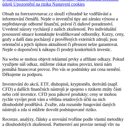
údajů
Upozornění na rizika
Nastavení cookies
Obsah na forexsrovnavac.cz slouží výhradně ke vzdělávání a
informování čtenářů. Nejde o investiční tipy ani záruku výnosu a
nepředstavuje odborné finanční, právní či daňové poradenství.
Uvedené názory vycházejí z našich zkušeností. Pro individuální
posouzení situace kontaktujte kvalifikované odborníky. Kurzy, ceny,
grafy a další data pocházejí z prověřených externích zdrojů; jsou
orientační a jejich úplnou aktuálnost či přesnost nelze garantovat.
Nejde o doporučení k nákupu či prodeji konkrétních investic.
Na webu se mohou objevit reklamní prvky a affiliate odkazy. Pokud
využijete náš odkaz, můžeme získat malou provizi, která nám
pomáhá financovat provoz. Pro vás se podmínky ani cena nemění.
Děkujeme za podporu.
Investování do akcií, ETF, dluhopisů, kryptoměn, derivátů (např.
CFD) a dalších finančních nástrojů je spojeno s rizikem ztráty části
nebo celé investice. CFD jsou pákové produkty; ceny se mohou
rychle vyvíjet proti vám a většina retailových účtů na nich
dlouhodobě prodělává. Zvažte, zda rozumíte fungování daných
nástrojů a zda si můžete dovolit podstupované riziko.
Recenze, analýzy, články a srovnání tvoříme podle vlastní metodiky
a dlouhodobých zkušeností. Partnerství ani provize nemají vliv na