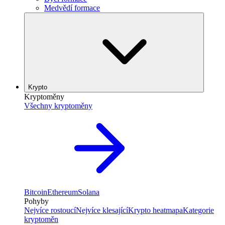
Medvědí formace
Krypto
Kryptoměny
Všechny kryptoměny
Bitcoin
Ethereum
Solana
Pohyby
Nejvíce rostoucí
Nejvíce klesající
Krypto heatmapa
Kategorie
kryptoměn