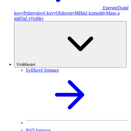
Energie
Drahé
kovy
Průmyslové kovy
Obiloviny
Měkké komodity
Maso a
mléčné výrobky
Vzdělávání
Svíčkové formace
Býčí formace