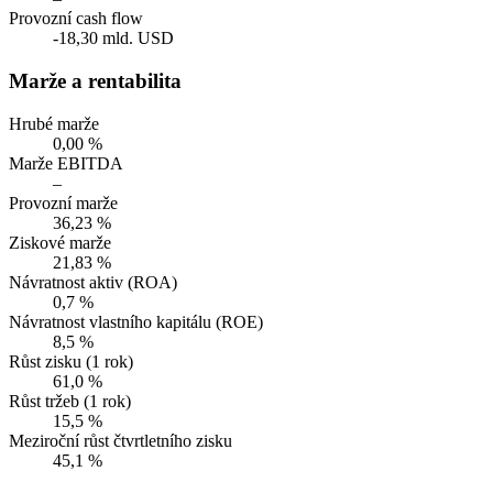
Provozní cash flow
-18,30 mld. USD
Marže a rentabilita
Hrubé marže
0,00 %
Marže EBITDA
–
Provozní marže
36,23 %
Ziskové marže
21,83 %
Návratnost aktiv (ROA)
0,7 %
Návratnost vlastního kapitálu (ROE)
8,5 %
Růst zisku (1 rok)
61,0 %
Růst tržeb (1 rok)
15,5 %
Meziroční růst čtvrtletního zisku
45,1 %