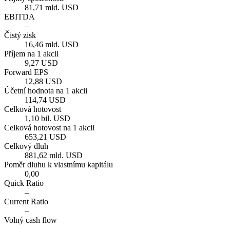
81,71 mld. USD
EBITDA
–
Čistý zisk
16,46 mld. USD
Příjem na 1 akcii
9,27 USD
Forward EPS
12,88 USD
Účetní hodnota na 1 akcii
114,74 USD
Celková hotovost
1,10 bil. USD
Celková hotovost na 1 akcii
653,21 USD
Celkový dluh
881,62 mld. USD
Poměr dluhu k vlastnímu kapitálu
0,00
Quick Ratio
–
Current Ratio
–
Volný cash flow
–