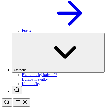
Forex
Užitečné
Ekonomický kalendář
Burzovní svátky
Kalkulačky