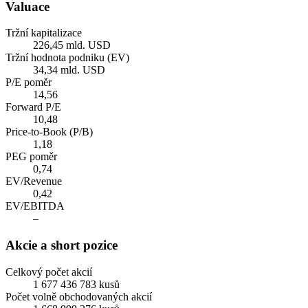
Valuace
Tržní kapitalizace
226,45 mld. USD
Tržní hodnota podniku (EV)
34,34 mld. USD
P/E poměr
14,56
Forward P/E
10,48
Price-to-Book (P/B)
1,18
PEG poměr
0,74
EV/Revenue
0,42
EV/EBITDA
–
Akcie a short pozice
Celkový počet akcií
1 677 436 783 kusů
Počet volně obchodovaných akcií