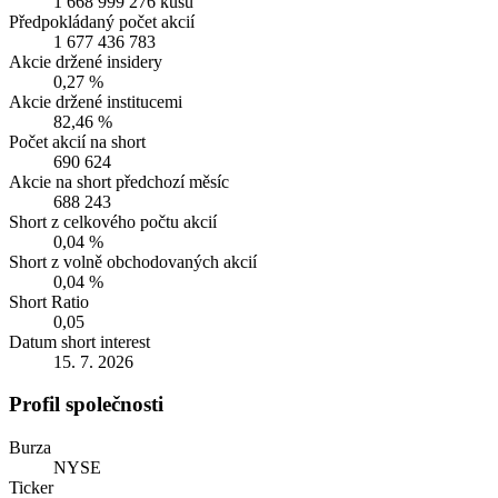
1 668 999 276 kusů
Předpokládaný počet akcií
1 677 436 783
Akcie držené insidery
0,27 %
Akcie držené institucemi
82,46 %
Počet akcií na short
690 624
Akcie na short předchozí měsíc
688 243
Short z celkového počtu akcií
0,04 %
Short z volně obchodovaných akcií
0,04 %
Short Ratio
0,05
Datum short interest
15. 7. 2026
Profil společnosti
Burza
NYSE
Ticker