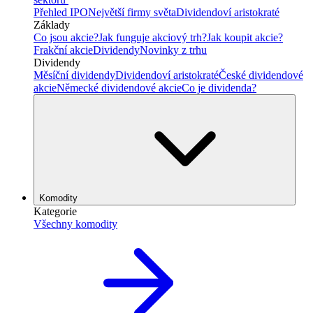
Přehled IPO
Největší firmy světa
Dividendoví aristokraté
Základy
Co jsou akcie?
Jak funguje akciový trh?
Jak koupit akcie?
Frakční akcie
Dividendy
Novinky z trhu
Dividendy
Měsíční dividendy
Dividendoví aristokraté
České dividendové
akcie
Německé dividendové akcie
Co je dividenda?
Komodity
Kategorie
Všechny komodity