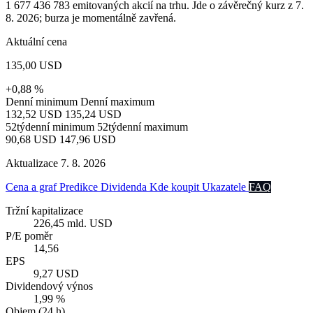
1 677 436 783 emitovaných akcií na trhu. Jde o závěrečný kurz z 7.
8. 2026; burza je momentálně zavřená.
Aktuální cena
135,00 USD
+0,88 %
Denní minimum
Denní maximum
132,52 USD
135,24 USD
52týdenní minimum
52týdenní maximum
90,68 USD
147,96 USD
Aktualizace 7. 8. 2026
Cena a graf
Predikce
Dividenda
Kde koupit
Ukazatele
FAQ
Tržní kapitalizace
226,45 mld. USD
P/E poměr
14,56
EPS
9,27 USD
Dividendový výnos
1,99 %
Objem (24 h)