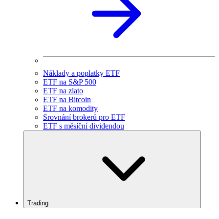
Náklady a poplatky ETF
ETF na S&P 500
ETF na zlato
ETF na Bitcoin
ETF na komodity
Srovnání brokerů pro ETF
ETF s měsíční dividendou
Trading