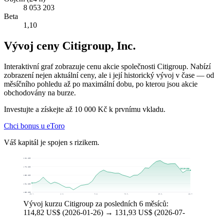
8 053 203
Beta
1,10
Vývoj ceny Citigroup, Inc.
Interaktivní graf zobrazuje cenu akcie společnosti Citigroup. Nabízí
zobrazení nejen aktuální ceny, ale i její historický vývoj v čase — od
měsíčního pohledu až po maximální dobu, po kterou jsou akcie
obchodovány na burze.
Investujte a získejte až 10 000 Kč k prvnímu vkladu.
Chci bonus u eToro
Váš kapitál je spojen s rizikem.
148,11 US$
136,72 US$
131,93 US$
125,33 US$
113,94 US$
102,55 US$
26. 1.
2. 3.
9. 4.
13. 5.
23. 6.
24. 7.
Vývoj kurzu Citigroup za posledních 6 měsíců:
114,82 US$ (2026-01-26) → 131,93 US$ (2026-07-