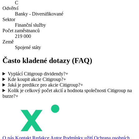
C
Odvětví
Banky - Diversifikované
Sektor
Finanční služby
Počet zaměstnanců
219 000
Země
Spojené státy
Často kladené dotazy (FAQ)
Vyplácí Citigroup dividendy?
+
Kde koupit akcie Citigroup?
+
Jaká je predikce pro akcie Citigroup?
+
Kolik je celkový počet akcií a hodnota společnosti Citigroup na
burze?
+
O nás
Kontakt
Redakce
Autor
Podmínky užití
Ochrana osobních