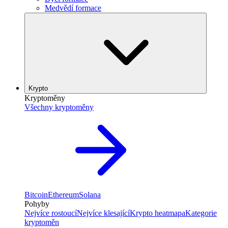
Medvědí formace
Krypto
Kryptoměny
Všechny kryptoměny
Bitcoin
Ethereum
Solana
Pohyby
Nejvíce rostoucí
Nejvíce klesající
Krypto heatmapa
Kategorie
kryptoměn