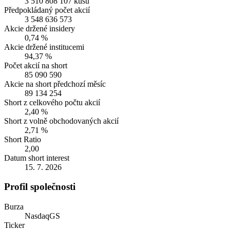
3 510 808 107 kusů
Předpokládaný počet akcií
3 548 636 573
Akcie držené insidery
0,74 %
Akcie držené institucemi
94,37 %
Počet akcií na short
85 090 590
Akcie na short předchozí měsíc
89 134 254
Short z celkového počtu akcií
2,40 %
Short z volně obchodovaných akcií
2,71 %
Short Ratio
2,00
Datum short interest
15. 7. 2026
Profil společnosti
Burza
NasdaqGS
Ticker