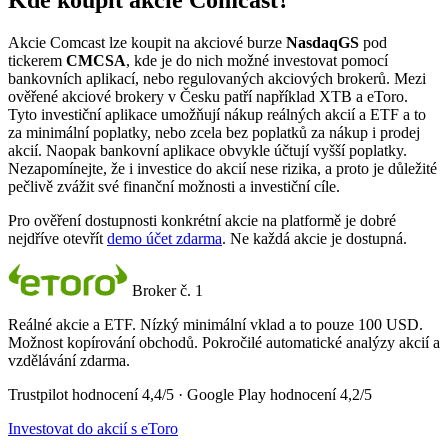
Kde koupit akcie Comcast?
Akcie Comcast lze koupit na akciové burze
NasdaqGS
pod
tickerem
CMCSA
, kde je do nich možné investovat pomocí
bankovních aplikací, nebo regulovaných akciových brokerů. Mezi
ověřené akciové brokery v Česku patří například XTB a eToro.
Tyto investiční aplikace umožňují nákup reálných akcií a ETF a to
za minimální poplatky, nebo zcela bez poplatků za nákup i prodej
akcií. Naopak bankovní aplikace obvykle účtují vyšší poplatky.
Nezapomínejte, že i investice do akcií nese rizika, a proto je důležité
pečlivě zvážit své finanční možnosti a investiční cíle.
Pro ověření dostupnosti konkrétní akcie na platformě je dobré
nejdříve otevřít
demo účet zdarma
. Ne každá akcie je dostupná.
Broker č. 1
Reálné akcie a ETF. Nízký minimální vklad a to pouze 100 USD.
Možnost kopírování obchodů. Pokročilé automatické analýzy akcií a
vzdělávání zdarma.
Trustpilot hodnocení 4,4/5 · Google Play hodnocení 4,2/5
Investovat do akcií s eToro