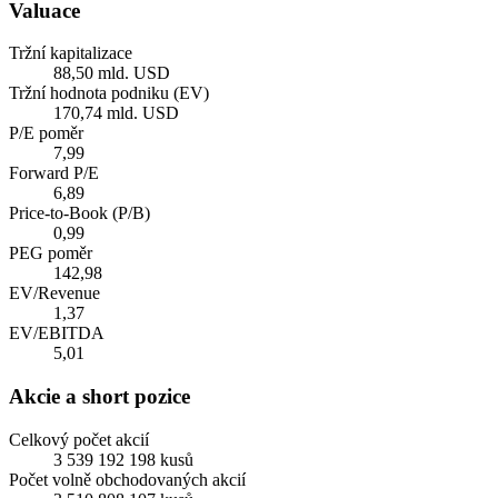
Valuace
Tržní kapitalizace
88,50 mld. USD
Tržní hodnota podniku (EV)
170,74 mld. USD
P/E poměr
7,99
Forward P/E
6,89
Price-to-Book (P/B)
0,99
PEG poměr
142,98
EV/Revenue
1,37
EV/EBITDA
5,01
Akcie a short pozice
Celkový počet akcií
3 539 192 198 kusů
Počet volně obchodovaných akcií