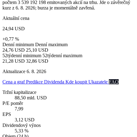
počtem 3 539 192 198 emitovaných akcií na trhu. Jde o závěrečný
kurz z 6. 8. 2026; burza je momentálně zavřená.
Aktuální cena
24,94 USD
+0,77 %
Denní minimum
Denní maximum
24,76 USD
25,10 USD
52týdenní minimum
52týdenní maximum
21,28 USD
32,86 USD
Aktualizace 6. 8. 2026
Cena a graf
Predikce
Dividenda
Kde koupit
Ukazatele
FAQ
Tržní kapitalizace
88,50 mld. USD
P/E poměr
7,99
EPS
3,12 USD
Dividendový výnos
5,33 %
Objem (24 h)