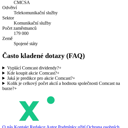
CMCSA
Odvětví
Telekomunikační služby
Sektor
Komunikační služby
Počet zaměstnanců
179 000
Země
Spojené státy
Často kladené dotazy (FAQ)
Vyplácí Comcast dividendy?
+
Kde koupit akcie Comcast?
+
Jaká je predikce pro akcie Comcast?
+
Kolik je celkový počet akcií a hodnota společnosti Comcast na
burze?
+
O nás
Kontakt
Redakce
Autor
Podmínky užití
Ochrana osobních