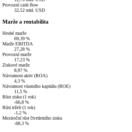
Provozní cash flow
32,52 mld. USD
Marže a rentabilita
Hrubé marže
69,39 %
Marže EBITDA
27,28 %
Provozní marže
17,23 %
Ziskové marže
8,97 %
Návratnost aktiv (ROA)
4,3 %
Návratnost vlastního kapitálu (ROE)
11,5 %
Růst zisku (1 rok)
-66,8 %
Růst tržeb (1 rok)
-1,2 %
Meziroční růst čtvrtletního zisku
-68,3 %