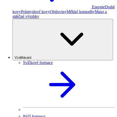
Energie
Drahé
kovy
Průmyslové kovy
Obiloviny
Měkké komodity
Maso a
mléčné výrobky
Vzdělávání
Svíčkové formace
Býčí formace