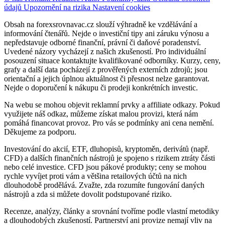
údajů
Upozornění na rizika
Nastavení cookies
Obsah na forexsrovnavac.cz slouží výhradně ke vzdělávání a
informování čtenářů. Nejde o investiční tipy ani záruku výnosu a
nepředstavuje odborné finanční, právní či daňové poradenství.
Uvedené názory vycházejí z našich zkušeností. Pro individuální
posouzení situace kontaktujte kvalifikované odborníky. Kurzy, ceny,
grafy a další data pocházejí z prověřených externích zdrojů; jsou
orientační a jejich úplnou aktuálnost či přesnost nelze garantovat.
Nejde o doporučení k nákupu či prodeji konkrétních investic.
Na webu se mohou objevit reklamní prvky a affiliate odkazy. Pokud
využijete náš odkaz, můžeme získat malou provizi, která nám
pomáhá financovat provoz. Pro vás se podmínky ani cena nemění.
Děkujeme za podporu.
Investování do akcií, ETF, dluhopisů, kryptoměn, derivátů (např.
CFD) a dalších finančních nástrojů je spojeno s rizikem ztráty části
nebo celé investice. CFD jsou pákové produkty; ceny se mohou
rychle vyvíjet proti vám a většina retailových účtů na nich
dlouhodobě prodělává. Zvažte, zda rozumíte fungování daných
nástrojů a zda si můžete dovolit podstupované riziko.
Recenze, analýzy, články a srovnání tvoříme podle vlastní metodiky
a dlouhodobých zkušeností. Partnerství ani provize nemají vliv na