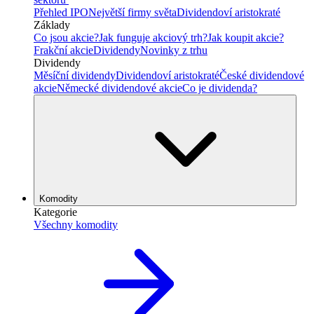
Přehled IPO
Největší firmy světa
Dividendoví aristokraté
Základy
Co jsou akcie?
Jak funguje akciový trh?
Jak koupit akcie?
Frakční akcie
Dividendy
Novinky z trhu
Dividendy
Měsíční dividendy
Dividendoví aristokraté
České dividendové
akcie
Německé dividendové akcie
Co je dividenda?
Komodity
Kategorie
Všechny komodity