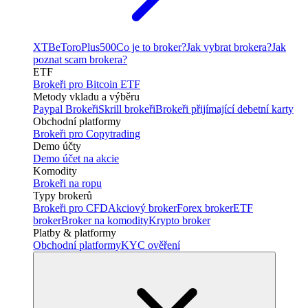
XTB
eToro
Plus500
Co je to broker?
Jak vybrat brokera?
Jak
poznat scam brokera?
ETF
Brokeři pro Bitcoin ETF
Metody vkladu a výběru
Paypal Brokeři
Skrill brokeři
Brokeři přijímající debetní karty
Obchodní platformy
Brokeři pro Copytrading
Demo účty
Demo účet na akcie
Komodity
Brokeři na ropu
Typy brokerů
Brokeři pro CFD
Akciový broker
Forex broker
ETF
broker
Broker na komodity
Krypto broker
Platby & platformy
Obchodní platformy
KYC ověření