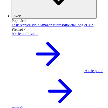
Akcie
Populární
Tesla
Apple
Nvidia
Amazon
Microsoft
Meta
Google
ČEZ
Přehledy
Akcie podle zemí
Akcie podle
sektorů