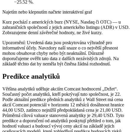
−25.52 %.
Najetím nebo klepnutím načtete interaktivní graf
Kurz pochází z amerických burz (NYSE, Nasdaq či OTC) — u
zahraničních společností z jejich amerického listingu (ADR) v USD.
Zobrazujeme denní závěrečné hodnoty, ne živé kurzy.
Upozornění: Uvedená data jsou poskytována výhradně pro
informativní účely. Navzdory naší snaze o co největší přesnost
mohou obsahovat chyby nebo být neaktuální. Důrazně
doporučujeme ověřit tato data z dalších nezávislých zdrojů. Na
základě těchto dat by neměla být činěna žádná rozhodnutí.
Predikce analytiků
Většina analytiků uděluje akciím Comcast hodnocení „Držet“.
Současný počet analytiků, kteří pokrývají tuto společnost, je 22.
Podle aktuální predikce předních analytiků z Wall Street má cena
akcií Comcast potenciál v horizontu 12 měsíců dosáhnout hranice
44,00 USD, zatímco nejnižší předpokládaná cena je 21,00 USD.
Průměrná cílová valuace stanovená analytiky je 29,40 USD. Tyto
predikce a doporučení od analytiků poskytují přehled o tom, jak
hodnotí valuaci a budoucí vývoj ceny akcií na základě jejich
oceňovacích modelů, které zohledňují predikce budoucích zisků