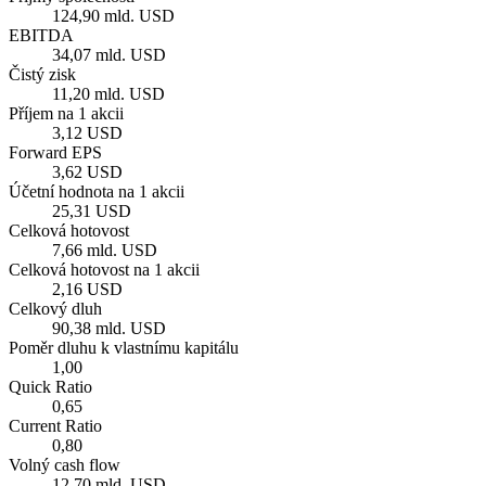
124,90 mld. USD
EBITDA
34,07 mld. USD
Čistý zisk
11,20 mld. USD
Příjem na 1 akcii
3,12 USD
Forward EPS
3,62 USD
Účetní hodnota na 1 akcii
25,31 USD
Celková hotovost
7,66 mld. USD
Celková hotovost na 1 akcii
2,16 USD
Celkový dluh
90,38 mld. USD
Poměr dluhu k vlastnímu kapitálu
1,00
Quick Ratio
0,65
Current Ratio
0,80
Volný cash flow
12,70 mld. USD