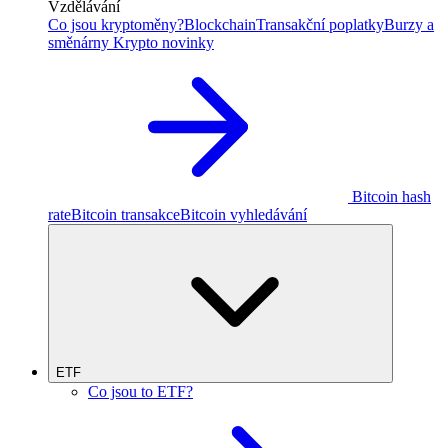
Vzdělávání
Co jsou kryptoměny?
Blockchain
Transakční poplatky
Burzy a
směnárny
Krypto novinky
Bitcoin hash
rate
Bitcoin transakce
Bitcoin vyhledávání
ETF
Co jsou to ETF?