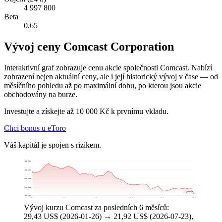
4 997 800
Beta
0,65
Vývoj ceny Comcast Corporation
Interaktivní graf zobrazuje cenu akcie společnosti Comcast. Nabízí
zobrazení nejen aktuální ceny, ale i její historický vývoj v čase — od
měsíčního pohledu až po maximální dobu, po kterou jsou akcie
obchodovány na burze.
Investujte a získejte až 10 000 Kč k prvnímu vkladu.
Chci bonus u eToro
Váš kapitál je spojen s rizikem.
33,32 US$
30,26 US$
27,20 US$
24,14 US$
21,92 US$
21,08 US$
26. 1.
2. 3.
6. 4.
13. 5.
17. 6.
23. 7.
Vývoj kurzu Comcast za posledních 6 měsíců:
29,43 US$ (2026-01-26) → 21,92 US$ (2026-07-23),