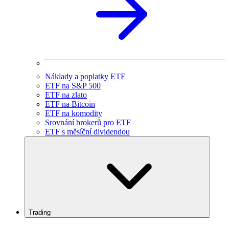
Náklady a poplatky ETF
ETF na S&P 500
ETF na zlato
ETF na Bitcoin
ETF na komodity
Srovnání brokerů pro ETF
ETF s měsíční dividendou
Trading