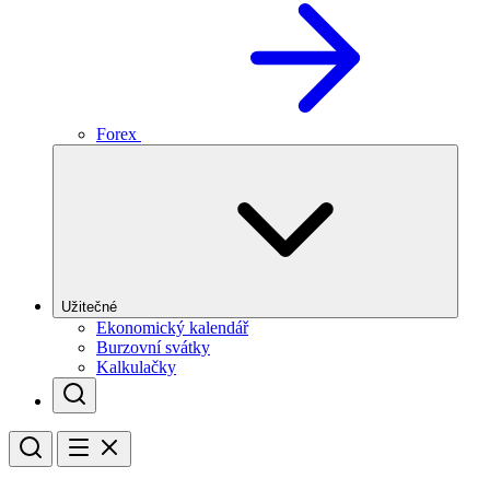
Forex
Užitečné
Ekonomický kalendář
Burzovní svátky
Kalkulačky