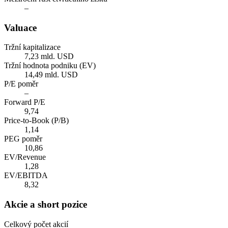
–
Valuace
Tržní kapitalizace
7,23 mld. USD
Tržní hodnota podniku (EV)
14,49 mld. USD
P/E poměr
–
Forward P/E
9,74
Price-to-Book (P/B)
1,14
PEG poměr
10,86
EV/Revenue
1,28
EV/EBITDA
8,32
Akcie a short pozice
Celkový počet akcií