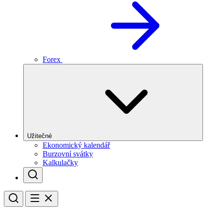
Forex
Užitečné
Ekonomický kalendář
Burzovní svátky
Kalkulačky