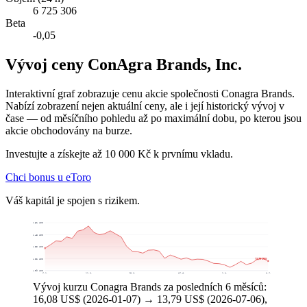
6 725 306
Beta
-0,05
Vývoj ceny ConAgra Brands, Inc.
Interaktivní graf zobrazuje cenu akcie společnosti Conagra Brands.
Nabízí zobrazení nejen aktuální ceny, ale i její historický vývoj v
čase — od měsíčního pohledu až po maximální dobu, po kterou jsou
akcie obchodovány na burze.
Investujte a získejte až 10 000 Kč k prvnímu vkladu.
Chci bonus u eToro
Váš kapitál je spojen s rizikem.
20,61 US$
18,48 US$
16,35 US$
13,79 US$
14,22 US$
12,09 US$
7. 1.
11. 2.
18. 3.
27. 4.
1. 6.
6. 7.
Vývoj kurzu Conagra Brands za posledních 6 měsíců:
16,08 US$ (2026-01-07) → 13,79 US$ (2026-07-06),