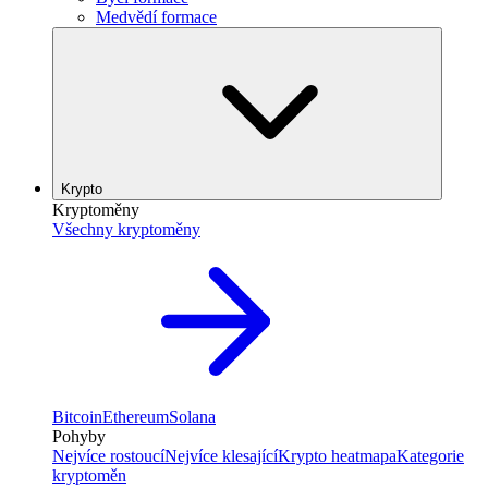
Medvědí formace
Krypto
Kryptoměny
Všechny kryptoměny
Bitcoin
Ethereum
Solana
Pohyby
Nejvíce rostoucí
Nejvíce klesající
Krypto heatmapa
Kategorie
kryptoměn