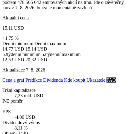
počtem 478 565 642 emitovaných akcií na trhu. Jde o závěrečný
kurz z 7. 8. 2026; burza je momentálně zavřená.
Aktuální cena
15,11 USD
+1,75 %
Denní minimum
Denní maximum
14,77 USD
15,14 USD
52týdenní minimum
52týdenní maximum
12,53 USD
20,32 USD
Aktualizace 7. 8. 2026
Cena a graf
Predikce
Dividenda
Kde koupit
Ukazatele
FAQ
Tržní kapitalizace
7,23 mld. USD
P/E poměr
–
EPS
-4,00 USD
Dividendový výnos
8,11 %
Objem (24 h)