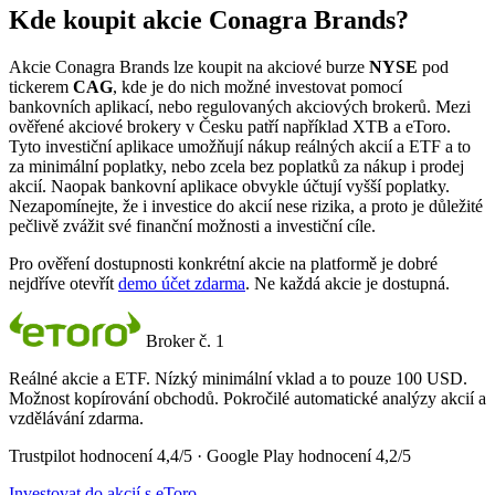
Kde koupit akcie Conagra Brands?
Akcie Conagra Brands lze koupit na akciové burze
NYSE
pod
tickerem
CAG
, kde je do nich možné investovat pomocí
bankovních aplikací, nebo regulovaných akciových brokerů. Mezi
ověřené akciové brokery v Česku patří například XTB a eToro.
Tyto investiční aplikace umožňují nákup reálných akcií a ETF a to
za minimální poplatky, nebo zcela bez poplatků za nákup i prodej
akcií. Naopak bankovní aplikace obvykle účtují vyšší poplatky.
Nezapomínejte, že i investice do akcií nese rizika, a proto je důležité
pečlivě zvážit své finanční možnosti a investiční cíle.
Pro ověření dostupnosti konkrétní akcie na platformě je dobré
nejdříve otevřít
demo účet zdarma
. Ne každá akcie je dostupná.
Broker č. 1
Reálné akcie a ETF. Nízký minimální vklad a to pouze 100 USD.
Možnost kopírování obchodů. Pokročilé automatické analýzy akcií a
vzdělávání zdarma.
Trustpilot hodnocení 4,4/5 · Google Play hodnocení 4,2/5
Investovat do akcií s eToro