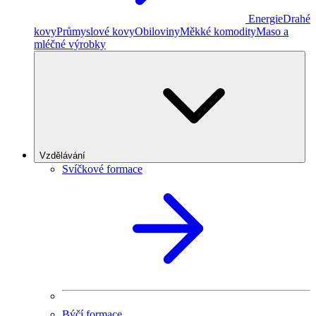
Energie
Drahé
kovy
Průmyslové kovy
Obiloviny
Měkké komodity
Maso a
mléčné výrobky
Vzdělávání
Svíčkové formace
Býčí formace