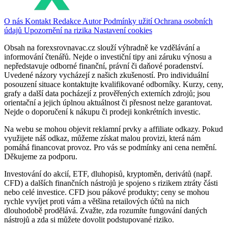
O nás
Kontakt
Redakce
Autor
Podmínky užití
Ochrana osobních
údajů
Upozornění na rizika
Nastavení cookies
Obsah na forexsrovnavac.cz slouží výhradně ke vzdělávání a
informování čtenářů. Nejde o investiční tipy ani záruku výnosu a
nepředstavuje odborné finanční, právní či daňové poradenství.
Uvedené názory vycházejí z našich zkušeností. Pro individuální
posouzení situace kontaktujte kvalifikované odborníky. Kurzy, ceny,
grafy a další data pocházejí z prověřených externích zdrojů; jsou
orientační a jejich úplnou aktuálnost či přesnost nelze garantovat.
Nejde o doporučení k nákupu či prodeji konkrétních investic.
Na webu se mohou objevit reklamní prvky a affiliate odkazy. Pokud
využijete náš odkaz, můžeme získat malou provizi, která nám
pomáhá financovat provoz. Pro vás se podmínky ani cena nemění.
Děkujeme za podporu.
Investování do akcií, ETF, dluhopisů, kryptoměn, derivátů (např.
CFD) a dalších finančních nástrojů je spojeno s rizikem ztráty části
nebo celé investice. CFD jsou pákové produkty; ceny se mohou
rychle vyvíjet proti vám a většina retailových účtů na nich
dlouhodobě prodělává. Zvažte, zda rozumíte fungování daných
nástrojů a zda si můžete dovolit podstupované riziko.