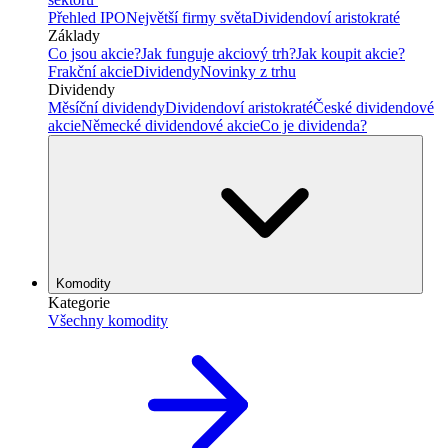
Přehled IPO
Největší firmy světa
Dividendoví aristokraté
Základy
Co jsou akcie?
Jak funguje akciový trh?
Jak koupit akcie?
Frakční akcie
Dividendy
Novinky z trhu
Dividendy
Měsíční dividendy
Dividendoví aristokraté
České dividendové
akcie
Německé dividendové akcie
Co je dividenda?
Komodity
Kategorie
Všechny komodity