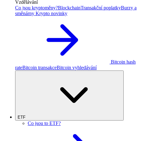
Vzdělávání
Co jsou kryptoměny?
Blockchain
Transakční poplatky
Burzy a
směnárny
Krypto novinky
Bitcoin hash
rate
Bitcoin transakce
Bitcoin vyhledávání
ETF
Co jsou to ETF?