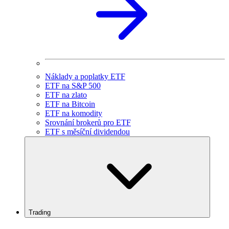
Náklady a poplatky ETF
ETF na S&P 500
ETF na zlato
ETF na Bitcoin
ETF na komodity
Srovnání brokerů pro ETF
ETF s měsíční dividendou
Trading