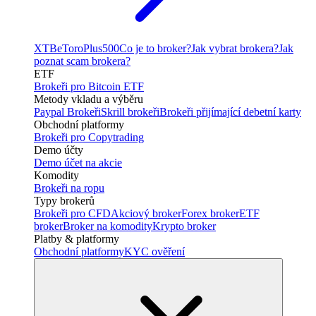
XTB
eToro
Plus500
Co je to broker?
Jak vybrat brokera?
Jak
poznat scam brokera?
ETF
Brokeři pro Bitcoin ETF
Metody vkladu a výběru
Paypal Brokeři
Skrill brokeři
Brokeři přijímající debetní karty
Obchodní platformy
Brokeři pro Copytrading
Demo účty
Demo účet na akcie
Komodity
Brokeři na ropu
Typy brokerů
Brokeři pro CFD
Akciový broker
Forex broker
ETF
broker
Broker na komodity
Krypto broker
Platby & platformy
Obchodní platformy
KYC ověření