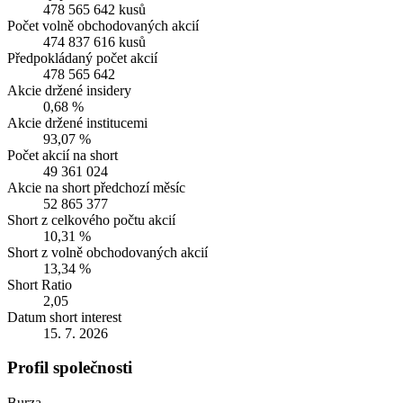
478 565 642 kusů
Počet volně obchodovaných akcií
474 837 616 kusů
Předpokládaný počet akcií
478 565 642
Akcie držené insidery
0,68 %
Akcie držené institucemi
93,07 %
Počet akcií na short
49 361 024
Akcie na short předchozí měsíc
52 865 377
Short z celkového počtu akcií
10,31 %
Short z volně obchodovaných akcií
13,34 %
Short Ratio
2,05
Datum short interest
15. 7. 2026
Profil společnosti
Burza