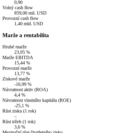
0,90
Volný cash flow
859,00 mil. USD
Provozní cash flow
1,40 mld. USD
Marže a rentabilita
Hrubé marže
23,95 %
Marže EBITDA
15,44 %
Provozní marže
13,77 %
Ziskové marže
-16,99 %
Návratnost aktiv (ROA)
4,4 %
Návratnost vlastního kapitálu (ROE)
-25,1 %
Růst zisku (1 rok)
–
Růst tržeb (1 rok)
3,6 %
Meziroční růst čtvrtletního zisku