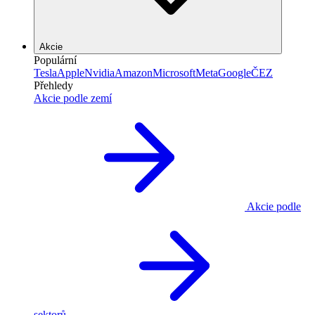
Akcie
Populární
Tesla
Apple
Nvidia
Amazon
Microsoft
Meta
Google
ČEZ
Přehledy
Akcie podle zemí
Akcie podle
sektorů