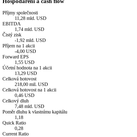
Hospodaření a cash flow
Příjmy společnosti
11,28 mld. USD
EBITDA
1,74 mld. USD
Čistý zisk
-1,92 mld. USD
Příjem na 1 akcii
-4,00 USD
Forward EPS
1,55 USD
Účetní hodnota na 1 akcii
13,29 USD
Celková hotovost
218,00 mil. USD
Celková hotovost na 1 akcii
0,46 USD
Celkový dluh
7,48 mld. USD
Poměr dluhu k vlastnímu kapitálu
1,18
Quick Ratio
0,28
Current Ratio