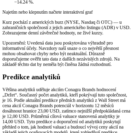
−14.24 %.
Najetím nebo klepnutím načtete interaktivní graf
Kurz pochází z amerických burz (NYSE, Nasdaq či OTC) — u
zahraničních společností z jejich amerického listingu (ADR) v USD.
Zobrazujeme denní závěrečné hodnoty, ne živé kurzy.
Upozornění: Uvedená data jsou poskytována výhradně pro
informativní účely. Navzdory naší snaze o co největší přesnost
mohou obsahovat chyby nebo být neaktuální. Důrazně
doporučujeme ověřit tato data z dalších nezávislých zdrojů. Na
základě těchto dat by neměla být činěna žádná rozhodnutí.
Predikce analytiků
Většina analytiků uděluje akciím Conagra Brands hodnocení
„Držet“. Současný počet analytiků, kteří pokrývají tuto společnost,
je 16. Podle aktuální predikce předních analytiků z Wall Street má
cena akcií Conagra Brands potenciál v horizontu 12 měsíců
dosáhnout hranice 23,00 USD, zatímco nejnižší předpokládaná cena
je 12,00 USD. Průměrná cílová valuace stanovená analytiky je
14,00 USD. Tyto predikce a doporučení od analytiků poskytují
přehled o tom, jak hodnotí valuaci a budoucí vývoj ceny akcií na
základě jejich oceňovacích modelů, které zohledňují predikce