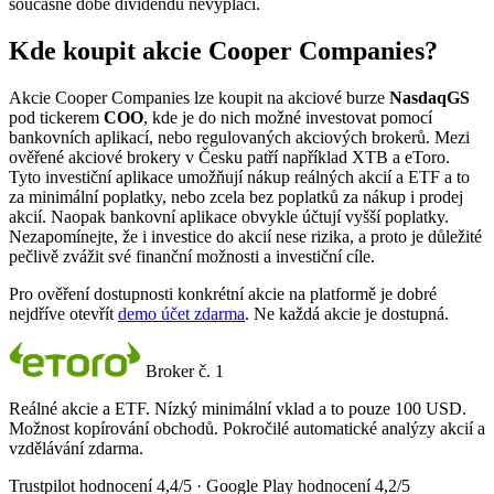
současné době dividendu nevyplácí.
Kde koupit akcie Cooper Companies?
Akcie Cooper Companies lze koupit na akciové burze
NasdaqGS
pod tickerem
COO
, kde je do nich možné investovat pomocí
bankovních aplikací, nebo regulovaných akciových brokerů. Mezi
ověřené akciové brokery v Česku patří například XTB a eToro.
Tyto investiční aplikace umožňují nákup reálných akcií a ETF a to
za minimální poplatky, nebo zcela bez poplatků za nákup i prodej
akcií. Naopak bankovní aplikace obvykle účtují vyšší poplatky.
Nezapomínejte, že i investice do akcií nese rizika, a proto je důležité
pečlivě zvážit své finanční možnosti a investiční cíle.
Pro ověření dostupnosti konkrétní akcie na platformě je dobré
nejdříve otevřít
demo účet zdarma
. Ne každá akcie je dostupná.
Broker č. 1
Reálné akcie a ETF. Nízký minimální vklad a to pouze 100 USD.
Možnost kopírování obchodů. Pokročilé automatické analýzy akcií a
vzdělávání zdarma.
Trustpilot hodnocení 4,4/5 · Google Play hodnocení 4,2/5