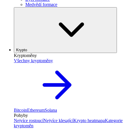
Medvědí formace
Krypto
Kryptoměny
Všechny kryptoměny
Bitcoin
Ethereum
Solana
Pohyby
Nejvíce rostoucí
Nejvíce klesající
Krypto heatmapa
Kategorie
kryptoměn