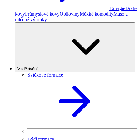
Energie
Drahé
kovy
Průmyslové kovy
Obiloviny
Měkké komodity
Maso a
mléčné výrobky
Vzdělávání
Svíčkové formace
Býčí formace