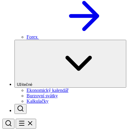
Forex
Užitečné
Ekonomický kalendář
Burzovní svátky
Kalkulačky