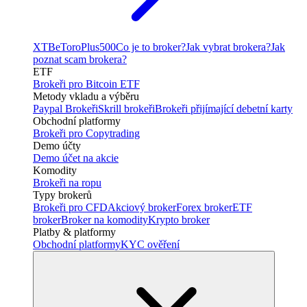
XTB
eToro
Plus500
Co je to broker?
Jak vybrat brokera?
Jak
poznat scam brokera?
ETF
Brokeři pro Bitcoin ETF
Metody vkladu a výběru
Paypal Brokeři
Skrill brokeři
Brokeři přijímající debetní karty
Obchodní platformy
Brokeři pro Copytrading
Demo účty
Demo účet na akcie
Komodity
Brokeři na ropu
Typy brokerů
Brokeři pro CFD
Akciový broker
Forex broker
ETF
broker
Broker na komodity
Krypto broker
Platby & platformy
Obchodní platformy
KYC ověření