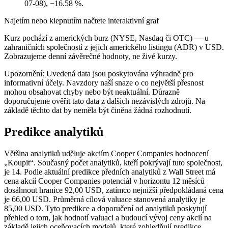
07-08), −16.58 %.
Najetím nebo klepnutím načtete interaktivní graf
Kurz pochází z amerických burz (NYSE, Nasdaq či OTC) — u
zahraničních společností z jejich amerického listingu (ADR) v USD.
Zobrazujeme denní závěrečné hodnoty, ne živé kurzy.
Upozornění: Uvedená data jsou poskytována výhradně pro
informativní účely. Navzdory naší snaze o co největší přesnost
mohou obsahovat chyby nebo být neaktuální. Důrazně
doporučujeme ověřit tato data z dalších nezávislých zdrojů. Na
základě těchto dat by neměla být činěna žádná rozhodnutí.
Predikce analytiků
Většina analytiků uděluje akciím Cooper Companies hodnocení
„Koupit“. Současný počet analytiků, kteří pokrývají tuto společnost,
je 14. Podle aktuální predikce předních analytiků z Wall Street má
cena akcií Cooper Companies potenciál v horizontu 12 měsíců
dosáhnout hranice 92,00 USD, zatímco nejnižší předpokládaná cena
je 66,00 USD. Průměrná cílová valuace stanovená analytiky je
85,00 USD. Tyto predikce a doporučení od analytiků poskytují
přehled o tom, jak hodnotí valuaci a budoucí vývoj ceny akcií na
základě jejich oceňovacích modelů, které zohledňují predikce