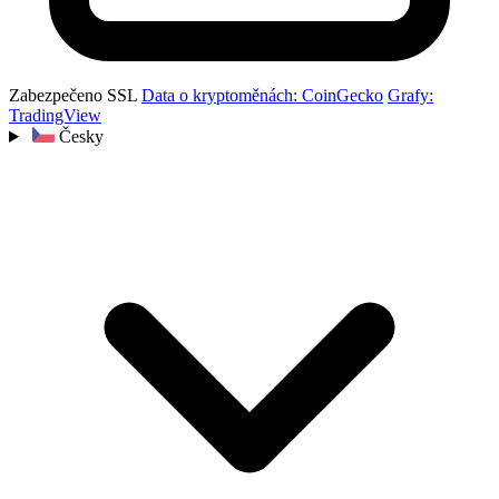
Zabezpečeno SSL
Data o kryptoměnách: CoinGecko
Grafy:
TradingView
Česky