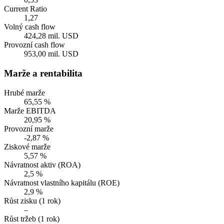
Current Ratio
1,27
Volný cash flow
424,28 mil. USD
Provozní cash flow
953,00 mil. USD
Marže a rentabilita
Hrubé marže
65,55 %
Marže EBITDA
20,95 %
Provozní marže
-2,87 %
Ziskové marže
5,57 %
Návratnost aktiv (ROA)
2,5 %
Návratnost vlastního kapitálu (ROE)
2,9 %
Růst zisku (1 rok)
–
Růst tržeb (1 rok)