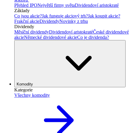
Přehled IPO
Největší firmy světa
Dividendoví aristokraté
Základy
Co jsou akcie?
Jak funguje akciový trh?
Jak koupit akcie?
Frakční akcie
Dividendy
Novinky z trhu
Dividendy
Měsíční dividendy
Dividendoví aristokraté
České dividendové
akcie
Německé dividendové akcie
Co je dividenda?
Komodity
Kategorie
Všechny komodity