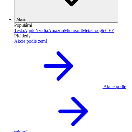
Akcie
Populární
Tesla
Apple
Nvidia
Amazon
Microsoft
Meta
Google
ČEZ
Přehledy
Akcie podle zemí
Akcie podle
sektorů