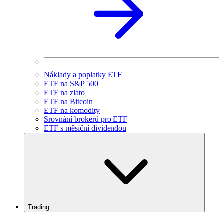
Náklady a poplatky ETF
ETF na S&P 500
ETF na zlato
ETF na Bitcoin
ETF na komodity
Srovnání brokerů pro ETF
ETF s měsíční dividendou
Trading