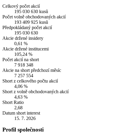
Celkový počet akcií
195 030 630 kusů
Počet volně obchodovaných akcií
193 409 925 kusů
Předpokládaný počet akcií
195 030 630
Akcie držené insidery
0,61 %
Akcie držené institucemi
105,24 %
Počet akcií na short
7 918 348
Akcie na short předchozí měsíc
7 257 554
Short z celkového počtu akcií
4,06 %
Short z volně obchodovaných akcií
4,63 %
Short Ratio
2,68
Datum short interest
15. 7. 2026
Profil společnosti