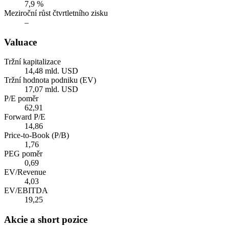
7,9 %
Meziroční růst čtvrtletního zisku
–
Valuace
Tržní kapitalizace
14,48 mld. USD
Tržní hodnota podniku (EV)
17,07 mld. USD
P/E poměr
62,91
Forward P/E
14,86
Price-to-Book (P/B)
1,76
PEG poměr
0,69
EV/Revenue
4,03
EV/EBITDA
19,25
Akcie a short pozice