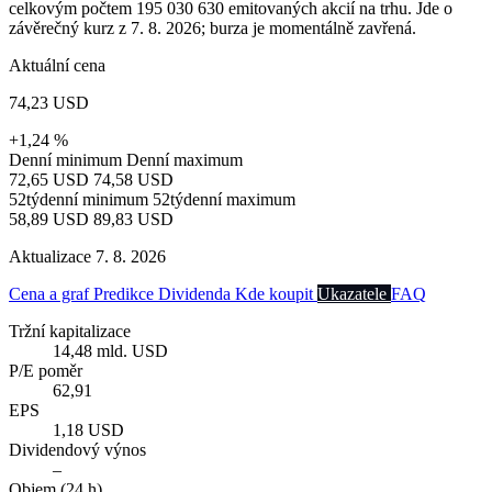
celkovým počtem 195 030 630 emitovaných akcií na trhu. Jde o
závěrečný kurz z 7. 8. 2026; burza je momentálně zavřená.
Aktuální cena
74,23 USD
+1,24 %
Denní minimum
Denní maximum
72,65 USD
74,58 USD
52týdenní minimum
52týdenní maximum
58,89 USD
89,83 USD
Aktualizace 7. 8. 2026
Cena a graf
Predikce
Dividenda
Kde koupit
Ukazatele
FAQ
Tržní kapitalizace
14,48 mld. USD
P/E poměr
62,91
EPS
1,18 USD
Dividendový výnos
–
Objem (24 h)