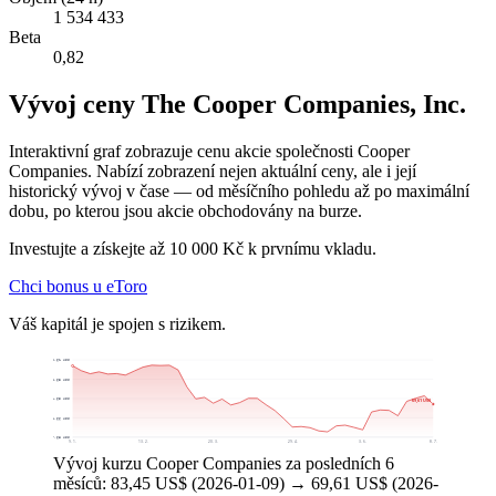
1 534 433
Beta
0,82
Vývoj ceny The Cooper Companies, Inc.
Interaktivní graf zobrazuje cenu akcie společnosti Cooper
Companies. Nabízí zobrazení nejen aktuální ceny, ale i její
historický vývoj v čase — od měsíčního pohledu až po maximální
dobu, po kterou jsou akcie obchodovány na burze.
Investujte a získejte až 10 000 Kč k prvnímu vkladu.
Chci bonus u eToro
Váš kapitál je spojen s rizikem.
85,61 US$
78,63 US$
71,65 US$
69,61 US$
64,66 US$
57,68 US$
9. 1.
13. 2.
20. 3.
29. 4.
3. 6.
8. 7.
Vývoj kurzu Cooper Companies za posledních 6
měsíců: 83,45 US$ (2026-01-09) → 69,61 US$ (2026-