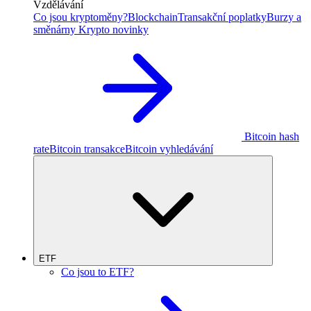
Vzdělávání
Co jsou kryptoměny?
Blockchain
Transakční poplatky
Burzy a
směnárny
Krypto novinky
Bitcoin hash
rate
Bitcoin transakce
Bitcoin vyhledávání
ETF
Co jsou to ETF?