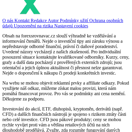
O nás
Kontakt
Redakce
Autor
Podmínky užití
Ochrana osobních
údajů
Upozornění na rizika
Nastavení cookies
Obsah na forexsrovnavac.cz slouží výhradně ke vzdělávání a
informování čtenářů. Nejde o investiční tipy ani záruku výnosu a
nepředstavuje odborné finanční, právní či daňové poradenství.
Uvedené názory vycházejí z našich zkušeností. Pro individuální
posouzení situace kontaktujte kvalifikované odborníky. Kurzy, ceny,
grafy a další data pocházejí z prověřených externích zdrojů; jsou
orientační a jejich úplnou aktuálnost či přesnost nelze garantovat.
Nejde o doporučení k nákupu či prodeji konkrétních investic.
Na webu se mohou objevit reklamní prvky a affiliate odkazy. Pokud
využijete náš odkaz, můžeme získat malou provizi, která nám
pomáhá financovat provoz. Pro vás se podmínky ani cena nemění.
Děkujeme za podporu.
Investování do akcií, ETF, dluhopisů, kryptoměn, derivátů (např.
CFD) a dalších finančních nástrojů je spojeno s rizikem ztráty části
nebo celé investice. CFD jsou pákové produkty; ceny se mohou
rychle vyvíjet proti vám a většina retailových účtů na nich
dlouhodobě prodělává. Zvažte, zda rozumíte fungování daných