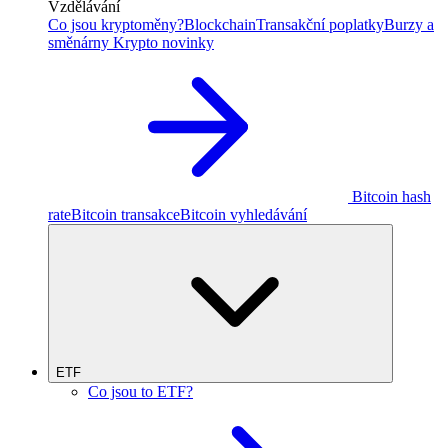
Vzdělávání
Co jsou kryptoměny?
Blockchain
Transakční poplatky
Burzy a
směnárny
Krypto novinky
Bitcoin hash
rate
Bitcoin transakce
Bitcoin vyhledávání
ETF
Co jsou to ETF?