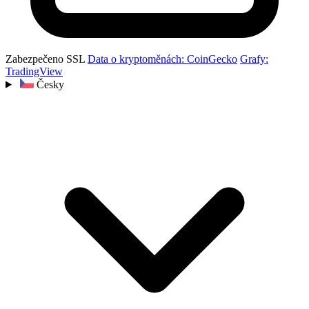
Zabezpečeno SSL
Data o kryptoměnách: CoinGecko
Grafy:
TradingView
Česky