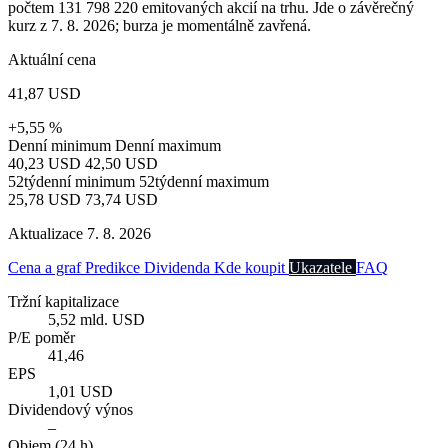
počtem 131 798 220 emitovaných akcií na trhu. Jde o závěrečný
kurz z 7. 8. 2026; burza je momentálně zavřená.
Aktuální cena
41,87 USD
+5,55 %
Denní minimum
Denní maximum
40,23 USD
42,50 USD
52týdenní minimum
52týdenní maximum
25,78 USD
73,74 USD
Aktualizace 7. 8. 2026
Cena a graf
Predikce
Dividenda
Kde koupit
Ukazatele
FAQ
Tržní kapitalizace
5,52 mld. USD
P/E poměr
41,46
EPS
1,01 USD
Dividendový výnos
–
Objem (24 h)