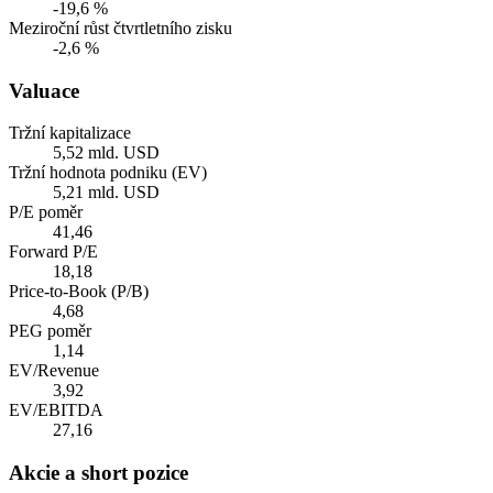
-19,6 %
Meziroční růst čtvrtletního zisku
-2,6 %
Valuace
Tržní kapitalizace
5,52 mld. USD
Tržní hodnota podniku (EV)
5,21 mld. USD
P/E poměr
41,46
Forward P/E
18,18
Price-to-Book (P/B)
4,68
PEG poměr
1,14
EV/Revenue
3,92
EV/EBITDA
27,16
Akcie a short pozice