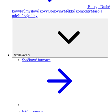
Energie
Drahé
kovy
Průmyslové kovy
Obiloviny
Měkké komodity
Maso a
mléčné výrobky
Vzdělávání
Svíčkové formace
Býčí formace