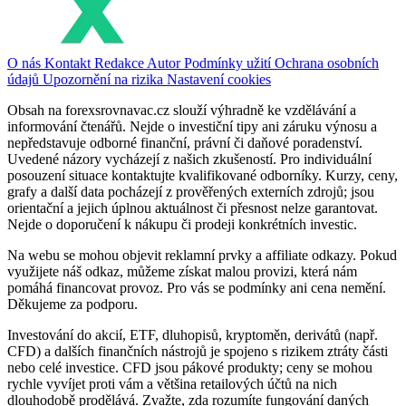
O nás
Kontakt
Redakce
Autor
Podmínky užití
Ochrana osobních
údajů
Upozornění na rizika
Nastavení cookies
Obsah na forexsrovnavac.cz slouží výhradně ke vzdělávání a
informování čtenářů. Nejde o investiční tipy ani záruku výnosu a
nepředstavuje odborné finanční, právní či daňové poradenství.
Uvedené názory vycházejí z našich zkušeností. Pro individuální
posouzení situace kontaktujte kvalifikované odborníky. Kurzy, ceny,
grafy a další data pocházejí z prověřených externích zdrojů; jsou
orientační a jejich úplnou aktuálnost či přesnost nelze garantovat.
Nejde o doporučení k nákupu či prodeji konkrétních investic.
Na webu se mohou objevit reklamní prvky a affiliate odkazy. Pokud
využijete náš odkaz, můžeme získat malou provizi, která nám
pomáhá financovat provoz. Pro vás se podmínky ani cena nemění.
Děkujeme za podporu.
Investování do akcií, ETF, dluhopisů, kryptoměn, derivátů (např.
CFD) a dalších finančních nástrojů je spojeno s rizikem ztráty části
nebo celé investice. CFD jsou pákové produkty; ceny se mohou
rychle vyvíjet proti vám a většina retailových účtů na nich
dlouhodobě prodělává. Zvažte, zda rozumíte fungování daných