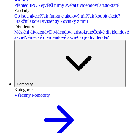
Přehled IPO
Největší firmy světa
Dividendoví aristokraté
Základy
Co jsou akcie?
Jak funguje akciový trh?
Jak koupit akcie?
Frakční akcie
Dividendy
Novinky z trhu
Dividendy
Měsíční dividendy
Dividendoví aristokraté
České dividendové
akcie
Německé dividendové akcie
Co je dividenda?
Komodity
Kategorie
Všechny komodity