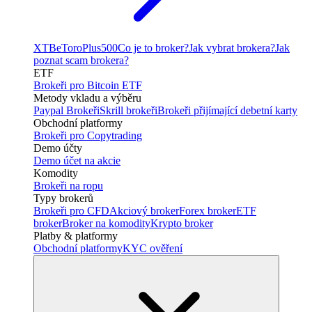
XTB
eToro
Plus500
Co je to broker?
Jak vybrat brokera?
Jak
poznat scam brokera?
ETF
Brokeři pro Bitcoin ETF
Metody vkladu a výběru
Paypal Brokeři
Skrill brokeři
Brokeři přijímající debetní karty
Obchodní platformy
Brokeři pro Copytrading
Demo účty
Demo účet na akcie
Komodity
Brokeři na ropu
Typy brokerů
Brokeři pro CFD
Akciový broker
Forex broker
ETF
broker
Broker na komodity
Krypto broker
Platby & platformy
Obchodní platformy
KYC ověření