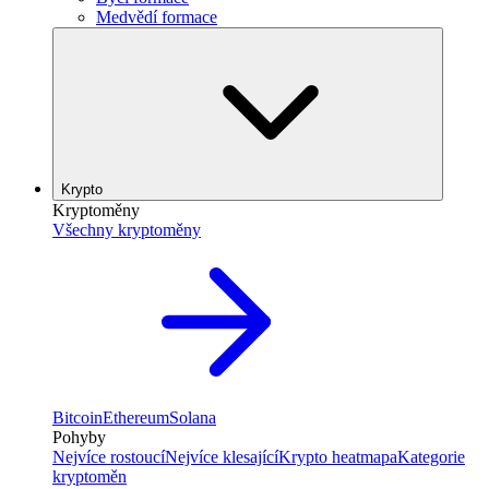
Medvědí formace
Krypto
Kryptoměny
Všechny kryptoměny
Bitcoin
Ethereum
Solana
Pohyby
Nejvíce rostoucí
Nejvíce klesající
Krypto heatmapa
Kategorie
kryptoměn