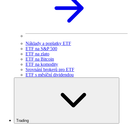
Náklady a poplatky ETF
ETF na S&P 500
ETF na zlato
ETF na Bitcoin
ETF na komodity
Srovnání brokerů pro ETF
ETF s měsíční dividendou
Trading