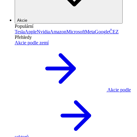
Akcie
Populární
Tesla
Apple
Nvidia
Amazon
Microsoft
Meta
Google
ČEZ
Přehledy
Akcie podle zemí
Akcie podle
sektorů