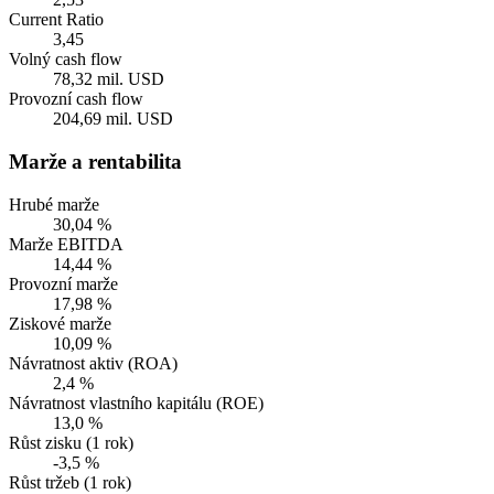
Current Ratio
3,45
Volný cash flow
78,32 mil. USD
Provozní cash flow
204,69 mil. USD
Marže a rentabilita
Hrubé marže
30,04 %
Marže EBITDA
14,44 %
Provozní marže
17,98 %
Ziskové marže
10,09 %
Návratnost aktiv (ROA)
2,4 %
Návratnost vlastního kapitálu (ROE)
13,0 %
Růst zisku (1 rok)
-3,5 %
Růst tržeb (1 rok)