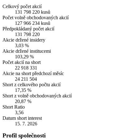
Celkový počet akcií
131 798 220 kusů
Počet volně obchodovaných akcií
127 966 234 kusů
Předpokládaný počet akcií
131 798 220
Akcie držené insidery
3,03 %
Akcie držené institucemi
103,29 %
Počet akcií na short
22 918 331
Akcie na short předchozí měsíc
24 211 504
Short z celkového počtu akcií
17,35 %
Short z volně obchodovaných akcií
20,87 %
Short Ratio
3,56
Datum short interest
15. 7. 2026
Profil společnosti