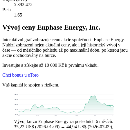
5 392 472
Beta
1,65
Vývoj ceny Enphase Energy, Inc.
Interaktivní graf zobrazuje cenu akcie společnosti Enphase Energy.
Nabízí zobrazení nejen aktuální ceny, ale i její historický vývoj v
čase — od měsíčního pohledu až po maximální dobu, po kterou jsou
akcie obchodovány na burze.
Investujte a získejte až 10 000 Kč k prvnímu vkladu.
Chci bonus u eToro
Váš kapitál je spojen s rizikem.
72,05 US$
61,08 US$
50,10 US$
44,94 US$
39,13 US$
28,16 US$
9. 1.
13. 2.
20. 3.
29. 4.
3. 6.
9. 7.
Vývoj kurzu Enphase Energy za posledních 6 měsíců:
35,22 US$ (2026-01-09) → 44,94 US$ (2026-07-09),