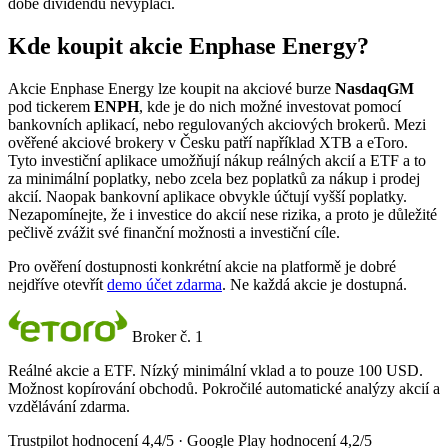
době dividendu nevyplácí.
Kde koupit akcie Enphase Energy?
Akcie Enphase Energy lze koupit na akciové burze
NasdaqGM
pod tickerem
ENPH
, kde je do nich možné investovat pomocí
bankovních aplikací, nebo regulovaných akciových brokerů. Mezi
ověřené akciové brokery v Česku patří například XTB a eToro.
Tyto investiční aplikace umožňují nákup reálných akcií a ETF a to
za minimální poplatky, nebo zcela bez poplatků za nákup i prodej
akcií. Naopak bankovní aplikace obvykle účtují vyšší poplatky.
Nezapomínejte, že i investice do akcií nese rizika, a proto je důležité
pečlivě zvážit své finanční možnosti a investiční cíle.
Pro ověření dostupnosti konkrétní akcie na platformě je dobré
nejdříve otevřít
demo účet zdarma
. Ne každá akcie je dostupná.
Broker č. 1
Reálné akcie a ETF. Nízký minimální vklad a to pouze 100 USD.
Možnost kopírování obchodů. Pokročilé automatické analýzy akcií a
vzdělávání zdarma.
Trustpilot hodnocení 4,4/5 · Google Play hodnocení 4,2/5