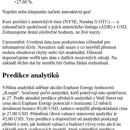
+27.60 %.
Najetím nebo klepnutím načtete interaktivní graf
Kurz pochází z amerických burz (NYSE, Nasdaq či OTC) — u
zahraničních společností z jejich amerického listingu (ADR) v USD.
Zobrazujeme denní závěrečné hodnoty, ne živé kurzy.
Upozornění: Uvedená data jsou poskytována výhradně pro
informativní účely. Navzdory naší snaze o co největší přesnost
mohou obsahovat chyby nebo být neaktuální. Důrazně
doporučujeme ověřit tato data z dalších nezávislých zdrojů. Na
základě těchto dat by neměla být činěna žádná rozhodnutí.
Predikce analytiků
Většina analytiků uděluje akciím Enphase Energy hodnocení
„Koupit“. Současný počet analytiků, kteří pokrývají tuto společnost,
je 27. Podle aktuální predikce předních analytiků z Wall Street má
cena akcií Enphase Energy potenciál v horizontu 12 měsíců
dosáhnout hranice 85,00 USD, zatímco nejnižší předpokládaná cena
je 27,00 USD. Průměrná cílová valuace stanovená analytiky je
45,00 USD. Tyto predikce a doporučení od analytiků poskytují
přehled o tom, jak hodnotí valuaci a budoucí vývoj ceny akcií na
základě jejich oceňovacích modelů, které zohledňují predikce