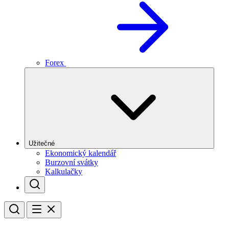
Forex
Užitečné
Ekonomický kalendář
Burzovní svátky
Kalkulačky