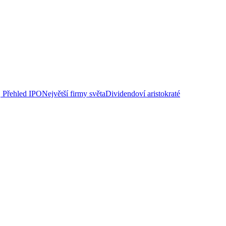
Přehled IPO
Největší firmy světa
Dividendoví aristokraté