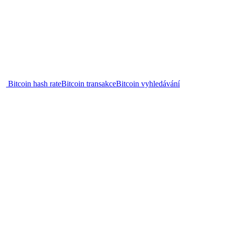
Bitcoin hash rate
Bitcoin transakce
Bitcoin vyhledávání