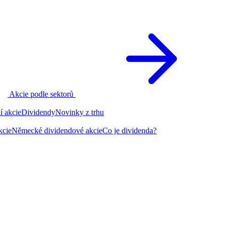
Akcie podle sektorů
í akcie
Dividendy
Novinky z trhu
kcie
Německé dividendové akcie
Co je dividenda?