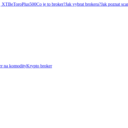
XTB
eToro
Plus500
Co je to broker?
Jak vybrat brokera?
Jak poznat sca
er na komodity
Krypto broker