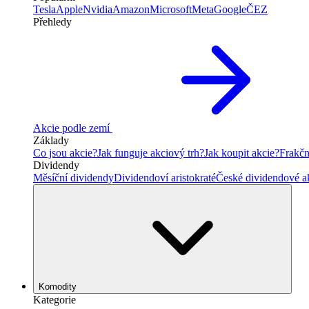
Tesla
Apple
Nvidia
Amazon
Microsoft
Meta
Google
ČEZ
Přehledy
Akcie podle zemí
Základy
Co jsou akcie?
Jak funguje akciový trh?
Jak koupit akcie?
Frakčn
Dividendy
Měsíční dividendy
Dividendoví aristokraté
České dividendové a
Komodity
Kategorie