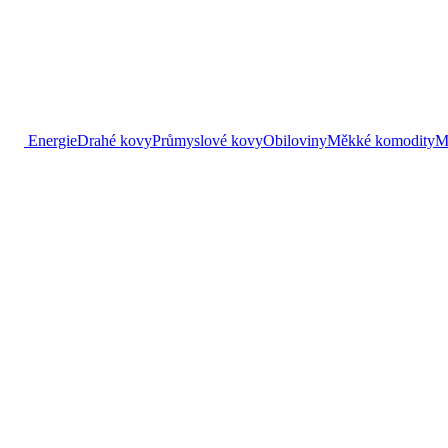
Energie
Drahé kovy
Průmyslové kovy
Obiloviny
Měkké komodity
M