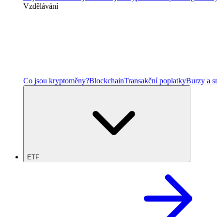
Vzdělávání
Co jsou kryptoměny?
Blockchain
Transakční poplatky
Burzy a 
ETF