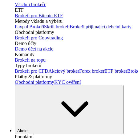
Všichni brokeři
ETF
Brokeři pro Bitcoin ETF
Metody vkladu a výběru
Paypal Brokeři
Skrill brokeři
Brokeři přijímající debetní karty
Obchodní platformy
Brokeři pro Copytrading
Demo účty
Demo účet na akcie
Komodity
Brokeři na ropu
Typy brokerů
Brokeři pro CFD
Akciový broker
Forex broker
ETF broker
Brok
Platby & platformy
Obchodní platformy
KYC ověření
Akcie
Populární