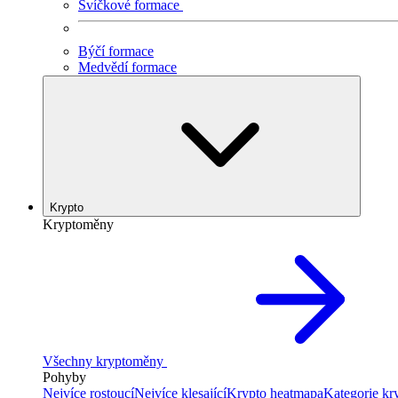
Svíčkové formace
Býčí formace
Medvědí formace
Krypto
Kryptoměny
Všechny kryptoměny
Pohyby
Nejvíce rostoucí
Nejvíce klesající
Krypto heatmapa
Kategorie k