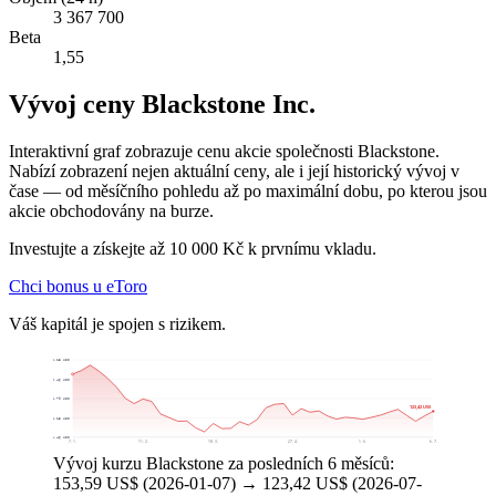
3 367 700
Beta
1,55
Vývoj ceny Blackstone Inc.
Interaktivní graf zobrazuje cenu akcie společnosti Blackstone.
Nabízí zobrazení nejen aktuální ceny, ale i její historický vývoj v
čase — od měsíčního pohledu až po maximální dobu, po kterou jsou
akcie obchodovány na burze.
Investujte a získejte až 10 000 Kč k prvnímu vkladu.
Chci bonus u eToro
Váš kapitál je spojen s rizikem.
165,13 US$
149,46 US$
133,79 US$
123,42 US$
118,13 US$
102,46 US$
7. 1.
11. 2.
18. 3.
27. 4.
1. 6.
6. 7.
Vývoj kurzu Blackstone za posledních 6 měsíců:
153,59 US$ (2026-01-07) → 123,42 US$ (2026-07-