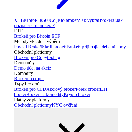
XTB
eToro
Plus500
Co je to broker?
Jak vybrat brokera?
Jak
poznat scam brokera?
ETF
Brokeři pro Bitcoin ETF
Metody vkladu a výběru
Paypal Brokeři
Skrill brokeři
Brokeři přijímající debetní karty
Obchodní platformy
Brokeři pro Copytrading
Demo účty
Demo účet na akcie
Komodity
Brokeři na ropu
Typy brokerů
Brokeři pro CFD
Akciový broker
Forex broker
ETF
broker
Broker na komodity
Krypto broker
Platby & platformy
Obchodní platformy
KYC ověření