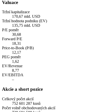
Valuace
Tržní kapitalizace
170,67 mld. USD
Tržní hodnota podniku (EV)
135,75 mld. USD
P/E poměr
30,68
Forward P/E
18,31
Price-to-Book (P/B)
12,17
PEG poměr
1,62
EV/Revenue
8,77
EV/EBITDA
–
Akcie a short pozice
Celkový počet akcií
752 601 287 kusů
Počet volně obchodovaných akcií