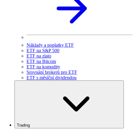
Náklady a poplatky ETF
ETF na S&P 500
ETF na zlato
ETF na Bitcoin
ETF na komodity
Srovnání brokerů pro ETF
ETF s měsíční dividendou
Trading