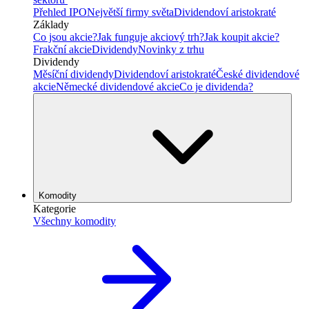
Přehled IPO
Největší firmy světa
Dividendoví aristokraté
Základy
Co jsou akcie?
Jak funguje akciový trh?
Jak koupit akcie?
Frakční akcie
Dividendy
Novinky z trhu
Dividendy
Měsíční dividendy
Dividendoví aristokraté
České dividendové
akcie
Německé dividendové akcie
Co je dividenda?
Komodity
Kategorie
Všechny komodity