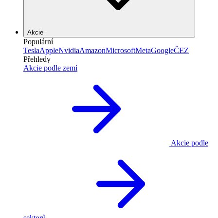
Akcie
Populární
Tesla
Apple
Nvidia
Amazon
Microsoft
Meta
Google
ČEZ
Přehledy
Akcie podle zemí
Akcie podle
sektorů