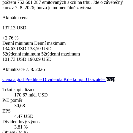
počtem 752 601 287 emitovaných akcií na trhu. Jde o závěrečný
kurz z 7. 8. 2026; burza je momentálně zavřená.
Aktuální cena
137,13 USD
+2,76 %
Denní minimum
Denní maximum
134,63 USD
138,50 USD
52týdenní minimum
52týdenní maximum
101,73 USD
190,09 USD
Aktualizace 7. 8. 2026
Cena a graf
Predikce
Dividenda
Kde koupit
Ukazatele
FAQ
Tržní kapitalizace
170,67 mld. USD
P/E poměr
30,68
EPS
4,47 USD
Dividendový výnos
3,81 %
Objem (24 h)