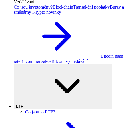
Vzdělávání
Co jsou kryptoměny?
Blockchain
Transakční poplatky
Burzy a
směnárny
Krypto novinky
Bitcoin hash
rate
Bitcoin transakce
Bitcoin vyhledávání
ETF
Co jsou to ETF?