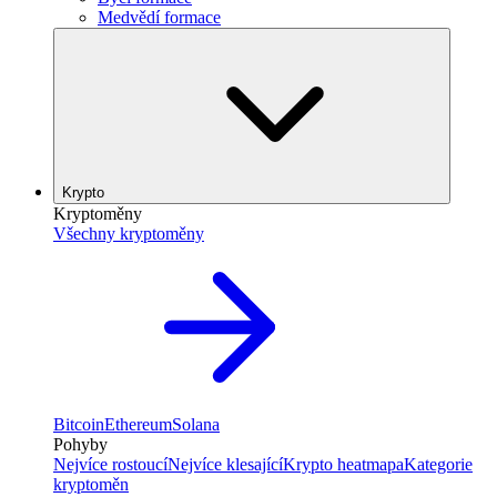
Medvědí formace
Krypto
Kryptoměny
Všechny kryptoměny
Bitcoin
Ethereum
Solana
Pohyby
Nejvíce rostoucí
Nejvíce klesající
Krypto heatmapa
Kategorie
kryptoměn