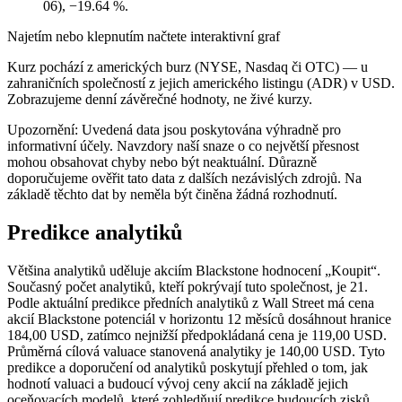
06), −19.64 %.
Najetím nebo klepnutím načtete interaktivní graf
Kurz pochází z amerických burz (NYSE, Nasdaq či OTC) — u
zahraničních společností z jejich amerického listingu (ADR) v USD.
Zobrazujeme denní závěrečné hodnoty, ne živé kurzy.
Upozornění: Uvedená data jsou poskytována výhradně pro
informativní účely. Navzdory naší snaze o co největší přesnost
mohou obsahovat chyby nebo být neaktuální. Důrazně
doporučujeme ověřit tato data z dalších nezávislých zdrojů. Na
základě těchto dat by neměla být činěna žádná rozhodnutí.
Predikce analytiků
Většina analytiků uděluje akciím Blackstone hodnocení „Koupit“.
Současný počet analytiků, kteří pokrývají tuto společnost, je 21.
Podle aktuální predikce předních analytiků z Wall Street má cena
akcií Blackstone potenciál v horizontu 12 měsíců dosáhnout hranice
184,00 USD, zatímco nejnižší předpokládaná cena je 119,00 USD.
Průměrná cílová valuace stanovená analytiky je 140,00 USD. Tyto
predikce a doporučení od analytiků poskytují přehled o tom, jak
hodnotí valuaci a budoucí vývoj ceny akcií na základě jejich
oceňovacích modelů, které zohledňují predikce budoucích zisků