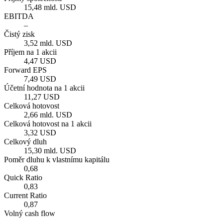
15,48 mld. USD
EBITDA
–
Čistý zisk
3,52 mld. USD
Příjem na 1 akcii
4,47 USD
Forward EPS
7,49 USD
Účetní hodnota na 1 akcii
11,27 USD
Celková hotovost
2,66 mld. USD
Celková hotovost na 1 akcii
3,32 USD
Celkový dluh
15,30 mld. USD
Poměr dluhu k vlastnímu kapitálu
0,68
Quick Ratio
0,83
Current Ratio
0,87
Volný cash flow
–