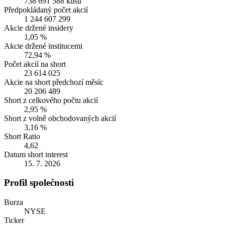
738 691 588 kusů
Předpokládaný počet akcií
1 244 607 299
Akcie držené insidery
1,05 %
Akcie držené institucemi
72,94 %
Počet akcií na short
23 614 025
Akcie na short předchozí měsíc
20 206 489
Short z celkového počtu akcií
2,95 %
Short z volně obchodovaných akcií
3,16 %
Short Ratio
4,62
Datum short interest
15. 7. 2026
Profil společnosti
Burza
NYSE
Ticker