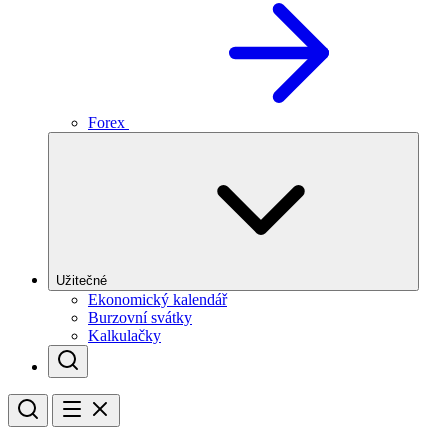
Forex
Užitečné
Ekonomický kalendář
Burzovní svátky
Kalkulačky