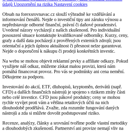
údajů
Upozornění na rizika
Nastavení cookies
Obsah na forexsrovnavac.cz slouží výhradně ke vzdělávání a
informování čtenářů. Nejde o investiční tipy ani záruku výnosu a
nepředstavuje odborné finanční, právní či daňové poradenství.
Uvedené názory vycházejí z našich zkušeností. Pro individuální
posouzení situace kontaktujte kvalifikované odborníky. Kurzy, ceny,
grafy a další data pocházejí z prověřených externích zdrojů; jsou
orientační a jejich úplnou aktuálnost či přesnost nelze garantovat.
Nejde o doporučení k nákupu či prodeji konkrétních investic.
Na webu se mohou objevit reklamní prvky a affiliate odkazy. Pokud
využijete náš odkaz, můžeme získat malou provizi, která nám
pomáhá financovat provoz. Pro vás se podmínky ani cena nemění.
Děkujeme za podporu.
Investování do akcií, ETF, dluhopisů, kryptoměn, derivátů (např.
CFD) a dalších finančních nástrojů je spojeno s rizikem ztráty části
nebo celé investice. CFD jsou pákové produkty; ceny se mohou
rychle vyvíjet proti vám a většina retailových účtů na nich
dlouhodobě prodělává. Zvažte, zda rozumíte fungování daných
nástrojů a zda si můžete dovolit podstupované riziko.
Recenze, analýzy, články a srovnání tvoříme podle vlastní metodiky
a dlouhodobých zkušeností. Partnerství ani provize nemají vliv na