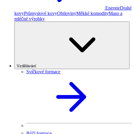
Energie
Drahé
kovy
Průmyslové kovy
Obiloviny
Měkké komodity
Maso a
mléčné výrobky
Vzdělávání
Svíčkové formace
Býčí formace