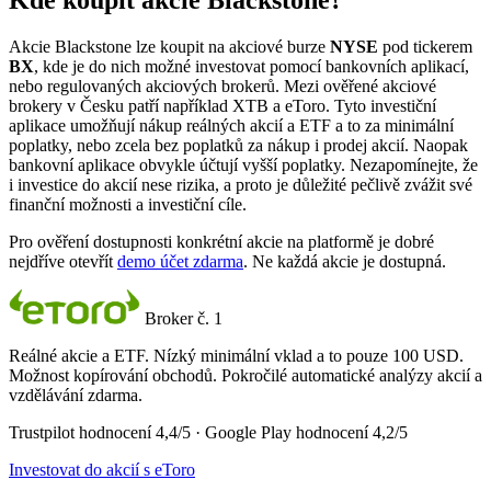
Kde koupit akcie Blackstone?
Akcie Blackstone lze koupit na akciové burze
NYSE
pod tickerem
BX
, kde je do nich možné investovat pomocí bankovních aplikací,
nebo regulovaných akciových brokerů. Mezi ověřené akciové
brokery v Česku patří například XTB a eToro. Tyto investiční
aplikace umožňují nákup reálných akcií a ETF a to za minimální
poplatky, nebo zcela bez poplatků za nákup i prodej akcií. Naopak
bankovní aplikace obvykle účtují vyšší poplatky. Nezapomínejte, že
i investice do akcií nese rizika, a proto je důležité pečlivě zvážit své
finanční možnosti a investiční cíle.
Pro ověření dostupnosti konkrétní akcie na platformě je dobré
nejdříve otevřít
demo účet zdarma
. Ne každá akcie je dostupná.
Broker č. 1
Reálné akcie a ETF. Nízký minimální vklad a to pouze 100 USD.
Možnost kopírování obchodů. Pokročilé automatické analýzy akcií a
vzdělávání zdarma.
Trustpilot hodnocení 4,4/5 · Google Play hodnocení 4,2/5
Investovat do akcií s eToro