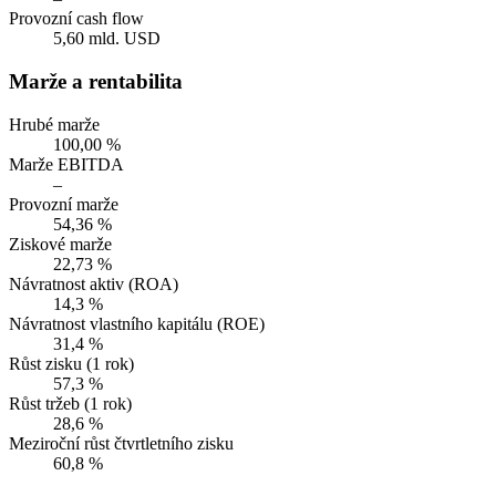
Provozní cash flow
5,60 mld. USD
Marže a rentabilita
Hrubé marže
100,00 %
Marže EBITDA
–
Provozní marže
54,36 %
Ziskové marže
22,73 %
Návratnost aktiv (ROA)
14,3 %
Návratnost vlastního kapitálu (ROE)
31,4 %
Růst zisku (1 rok)
57,3 %
Růst tržeb (1 rok)
28,6 %
Meziroční růst čtvrtletního zisku
60,8 %