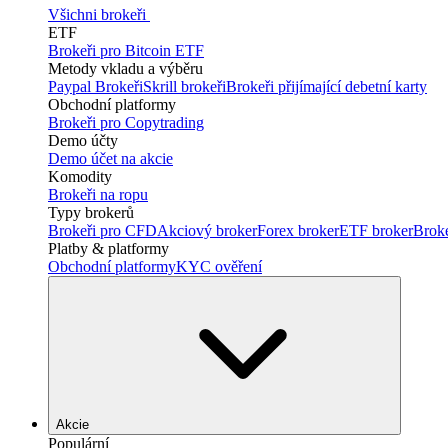
Všichni brokeři
ETF
Brokeři pro Bitcoin ETF
Metody vkladu a výběru
Paypal Brokeři
Skrill brokeři
Brokeři přijímající debetní karty
Obchodní platformy
Brokeři pro Copytrading
Demo účty
Demo účet na akcie
Komodity
Brokeři na ropu
Typy brokerů
Brokeři pro CFD
Akciový broker
Forex broker
ETF broker
Brok
Platby & platformy
Obchodní platformy
KYC ověření
Akcie
Populární