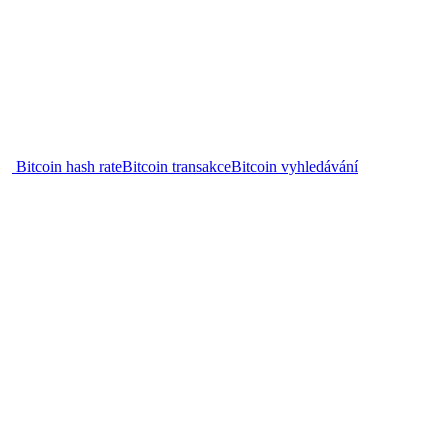
Bitcoin hash rate
Bitcoin transakce
Bitcoin vyhledávání