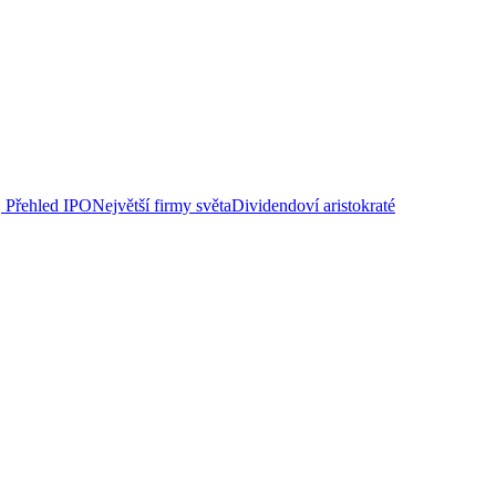
Přehled IPO
Největší firmy světa
Dividendoví aristokraté