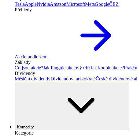
Tesla
Apple
Nvidia
Amazon
Microsoft
Meta
Google
ČEZ
Přehledy
Akcie podle zemí
Základy
Co jsou akcie?
Jak funguje akciový trh?
Jak koupit akcie?
Frakčn
Dividendy
Měsíční dividendy
Dividendoví aristokraté
České dividendové a
Komodity
Kategorie