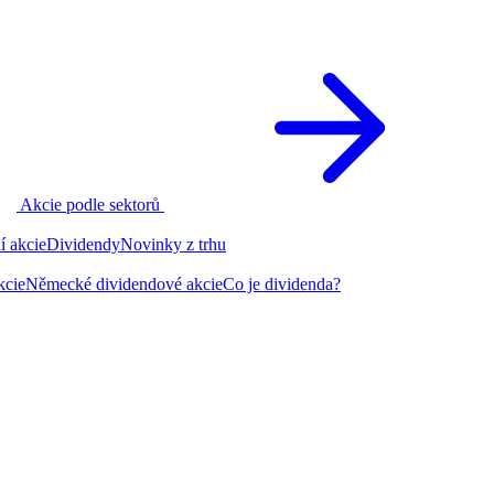
Akcie podle sektorů
í akcie
Dividendy
Novinky z trhu
kcie
Německé dividendové akcie
Co je dividenda?