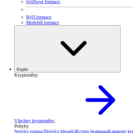
Svíčkové formace
Býčí formace
Medvědí formace
Krypto
Kryptoměny
Všechny kryptoměny
Pohyby
Nejvíce rostoucí
Nejvíce klesající
Krypto heatmapa
Kategorie k