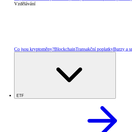
Vzdělávání
Co jsou kryptoměny?
Blockchain
Transakční poplatky
Burzy a 
ETF