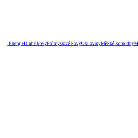
Energie
Drahé kovy
Průmyslové kovy
Obiloviny
Měkké komodity
M