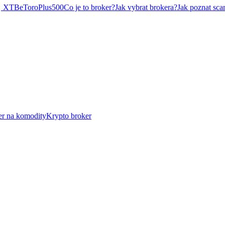
XTB
eToro
Plus500
Co je to broker?
Jak vybrat brokera?
Jak poznat sca
er na komodity
Krypto broker