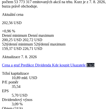
počtem 53 773 317 emitovaných akcií na trhu. Kurz je z 7. 8. 2026,
burza právě obchoduje.
Aktuální cena
202,56 USD
+0,96 %
Denní minimum
Denní maximum
200,25 USD
202,72 USD
52týdenní minimum
52týdenní maximum
159,37 USD
226,71 USD
Aktualizace 7. 8. 2026
Cena a graf
Predikce
Dividenda
Kde koupit
Ukazatele
FAQ
Tržní kapitalizace
10,89 mld. USD
P/E poměr
35,54
EPS
5,70 USD
Dividendový výnos
3,09 %
Objem (24 h)