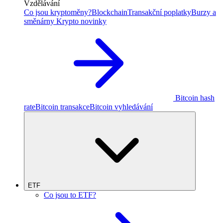
Vzdělávání
Co jsou kryptoměny?
Blockchain
Transakční poplatky
Burzy a
směnárny
Krypto novinky
Bitcoin hash
rate
Bitcoin transakce
Bitcoin vyhledávání
ETF
Co jsou to ETF?