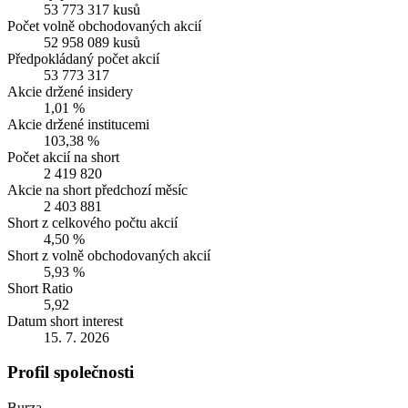
53 773 317 kusů
Počet volně obchodovaných akcií
52 958 089 kusů
Předpokládaný počet akcií
53 773 317
Akcie držené insidery
1,01 %
Akcie držené institucemi
103,38 %
Počet akcií na short
2 419 820
Akcie na short předchozí měsíc
2 403 881
Short z celkového počtu akcií
4,50 %
Short z volně obchodovaných akcií
5,93 %
Short Ratio
5,92
Datum short interest
15. 7. 2026
Profil společnosti
Burza