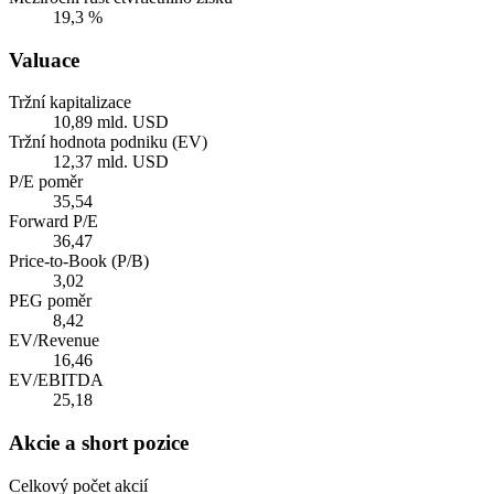
19,3 %
Valuace
Tržní kapitalizace
10,89 mld. USD
Tržní hodnota podniku (EV)
12,37 mld. USD
P/E poměr
35,54
Forward P/E
36,47
Price-to-Book (P/B)
3,02
PEG poměr
8,42
EV/Revenue
16,46
EV/EBITDA
25,18
Akcie a short pozice
Celkový počet akcií