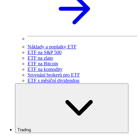
Náklady a poplatky ETF
ETF na S&P 500
ETF na zlato
ETF na Bitcoin
ETF na komodity
Srovnání brokerů pro ETF
ETF s měsíční dividendou
Trading