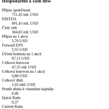
Hospodaření a cash flow
Příjmy společnosti
751,43 mil. USD
EBITDA
491,43 mil. USD
Čistý zisk
304,83 mil. USD
Příjem na 1 akcii
5,70 USD
Forward EPS
5,55 USD
Účetní hodnota na 1 akcii
67,12 USD
Celková hotovost
47,35 mil. USD
Celková hotovost na 1 akcii
0,88 USD
Celkový dluh
1,65 mld. USD
Poměr dluhu k vlastnímu kapitálu
0,46
Quick Ratio
0,37
Current Ratio