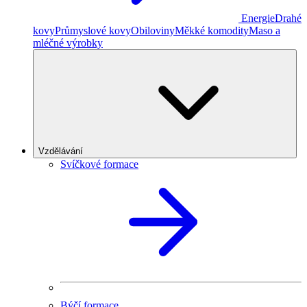
Energie
Drahé
kovy
Průmyslové kovy
Obiloviny
Měkké komodity
Maso a
mléčné výrobky
Vzdělávání
Svíčkové formace
Býčí formace