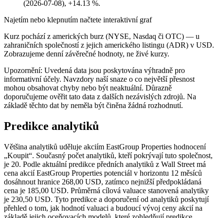
(2026-07-08), +14.13 %.
Najetím nebo klepnutím načtete interaktivní graf
Kurz pochází z amerických burz (NYSE, Nasdaq či OTC) — u
zahraničních společností z jejich amerického listingu (ADR) v USD.
Zobrazujeme denní závěrečné hodnoty, ne živé kurzy.
Upozornění: Uvedená data jsou poskytována výhradně pro
informativní účely. Navzdory naší snaze o co největší přesnost
mohou obsahovat chyby nebo být neaktuální. Důrazně
doporučujeme ověřit tato data z dalších nezávislých zdrojů. Na
základě těchto dat by neměla být činěna žádná rozhodnutí.
Predikce analytiků
Většina analytiků uděluje akciím EastGroup Properties hodnocení
„Koupit“. Současný počet analytiků, kteří pokrývají tuto společnost,
je 20. Podle aktuální predikce předních analytiků z Wall Street má
cena akcií EastGroup Properties potenciál v horizontu 12 měsíců
dosáhnout hranice 268,00 USD, zatímco nejnižší předpokládaná
cena je 185,00 USD. Průměrná cílová valuace stanovená analytiky
je 230,50 USD. Tyto predikce a doporučení od analytiků poskytují
přehled o tom, jak hodnotí valuaci a budoucí vývoj ceny akcií na
základě jejich oceňovacích modelů, které zohledňují predikce