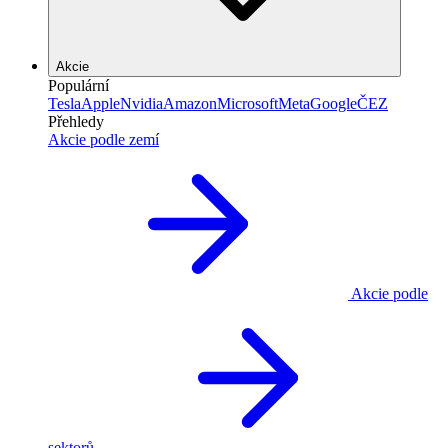
Akcie
Populární
Tesla
Apple
Nvidia
Amazon
Microsoft
Meta
Google
ČEZ
Přehledy
Akcie podle zemí
Akcie podle
sektorů