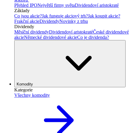
Přehled IPO
Největší firmy světa
Dividendoví aristokraté
Základy
Co jsou akcie?
Jak funguje akciový trh?
Jak koupit akcie?
Frakční akcie
Dividendy
Novinky z trhu
Dividendy
Měsíční dividendy
Dividendoví aristokraté
České dividendové
akcie
Německé dividendové akcie
Co je dividenda?
Komodity
Kategorie
Všechny komodity