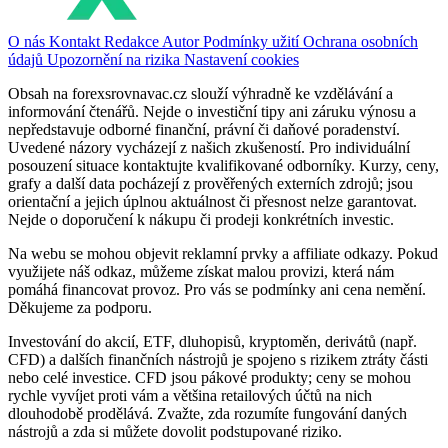
O nás
Kontakt
Redakce
Autor
Podmínky užití
Ochrana osobních
údajů
Upozornění na rizika
Nastavení cookies
Obsah na forexsrovnavac.cz slouží výhradně ke vzdělávání a
informování čtenářů. Nejde o investiční tipy ani záruku výnosu a
nepředstavuje odborné finanční, právní či daňové poradenství.
Uvedené názory vycházejí z našich zkušeností. Pro individuální
posouzení situace kontaktujte kvalifikované odborníky. Kurzy, ceny,
grafy a další data pocházejí z prověřených externích zdrojů; jsou
orientační a jejich úplnou aktuálnost či přesnost nelze garantovat.
Nejde o doporučení k nákupu či prodeji konkrétních investic.
Na webu se mohou objevit reklamní prvky a affiliate odkazy. Pokud
využijete náš odkaz, můžeme získat malou provizi, která nám
pomáhá financovat provoz. Pro vás se podmínky ani cena nemění.
Děkujeme za podporu.
Investování do akcií, ETF, dluhopisů, kryptoměn, derivátů (např.
CFD) a dalších finančních nástrojů je spojeno s rizikem ztráty části
nebo celé investice. CFD jsou pákové produkty; ceny se mohou
rychle vyvíjet proti vám a většina retailových účtů na nich
dlouhodobě prodělává. Zvažte, zda rozumíte fungování daných
nástrojů a zda si můžete dovolit podstupované riziko.