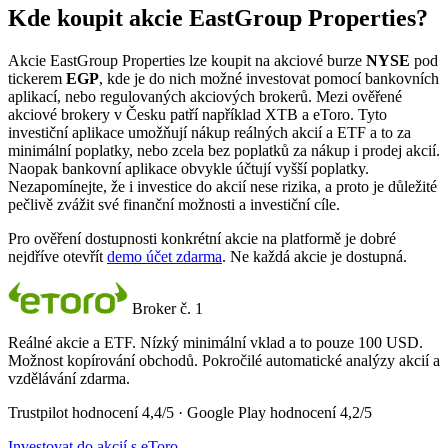
Kde koupit akcie EastGroup Properties?
Akcie EastGroup Properties lze koupit na akciové burze
NYSE
pod
tickerem
EGP
, kde je do nich možné investovat pomocí bankovních
aplikací, nebo regulovaných akciových brokerů. Mezi ověřené
akciové brokery v Česku patří například XTB a eToro. Tyto
investiční aplikace umožňují nákup reálných akcií a ETF a to za
minimální poplatky, nebo zcela bez poplatků za nákup i prodej akcií.
Naopak bankovní aplikace obvykle účtují vyšší poplatky.
Nezapomínejte, že i investice do akcií nese rizika, a proto je důležité
pečlivě zvážit své finanční možnosti a investiční cíle.
Pro ověření dostupnosti konkrétní akcie na platformě je dobré
nejdříve otevřít
demo účet zdarma
. Ne každá akcie je dostupná.
Broker č. 1
Reálné akcie a ETF. Nízký minimální vklad a to pouze 100 USD.
Možnost kopírování obchodů. Pokročilé automatické analýzy akcií a
vzdělávání zdarma.
Trustpilot hodnocení 4,4/5 · Google Play hodnocení 4,2/5
Investovat do akcií s eToro