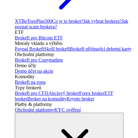
XTB
eToro
Plus500
Co je to broker?
Jak vybrat brokera?
Jak
poznat scam brokera?
ETF
Brokeři pro Bitcoin ETF
Metody vkladu a výběru
Paypal Brokeři
Skrill brokeři
Brokeři přijímající debetní karty
Obchodní platformy
Brokeři pro Copytrading
Demo účty
Demo účet na akcie
Komodity
Brokeři na ropu
Typy brokerů
Brokeři pro CFD
Akciový broker
Forex broker
ETF
broker
Broker na komodity
Krypto broker
Platby & platformy
Obchodní platformy
KYC ověření