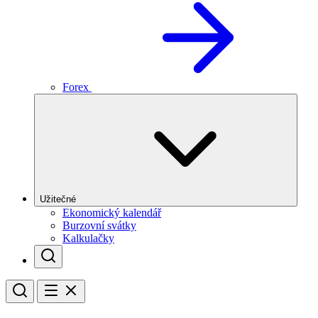
Forex
Užitečné
Ekonomický kalendář
Burzovní svátky
Kalkulačky