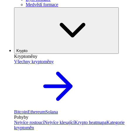
Medvědí formace
Krypto
Kryptoměny
Všechny kryptoměny
Bitcoin
Ethereum
Solana
Pohyby
Nejvíce rostoucí
Nejvíce klesající
Krypto heatmapa
Kategorie
kryptoměn