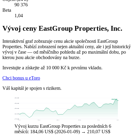
90 376
Beta
1,04
Vývoj ceny EastGroup Properties, Inc.
Interaktivní graf zobrazuje cenu akcie společnosti EastGroup
Properties. Nabízí zobrazení nejen aktuální ceny, ale i její historický
vývoj v čase — od měsíčního pohledu až po maximální dobu, po
kterou jsou akcie obchodovány na burze.
Investujte a získejte až 10 000 Kč k prvnímu vkladu.
Chci bonus u eToro
Váš kapitál je spojen s rizikem.
215,01 US$
210,07 US$
204,96 US$
194,90 US$
184,84 US$
174,79 US$
9. 1.
13. 2.
20. 3.
29. 4.
3. 6.
8. 7.
Vývoj kurzu EastGroup Properties za posledních 6
měsíců: 184,06 US$ (2026-01-09) → 210,07 US$