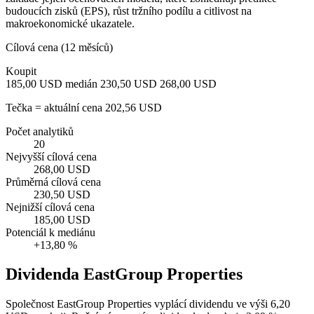
budoucích zisků (EPS), růst tržního podílu a citlivost na
makroekonomické ukazatele.
Cílová cena (12 měsíců)
Koupit
185,00 USD
medián 230,50 USD
268,00 USD
Tečka = aktuální cena 202,56 USD
Počet analytiků
20
Nejvyšší cílová cena
268,00 USD
Průměrná cílová cena
230,50 USD
Nejnižší cílová cena
185,00 USD
Potenciál k mediánu
+13,80 %
Dividenda EastGroup Properties
Společnost EastGroup Properties vyplácí dividendu ve výši 6,20