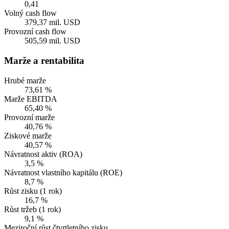
0,41
Volný cash flow
379,37 mil. USD
Provozní cash flow
505,59 mil. USD
Marže a rentabilita
Hrubé marže
73,61 %
Marže EBITDA
65,40 %
Provozní marže
40,76 %
Ziskové marže
40,57 %
Návratnost aktiv (ROA)
3,5 %
Návratnost vlastního kapitálu (ROE)
8,7 %
Růst zisku (1 rok)
16,7 %
Růst tržeb (1 rok)
9,1 %
Meziroční růst čtvrtletního zisku