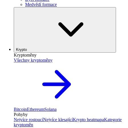
Medvědí formace
Krypto
Kryptoměny
Všechny kryptoměny
Bitcoin
Ethereum
Solana
Pohyby
Nejvíce rostoucí
Nejvíce klesající
Krypto heatmapa
Kategorie
kryptoměn