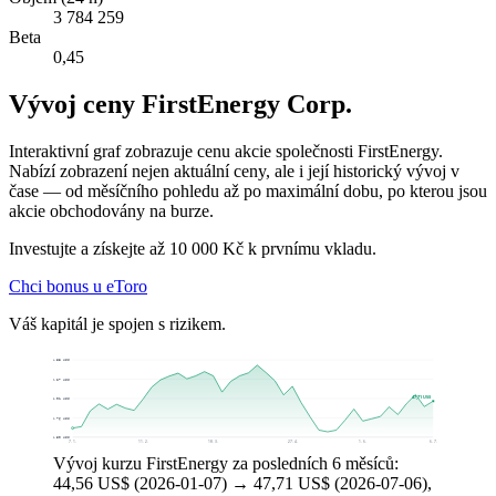
3 784 259
Beta
0,45
Vývoj ceny FirstEnergy Corp.
Interaktivní graf zobrazuje cenu akcie společnosti FirstEnergy.
Nabízí zobrazení nejen aktuální ceny, ale i její historický vývoj v
čase — od měsíčního pohledu až po maximální dobu, po kterou jsou
akcie obchodovány na burze.
Investujte a získejte až 10 000 Kč k prvnímu vkladu.
Chci bonus u eToro
Váš kapitál je spojen s rizikem.
52,53 US$
50,27 US$
47,71 US$
48,01 US$
45,76 US$
43,50 US$
7. 1.
11. 2.
18. 3.
27. 4.
1. 6.
6. 7.
Vývoj kurzu FirstEnergy za posledních 6 měsíců:
44,56 US$ (2026-01-07) → 47,71 US$ (2026-07-06),