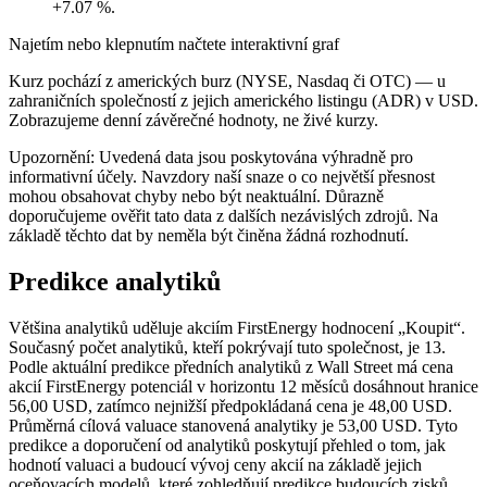
+7.07 %.
Najetím nebo klepnutím načtete interaktivní graf
Kurz pochází z amerických burz (NYSE, Nasdaq či OTC) — u
zahraničních společností z jejich amerického listingu (ADR) v USD.
Zobrazujeme denní závěrečné hodnoty, ne živé kurzy.
Upozornění: Uvedená data jsou poskytována výhradně pro
informativní účely. Navzdory naší snaze o co největší přesnost
mohou obsahovat chyby nebo být neaktuální. Důrazně
doporučujeme ověřit tato data z dalších nezávislých zdrojů. Na
základě těchto dat by neměla být činěna žádná rozhodnutí.
Predikce analytiků
Většina analytiků uděluje akciím FirstEnergy hodnocení „Koupit“.
Současný počet analytiků, kteří pokrývají tuto společnost, je 13.
Podle aktuální predikce předních analytiků z Wall Street má cena
akcií FirstEnergy potenciál v horizontu 12 měsíců dosáhnout hranice
56,00 USD, zatímco nejnižší předpokládaná cena je 48,00 USD.
Průměrná cílová valuace stanovená analytiky je 53,00 USD. Tyto
predikce a doporučení od analytiků poskytují přehled o tom, jak
hodnotí valuaci a budoucí vývoj ceny akcií na základě jejich
oceňovacích modelů, které zohledňují predikce budoucích zisků