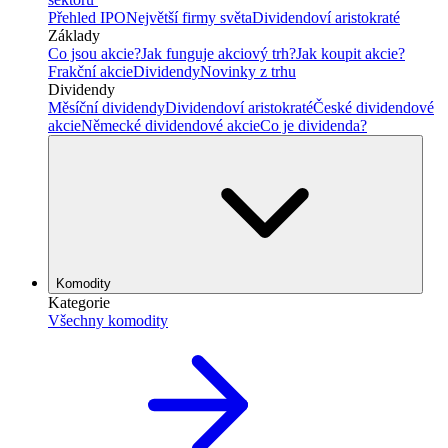
Přehled IPO
Největší firmy světa
Dividendoví aristokraté
Základy
Co jsou akcie?
Jak funguje akciový trh?
Jak koupit akcie?
Frakční akcie
Dividendy
Novinky z trhu
Dividendy
Měsíční dividendy
Dividendoví aristokraté
České dividendové
akcie
Německé dividendové akcie
Co je dividenda?
Komodity
Kategorie
Všechny komodity