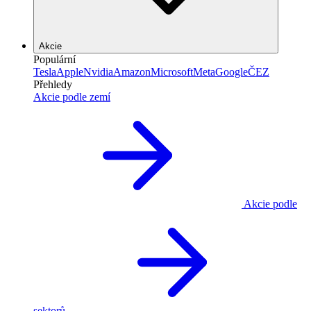
Akcie
Populární
Tesla
Apple
Nvidia
Amazon
Microsoft
Meta
Google
ČEZ
Přehledy
Akcie podle zemí
Akcie podle
sektorů