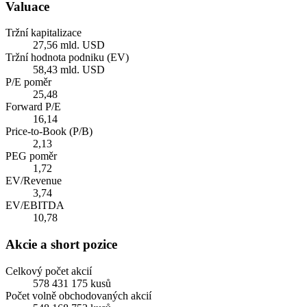
Valuace
Tržní kapitalizace
27,56 mld. USD
Tržní hodnota podniku (EV)
58,43 mld. USD
P/E poměr
25,48
Forward P/E
16,14
Price-to-Book (P/B)
2,13
PEG poměr
1,72
EV/Revenue
3,74
EV/EBITDA
10,78
Akcie a short pozice
Celkový počet akcií
578 431 175 kusů
Počet volně obchodovaných akcií