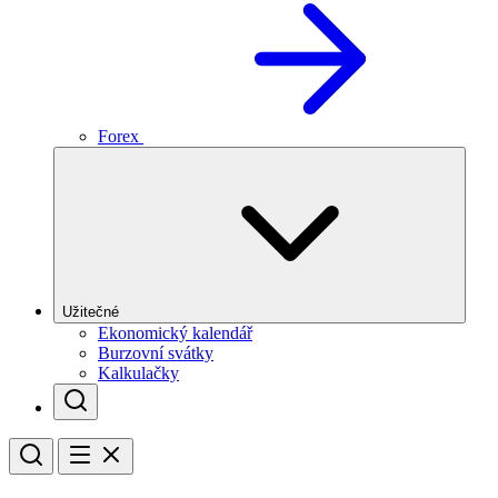
Forex
Užitečné
Ekonomický kalendář
Burzovní svátky
Kalkulačky