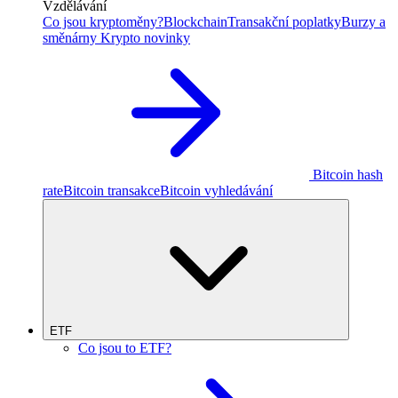
Vzdělávání
Co jsou kryptoměny?
Blockchain
Transakční poplatky
Burzy a
směnárny
Krypto novinky
Bitcoin hash
rate
Bitcoin transakce
Bitcoin vyhledávání
ETF
Co jsou to ETF?