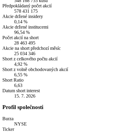
548 168 753 kusů
Předpokládaný počet akcií
578 431 175
Akcie držené insidery
0,14 %
Akcie držené institucemi
96,54 %
Počet akcií na short
28 463 495
Akcie na short předchozí měsíc
25 034 346
Short z celkového počtu akcií
4,92 %
Short z volně obchodovaných akcií
6,55 %
Short Ratio
6,63
Datum short interest
15. 7. 2026
Profil společnosti
Burza
NYSE
Ticker