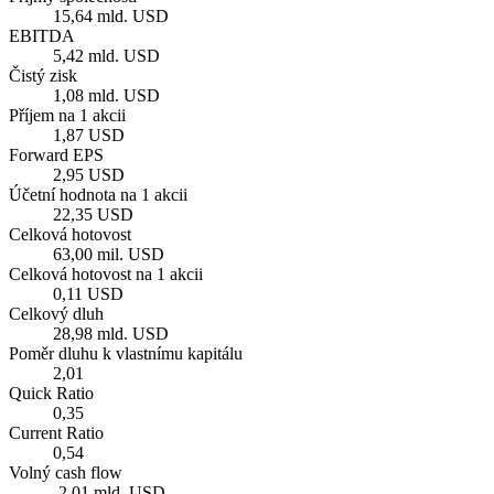
15,64 mld. USD
EBITDA
5,42 mld. USD
Čistý zisk
1,08 mld. USD
Příjem na 1 akcii
1,87 USD
Forward EPS
2,95 USD
Účetní hodnota na 1 akcii
22,35 USD
Celková hotovost
63,00 mil. USD
Celková hotovost na 1 akcii
0,11 USD
Celkový dluh
28,98 mld. USD
Poměr dluhu k vlastnímu kapitálu
2,01
Quick Ratio
0,35
Current Ratio
0,54
Volný cash flow
-2,01 mld. USD