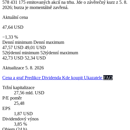
578 431 175 emitovaných akcií na trhu. Jde o závěrečný kurz z 5. 8.
2026; burza je momentálně zavřená.
Aktuální cena
47,64 USD
−1,33 %
Denní minimum
Denní maximum
47,57 USD
49,01 USD
52týdenní minimum
52týdenní maximum
42,73 USD
52,34 USD
Aktualizace 5. 8. 2026
Cena a graf
Predikce
Dividenda
Kde koupit
Ukazatele
FAQ
Tržní kapitalizace
27,56 mld. USD
P/E poměr
25,48
EPS
1,87 USD
Dividendový výnos
3,85 %
Objem (24 h)