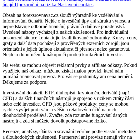
údajů
Upozornění na rizika
Nastavení cookies
Obsah na forexsrovnavac.cz slouží výhradně ke vzdělávání a
informování čtenářů. Nejde o investiční tipy ani záruku výnosu a
nepředstavuje odborné finanční, právní či daňové poradenství.
Uvedené názory vycházejí z našich zkušeností. Pro individuální
posouzení situace kontaktujte kvalifikované odborníky. Kurzy, ceny,
grafy a další data pocházejí z prověřených externích zdrojů; jsou
orientační a jejich úplnou aktuálnost či přesnost nelze garantovat.
Nejde o doporučení k nákupu či prodeji konkrétních investic.
Na webu se mohou objevit reklamní prvky a affiliate odkazy. Pokud
využijete náš odkaz, můžeme získat malou provizi, která nám
pomáhá financovat provoz. Pro vás se podmínky ani cena nemění.
Děkujeme za podporu.
Investování do akcií, ETF, dluhopisů, kryptoměn, derivátů (např.
CFD) a dalších finančních nástrojů je spojeno s rizikem ztráty části
nebo celé investice. CFD jsou pákové produkty; ceny se mohou
rychle vyvíjet proti vám a většina retailových účtů na nich
dlouhodobě prodělává. Zvažte, zda rozumíte fungování daných
nástrojů a zda si můžete dovolit podstupované riziko.
Recenze, analýzy, články a srovnání tvoříme podle vlastní metodiky
a dlouhodobých zkušeností. Partnerství ani provize nemají vliv na