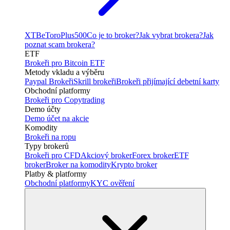
XTB
eToro
Plus500
Co je to broker?
Jak vybrat brokera?
Jak
poznat scam brokera?
ETF
Brokeři pro Bitcoin ETF
Metody vkladu a výběru
Paypal Brokeři
Skrill brokeři
Brokeři přijímající debetní karty
Obchodní platformy
Brokeři pro Copytrading
Demo účty
Demo účet na akcie
Komodity
Brokeři na ropu
Typy brokerů
Brokeři pro CFD
Akciový broker
Forex broker
ETF
broker
Broker na komodity
Krypto broker
Platby & platformy
Obchodní platformy
KYC ověření