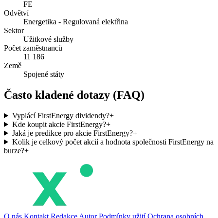
FE
Odvětví
Energetika - Regulovaná elektřina
Sektor
Užitkové služby
Počet zaměstnanců
11 186
Země
Spojené státy
Často kladené dotazy (FAQ)
Vyplácí FirstEnergy dividendy?
+
Kde koupit akcie FirstEnergy?
+
Jaká je predikce pro akcie FirstEnergy?
+
Kolik je celkový počet akcií a hodnota společnosti FirstEnergy na
burze?
+
O nás
Kontakt
Redakce
Autor
Podmínky užití
Ochrana osobních