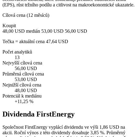
(EPS), růst tržního podílu a citlivost na makroekonomické ukazatele.
Cílová cena (12 měsíců)
Koupit
48,00 USD
medián 53,00 USD
56,00 USD
Tečka = aktuální cena 47,64 USD
Počet analytiků
13
Nejvyšší cílová cena
56,00 USD
Průměrná cílová cena
53,00 USD
Nejnižší cílová cena
48,00 USD
Potenciál k mediánu
+11,25 %
Dividenda FirstEnergy
Společnost FirstEnergy vyplácí dividendu ve výši 1,86 USD na
akcii. Roční výnos z této dividendy dosahuje 3,85 %. Průměrný