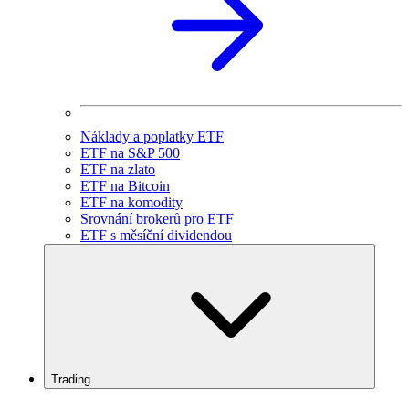
Náklady a poplatky ETF
ETF na S&P 500
ETF na zlato
ETF na Bitcoin
ETF na komodity
Srovnání brokerů pro ETF
ETF s měsíční dividendou
Trading