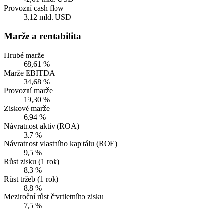
Provozní cash flow
3,12 mld. USD
Marže a rentabilita
Hrubé marže
68,61 %
Marže EBITDA
34,68 %
Provozní marže
19,30 %
Ziskové marže
6,94 %
Návratnost aktiv (ROA)
3,7 %
Návratnost vlastního kapitálu (ROE)
9,5 %
Růst zisku (1 rok)
8,3 %
Růst tržeb (1 rok)
8,8 %
Meziroční růst čtvrtletního zisku
7,5 %