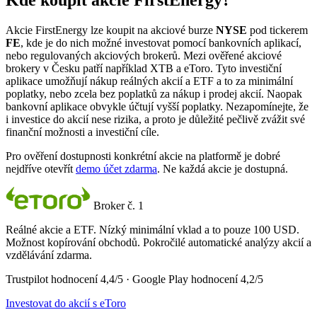
Kde koupit akcie FirstEnergy?
Akcie FirstEnergy lze koupit na akciové burze
NYSE
pod tickerem
FE
, kde je do nich možné investovat pomocí bankovních aplikací,
nebo regulovaných akciových brokerů. Mezi ověřené akciové
brokery v Česku patří například XTB a eToro. Tyto investiční
aplikace umožňují nákup reálných akcií a ETF a to za minimální
poplatky, nebo zcela bez poplatků za nákup i prodej akcií. Naopak
bankovní aplikace obvykle účtují vyšší poplatky. Nezapomínejte, že
i investice do akcií nese rizika, a proto je důležité pečlivě zvážit své
finanční možnosti a investiční cíle.
Pro ověření dostupnosti konkrétní akcie na platformě je dobré
nejdříve otevřít
demo účet zdarma
. Ne každá akcie je dostupná.
Broker č. 1
Reálné akcie a ETF. Nízký minimální vklad a to pouze 100 USD.
Možnost kopírování obchodů. Pokročilé automatické analýzy akcií a
vzdělávání zdarma.
Trustpilot hodnocení 4,4/5 · Google Play hodnocení 4,2/5
Investovat do akcií s eToro