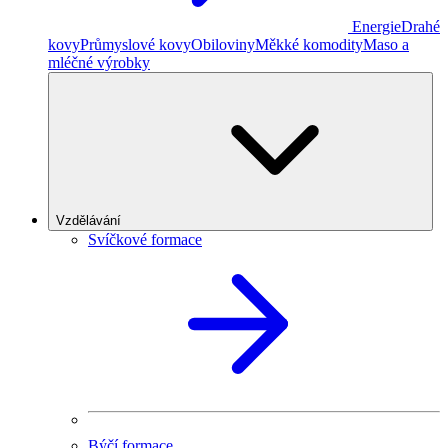
Energie
Drahé
kovy
Průmyslové kovy
Obiloviny
Měkké komodity
Maso a
mléčné výrobky
Vzdělávání
Svíčkové formace
Býčí formace