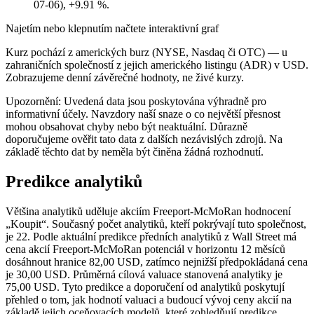
07-06), +9.91 %.
Najetím nebo klepnutím načtete interaktivní graf
Kurz pochází z amerických burz (NYSE, Nasdaq či OTC) — u
zahraničních společností z jejich amerického listingu (ADR) v USD.
Zobrazujeme denní závěrečné hodnoty, ne živé kurzy.
Upozornění: Uvedená data jsou poskytována výhradně pro
informativní účely. Navzdory naší snaze o co největší přesnost
mohou obsahovat chyby nebo být neaktuální. Důrazně
doporučujeme ověřit tato data z dalších nezávislých zdrojů. Na
základě těchto dat by neměla být činěna žádná rozhodnutí.
Predikce analytiků
Většina analytiků uděluje akciím Freeport-McMoRan hodnocení
„Koupit“. Současný počet analytiků, kteří pokrývají tuto společnost,
je 22. Podle aktuální predikce předních analytiků z Wall Street má
cena akcií Freeport-McMoRan potenciál v horizontu 12 měsíců
dosáhnout hranice 82,00 USD, zatímco nejnižší předpokládaná cena
je 30,00 USD. Průměrná cílová valuace stanovená analytiky je
75,00 USD. Tyto predikce a doporučení od analytiků poskytují
přehled o tom, jak hodnotí valuaci a budoucí vývoj ceny akcií na
základě jejich oceňovacích modelů, které zohledňují predikce