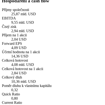
Hospodaření a cash flow
Příjmy společnosti
25,87 mld. USD
EBITDA
9,55 mld. USD
Čistý zisk
2,94 mld. USD
Příjem na 1 akcii
2,04 USD
Forward EPS
4,09 USD
Účetní hodnota na 1 akcii
14,36 USD
Celková hotovost
4,08 mld. USD
Celková hotovost na 1 akcii
2,84 USD
Celkový dluh
10,36 mld. USD
Poměr dluhu k vlastnímu kapitálu
0,32
Quick Ratio
0,80
Current Ratio