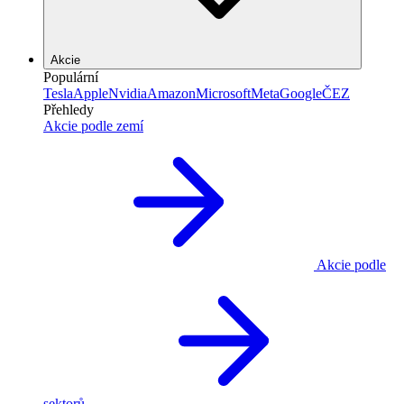
Akcie
Populární
Tesla
Apple
Nvidia
Amazon
Microsoft
Meta
Google
ČEZ
Přehledy
Akcie podle zemí
Akcie podle
sektorů