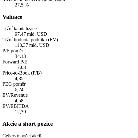
27,5 %
Valuace
Tržní kapitalizace
97,47 mld. USD
Tržní hodnota podniku (EV)
118,37 mld. USD
P/E poměr
34,13
Forward P/E
17,03
Price-to-Book (P/B)
4,85
PEG poměr
6,24
EV/Revenue
4,58
EV/EBITDA
12,39
Akcie a short pozice
Celkový počet akcií