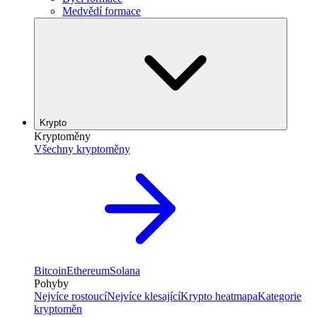
Medvědí formace
Krypto
Kryptoměny
Všechny kryptoměny
Bitcoin
Ethereum
Solana
Pohyby
Nejvíce rostoucí
Nejvíce klesající
Krypto heatmapa
Kategorie
kryptoměn