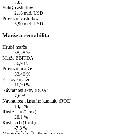
2,07
Volný cash flow
2,16 mld. USD
Provozní cash flow
5,90 mld. USD
Marže a rentabilita
Hrubé marže
38,28 %
Marže EBITDA
36,93 %
Provozní marže
33,40 %
Ziskové marže
11,39 %
Návratnost aktiv (ROA)
7,6 %
Návratnost vlastního kapitálu (ROE)
14,8 %
Růst zisku (1 rok)
28,1 %
Růst tržeb (1 rok)
-7,3 %
Meziroční růst čtvrtletního zisku