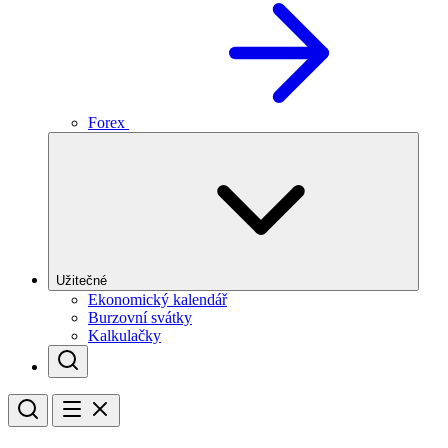
Forex
Užitečné
Ekonomický kalendář
Burzovní svátky
Kalkulačky