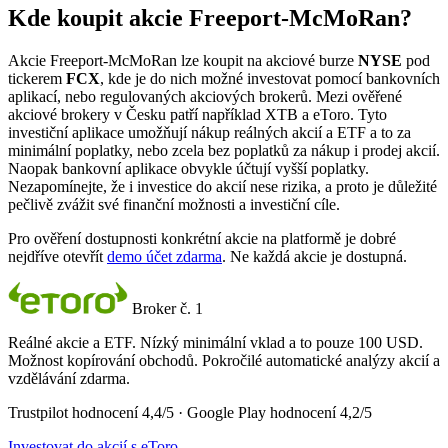
Kde koupit akcie Freeport-McMoRan?
Akcie Freeport-McMoRan lze koupit na akciové burze
NYSE
pod
tickerem
FCX
, kde je do nich možné investovat pomocí bankovních
aplikací, nebo regulovaných akciových brokerů. Mezi ověřené
akciové brokery v Česku patří například XTB a eToro. Tyto
investiční aplikace umožňují nákup reálných akcií a ETF a to za
minimální poplatky, nebo zcela bez poplatků za nákup i prodej akcií.
Naopak bankovní aplikace obvykle účtují vyšší poplatky.
Nezapomínejte, že i investice do akcií nese rizika, a proto je důležité
pečlivě zvážit své finanční možnosti a investiční cíle.
Pro ověření dostupnosti konkrétní akcie na platformě je dobré
nejdříve otevřít
demo účet zdarma
. Ne každá akcie je dostupná.
Broker č. 1
Reálné akcie a ETF. Nízký minimální vklad a to pouze 100 USD.
Možnost kopírování obchodů. Pokročilé automatické analýzy akcií a
vzdělávání zdarma.
Trustpilot hodnocení 4,4/5 · Google Play hodnocení 4,2/5
Investovat do akcií s eToro