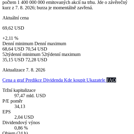
počtem 1 400 000 000 emitovaných akcií na trhu. Jde o závěrečný
kurz z 7. 8. 2026; burza je momentálně zavřená.
Aktuální cena
69,62 USD
+2,11 %
Denní minimum
Denní maximum
68,64 USD
70,54 USD
52týdenní minimum
52týdenní maximum
35,15 USD
72,28 USD
Aktualizace 7. 8. 2026
Cena a graf
Predikce
Dividenda
Kde koupit
Ukazatele
FAQ
Tržní kapitalizace
97,47 mld. USD
P/E poměr
34,13
EPS
2,04 USD
Dividendový výnos
0,86 %
Objem (24 h)