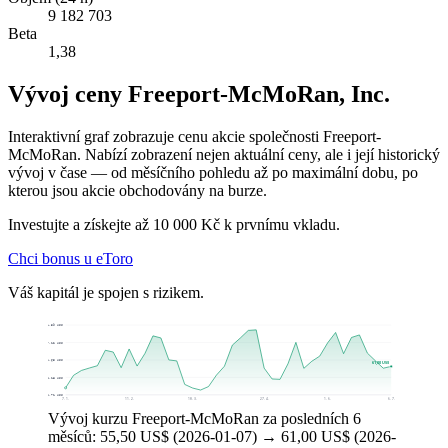
9 182 703
Beta
1,38
Vývoj ceny Freeport-McMoRan, Inc.
Interaktivní graf zobrazuje cenu akcie společnosti Freeport-
McMoRan. Nabízí zobrazení nejen aktuální ceny, ale i její historický
vývoj v čase — od měsíčního pohledu až po maximální dobu, po
kterou jsou akcie obchodovány na burze.
Investujte a získejte až 10 000 Kč k prvnímu vkladu.
Chci bonus u eToro
Váš kapitál je spojen s rizikem.
71,59 US$
67,12 US$
62,65 US$
61,00 US$
58,18 US$
53,71 US$
7. 1.
11. 2.
18. 3.
27. 4.
1. 6.
6. 7.
Vývoj kurzu Freeport-McMoRan za posledních 6
měsíců: 55,50 US$ (2026-01-07) → 61,00 US$ (2026-