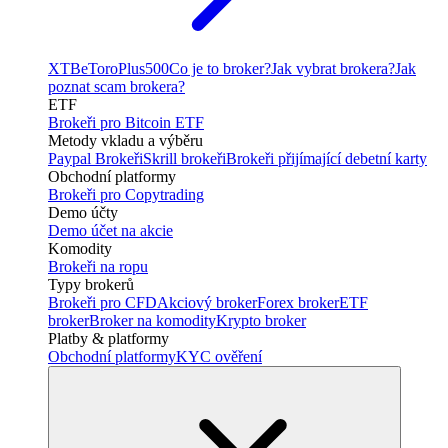
XTB
eToro
Plus500
Co je to broker?
Jak vybrat brokera?
Jak
poznat scam brokera?
ETF
Brokeři pro Bitcoin ETF
Metody vkladu a výběru
Paypal Brokeři
Skrill brokeři
Brokeři přijímající debetní karty
Obchodní platformy
Brokeři pro Copytrading
Demo účty
Demo účet na akcie
Komodity
Brokeři na ropu
Typy brokerů
Brokeři pro CFD
Akciový broker
Forex broker
ETF
broker
Broker na komodity
Krypto broker
Platby & platformy
Obchodní platformy
KYC ověření