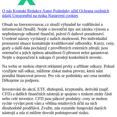
O nás
Kontakt
Redakce
Autor
Podmínky užití
Ochrana osobních
údajů
Upozornění na rizika
Nastavení cookies
Obsah na forexsrovnavac.cz slouží výhradně ke vzdělávání a
informování čtenářů. Nejde o investiční tipy ani záruku výnosu a
nepředstavuje odborné finanční, právní či daňové poradenství.
Uvedené názory vycházejí z našich zkušeností. Pro individuální
posouzení situace kontaktujte kvalifikované odborníky. Kurzy, ceny,
grafy a další data pocházejí z prověřených externích zdrojů; jsou
orientační a jejich úplnou aktuálnost či přesnost nelze garantovat.
Nejde o doporučení k nákupu či prodeji konkrétních investic.
Na webu se mohou objevit reklamní prvky a affiliate odkazy. Pokud
využijete náš odkaz, můžeme získat malou provizi, která nám
pomáhá financovat provoz. Pro vás se podmínky ani cena nemění.
Děkujeme za podporu.
Investování do akcií, ETF, dluhopisů, kryptoměn, derivátů (např.
CFD) a dalších finančních nástrojů je spojeno s rizikem ztráty části
nebo celé investice. CFD jsou pákové produkty; ceny se mohou
rychle vyvíjet proti vám a většina retailových účtů na nich
dlouhodobě prodělává. Zvažte, zda rozumíte fungování daných
nástrojů a zda si můžete dovolit podstupované riziko.