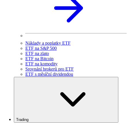
Náklady a poplatky ETF
ETF na S&P 500
ETF na zlato
ETF na Bitcoin
ETF na komodity
Srovnání brokerů pro ETF
ETF s měsíční dividendou
Trading