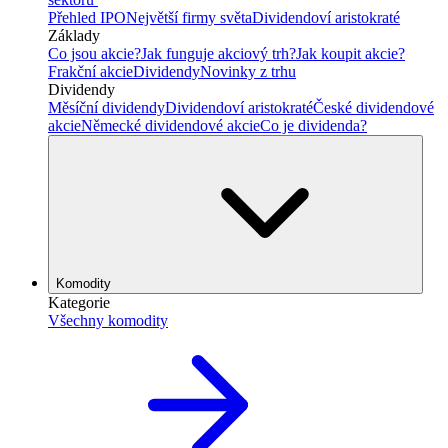
Přehled IPO
Největší firmy světa
Dividendoví aristokraté
Základy
Co jsou akcie?
Jak funguje akciový trh?
Jak koupit akcie?
Frakční akcie
Dividendy
Novinky z trhu
Dividendy
Měsíční dividendy
Dividendoví aristokraté
České dividendové
akcie
Německé dividendové akcie
Co je dividenda?
Komodity
Kategorie
Všechny komodity