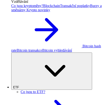
Vzdělávání
Co jsou kryptoměny?
Blockchain
Transakční poplatky
Burzy a
směnárny
Krypto novinky
Bitcoin hash
rate
Bitcoin transakce
Bitcoin vyhledávání
ETF
Co jsou to ETF?