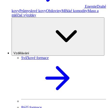
Energie
Drahé
kovy
Průmyslové kovy
Obiloviny
Měkké komodity
Maso a
mléčné výrobky
Vzdělávání
Svíčkové formace
Býčí formace