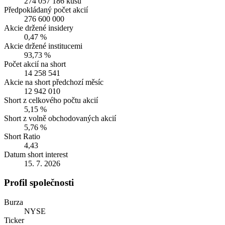
274 057 186 kusů
Předpokládaný počet akcií
276 600 000
Akcie držené insidery
0,47 %
Akcie držené institucemi
93,73 %
Počet akcií na short
14 258 541
Akcie na short předchozí měsíc
12 942 010
Short z celkového počtu akcií
5,15 %
Short z volně obchodovaných akcií
5,76 %
Short Ratio
4,43
Datum short interest
15. 7. 2026
Profil společnosti
Burza
NYSE
Ticker