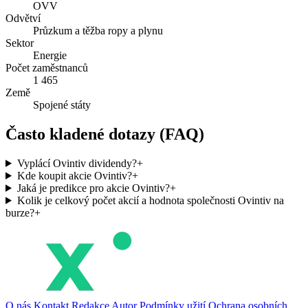
OVV
Odvětví
Průzkum a těžba ropy a plynu
Sektor
Energie
Počet zaměstnanců
1 465
Země
Spojené státy
Často kladené dotazy (FAQ)
Vyplácí Ovintiv dividendy?
+
Kde koupit akcie Ovintiv?
+
Jaká je predikce pro akcie Ovintiv?
+
Kolik je celkový počet akcií a hodnota společnosti Ovintiv na
burze?
+
O nás
Kontakt
Redakce
Autor
Podmínky užití
Ochrana osobních