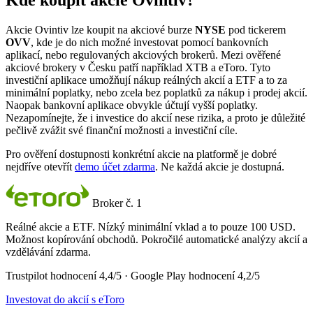
Kde koupit akcie Ovintiv?
Akcie Ovintiv lze koupit na akciové burze
NYSE
pod tickerem
OVV
, kde je do nich možné investovat pomocí bankovních
aplikací, nebo regulovaných akciových brokerů. Mezi ověřené
akciové brokery v Česku patří například XTB a eToro. Tyto
investiční aplikace umožňují nákup reálných akcií a ETF a to za
minimální poplatky, nebo zcela bez poplatků za nákup i prodej akcií.
Naopak bankovní aplikace obvykle účtují vyšší poplatky.
Nezapomínejte, že i investice do akcií nese rizika, a proto je důležité
pečlivě zvážit své finanční možnosti a investiční cíle.
Pro ověření dostupnosti konkrétní akcie na platformě je dobré
nejdříve otevřít
demo účet zdarma
. Ne každá akcie je dostupná.
Broker č. 1
Reálné akcie a ETF. Nízký minimální vklad a to pouze 100 USD.
Možnost kopírování obchodů. Pokročilé automatické analýzy akcií a
vzdělávání zdarma.
Trustpilot hodnocení 4,4/5 · Google Play hodnocení 4,2/5
Investovat do akcií s eToro