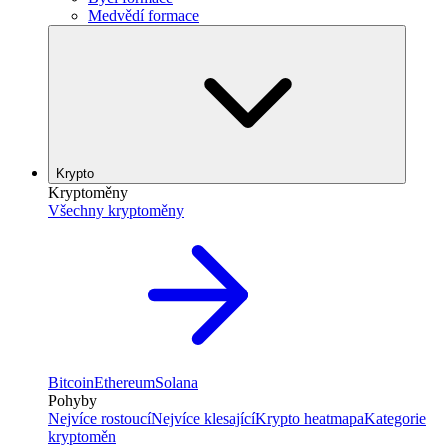
Medvědí formace
Krypto
Kryptoměny
Všechny kryptoměny
Bitcoin
Ethereum
Solana
Pohyby
Nejvíce rostoucí
Nejvíce klesající
Krypto heatmapa
Kategorie
kryptoměn