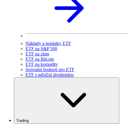
Náklady a poplatky ETF
ETF na S&P 500
ETF na zlato
ETF na Bitcoin
ETF na komodity
Srovnání brokerů pro ETF
ETF s měsíční dividendou
Trading