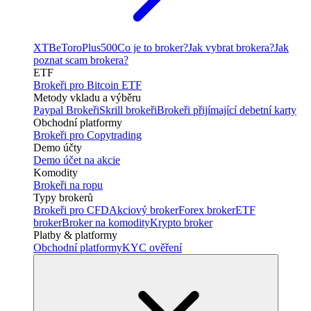
XTB
eToro
Plus500
Co je to broker?
Jak vybrat brokera?
Jak
poznat scam brokera?
ETF
Brokeři pro Bitcoin ETF
Metody vkladu a výběru
Paypal Brokeři
Skrill brokeři
Brokeři přijímající debetní karty
Obchodní platformy
Brokeři pro Copytrading
Demo účty
Demo účet na akcie
Komodity
Brokeři na ropu
Typy brokerů
Brokeři pro CFD
Akciový broker
Forex broker
ETF
broker
Broker na komodity
Krypto broker
Platby & platformy
Obchodní platformy
KYC ověření