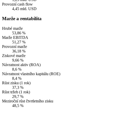
Provozní cash flow
4,45 mld. USD
Marže a rentabilita
Hrubé marže
53,86 %
Marže EBITDA
51,27 %
Provozní marže
36,18 %
Ziskové marže
9,66 %
Návratnost aktiv (ROA)
8,6 %
Návratnost vlastního kapitálu (ROE)
8,4 %
Růst zisku (1 rok)
37,3 %
Růst tržeb (1 rok)
29,7 %
Meziroční růst čtvrtletního zisku
48,5 %