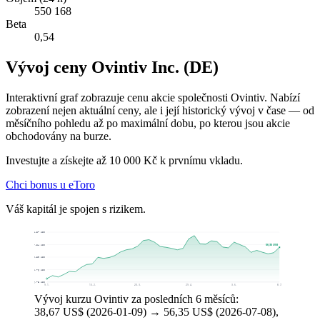
550 168
Beta
0,54
Vývoj ceny Ovintiv Inc. (DE)
Interaktivní graf zobrazuje cenu akcie společnosti Ovintiv. Nabízí
zobrazení nejen aktuální ceny, ale i její historický vývoj v čase — od
měsíčního pohledu až po maximální dobu, po kterou jsou akcie
obchodovány na burze.
Investujte a získejte až 10 000 Kč k prvnímu vkladu.
Chci bonus u eToro
Váš kapitál je spojen s rizikem.
64,87 US$
56,35 US$
57,84 US$
50,80 US$
43,76 US$
36,73 US$
9. 1.
13. 2.
20. 3.
29. 4.
3. 6.
8. 7.
Vývoj kurzu Ovintiv za posledních 6 měsíců:
38,67 US$ (2026-01-09) → 56,35 US$ (2026-07-08),