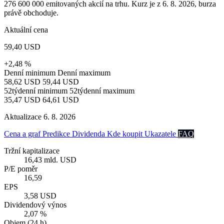
276 600 000 emitovaných akcií na trhu. Kurz je z 6. 8. 2026, burza
právě obchoduje.
Aktuální cena
59,40 USD
+2,48 %
Denní minimum
Denní maximum
58,62 USD
59,44 USD
52týdenní minimum
52týdenní maximum
35,47 USD
64,61 USD
Aktualizace 6. 8. 2026
Cena a graf
Predikce
Dividenda
Kde koupit
Ukazatele
FAQ
Tržní kapitalizace
16,43 mld. USD
P/E poměr
16,59
EPS
3,58 USD
Dividendový výnos
2,07 %
Objem (24 h)