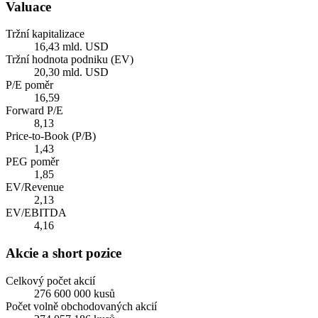
Valuace
Tržní kapitalizace
16,43 mld. USD
Tržní hodnota podniku (EV)
20,30 mld. USD
P/E poměr
16,59
Forward P/E
8,13
Price-to-Book (P/B)
1,43
PEG poměr
1,85
EV/Revenue
2,13
EV/EBITDA
4,16
Akcie a short pozice
Celkový počet akcií
276 600 000 kusů
Počet volně obchodovaných akcií