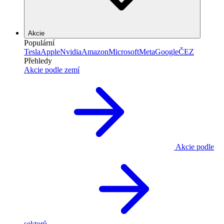
Akcie
Populární
Tesla
Apple
Nvidia
Amazon
Microsoft
Meta
Google
ČEZ
Přehledy
Akcie podle zemí
Akcie podle
sektorů