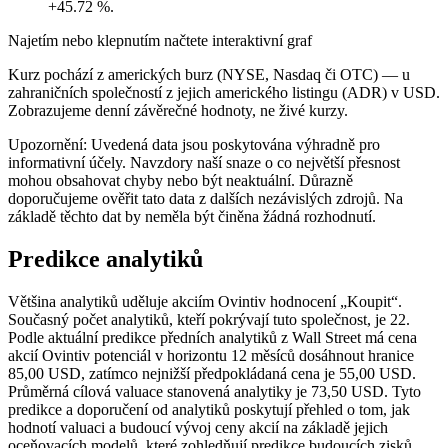
+45.72 %.
Najetím nebo klepnutím načtete interaktivní graf
Kurz pochází z amerických burz (NYSE, Nasdaq či OTC) — u
zahraničních společností z jejich amerického listingu (ADR) v USD.
Zobrazujeme denní závěrečné hodnoty, ne živé kurzy.
Upozornění: Uvedená data jsou poskytována výhradně pro
informativní účely. Navzdory naší snaze o co největší přesnost
mohou obsahovat chyby nebo být neaktuální. Důrazně
doporučujeme ověřit tato data z dalších nezávislých zdrojů. Na
základě těchto dat by neměla být činěna žádná rozhodnutí.
Predikce analytiků
Většina analytiků uděluje akciím Ovintiv hodnocení „Koupit“.
Současný počet analytiků, kteří pokrývají tuto společnost, je 22.
Podle aktuální predikce předních analytiků z Wall Street má cena
akcií Ovintiv potenciál v horizontu 12 měsíců dosáhnout hranice
85,00 USD, zatímco nejnižší předpokládaná cena je 55,00 USD.
Průměrná cílová valuace stanovená analytiky je 73,50 USD. Tyto
predikce a doporučení od analytiků poskytují přehled o tom, jak
hodnotí valuaci a budoucí vývoj ceny akcií na základě jejich
oceňovacích modelů, které zohledňují predikce budoucích zisků