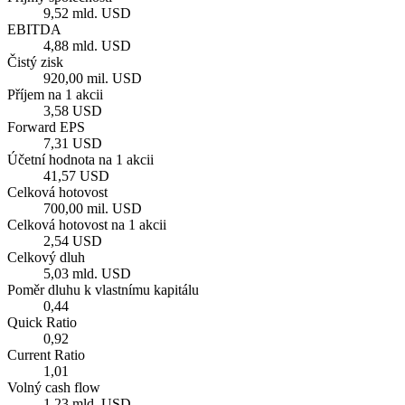
9,52 mld. USD
EBITDA
4,88 mld. USD
Čistý zisk
920,00 mil. USD
Příjem na 1 akcii
3,58 USD
Forward EPS
7,31 USD
Účetní hodnota na 1 akcii
41,57 USD
Celková hotovost
700,00 mil. USD
Celková hotovost na 1 akcii
2,54 USD
Celkový dluh
5,03 mld. USD
Poměr dluhu k vlastnímu kapitálu
0,44
Quick Ratio
0,92
Current Ratio
1,01
Volný cash flow
1,23 mld. USD