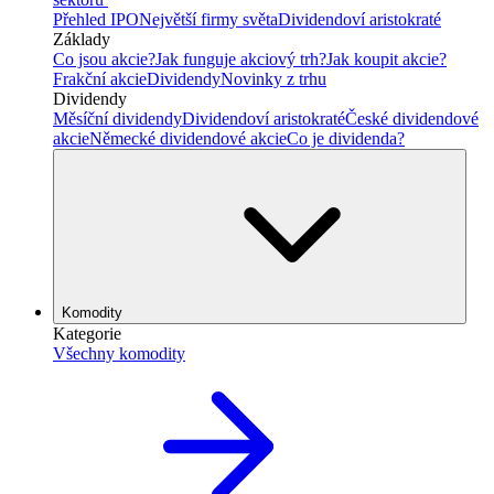
Přehled IPO
Největší firmy světa
Dividendoví aristokraté
Základy
Co jsou akcie?
Jak funguje akciový trh?
Jak koupit akcie?
Frakční akcie
Dividendy
Novinky z trhu
Dividendy
Měsíční dividendy
Dividendoví aristokraté
České dividendové
akcie
Německé dividendové akcie
Co je dividenda?
Komodity
Kategorie
Všechny komodity