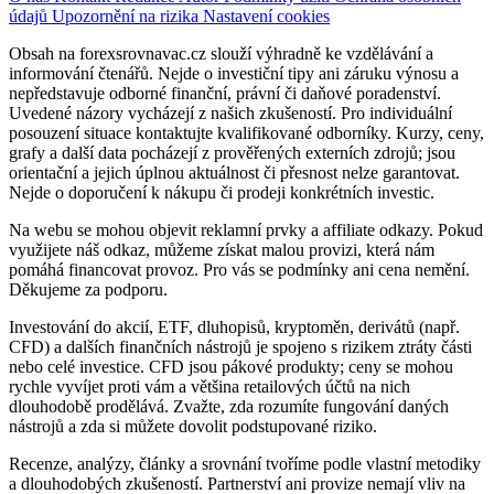
údajů
Upozornění na rizika
Nastavení cookies
Obsah na forexsrovnavac.cz slouží výhradně ke vzdělávání a
informování čtenářů. Nejde o investiční tipy ani záruku výnosu a
nepředstavuje odborné finanční, právní či daňové poradenství.
Uvedené názory vycházejí z našich zkušeností. Pro individuální
posouzení situace kontaktujte kvalifikované odborníky. Kurzy, ceny,
grafy a další data pocházejí z prověřených externích zdrojů; jsou
orientační a jejich úplnou aktuálnost či přesnost nelze garantovat.
Nejde o doporučení k nákupu či prodeji konkrétních investic.
Na webu se mohou objevit reklamní prvky a affiliate odkazy. Pokud
využijete náš odkaz, můžeme získat malou provizi, která nám
pomáhá financovat provoz. Pro vás se podmínky ani cena nemění.
Děkujeme za podporu.
Investování do akcií, ETF, dluhopisů, kryptoměn, derivátů (např.
CFD) a dalších finančních nástrojů je spojeno s rizikem ztráty části
nebo celé investice. CFD jsou pákové produkty; ceny se mohou
rychle vyvíjet proti vám a většina retailových účtů na nich
dlouhodobě prodělává. Zvažte, zda rozumíte fungování daných
nástrojů a zda si můžete dovolit podstupované riziko.
Recenze, analýzy, články a srovnání tvoříme podle vlastní metodiky
a dlouhodobých zkušeností. Partnerství ani provize nemají vliv na