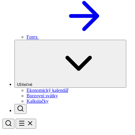
Forex
Užitečné
Ekonomický kalendář
Burzovní svátky
Kalkulačky