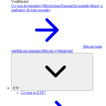
Vzdělávání
Co jsou kryptoměny?
Blockchain
Transakční poplatky
Burzy a
směnárny
Krypto novinky
Bitcoin hash
rate
Bitcoin transakce
Bitcoin vyhledávání
ETF
Co jsou to ETF?