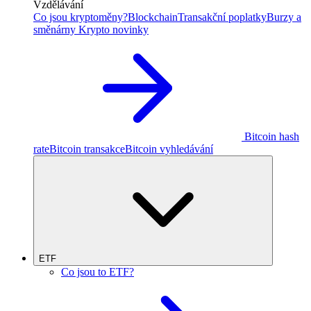
Vzdělávání
Co jsou kryptoměny?
Blockchain
Transakční poplatky
Burzy a
směnárny
Krypto novinky
Bitcoin hash
rate
Bitcoin transakce
Bitcoin vyhledávání
ETF
Co jsou to ETF?