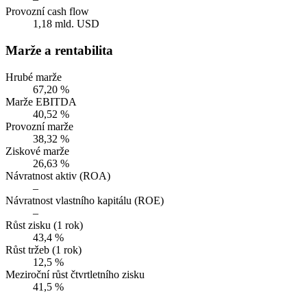
Provozní cash flow
1,18 mld. USD
Marže a rentabilita
Hrubé marže
67,20 %
Marže EBITDA
40,52 %
Provozní marže
38,32 %
Ziskové marže
26,63 %
Návratnost aktiv (ROA)
–
Návratnost vlastního kapitálu (ROE)
–
Růst zisku (1 rok)
43,4 %
Růst tržeb (1 rok)
12,5 %
Meziroční růst čtvrtletního zisku
41,5 %