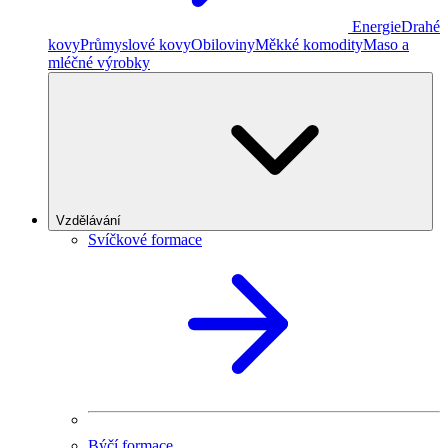
Energie
Drahé
kovy
Průmyslové kovy
Obiloviny
Měkké komodity
Maso a
mléčné výrobky
Vzdělávání
Svíčkové formace
Býčí formace