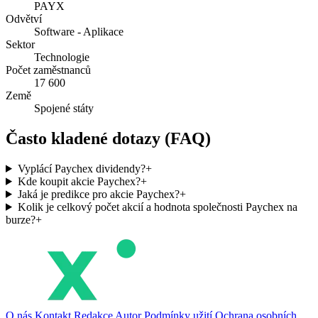
PAYX
Odvětví
Software - Aplikace
Sektor
Technologie
Počet zaměstnanců
17 600
Země
Spojené státy
Často kladené dotazy (FAQ)
Vyplácí Paychex dividendy?
+
Kde koupit akcie Paychex?
+
Jaká je predikce pro akcie Paychex?
+
Kolik je celkový počet akcií a hodnota společnosti Paychex na
burze?
+
O nás
Kontakt
Redakce
Autor
Podmínky užití
Ochrana osobních