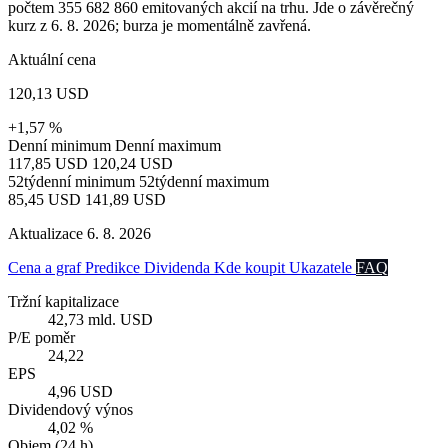
počtem 355 682 860 emitovaných akcií na trhu. Jde o závěrečný
kurz z 6. 8. 2026; burza je momentálně zavřená.
Aktuální cena
120,13 USD
+1,57 %
Denní minimum
Denní maximum
117,85 USD
120,24 USD
52týdenní minimum
52týdenní maximum
85,45 USD
141,89 USD
Aktualizace 6. 8. 2026
Cena a graf
Predikce
Dividenda
Kde koupit
Ukazatele
FAQ
Tržní kapitalizace
42,73 mld. USD
P/E poměr
24,22
EPS
4,96 USD
Dividendový výnos
4,02 %
Objem (24 h)