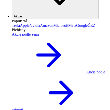
Akcie
Populární
Tesla
Apple
Nvidia
Amazon
Microsoft
Meta
Google
ČEZ
Přehledy
Akcie podle zemí
Akcie podle
sektorů