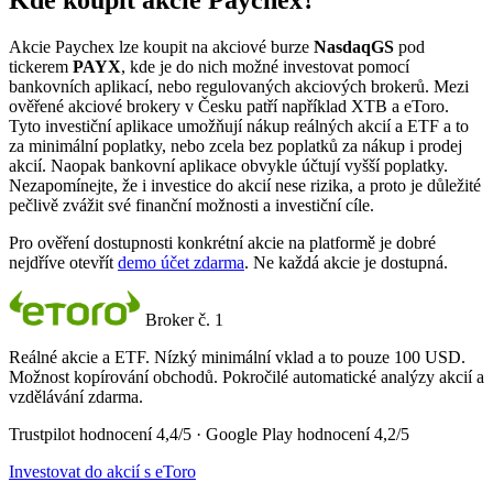
Kde koupit akcie Paychex?
Akcie Paychex lze koupit na akciové burze
NasdaqGS
pod
tickerem
PAYX
, kde je do nich možné investovat pomocí
bankovních aplikací, nebo regulovaných akciových brokerů. Mezi
ověřené akciové brokery v Česku patří například XTB a eToro.
Tyto investiční aplikace umožňují nákup reálných akcií a ETF a to
za minimální poplatky, nebo zcela bez poplatků za nákup i prodej
akcií. Naopak bankovní aplikace obvykle účtují vyšší poplatky.
Nezapomínejte, že i investice do akcií nese rizika, a proto je důležité
pečlivě zvážit své finanční možnosti a investiční cíle.
Pro ověření dostupnosti konkrétní akcie na platformě je dobré
nejdříve otevřít
demo účet zdarma
. Ne každá akcie je dostupná.
Broker č. 1
Reálné akcie a ETF. Nízký minimální vklad a to pouze 100 USD.
Možnost kopírování obchodů. Pokročilé automatické analýzy akcií a
vzdělávání zdarma.
Trustpilot hodnocení 4,4/5 · Google Play hodnocení 4,2/5
Investovat do akcií s eToro