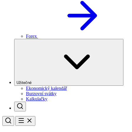
Forex
Užitečné
Ekonomický kalendář
Burzovní svátky
Kalkulačky