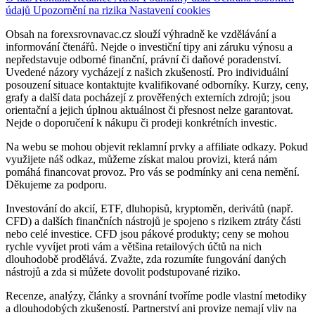
údajů
Upozornění na rizika
Nastavení cookies
Obsah na forexsrovnavac.cz slouží výhradně ke vzdělávání a
informování čtenářů. Nejde o investiční tipy ani záruku výnosu a
nepředstavuje odborné finanční, právní či daňové poradenství.
Uvedené názory vycházejí z našich zkušeností. Pro individuální
posouzení situace kontaktujte kvalifikované odborníky. Kurzy, ceny,
grafy a další data pocházejí z prověřených externích zdrojů; jsou
orientační a jejich úplnou aktuálnost či přesnost nelze garantovat.
Nejde o doporučení k nákupu či prodeji konkrétních investic.
Na webu se mohou objevit reklamní prvky a affiliate odkazy. Pokud
využijete náš odkaz, můžeme získat malou provizi, která nám
pomáhá financovat provoz. Pro vás se podmínky ani cena nemění.
Děkujeme za podporu.
Investování do akcií, ETF, dluhopisů, kryptoměn, derivátů (např.
CFD) a dalších finančních nástrojů je spojeno s rizikem ztráty části
nebo celé investice. CFD jsou pákové produkty; ceny se mohou
rychle vyvíjet proti vám a většina retailových účtů na nich
dlouhodobě prodělává. Zvažte, zda rozumíte fungování daných
nástrojů a zda si můžete dovolit podstupované riziko.
Recenze, analýzy, články a srovnání tvoříme podle vlastní metodiky
a dlouhodobých zkušeností. Partnerství ani provize nemají vliv na