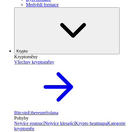
Medvědí formace
Krypto
Kryptoměny
Všechny kryptoměny
Bitcoin
Ethereum
Solana
Pohyby
Nejvíce rostoucí
Nejvíce klesající
Krypto heatmapa
Kategorie
kryptoměn