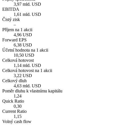
3,97 mld. USD
EBITDA
1,61 mld. USD
Čistý zisk
–
Příjem na 1 akcii
4,96 USD
Forward EPS
6,38 USD
Účetní hodnota na 1 akcii
10,50 USD
Celková hotovost
1,14 mld. USD
Celková hotovost na 1 akcii
3,22 USD
Celkový dluh
4,63 mld. USD
Poměr dluhu k vlastnímu kapitálu
1,24
Quick Ratio
0,30
Current Ratio
1,15
Volný cash flow
–