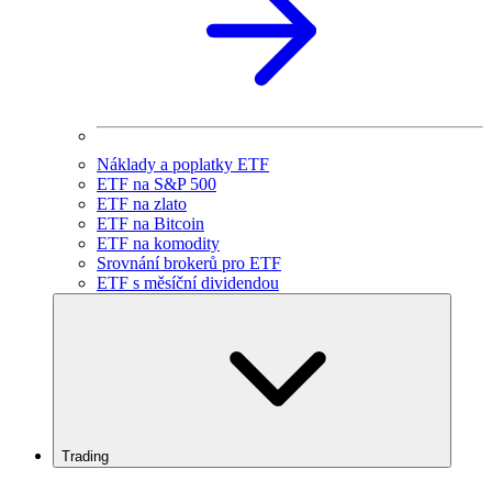
Náklady a poplatky ETF
ETF na S&P 500
ETF na zlato
ETF na Bitcoin
ETF na komodity
Srovnání brokerů pro ETF
ETF s měsíční dividendou
Trading