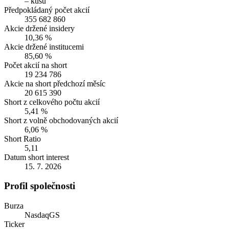
– kusů
Předpokládaný počet akcií
355 682 860
Akcie držené insidery
10,36 %
Akcie držené institucemi
85,60 %
Počet akcií na short
19 234 786
Akcie na short předchozí měsíc
20 615 390
Short z celkového počtu akcií
5,41 %
Short z volně obchodovaných akcií
6,06 %
Short Ratio
5,11
Datum short interest
15. 7. 2026
Profil společnosti
Burza
NasdaqGS
Ticker