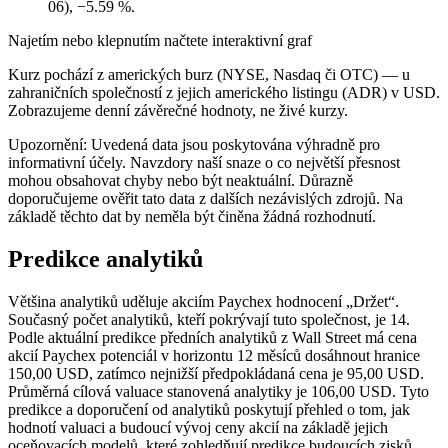
06), −5.59 %.
Najetím nebo klepnutím načtete interaktivní graf
Kurz pochází z amerických burz (NYSE, Nasdaq či OTC) — u
zahraničních společností z jejich amerického listingu (ADR) v USD.
Zobrazujeme denní závěrečné hodnoty, ne živé kurzy.
Upozornění: Uvedená data jsou poskytována výhradně pro
informativní účely. Navzdory naší snaze o co největší přesnost
mohou obsahovat chyby nebo být neaktuální. Důrazně
doporučujeme ověřit tato data z dalších nezávislých zdrojů. Na
základě těchto dat by neměla být činěna žádná rozhodnutí.
Predikce analytiků
Většina analytiků uděluje akciím Paychex hodnocení „Držet“.
Současný počet analytiků, kteří pokrývají tuto společnost, je 14.
Podle aktuální predikce předních analytiků z Wall Street má cena
akcií Paychex potenciál v horizontu 12 měsíců dosáhnout hranice
150,00 USD, zatímco nejnižší předpokládaná cena je 95,00 USD.
Průměrná cílová valuace stanovená analytiky je 106,00 USD. Tyto
predikce a doporučení od analytiků poskytují přehled o tom, jak
hodnotí valuaci a budoucí vývoj ceny akcií na základě jejich
oceňovacích modelů, které zohledňují predikce budoucích zisků