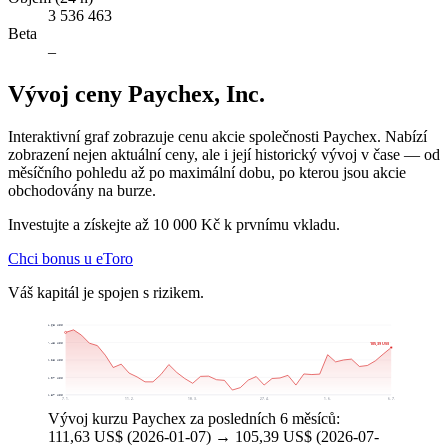
3 536 463
Beta
–
Vývoj ceny Paychex, Inc.
Interaktivní graf zobrazuje cenu akcie společnosti Paychex. Nabízí
zobrazení nejen aktuální ceny, ale i její historický vývoj v čase — od
měsíčního pohledu až po maximální dobu, po kterou jsou akcie
obchodovány na burze.
Investujte a získejte až 10 000 Kč k prvnímu vkladu.
Chci bonus u eToro
Váš kapitál je spojen s rizikem.
114,68 US$
107,48 US$
105,39 US$
100,28 US$
93,07 US$
85,87 US$
7. 1.
11. 2.
18. 3.
27. 4.
1. 6.
6. 7.
Vývoj kurzu Paychex za posledních 6 měsíců:
111,63 US$ (2026-01-07) → 105,39 US$ (2026-07-