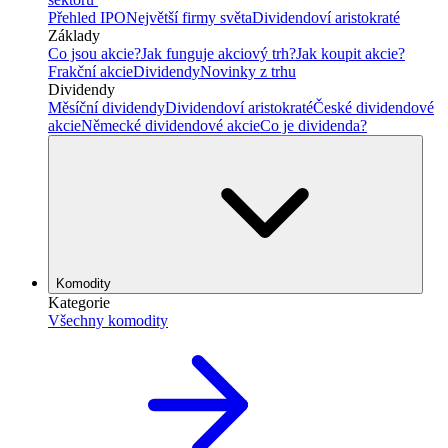
Přehled IPO
Největší firmy světa
Dividendoví aristokraté
Základy
Co jsou akcie?
Jak funguje akciový trh?
Jak koupit akcie?
Frakční akcie
Dividendy
Novinky z trhu
Dividendy
Měsíční dividendy
Dividendoví aristokraté
České dividendové
akcie
Německé dividendové akcie
Co je dividenda?
Komodity
Kategorie
Všechny komodity