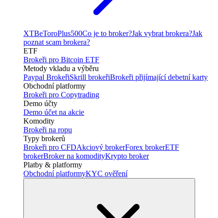
XTB
eToro
Plus500
Co je to broker?
Jak vybrat brokera?
Jak
poznat scam brokera?
ETF
Brokeři pro Bitcoin ETF
Metody vkladu a výběru
Paypal Brokeři
Skrill brokeři
Brokeři přijímající debetní karty
Obchodní platformy
Brokeři pro Copytrading
Demo účty
Demo účet na akcie
Komodity
Brokeři na ropu
Typy brokerů
Brokeři pro CFD
Akciový broker
Forex broker
ETF
broker
Broker na komodity
Krypto broker
Platby & platformy
Obchodní platformy
KYC ověření