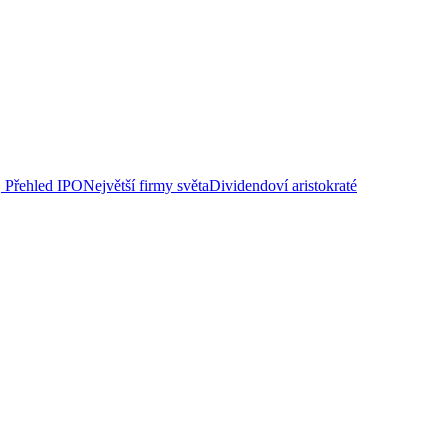
Přehled IPO
Největší firmy světa
Dividendoví aristokraté