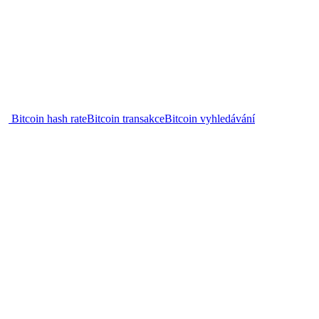
Bitcoin hash rate
Bitcoin transakce
Bitcoin vyhledávání