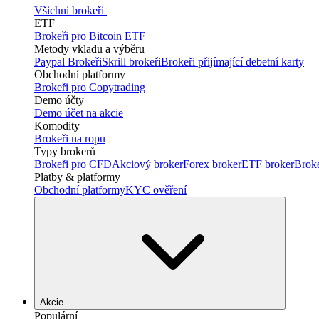
Všichni brokeři
ETF
Brokeři pro Bitcoin ETF
Metody vkladu a výběru
Paypal Brokeři
Skrill brokeři
Brokeři přijímající debetní karty
Obchodní platformy
Brokeři pro Copytrading
Demo účty
Demo účet na akcie
Komodity
Brokeři na ropu
Typy brokerů
Brokeři pro CFD
Akciový broker
Forex broker
ETF broker
Brok
Platby & platformy
Obchodní platformy
KYC ověření
Akcie
Populární