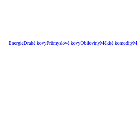
Energie
Drahé kovy
Průmyslové kovy
Obiloviny
Měkké komodity
M