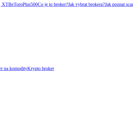
XTB
eToro
Plus500
Co je to broker?
Jak vybrat brokera?
Jak poznat sca
er na komodity
Krypto broker