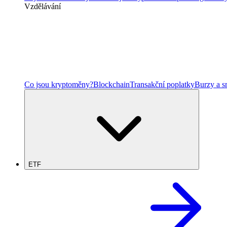
Vzdělávání
Co jsou kryptoměny?
Blockchain
Transakční poplatky
Burzy a 
ETF