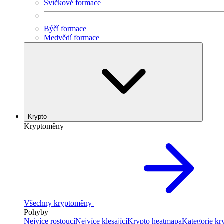
Svíčkové formace
Býčí formace
Medvědí formace
Krypto
Kryptoměny
Všechny kryptoměny
Pohyby
Nejvíce rostoucí
Nejvíce klesající
Krypto heatmapa
Kategorie k