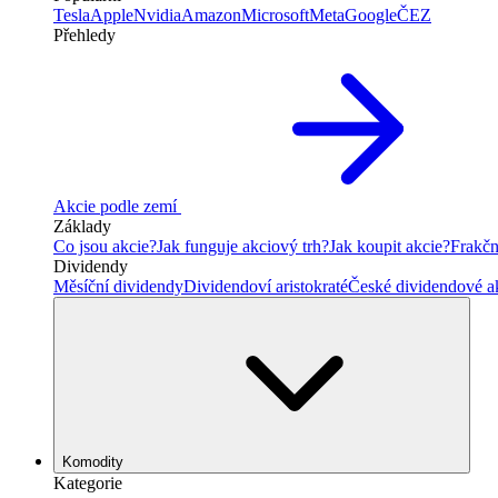
Tesla
Apple
Nvidia
Amazon
Microsoft
Meta
Google
ČEZ
Přehledy
Akcie podle zemí
Základy
Co jsou akcie?
Jak funguje akciový trh?
Jak koupit akcie?
Frakčn
Dividendy
Měsíční dividendy
Dividendoví aristokraté
České dividendové a
Komodity
Kategorie