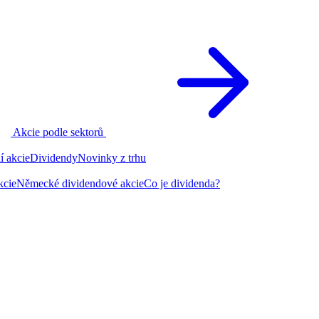
Akcie podle sektorů
í akcie
Dividendy
Novinky z trhu
kcie
Německé dividendové akcie
Co je dividenda?