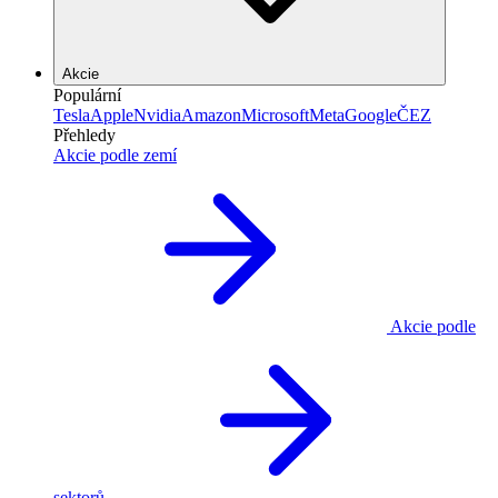
Akcie
Populární
Tesla
Apple
Nvidia
Amazon
Microsoft
Meta
Google
ČEZ
Přehledy
Akcie podle zemí
Akcie podle
sektorů