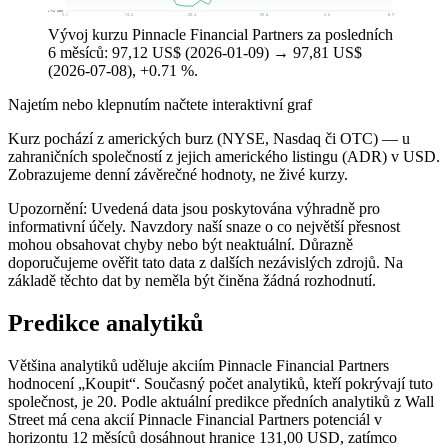
81,74 US$
9. 1.
13. 2.
20. 3.
29. 4.
3. 6.
8. 7.
Vývoj kurzu Pinnacle Financial Partners za posledních
6 měsíců: 97,12 US$ (2026-01-09) → 97,81 US$
(2026-07-08), +0.71 %.
Najetím nebo klepnutím načtete interaktivní graf
Kurz pochází z amerických burz (NYSE, Nasdaq či OTC) — u
zahraničních společností z jejich amerického listingu (ADR) v USD.
Zobrazujeme denní závěrečné hodnoty, ne živé kurzy.
Upozornění: Uvedená data jsou poskytována výhradně pro
informativní účely. Navzdory naší snaze o co největší přesnost
mohou obsahovat chyby nebo být neaktuální. Důrazně
doporučujeme ověřit tato data z dalších nezávislých zdrojů. Na
základě těchto dat by neměla být činěna žádná rozhodnutí.
Predikce analytiků
Většina analytiků uděluje akciím Pinnacle Financial Partners
hodnocení „Koupit“. Současný počet analytiků, kteří pokrývají tuto
společnost, je 20. Podle aktuální predikce předních analytiků z Wall
Street má cena akcií Pinnacle Financial Partners potenciál v
horizontu 12 měsíců dosáhnout hranice 131,00 USD, zatímco