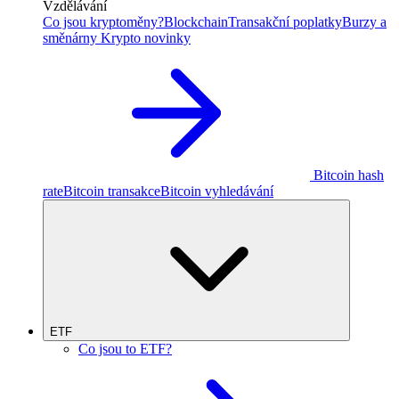
Vzdělávání
Co jsou kryptoměny?
Blockchain
Transakční poplatky
Burzy a
směnárny
Krypto novinky
Bitcoin hash
rate
Bitcoin transakce
Bitcoin vyhledávání
ETF
Co jsou to ETF?