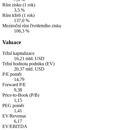
Růst zisku (1 rok)
3,5 %
Růst tržeb (1 rok)
137,0 %
Meziroční růst čtvrtletního zisku
106,3 %
Valuace
Tržní kapitalizace
16,21 mld. USD
Tržní hodnota podniku (EV)
20,37 mld. USD
P/E poměr
14,79
Forward P/E
9,38
Price-to-Book (P/B)
1,15
PEG poměr
1,41
EV/Revenue
6,17
EV/EBITDA