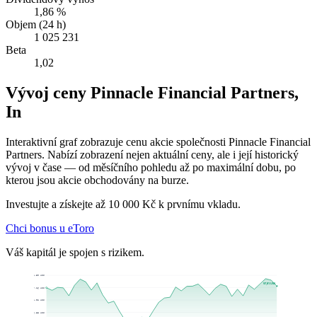
1,86 %
Objem (24 h)
1 025 231
Beta
1,02
Vývoj ceny Pinnacle Financial Partners,
In
Interaktivní graf zobrazuje cenu akcie společnosti Pinnacle Financial
Partners. Nabízí zobrazení nejen aktuální ceny, ale i její historický
vývoj v čase — od měsíčního pohledu až po maximální dobu, po
kterou jsou akcie obchodovány na burze.
Investujte a získejte až 10 000 Kč k prvnímu vkladu.
Chci bonus u eToro
Váš kapitál je spojen s rizikem.
102,30 US$
97,81 US$
97,16 US$
92,02 US$
86,88 US$