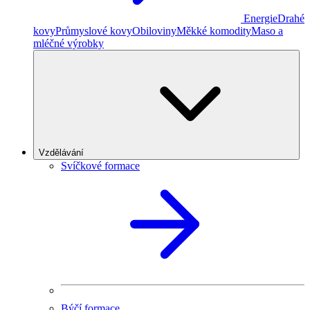
Energie
Drahé
kovy
Průmyslové kovy
Obiloviny
Měkké komodity
Maso a
mléčné výrobky
Vzdělávání
Svíčkové formace
Býčí formace