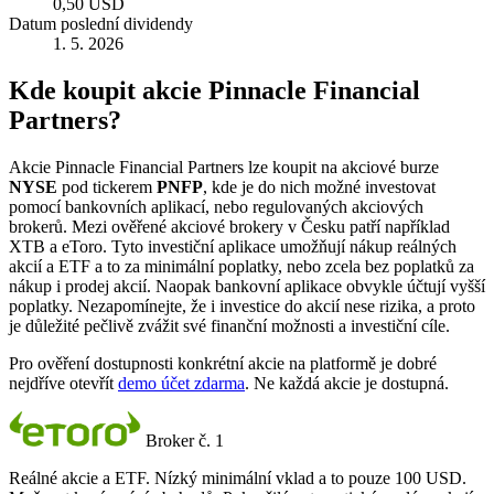
0,50 USD
Datum poslední dividendy
1. 5. 2026
Kde koupit akcie Pinnacle Financial
Partners?
Akcie Pinnacle Financial Partners lze koupit na akciové burze
NYSE
pod tickerem
PNFP
, kde je do nich možné investovat
pomocí bankovních aplikací, nebo regulovaných akciových
brokerů. Mezi ověřené akciové brokery v Česku patří například
XTB a eToro. Tyto investiční aplikace umožňují nákup reálných
akcií a ETF a to za minimální poplatky, nebo zcela bez poplatků za
nákup i prodej akcií. Naopak bankovní aplikace obvykle účtují vyšší
poplatky. Nezapomínejte, že i investice do akcií nese rizika, a proto
je důležité pečlivě zvážit své finanční možnosti a investiční cíle.
Pro ověření dostupnosti konkrétní akcie na platformě je dobré
nejdříve otevřít
demo účet zdarma
. Ne každá akcie je dostupná.
Broker č. 1
Reálné akcie a ETF. Nízký minimální vklad a to pouze 100 USD.