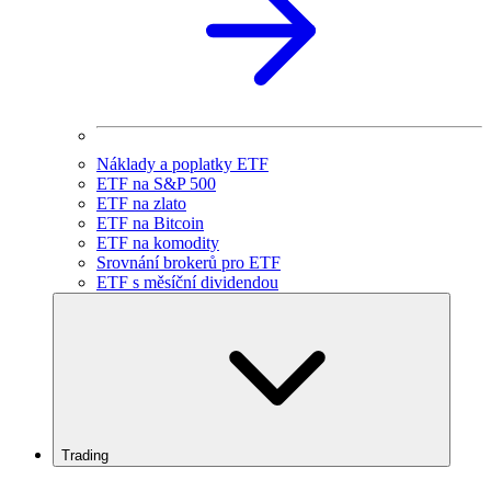
Náklady a poplatky ETF
ETF na S&P 500
ETF na zlato
ETF na Bitcoin
ETF na komodity
Srovnání brokerů pro ETF
ETF s měsíční dividendou
Trading