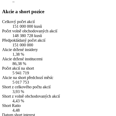
–
Akcie a short pozice
Celkový počet akcií
151 000 000 kusů
Počet volně obchodovaných akcií
148 380 728 kusů
Předpokládaný počet akcií
151 000 000
Akcie držené insidery
1,38 %
Akcie držené institucemi
86,38 %
Počet akcií na short
5 941 719
Akcie na short předchozí měsíc
5 017 753
Short z celkového počtu akcií
3,93 %
Short z volně obchodovaných akcií
4,43 %
Short Ratio
4,48
Datum short interest