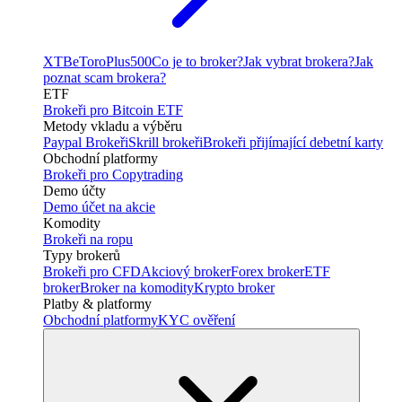
XTB
eToro
Plus500
Co je to broker?
Jak vybrat brokera?
Jak
poznat scam brokera?
ETF
Brokeři pro Bitcoin ETF
Metody vkladu a výběru
Paypal Brokeři
Skrill brokeři
Brokeři přijímající debetní karty
Obchodní platformy
Brokeři pro Copytrading
Demo účty
Demo účet na akcie
Komodity
Brokeři na ropu
Typy brokerů
Brokeři pro CFD
Akciový broker
Forex broker
ETF
broker
Broker na komodity
Krypto broker
Platby & platformy
Obchodní platformy
KYC ověření