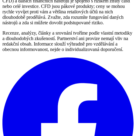
CFD) a dalších finančních nástrojů je spojeno s rizikem ztráty části
nebo celé investice. CFD jsou pákové produkty; ceny se mohou
rychle vyvíjet proti vám a většina retailových účtů na nich
dlouhodobě prodělává. Zvažte, zda rozumíte fungování daných
nástrojů a zda si můžete dovolit podstupované riziko.
Recenze, analýzy, články a srovnání tvoříme podle vlastní metodiky
a dlouhodobých zkušeností. Partnerství ani provize nemají vliv na
redakční obsah. Informace slouží výhradně pro vzdělávání a
obecnou informovanost, nejde o individualizovaná doporučení.