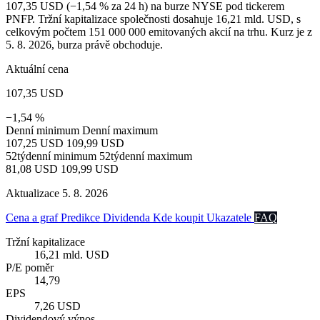
107,35 USD (−1,54 % za 24 h) na burze NYSE pod tickerem
PNFP. Tržní kapitalizace společnosti dosahuje 16,21 mld. USD, s
celkovým počtem 151 000 000 emitovaných akcií na trhu. Kurz je z
5. 8. 2026, burza právě obchoduje.
Aktuální cena
107,35 USD
−1,54 %
Denní minimum
Denní maximum
107,25 USD
109,99 USD
52týdenní minimum
52týdenní maximum
81,08 USD
109,99 USD
Aktualizace 5. 8. 2026
Cena a graf
Predikce
Dividenda
Kde koupit
Ukazatele
FAQ
Tržní kapitalizace
16,21 mld. USD
P/E poměr
14,79
EPS
7,26 USD
Dividendový výnos