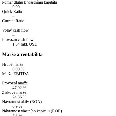
Poměr dluhu k vlastnímu kapitálu
0,00
Quick Ratio
–
Current Ratio
–
Volný cash flow
–
Provozní cash flow
1,54 mld. USD
Marže a rentabilita
Hrubé marže
0,00 %
Marže EBITDA
–
Provozní marže
47,02 %
Ziskové marže
24,86 %
Návratnost aktiv (ROA)
0,9 %
Návratnost vlastního kapitálu (ROE)
7,6 %