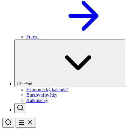
Forex
Užitečné
Ekonomický kalendář
Burzovní svátky
Kalkulačky