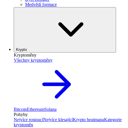
Medvědí formace
Krypto
Kryptoměny
Všechny kryptoměny
Bitcoin
Ethereum
Solana
Pohyby
Nejvíce rostoucí
Nejvíce klesající
Krypto heatmapa
Kategorie
kryptoměn