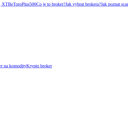
XTB
eToro
Plus500
Co je to broker?
Jak vybrat brokera?
Jak poznat sca
er na komodity
Krypto broker