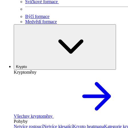
Svíčkové formace
Býčí formace
Medvědí formace
Krypto
Kryptoměny
Všechny kryptoměny
Pohyby
Nejvíce rostoucí
Nejvíce klesající
Krypto heatmapa
Kategorie k