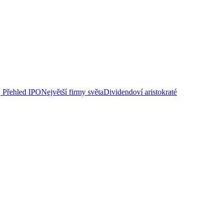
Přehled IPO
Největší firmy světa
Dividendoví aristokraté