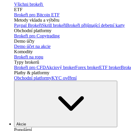
Všichni brokeři
ETF
Brokeři pro Bitcoin ETF
Metody vkladu a výběru
Paypal Brokeři
Skrill brokeři
Brokeři přijímající debetní karty
Obchodní platformy
Brokeři pro Copytrading
Demo účty
Demo účet na akcie
Komodity
Brokeři na ropu
Typy brokerů
Brokeři pro CFD
Akciový broker
Forex broker
ETF broker
Brok
Platby & platformy
Obchodní platformy
KYC ověření
Akcie
Populární