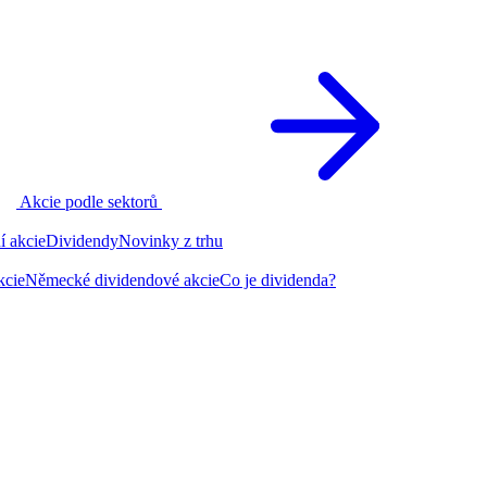
Akcie podle sektorů
í akcie
Dividendy
Novinky z trhu
kcie
Německé dividendové akcie
Co je dividenda?