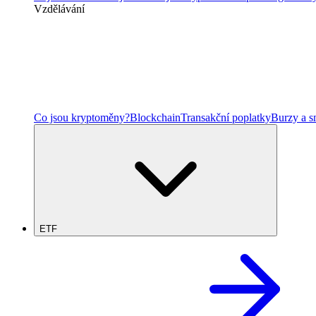
Vzdělávání
Co jsou kryptoměny?
Blockchain
Transakční poplatky
Burzy a 
ETF