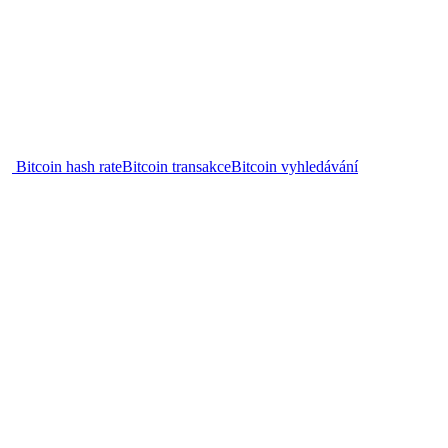
Bitcoin hash rate
Bitcoin transakce
Bitcoin vyhledávání