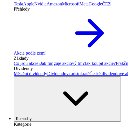
Tesla
Apple
Nvidia
Amazon
Microsoft
Meta
Google
ČEZ
Přehledy
Akcie podle zemí
Základy
Co jsou akcie?
Jak funguje akciový trh?
Jak koupit akcie?
Frakčn
Dividendy
Měsíční dividendy
Dividendoví aristokraté
České dividendové a
Komodity
Kategorie