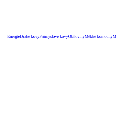
Energie
Drahé kovy
Průmyslové kovy
Obiloviny
Měkké komodity
M