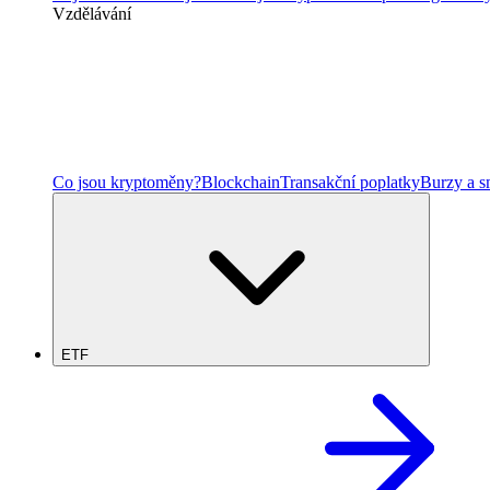
Vzdělávání
Co jsou kryptoměny?
Blockchain
Transakční poplatky
Burzy a 
ETF