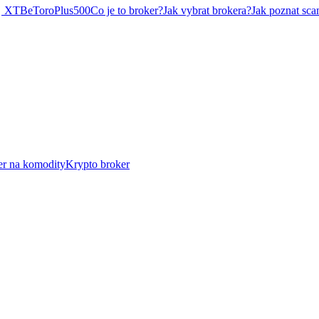
XTB
eToro
Plus500
Co je to broker?
Jak vybrat brokera?
Jak poznat sca
er na komodity
Krypto broker