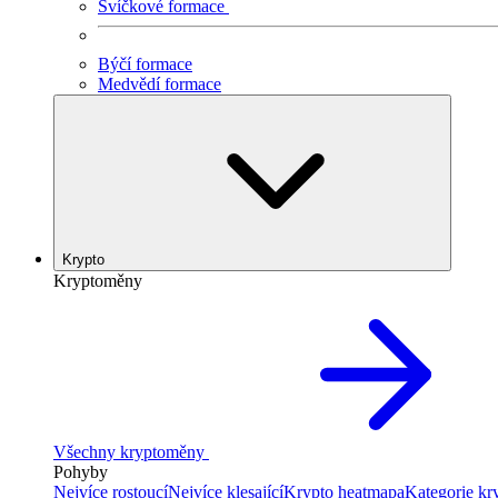
Svíčkové formace
Býčí formace
Medvědí formace
Krypto
Kryptoměny
Všechny kryptoměny
Pohyby
Nejvíce rostoucí
Nejvíce klesající
Krypto heatmapa
Kategorie k