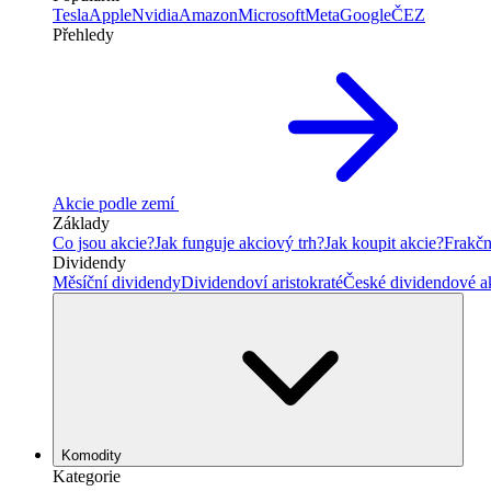
Tesla
Apple
Nvidia
Amazon
Microsoft
Meta
Google
ČEZ
Přehledy
Akcie podle zemí
Základy
Co jsou akcie?
Jak funguje akciový trh?
Jak koupit akcie?
Frakčn
Dividendy
Měsíční dividendy
Dividendoví aristokraté
České dividendové a
Komodity
Kategorie