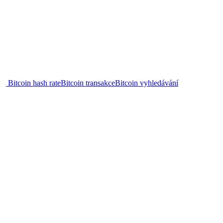
Bitcoin hash rate
Bitcoin transakce
Bitcoin vyhledávání