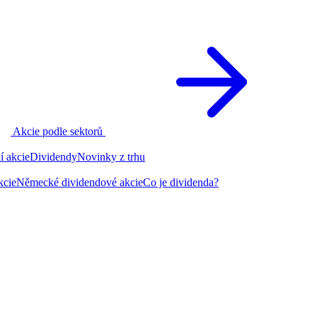
Akcie podle sektorů
í akcie
Dividendy
Novinky z trhu
kcie
Německé dividendové akcie
Co je dividenda?