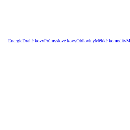
Energie
Drahé kovy
Průmyslové kovy
Obiloviny
Měkké komodity
M