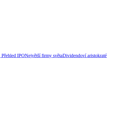
Přehled IPO
Největší firmy světa
Dividendoví aristokraté