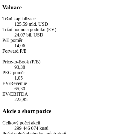
Valuace
Tržní kapitalizace
125,59 mld. USD
Tržní hodnota podniku (EV)
24,07 bil. USD
P/E poměr
14,06
Forward P/E
–
Price-to-Book (P/B)
93,38
PEG poměr
1,05
EV/Revenue
65,30
EV/EBITDA
222,85
Akcie a short pozice
Celkový počet akcií
299 446 074 kusů
Počet volně obchodovaných akcií