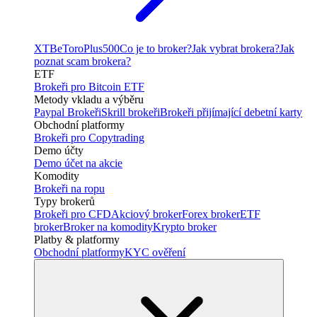
XTB
eToro
Plus500
Co je to broker?
Jak vybrat brokera?
Jak
poznat scam brokera?
ETF
Brokeři pro Bitcoin ETF
Metody vkladu a výběru
Paypal Brokeři
Skrill brokeři
Brokeři přijímající debetní karty
Obchodní platformy
Brokeři pro Copytrading
Demo účty
Demo účet na akcie
Komodity
Brokeři na ropu
Typy brokerů
Brokeři pro CFD
Akciový broker
Forex broker
ETF
broker
Broker na komodity
Krypto broker
Platby & platformy
Obchodní platformy
KYC ověření