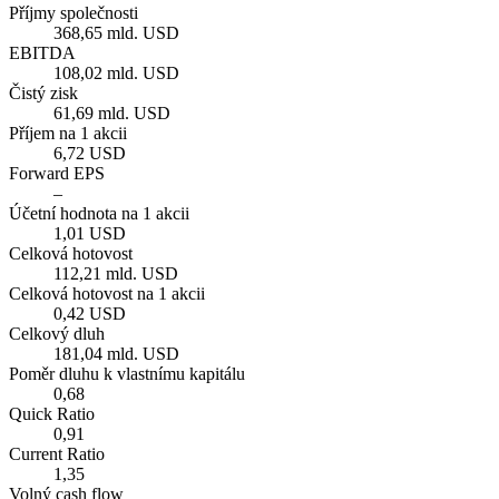
Příjmy společnosti
368,65 mld. USD
EBITDA
108,02 mld. USD
Čistý zisk
61,69 mld. USD
Příjem na 1 akcii
6,72 USD
Forward EPS
–
Účetní hodnota na 1 akcii
1,01 USD
Celková hotovost
112,21 mld. USD
Celková hotovost na 1 akcii
0,42 USD
Celkový dluh
181,04 mld. USD
Poměr dluhu k vlastnímu kapitálu
0,68
Quick Ratio
0,91
Current Ratio
1,35
Volný cash flow