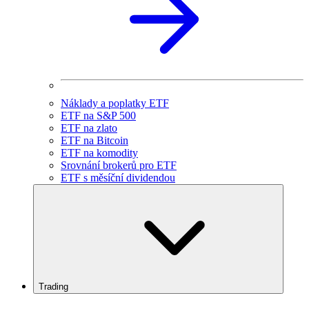
Náklady a poplatky ETF
ETF na S&P 500
ETF na zlato
ETF na Bitcoin
ETF na komodity
Srovnání brokerů pro ETF
ETF s měsíční dividendou
Trading