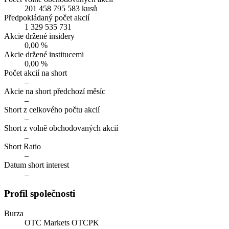
201 458 795 583 kusů
Předpokládaný počet akcií
1 329 535 731
Akcie držené insidery
0,00 %
Akcie držené institucemi
0,00 %
Počet akcií na short
–
Akcie na short předchozí měsíc
–
Short z celkového počtu akcií
–
Short z volně obchodovaných akcií
–
Short Ratio
–
Datum short interest
–
Profil společnosti
Burza
OTC Markets OTCPK