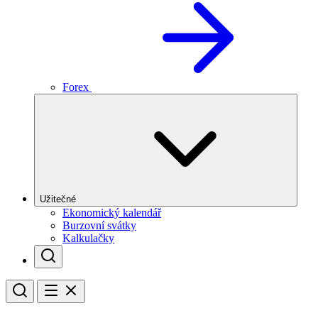
Forex
Užitečné
Ekonomický kalendář
Burzovní svátky
Kalkulačky