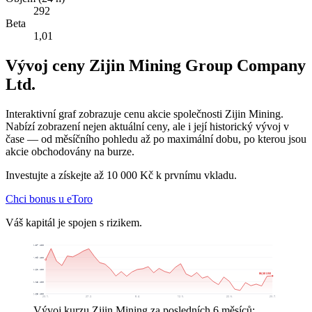
292
Beta
1,01
Vývoj ceny Zijin Mining Group Company
Ltd.
Interaktivní graf zobrazuje cenu akcie společnosti Zijin Mining.
Nabízí zobrazení nejen aktuální ceny, ale i její historický vývoj v
čase — od měsíčního pohledu až po maximální dobu, po kterou jsou
akcie obchodovány na burze.
Investujte a získejte až 10 000 Kč k prvnímu vkladu.
Chci bonus u eToro
Váš kapitál je spojen s rizikem.
120,57 US$
107,09 US$
93,61 US$
86,50 US$
80,13 US$
66,65 US$
23. 1.
27. 2.
8. 4.
12. 5.
22. 6.
23. 7.
Vývoj kurzu Zijin Mining za posledních 6 měsíců: