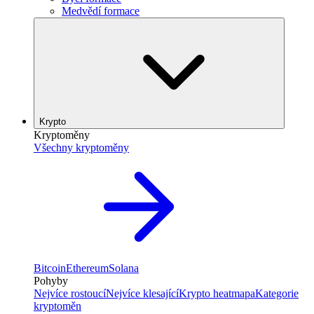
Medvědí formace
Krypto
Kryptoměny
Všechny kryptoměny
Bitcoin
Ethereum
Solana
Pohyby
Nejvíce rostoucí
Nejvíce klesající
Krypto heatmapa
Kategorie
kryptoměn