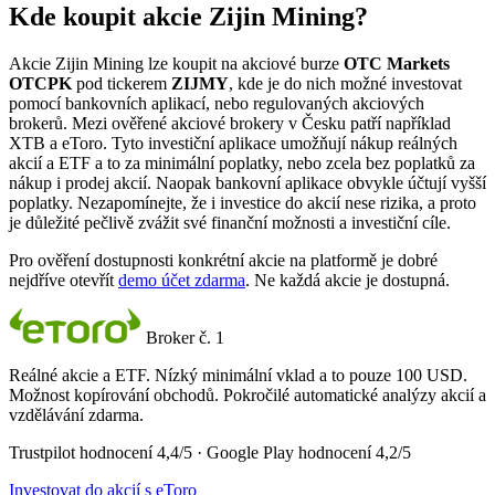
Kde koupit akcie Zijin Mining?
Akcie Zijin Mining lze koupit na akciové burze
OTC Markets
OTCPK
pod tickerem
ZIJMY
, kde je do nich možné investovat
pomocí bankovních aplikací, nebo regulovaných akciových
brokerů. Mezi ověřené akciové brokery v Česku patří například
XTB a eToro. Tyto investiční aplikace umožňují nákup reálných
akcií a ETF a to za minimální poplatky, nebo zcela bez poplatků za
nákup i prodej akcií. Naopak bankovní aplikace obvykle účtují vyšší
poplatky. Nezapomínejte, že i investice do akcií nese rizika, a proto
je důležité pečlivě zvážit své finanční možnosti a investiční cíle.
Pro ověření dostupnosti konkrétní akcie na platformě je dobré
nejdříve otevřít
demo účet zdarma
. Ne každá akcie je dostupná.
Broker č. 1
Reálné akcie a ETF. Nízký minimální vklad a to pouze 100 USD.
Možnost kopírování obchodů. Pokročilé automatické analýzy akcií a
vzdělávání zdarma.
Trustpilot hodnocení 4,4/5 · Google Play hodnocení 4,2/5
Investovat do akcií s eToro