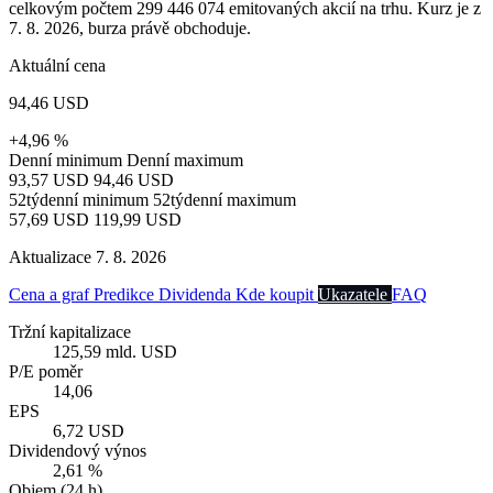
celkovým počtem 299 446 074 emitovaných akcií na trhu. Kurz je z
7. 8. 2026, burza právě obchoduje.
Aktuální cena
94,46 USD
+4,96 %
Denní minimum
Denní maximum
93,57 USD
94,46 USD
52týdenní minimum
52týdenní maximum
57,69 USD
119,99 USD
Aktualizace 7. 8. 2026
Cena a graf
Predikce
Dividenda
Kde koupit
Ukazatele
FAQ
Tržní kapitalizace
125,59 mld. USD
P/E poměr
14,06
EPS
6,72 USD
Dividendový výnos
2,61 %
Objem (24 h)