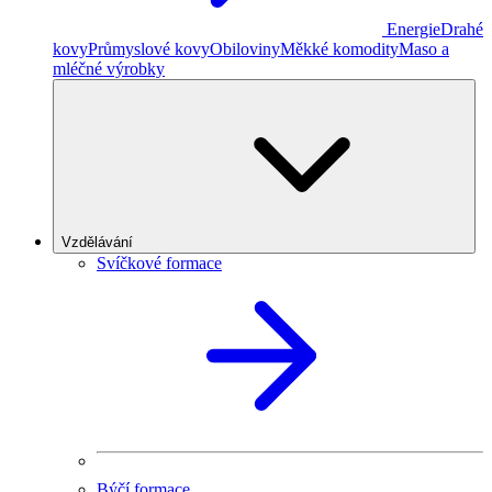
Energie
Drahé
kovy
Průmyslové kovy
Obiloviny
Měkké komodity
Maso a
mléčné výrobky
Vzdělávání
Svíčkové formace
Býčí formace