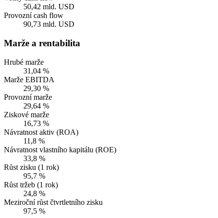
50,42 mld. USD
Provozní cash flow
90,73 mld. USD
Marže a rentabilita
Hrubé marže
31,04 %
Marže EBITDA
29,30 %
Provozní marže
29,64 %
Ziskové marže
16,73 %
Návratnost aktiv (ROA)
11,8 %
Návratnost vlastního kapitálu (ROE)
33,8 %
Růst zisku (1 rok)
95,7 %
Růst tržeb (1 rok)
24,8 %
Meziroční růst čtvrtletního zisku
97,5 %