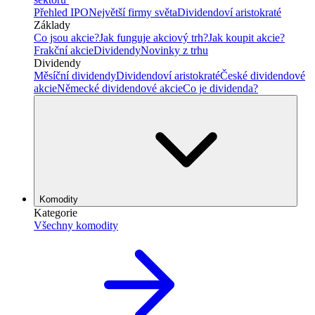
Přehled IPO
Největší firmy světa
Dividendoví aristokraté
Základy
Co jsou akcie?
Jak funguje akciový trh?
Jak koupit akcie?
Frakční akcie
Dividendy
Novinky z trhu
Dividendy
Měsíční dividendy
Dividendoví aristokraté
České dividendové
akcie
Německé dividendové akcie
Co je dividenda?
Komodity
Kategorie
Všechny komodity