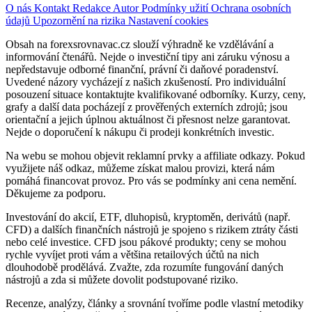
O nás
Kontakt
Redakce
Autor
Podmínky užití
Ochrana osobních
údajů
Upozornění na rizika
Nastavení cookies
Obsah na forexsrovnavac.cz slouží výhradně ke vzdělávání a
informování čtenářů. Nejde o investiční tipy ani záruku výnosu a
nepředstavuje odborné finanční, právní či daňové poradenství.
Uvedené názory vycházejí z našich zkušeností. Pro individuální
posouzení situace kontaktujte kvalifikované odborníky. Kurzy, ceny,
grafy a další data pocházejí z prověřených externích zdrojů; jsou
orientační a jejich úplnou aktuálnost či přesnost nelze garantovat.
Nejde o doporučení k nákupu či prodeji konkrétních investic.
Na webu se mohou objevit reklamní prvky a affiliate odkazy. Pokud
využijete náš odkaz, můžeme získat malou provizi, která nám
pomáhá financovat provoz. Pro vás se podmínky ani cena nemění.
Děkujeme za podporu.
Investování do akcií, ETF, dluhopisů, kryptoměn, derivátů (např.
CFD) a dalších finančních nástrojů je spojeno s rizikem ztráty části
nebo celé investice. CFD jsou pákové produkty; ceny se mohou
rychle vyvíjet proti vám a většina retailových účtů na nich
dlouhodobě prodělává. Zvažte, zda rozumíte fungování daných
nástrojů a zda si můžete dovolit podstupované riziko.
Recenze, analýzy, články a srovnání tvoříme podle vlastní metodiky