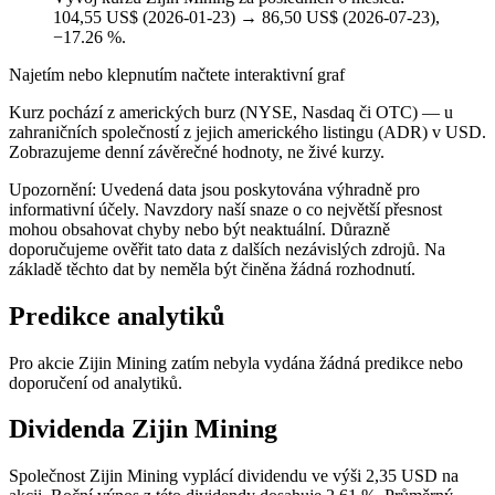
104,55 US$ (2026-01-23) → 86,50 US$ (2026-07-23),
−17.26 %.
Najetím nebo klepnutím načtete interaktivní graf
Kurz pochází z amerických burz (NYSE, Nasdaq či OTC) — u
zahraničních společností z jejich amerického listingu (ADR) v USD.
Zobrazujeme denní závěrečné hodnoty, ne živé kurzy.
Upozornění: Uvedená data jsou poskytována výhradně pro
informativní účely. Navzdory naší snaze o co největší přesnost
mohou obsahovat chyby nebo být neaktuální. Důrazně
doporučujeme ověřit tato data z dalších nezávislých zdrojů. Na
základě těchto dat by neměla být činěna žádná rozhodnutí.
Predikce analytiků
Pro akcie Zijin Mining zatím nebyla vydána žádná predikce nebo
doporučení od analytiků.
Dividenda Zijin Mining
Společnost Zijin Mining vyplácí dividendu ve výši 2,35 USD na